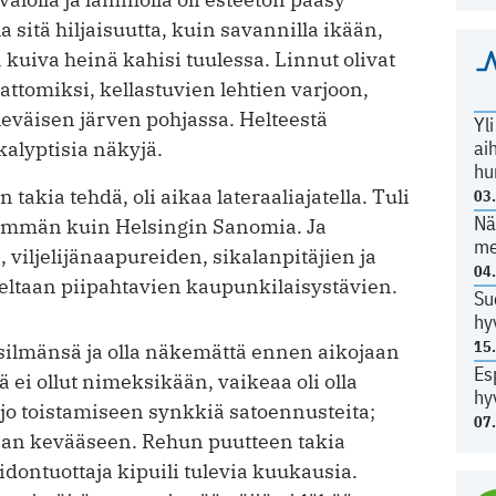
 sitä hiljaisuutta, kuin savannilla ikään,
 kuiva heinä kahisi tuulessa. Linnut olivat
attomiksi, kellastuvien lehtien varjoon,
t leväisen järven pohjassa. Helteestä
Yl
ai
alyptisia näkyjä.
hu
takia tehdä, oli aikaa lateraaliajatella. Tuli
03
Nä
emmän kuin Helsingin Sanomia. Ja
me
iljelijänaapureiden, sikalanpitäjien ja
04
seltaan piipahtavien kaupunkilaisystävien.
Su
hy
15
 silmänsä ja olla näkemättä ennen aikojaan
Es
ä ei ollut nimeksikään, vaikeaa oli olla
hy
i jo toistamiseen synkkiä satoennusteita;
07
vaan kevääseen. Rehun puutteen takia
dontuottaja kipuili tulevia kuukausia.