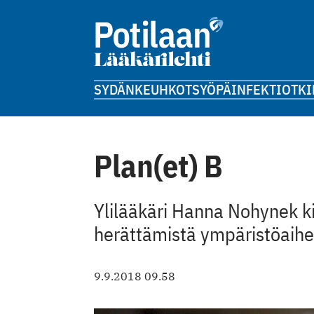
SYDÄN
KEUHKOT
SYÖPÄ
INFEKTIOT
KI
Plan(et) B
Ylilääkäri Hanna Nohynek k
herättämistä ympäristöaihe
9.9.2018 09.58