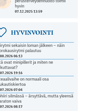
perusterveydenhuolto toimii
hyvin
07.12.2025 13:59
HYVINVOINTI
irytmi sekaisin loman jälkeen – näin
orokausirytmi palautuu
.08.2026 06:13
tä ovat minipillerit ja miten ne
ikuttavat?
.07.2026 19:16
teaalivaihe on normaali osa
ukautiskiertoa
.07.2026 07:04
ohiiri silmässä – ärsyttävä, mutta yleensä
araton vaiva
.07.2026 08:17