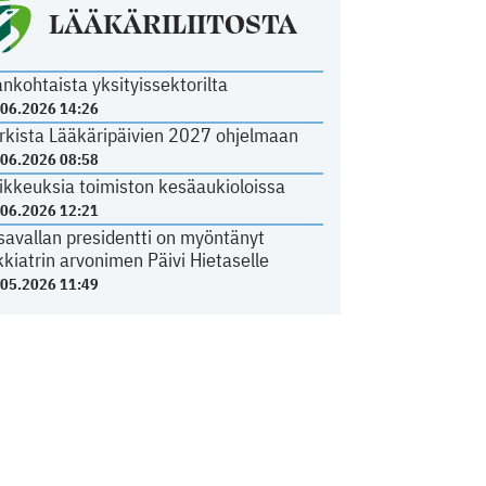
LÄÄKÄRILIITOSTA
ankohtaista yksityissektorilta
.06.2026 14:26
rkista Lääkäripäivien 2027 ohjelmaan
.06.2026 08:58
ikkeuksia toimiston kesäaukioloissa
.06.2026 12:21
savallan presidentti on myöntänyt
kkiatrin arvonimen Päivi Hietaselle
.05.2026 11:49