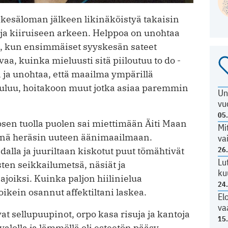
esäloman jälkeen likinäköistyä takaisin
ja kiiruiseen arkeen. Helppoa on unohtaa
ot, kun ensimmäiset syyskesän sateet
aa, kuinka mieluusti sitä piiloutuu to do -
n ja unohtaa, että maailma ympärillä
uuluu, hoitakoon muut jotka asiaa paremmin
Un
vu
05
en tuolla puolen sai miettimään Äiti Maan
Mi
nä heräsin uuteen äänimaailmaan.
va
26
alla ja juuriltaan kiskotut puut tömähtivät
Lu
ten seikkailumetsä, näsiät ja
ku
joiksi. Kuinka paljon hiilinielua
24
ikein osannut affektiltani laskea.
El
va
vat sellupuupinot, orpo kasa risuja ja kantoja
15
lolla ja lämmöllä oli esteetön pääsy