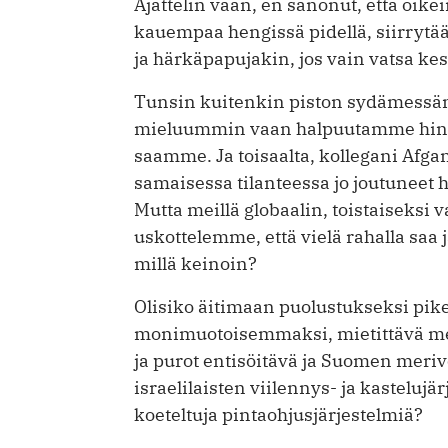
Ajattelin vaan, en sanonut, että oik
kauempaa hengissä pidellä, siirrytä
ja härkäpapujakin, jos vain vatsa kes
Tunsin kuitenkin piston sydämessän
mieluummin vaan halpuutamme hinto
saamme. Ja toisaalta, kollegani Afgan
samaisessa tilanteessa jo joutuneet
Mutta meillä globaalin, toistaiseksi
uskottelemme, että vielä rahalla saa
millä keinoin?
Olisiko äitimaan puolustukseksi p
monimuotoisemmaksi, mietittävä met
ja purot entisöitävä ja Suomen mer
israelilaisten viilennys- ja kastelujä
koeteltuja pintaohjusjärjestelmiä?