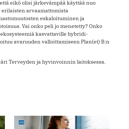
että eikö olisi järkevämpää käyttää nuo
 erilaisten arvaamattomista
lmastomuutosten eskaloituminen ja
oisuus. Vai onko peli jo menetetty? Onko
 ekosysteemiä kasvattaville hybridi-
oituu avaruuden valloittamiseen Plan(et) B:n
käri Terveyden ja hyvinvoinnin laitoksessa.
UNI