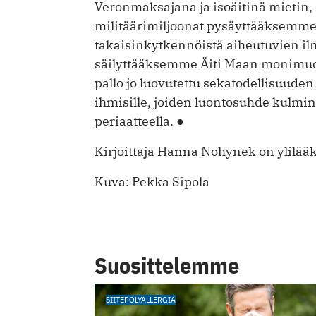
Veronmaksajana ja isoäitinä mietin, 
militäärimiljoonat pysäyttääksemme
takaisinkytkennöistä aiheutuvien i
säilyttääksemme Äiti Maan monimuot
pallo jo luovutettu sekatodellisuuden
ihmisille, joiden luontosuhde kulmin
periaatteella. ●
Kirjoittaja Hanna Nohynek on ylilää
Kuva: Pekka Sipola
Suosittelemme
SIITEPÖLYALLERGIA