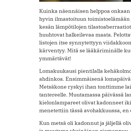
Kuinka näennäisen helppoa onkaan k
hyvin ilmastoituun toimistoelämään 
kesän lämpötilojen tilastoaberraati
huuhtovat halkeilevaa maata. Pelottav
listojen itse synnytettyyn viidakkoo
kärventyy. Mitä se lääkäriminälle k
ymmärtävät!
Lomakuukausi pientilalla kehäkolmos
ahdinkoa. Ensimmäisenä lomapäivä
Metsäkone ryskyi ihan tonttimme laid
tantereelle. Muutamassa päivässä las
kielonlampareet olivat kadonneet ikia
menetettiin tässä avohakkuussa, en o
Kun metsä oli kadonnut ja jäljellä oli
ja muutama yksinäinen siemenpuu, va