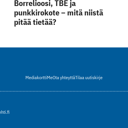
Borrelioosi, TBE ja
punkkirokote – mitä niistä
pitää tietää?
Mediakortti
Me
Ota yhteyttä
Tilaa uutiskirje
hti.fi