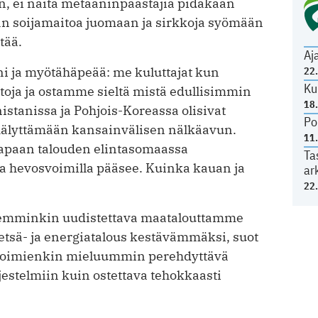
ein, ei näitä metaaninpäästäjiä pidäkään
än soijamaitoa juomaan ja sirkkoja syömään
tää.
Aj
i ja myötähäpeää: me kuluttajat kun
22
Ku
ja ja ostamme sieltä mistä edullisimmin
18
istanissa ja Pohjois-Koreassa olisivat
Po
 hälyttämään kansainvälisen nälkäavun.
11
 vapaan talouden elintasomaassa
Ta
 ja hevosvoimilla pääsee. Kuinka kauan ja
ar
22
ikemminkin uudistettava maatalouttamme
sä- ja energiatalous kestävämmäksi, suot
ivoimienkin mieluummin perehdyttävä
rjestelmiin kuin ostettava tehokkaasti