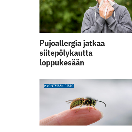
Pujoallergia jatkaa
siitepölykautta
loppukesään
HYÖNTEISEN PISTO