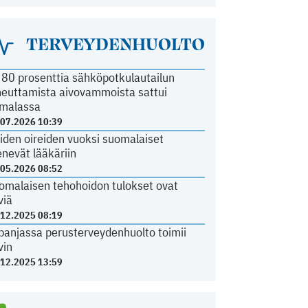
TERVEYDENHUOLTO
i 80 prosenttia sähköpotkulautailun
heuttamista aivovammoista sattui
malassa
.07.2026 10:39
iden oireiden vuoksi suomalaiset
nevät lääkäriin
.05.2026 08:52
omalaisen tehohoidon tulokset ovat
viä
.12.2025 08:19
panjassa perusterveydenhuolto toimii
vin
.12.2025 13:59