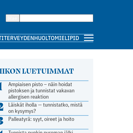
Hae
TI
TERVEYDENHUOLTO
MIELIPIDE
IIKON LUETUIMMAT
1
Ampiaisen pisto – näin hoidat
pistoksen ja tunnistat vakavan
allergisen reaktion
2
Läiskät iholla — tunnistatko, mistä
on kysymys?
3
Palleatyrä: syyt, oireet ja hoito
Tunnista punkin pureman jälki