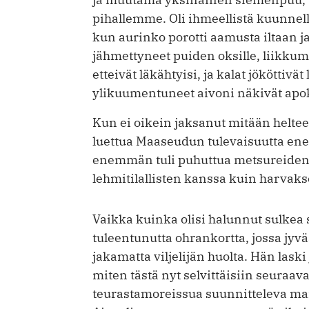
pihallemme. Oli ihmeellistä kuunnella
kun aurinko porotti aamusta iltaan ja
jähmettyneet puiden oksille, liikkum
etteivät läkähtyisi, ja kalat jököttivä
ylikuumentuneet aivoni näkivät apok
Kun ei oikein jaksanut mitään helteen 
luettua Maaseudun tulevaisuutta en
enemmän tuli puhuttua metsureiden, v
lehmitilallisten kanssa kuin harvak
Vaikka kuinka olisi halunnut sulkea
tuleentunutta ohrankortta, jossa jyvä
jakamatta viljelijän huolta. Hän lask
miten tästä nyt selvittäisiin seuraa
teurastamoreissua suunnitteleva mai