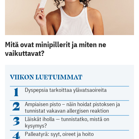
Mitä ovat minipillerit ja miten ne
vaikuttavat?
VIIKON LUETUIMMAT
1
Dyspepsia tarkoittaa ylävatsaoireita
2
Ampiaisen pisto – näin hoidat pistoksen ja
tunnistat vakavan allergisen reaktion
3
Läiskät iholla — tunnistatko, mistä on
kysymys?
4
Palleatyrä: syyt, oireet ja hoito