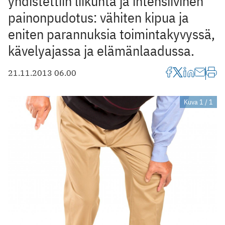
yhdistettiin liikunta ja intensiivinen
painonpudotus: vähiten kipua ja
eniten parannuksia toimintakyvyssä,
kävelyajassa ja elämänlaadussa.
21.11.2013 06.00
Kuva 1 / 1