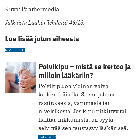
Kuva: Panthermedia
Julkaistu Lääkärilehdessä 46/13.
Lue lisää jutun aiheesta
NIVELRIKKO
Polvikipu – mistä se kertoo ja
milloin lääkäriin?
Polvikipu on yleinen vaiva
kaikenikäisillä. Se voi johtua
rasituksesta, vammasta tai
nivelrikosta. Jos kipu pitkittyy tai
haittaa liikkumista, on syytä
selvittää sen taustasyy lääkärissä.
POLVIKIPU