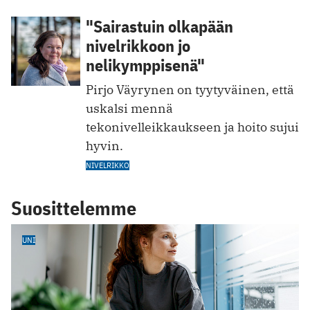
"Sairastuin olkapään
nivelrikkoon jo
nelikymppisenä"
Pirjo Väyrynen on tyytyväinen, että
uskalsi mennä
tekonivelleikkaukseen ja hoito sujui
hyvin.
NIVELRIKKO
Suosittelemme
UNI