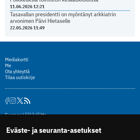
11.06.2026 12:21
Tasavallan presidentti on myöntänyt arkkiatrin
arvonimen Päivi Hietaselle
22.05.2026 11:49
Mediakortti
Me
Ota yhteyttä
Tilaa uutiskirje
Suomen Lääkäriliitto
Mäkelänkatu 2, PL 49
Eväste- ja seuranta-asetukset
00510 Helsinki
puh. (09) 393 091