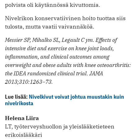
polvista oli käytännössä ­kivuttomia.
Nivelrikon konservatiivinen hoito tuottaa siis
tulosta, mutta vaatii vaivan­näköä.
Messier SP, Mihalko SL, Legault C ym. Effects of
intensive diet and exercise on knee joint loads,
inflammation, and clinical outcomes among
overweight and obese adults with knee osteoarthritis:
the IDEA randomized clinical trial. JAMA
2013;310:1263–73.
Lue lisää:
Nivelkivut voivat johtua muustakin kuin
nivelrikosta
Helena Liira
LT, työterveyshuollon ja yleislääketieteen
erikoislääkäri