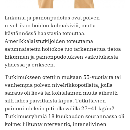
Liikunta ja painonpudotus ovat polven
nivelrikon hoidon kulmakiviä, mutta
käytännössä haastavia toteuttaa.
Amerikkalaistutkijoiden toteuttama
satunnaistettu hoitokoe tuo tarkennettua tietoa
liikunnan ja painonpudotuksen vaikutuksista
yhdessä ja erikseen.
Tutkimukseen otettiin mukaan 55-vuotiaita tai
vanhempia polven nivelrikko­potilaita, joilla
sairaus oli lievä tai kohtalainen mutta aiheutti
silti lähes päivittäistä kipua. Tutkittavien
painonindeksin piti olla välillä 27–41 kg/m2.
Tutkimusryhmiä 18 kuukauden seurannassa oli
kolme: liikuntainterventio, intensiivinen