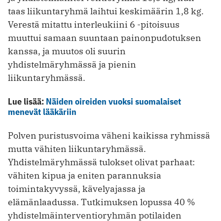
taas liikuntaryhmä laihtui keskimäärin 1,8 kg.
Verestä mitattu interleukiini 6 -pitoisuus
muuttui samaan suuntaan painonpudotuksen
kanssa, ja muutos oli suurin
yhdistelmäryhmässä ja pienin
liikuntaryhmässä.
Lue lisää:
Näiden oireiden vuoksi suomalaiset
menevät lääkäriin
Polven puristusvoima väheni kaikissa ryhmissä
mutta vähiten liikuntaryhmässä.
Yhdistelmäryhmässä tulokset olivat parhaat:
vähiten kipua ja eniten parannuksia
toimintakyvyssä, kävelyajassa ja
elämänlaadussa. Tutkimuksen lopussa 40 %
yhdistelmäinterventioryhmän ­potilaiden