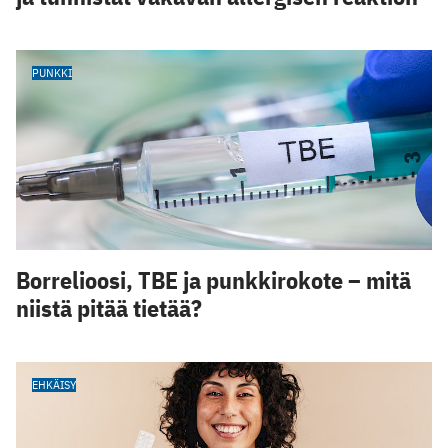
PUNKKI
Borrelioosi, TBE ja punkkirokote – mitä
niistä pitää tietää?
EHKÄISY