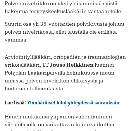
Polven nivelrikko on yksi yleisimmistä syistä
hakeutua terveyskeskuslääkärin vastaanotolle.
Suurin osa yli 35-vuotiaiden polvikivusta johtuu
polven nivelrikosta, ellei taustalla ole erillistä
vammaa.
Arviointiylilääkäri, ortopedian ja traumatologian
erikoislääkäri, LT
Juuso Heikkinen
luennoi
Pohjolan Lääkäripäivillä helmikuussa muun
muassa polven nivelrikon ehkäisystä ja
hoitomahdollisuuksista.
Lue lisää:
Ylimääräiset kilot yhteydessä sairauksiin
Hänen mukaansa ylipainon vähentäminen
väestötasolla on vaikuttavin keino vaikuttaa