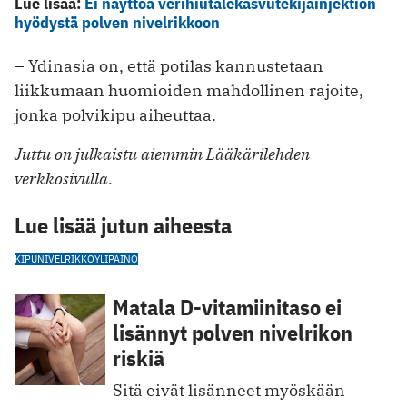
Lue lisää:
Ei näyttöä verihiutale­kasvu­tekijä­injektion
hyödystä polven nivelrikkoon
– Ydinasia on, että potilas kannustetaan
liikkumaan huomioiden mahdollinen rajoite,
jonka polvikipu aiheuttaa.
Juttu on julkaistu aiemmin Lääkärilehden
verkkosivulla.
Lue lisää jutun aiheesta
KIPU
NIVELRIKKO
YLIPAINO
Matala D-vitamiinitaso ei
lisännyt polven nivelrikon
riskiä
Sitä eivät lisänneet myöskään