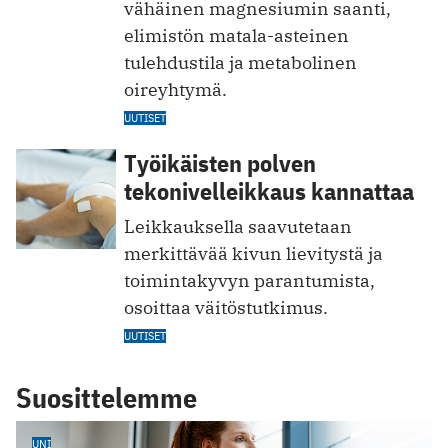
vähäinen magnesiumin saanti,
elimistön matala-asteinen
tulehdustila ja metabolinen
oireyhtymä.
UUTISET
Työikäisten polven
tekonivelleikkaus kannattaa
Leikkauksella saavutetaan
merkittävää kivun lievitystä ja
toimintakyvyn parantumista,
osoittaa väitöstutkimus.
UUTISET
Suosittelemme
UNI