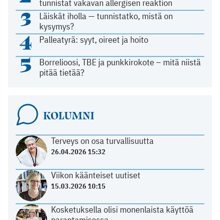
tunnistat vakavan allergisen reaktion
3
Läiskät iholla — tunnistatko, mistä on
kysymys?
4
Palleatyrä: syyt, oireet ja hoito
5
Borrelioosi, TBE ja punkkirokote – mitä niistä
pitää tietää?
KOLUMNI
Terveys on osa turvallisuutta
26.04.2026 15:32
Viikon käänteiset uutiset
15.03.2026 10:15
Kosketuksella olisi monenlaista käyttöä
parantamisessa