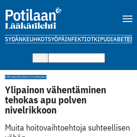
SYDÄN
KEUHKOT
SYÖPÄ
INFEKTIOT
KIPU
DIABETES
A
HAE
KIPU
NIVELRIKKO
YLIPAINO
Ylipainon vähentäminen
tehokas apu polven
nivelrikkoon
Muita hoitovaihtoehtoja suhteellisen