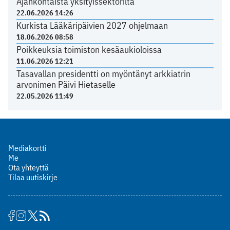
Ajankohtaista yksityissektorilta
22.06.2026 14:26
Kurkista Lääkäripäivien 2027 ohjelmaan
18.06.2026 08:58
Poikkeuksia toimiston kesäaukioloissa
11.06.2026 12:21
Tasavallan presidentti on myöntänyt arkkiatrin
arvonimen Päivi Hietaselle
22.05.2026 11:49
Mediakortti
Me
Ota yhteyttä
Tilaa uutiskirje