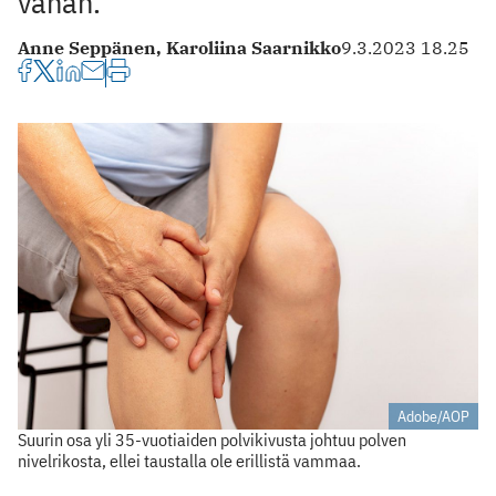
vähän.
Anne Seppänen,
Karoliina Saarnikko
9.3.2023 18.25
Adobe/AOP
Suurin osa yli 35-vuotiaiden polvikivusta johtuu polven
nivelrikosta, ellei taustalla ole erillistä vammaa.