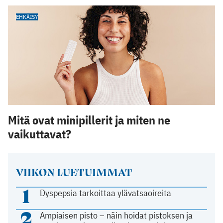
EHKÄISY
Mitä ovat minipillerit ja miten ne
vaikuttavat?
VIIKON LUETUIMMAT
1
Dyspepsia tarkoittaa ylävatsaoireita
2
Ampiaisen pisto – näin hoidat pistoksen ja