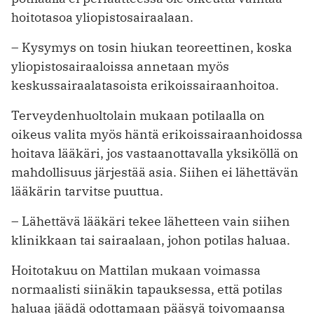
hoitotasoa yliopistosairaalaan.
– Kysymys on tosin hiukan teoreettinen, koska
yliopistosairaaloissa ­annetaan myös
keskussairaalatasoista erikoissairaanhoitoa.
Terveydenhuoltolain mukaan potilaalla on
oikeus valita myös häntä erikoissairaanhoidossa
hoitava lääkäri, jos vastaanottavalla yksiköllä on
mahdollisuus järjestää asia. Siihen ei ­lähettävän
lääkärin tarvitse puuttua.
– Lähettävä lääkäri tekee lähetteen vain siihen
klinikkaan tai sairaalaan, johon potilas haluaa.
Hoitotakuu on Mattilan mukaan voimassa
normaalisti siinäkin tapauksessa, että potilas
haluaa jäädä odot­tamaan pääsyä toivomaansa