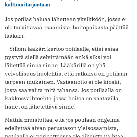
kulttuuritarjontaan
Jos potilas haluaa lähetteen yksikköön, jossa ei
ole tarvittavaa osaamista, hoitopaikasta päättää
lääkäri.
– Silloin lääkäri kertoo potilaalle, ­ettei asiaa
pystytä siellä selvittämään enkä siksi voi
lähettää sinua sinne. Lääkärillä on yhä
velvollisuus huolehtia, että ratkaisu on potilaan
tarpeen mukainen. Vastaanotto ei ole kioski,
josta saa valita mitä tahansa. Jos potilaalla on
kakkosvaihtoehto, jossa hoitoa on saatavilla,
hänet on lähetettävä sinne.
Mattila muistuttaa, että jos potilaan ongelma
edellyttää aivan perustason yleisosaamista,
potilaalla ei periaatteessa ole oikeutta vaihtaa