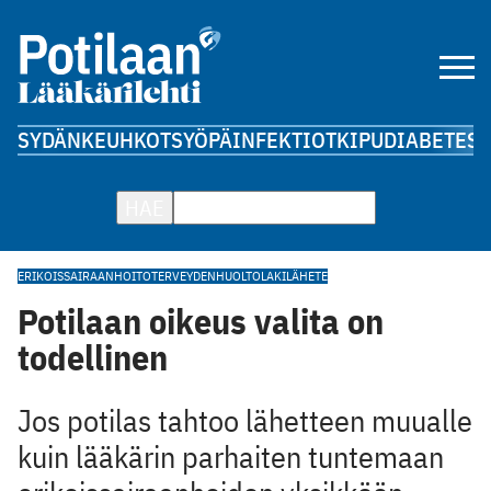
SYDÄN
KEUHKOT
SYÖPÄ
INFEKTIOT
KIPU
DIABETES
A
HAE
ERIKOISSAIRAANHOITO
TERVEYDENHUOLTOLAKI
LÄHETE
Potilaan oikeus valita on
todellinen
Jos potilas tahtoo lähetteen muualle
kuin lääkärin parhaiten ­tuntemaan