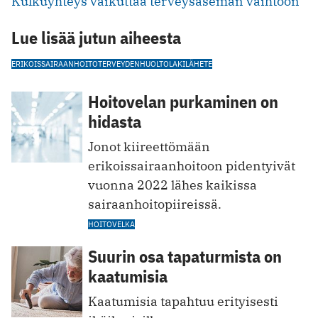
Kulkuyhteys vaikuttaa terveysaseman vaihtoon
Lue lisää jutun aiheesta
ERIKOISSAIRAANHOITO
TERVEYDENHUOLTOLAKI
LÄHETE
Hoitovelan purkaminen on
hidasta
Jonot kiireettömään
erikoissairaanhoitoon pidentyivät
vuonna 2022 lähes kaikissa
sairaanhoitopiireissä.
HOITOVELKA
Suurin osa tapaturmista on
kaatumisia
Kaatumisia ta pahtuu erityisesti