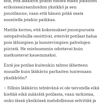
sitä, että lääkärin pitäisi tuntea maan jokainen
erikoissairaanhoidon yksikkö ja sen
jonotilanne, vaan että hänen pitää osata
suositella ­jotakin paikkaa.
Mattila kertoo, että kokemukset jononpurusta
ostopalveluilla osoittivat, etteivät potilaat halua
pois lähimpien ja luontevimpien palvelujen
piiristä. He mieluummin odottavat kuin
matkustavat kauemmaksi.
Entä jos potilas kuitenkin tahtoo lähetteen
muualle kuin lääkärin parhaiten tuntemaan
yksikköön?
– Silloin lääkärin tehtävänä ei ole taivutella eikä
kieltää eikä mää­rätä potilasta, vaan tarkistaa,
onko tässä yksikössä mahdollisuus selvittää ja