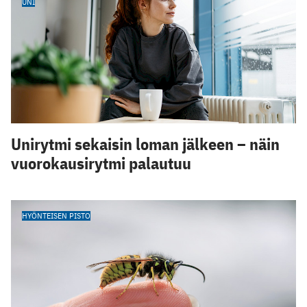
UNI
Unirytmi sekaisin loman jälkeen – näin
vuorokausirytmi palautuu
HYÖNTEISEN PISTO