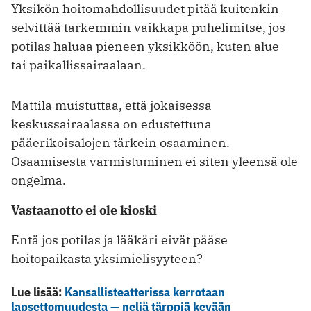
Yksikön hoitomahdollisuudet pitää kuitenkin
selvittää tarkemmin vaikkapa puhelimitse, jos
potilas haluaa pieneen yksikköön, kuten alue-
tai paikallissairaalaan.
Mattila muistuttaa, että jokaisessa
keskussairaalassa on edustettuna
pääerikoisalojen tärkein osaaminen.
Osaamisesta varmistuminen ei siten yleensä ole
ongelma.
Vastaanotto ei ole kioski
Entä jos potilas ja lääkäri eivät pääse
hoitopaikasta yksimielisyyteen?
Lue lisää:
Kansallisteatterissa kerrotaan
lapsettomuudesta ­­— neljä tärppiä kevään