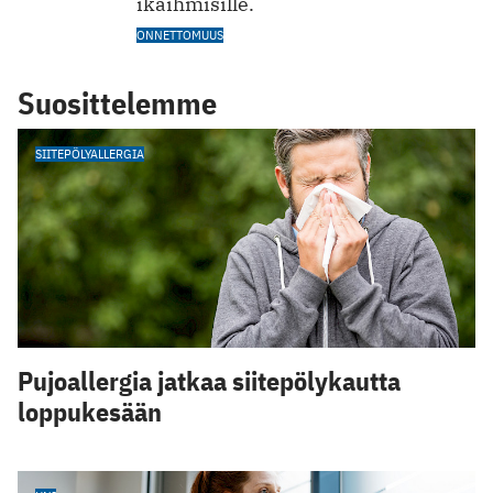
ikäihmisille.
ONNETTOMUUS
Suosittelemme
SIITEPÖLYALLERGIA
Pujoallergia jatkaa siitepölykautta
loppukesään