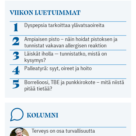
VIIKON LUETUIMMAT
1
Dyspepsia tarkoittaa ylävatsaoireita
2
Ampiaisen pisto – näin hoidat pistoksen ja
tunnistat vakavan allergisen reaktion
3
Läiskät iholla — tunnistatko, mistä on
kysymys?
4
Palleatyrä: syyt, oireet ja hoito
5
Borrelioosi, TBE ja punkkirokote – mitä niistä
pitää tietää?
KOLUMNI
Terveys on osa turvallisuutta