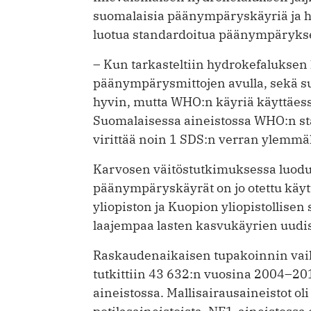
suomalaisia päänympäryskäyriä ja 
luotua standardoitua päänympäryk
– Kun tarkasteltiin hydrokefaluksen 
päänympärysmittojen avulla, sekä su
hyvin, mutta WHO:n käyriä käyttäess
Suomalaisessa aineistossa WHO:n sta
virittää noin 1 SDS:n verran ylemmäk
Karvosen väitöstutkimuksessa luodu
päänympäryskäyrät on jo otettu käy
yliopiston ja Kuopion yliopistollis
laajempaa lasten kasvukäyrien uudis
Raskaudenaikaisen tupakoinnin va
tutkittiin 43 632:n vuosina 2004–2
aineistossa. Mallisairausaineistot ol