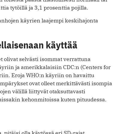
a tytöillä ja 3,1 prosenttia pojilla.
anhojen käyrien laajempi keskihajonta
ellaisenaan käyttää
olivat selvästi isommat verrattuna
riin ja amerikkalaisiin CDC:n (Centers for
riin. Eroja WHO:n käyriin on havaittu
mpärykset ovat olleet merkittävästi isompia
en välillä liittyvät otaksuttavasti
muissakin kehonmitoissa kuten pituudessa.
pitäisi olla käytössä eri SD-rajat