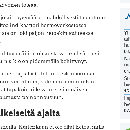
Karvonen toteaa.
tä jotain pysyvää on mahdollisesti tapahtunut.
rkea indikaattori hermoverkostossa
Yl
oista on toki paljon tietoakin suhteessa
ai
.
hu
03
ahtuvaa äitien ohjausta varten lisäponsi
Nä
uin sikiö on pidemmälle kehittynyt.
me
04
tien lapsilla todettiin keskimääräistä
Su
miin verrattuna, kuten on aiemminkin
hy
tuivat tupakoinnille vain ensimmäisen
15
ipumusta painonnousuun.
Es
hy
lkeiseltä ajalta
07
eillä. Kuitenkaan ei ole ollut tietoa, millä