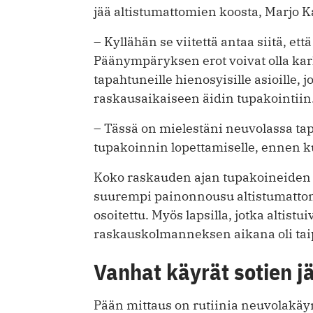
jää altistumattomien koosta, Marjo 
– Kyllähän se viitettä antaa siitä, et
Päänympäryksen erot voivat olla ka
tapahtuneille hienosyisille asioille, j
raskausaikaiseen äidin tupakointiin
– Tässä on mielestäni neuvolassa tap
tupakoinnin lopettamiselle, ennen k
Koko raskauden ajan tupakoineiden äi
suurempi painonnousu altistumatto
osoitettu. Myös lapsilla, jotka altis
raskauskolmanneksen aikana oli ta
Vanhat käyrät sotien jä
Pään mittaus on rutiinia neuvolakäynn