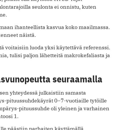
lontarajoilla seulonta ei onnistu, kuten
me.
maan ihanteellista kasvua koko maailmassa.
enneet näistä.
että voitaisiin luoda yksi käytettävä referenssi.
, tulisi paljon lähetteitä makrokefaliasta ja
asvunopeutta seuraamalla
en yhteydessä julkaistiin samasta
-pituussuhdekäyrät 0–7-vuotiaille tytöille
ympärys-pituussuhde oli yleinen ja varhainen
atoosi 1.
lle päästiin parhaiten käyttämällä