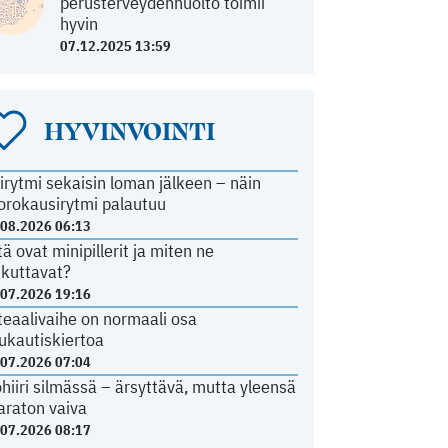
perusterveydenhuolto toimii
hyvin
07.12.2025 13:59
HYVINVOINTI
irytmi sekaisin loman jälkeen – näin
orokausirytmi palautuu
.08.2026 06:13
tä ovat minipillerit ja miten ne
ikuttavat?
.07.2026 19:16
teaalivaihe on normaali osa
ukautiskiertoa
.07.2026 07:04
ohiiri silmässä – ärsyttävä, mutta yleensä
araton vaiva
.07.2026 08:17