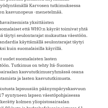
hyödyntämällä Karvosen tutkimuksessa
sen kasvunopeus -menetelmää.
havaitsemista yksittäisten
omalaiset että WHO:n käyrät toimivat yhtä
ä täytyi seulontarajat mukauttaa väestöön.
ndardia käyttämällä seulontarajat täytyi
si kuin suomalaisilla käyrillä.
t uudet suomalaisten lasten
ttöön. Tutkimus on tehty Itä-Suomen
en sairaalan kasvututkimusryhmässä osana
tamista ja lasten kasvututkimusta.
ikutusta lapsuusiän päänympäryskasvuun
017 syntyneen lapsen väestöpohjaisessa
i kerätty kolmen yliopistosairaalan