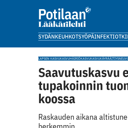
SYDÄN
KEUHKOT
SYÖPÄ
INFEKTIOT
KI
LAPSEN KASVU
KASVUHÄIRIÖ
KASVU
KASVUKÄYRÄ
ÄITIYSNEUV
Saavutuskasvu e
tupakoinnin tuo
koossa
Raskauden aikana altistunei
herkemmin.