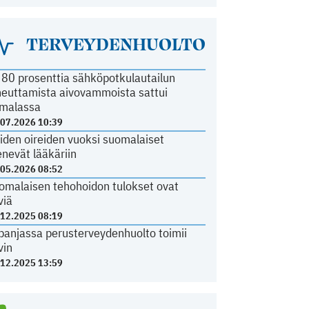
TERVEYDENHUOLTO
i 80 prosenttia sähköpotkulautailun
heuttamista aivovammoista sattui
malassa
.07.2026 10:39
iden oireiden vuoksi suomalaiset
nevät lääkäriin
.05.2026 08:52
omalaisen tehohoidon tulokset ovat
viä
.12.2025 08:19
panjassa perusterveydenhuolto toimii
vin
.12.2025 13:59