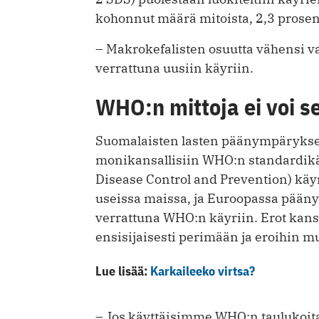
kohonnut määrä mitoista, 2,3 prosentti
– Makrokefalisten osuutta vähensi v
verrattuna uusiin käyriin.
WHO:n mittoja ei voi s
Suomalaisten lasten päänympärykset 
monikansallisiin WHO:n standardikäy
Disease Control and Prevention) käy
useissa maissa, ja Euroopassa pääny
verrattuna WHO:n käyriin. Erot kansoj
ensisijaisesti perimään ja eroihin 
Lue lisää:
Karkaileeko virtsa?
– Jos käyttäisimme WHO:n taulukoita, 