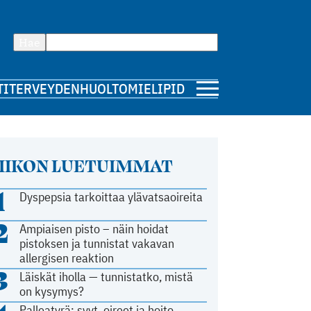
Hae
TI
TERVEYDENHUOLTO
MIELIPIDE
IIKON LUETUIMMAT
1
Dyspepsia tarkoittaa ylävatsaoireita
2
Ampiaisen pisto – näin hoidat
pistoksen ja tunnistat vakavan
allergisen reaktion
3
Läiskät iholla — tunnistatko, mistä
on kysymys?
Palleatyrä: syyt, oireet ja hoito