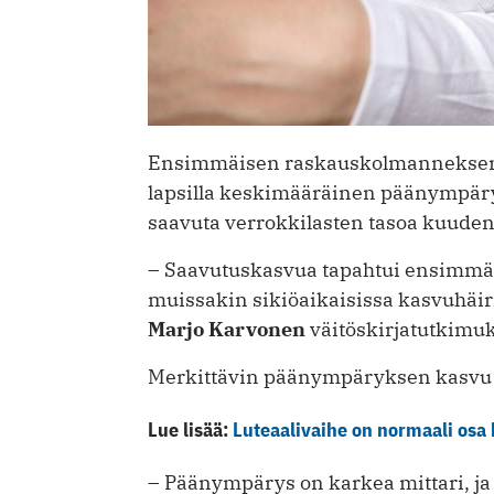
Ensimmäisen raskauskolmanneksen j
lapsilla keskimääräinen päänympäry
saavuta verrokkilasten tasoa kuude
– Saavutuskasvua tapahtui ensimmä
muissakin sikiöaikaisissa kasvuhäiri
Marjo Karvonen
väitöskirjatutkimu
Merkittävin päänympäryksen kasvu 
Lue lisää:
Luteaalivaihe on normaali osa
– Päänympärys on karkea mittari, ja