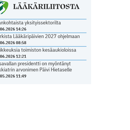
LÄÄKÄRILIITOSTA
ankohtaista yksityissektorilta
.06.2026 14:26
rkista Lääkäripäivien 2027 ohjelmaan
.06.2026 08:58
ikkeuksia toimiston kesäaukioloissa
.06.2026 12:21
savallan presidentti on myöntänyt
kkiatrin arvonimen Päivi Hietaselle
.05.2026 11:49