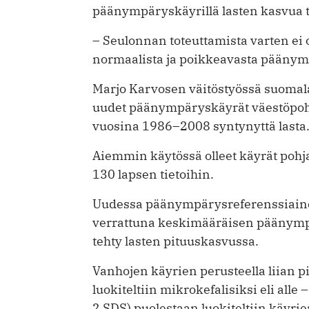
päänympäryskäyrillä lasten kasvua tu
– Seulonnan toteuttamista varten ei 
normaalista ja poikkeavasta pääny
Marjo Karvosen väitöstyössä suomalaisi
uudet päänympäryskäyrät väestöpohja
vuosina 1986–2008 syntynyttä lasta
Aiemmin käytössä olleet käyrät poh
130 lapsen tietoihin.
Uudessa päänympärysreferenssiainei
verrattuna keskimääräisen päänym
tehty lasten pituuskasvussa.
Vanhojen käyrien perusteella liian 
luokiteltiin mikrokefalisiksi eli alle
2 SDS) puolestaan luokiteltiin käyrien