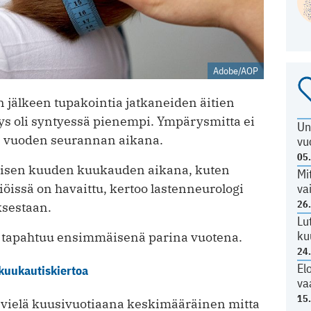
Adobe/AOP
älkeen tupakointia jatkaneiden äitien
s oli syntyessä pienempi. Ympärysmitta ei
Un
n vuoden seurannan aikana.
vu
05
isen kuuden kuukauden aikana, kuten
Mi
va
öissä on havaittu, kertoo lastenneurologi
26
ksestaan.
Lu
ku
tapahtuu ensimmäisenä parina vuotena.
24
El
 kuukautiskiertoa
va
15
 vielä kuusivuotiaana keskimääräinen mitta