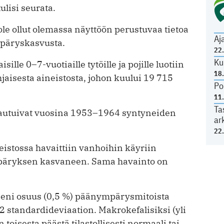
lisi seurata.
ole ollut olemassa näyttöön perustuvaa tietoa
Aj
mpäryskasvusta.
22
Ku
lle 0–7-vuotiaille tytöille ja pojille luotiin
18
isesta aineistosta, johon kuului 19 715
Po
.
11
Ta
jautuivat vuosina 1953–1964 syntyneiden
ar
22
stossa havaittiin vanhoihin käyriin
päryksen kasvaneen. Sama havainto on
pieni osuus (0,5 %) päänympärysmitoista
 –2 standardideviaation. Makrokefalisiksi (yli
 toisesta päästä tilastollisesti normaali tai