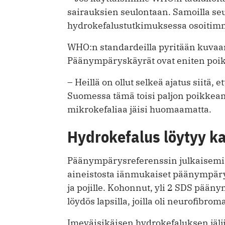
sairauksien seulontaan. Samoilla seu
hydrokefalustutkimuksessa osoitim
WHO:n standardeilla pyritään kuvaa
Päänympäryskäyrät ovat eniten poik
– Heillä on ollut selkeä ajatus siitä, 
Suomessa tämä toisi paljon poikkeamia
mikrokefaliaa jäisi huomaamatta.
Hydrokefalus löytyy k
Päänympärysreferenssin julkaisemis
aineistosta iänmukaiset päänympärys
ja pojille. Kohonnut, yli 2 SDS pään
löydös lapsilla, joilla oli neurofibrom
Imeväisikäisen hydrokefaluksen jälji