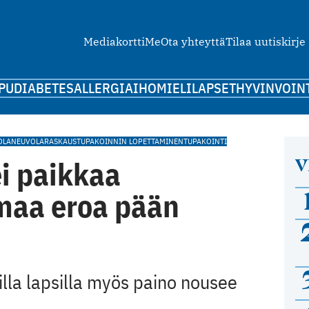
Mediakortti
Me
Ota yhteyttä
Tilaa uutiskirje
PU
DIABETES
ALLERGIA
IHO
MIELI
LAPSET
HYVINVOIN
OLA
NEUVOLA
RASKAUS
TUPAKOINNIN LOPETTAMINEN
TUPAKOINTI
V
i paikkaa
maa eroa pään
lla lapsilla myös paino nousee