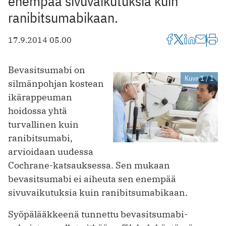
enempää sivuvaikutuksia kuin
ranibitsumabikaan.
17.9.2014 05.00
Bevasitsumabi on
Kuva 1 / 1
silmänpohjan kostean
ikärappeuman
hoidossa yhtä
turvallinen kuin
ranibitsumabi,
arvioidaan uudessa
Cochrane-katsauksessa. Sen mukaan
bevasitsumabi ei aiheuta sen enempää
sivuvaikutuksia kuin ranibitsumabikaan.
Syöpälääkkeenä tunnettu bevasitsumabi-