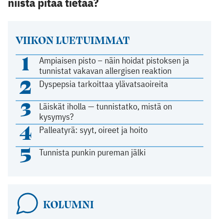
niistä pitää tietää?
VIIKON LUETUIMMAT
1
Ampiaisen pisto – näin hoidat pistoksen ja
tunnistat vakavan allergisen reaktion
2
Dyspepsia tarkoittaa ylävatsaoireita
3
Läiskät iholla — tunnistatko, mistä on
kysymys?
4
Palleatyrä: syyt, oireet ja hoito
5
Tunnista punkin pureman jälki
KOLUMNI