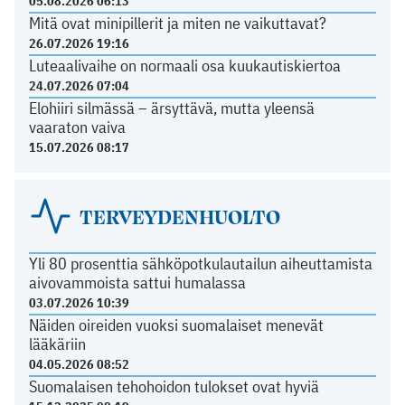
05.08.2026 06:13
Mitä ovat minipillerit ja miten ne vaikuttavat?
26.07.2026 19:16
Luteaalivaihe on normaali osa kuukautiskiertoa
24.07.2026 07:04
Elohiiri silmässä – ärsyttävä, mutta yleensä
vaaraton vaiva
15.07.2026 08:17
TERVEYDENHUOLTO
Yli 80 prosenttia sähköpotkulautailun aiheuttamista
aivovammoista sattui humalassa
03.07.2026 10:39
Näiden oireiden vuoksi suomalaiset menevät
lääkäriin
04.05.2026 08:52
Suomalaisen tehohoidon tulokset ovat hyviä