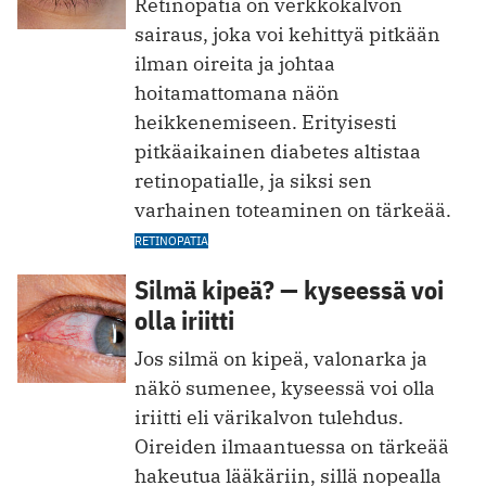
Retinopatia on verkkokalvon
sairaus, joka voi kehittyä pitkään
ilman oireita ja johtaa
hoitamattomana näön
heikkenemiseen. Erityisesti
pitkäaikainen diabetes altistaa
retinopatialle, ja siksi sen
varhainen toteaminen on tärkeää.
RETINOPATIA
Silmä kipeä? — kyseessä voi
olla iriitti
Jos silmä on kipeä, valonarka ja
näkö sumenee, kyseessä voi olla
iriitti eli värikalvon tulehdus.
Oireiden ilmaantuessa on tärkeää
hakeutua lääkäriin, sillä nopealla