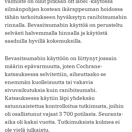
valmiste on ollut pitkään off label -käytössä
silmänpohjan kostean ikärappeuman hoidossa
tähän tarkoitukseen hyväksytyn ranibitsumabin
rinnalla. Bevasitsumabin käyttöä on perusteltu
selvästi halvemmalla hinnalla ja käytöstä
saaduilla hyvillä kokemuksilla.
Bevasitsumabin käyttöön on liittynyt jossain
määrin epävarmuutta, joten Cochrane-
katsauksessa selvitettiin, aiheuttaako se
enemmän kuolleisuutta tai vakavia
sivuvaikutuksia kuin ranibitsumabi.
Katsauksessa käytiin läpi yhdeksän
satunnaistettua kontrolloitua tutkimusta, joihin
oli osallistunut vajaat 3 700 potilasta. Seuranta-
aika oli kaksi vuotta. Tutkimuksista kolmea ei
ole vielä julkaistu.