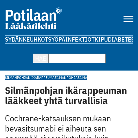
SYDÄN
KEUHKOT
SYÖPÄ
INFEKTIOT
KIPU
DIABETES
A
HAE
SILMÄNPOHJAN IKÄRAPPEUMA
SILMÄNPOHJA
SILMÄ
Silmänpohjan ikärappeuman
lääkkeet yhtä turvallisia
Cochrane-katsauksen mukaan
bevasitsumabi ei aiheuta sen