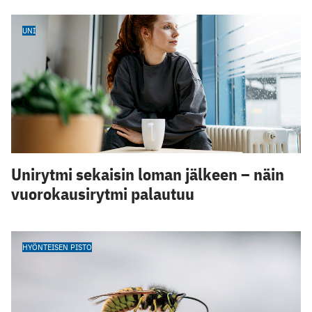
UNI
Unirytmi sekaisin loman jälkeen – näin
vuorokausirytmi palautuu
HYÖNTEISEN PISTO