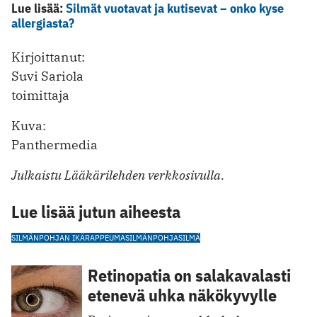
Lue lisää:
Silmät vuotavat ja kutisevat – onko kyse
allergiasta?
Kirjoittanut:
Suvi Sariola
toimittaja
Kuva:
Panthermedia
Julkaistu Lääkärilehden verkkosivulla.
Lue lisää jutun aiheesta
SILMÄNPOHJAN IKÄRAPPEUMA
SILMÄNPOHJA
SILMÄ
Retinopatia on salakavalasti
etenevä uhka näkökyvylle