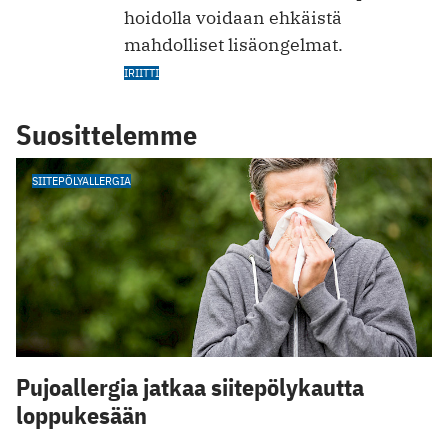
hoidolla voidaan ehkäistä
mahdolliset lisäongelmat.
IRIITTI
Suosittelemme
SIITEPÖLYALLERGIA
Pujoallergia jatkaa siitepölykautta
loppukesään