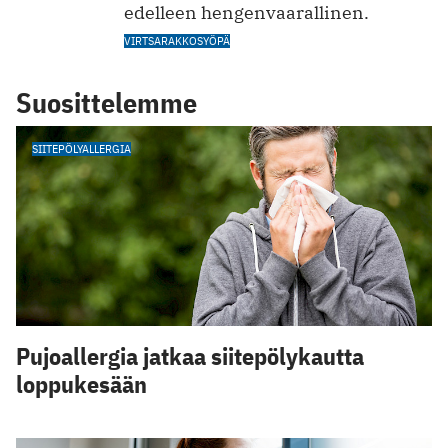
edelleen hengenvaarallinen.
VIRTSARAKKOSYÖPÄ
Suosittelemme
SIITEPÖLYALLERGIA
Pujoallergia jatkaa siitepölykautta
loppukesään