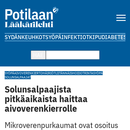
SYDÄN
KEUHKOT
SYÖPÄ
INFEKTIOT
KIPU
DIABETES
A
HAE
SYÖPÄ
AIVOVERENKIERTOHÄIRIÖT
LIITÄNNÄISHOIDOT
RINTASYÖPÄ
SOLUNSALPAAJAT
Solunsalpaajista
pitkäaikaista haittaa
aivoverenkierrolle
Mikroverenpurkaumat ovat osoitus