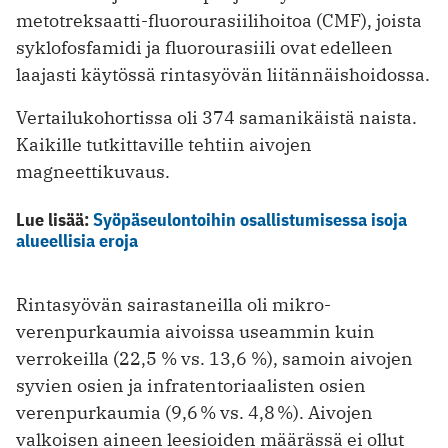
metotreksaatti-fluorourasiilihoitoa (CMF), joista
syklofosfamidi ja fluorourasiili ovat edelleen
laajasti käytössä rintasyövän liitännäishoidossa.
Vertailukohortissa oli 374 samanikäistä naista.
Kaikille tutkittaville tehtiin aivojen
magneettikuvaus.
Lue lisää:
Syöpäseulontoihin osallistumisessa isoja
alueellisia eroja
Rintasyövän sairastaneilla oli mikro­
verenpurkaumia aivoissa useammin kuin
verrokeilla (22,5 % vs. 13,6 %), samoin aivojen
syvien osien ja infratentoriaalisten osien
verenpurkaumia (9,6 % vs. 4,8 %). Aivojen
valkoisen aineen leesioiden määrässä ei ollut