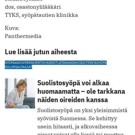
dos, osastonylilääkäri
TYKS, syöpätautien klinikka
Kuva:
Panthermedia
Lue lisää jutun aiheesta
SYÖPÄ
AIVOVERENKIERTOHÄIRIÖT
LIITÄNNÄISHOIDOT
RINTASYÖPÄ
SOLUNSALPAAJAT
Suolistosyöpä voi alkaa
huomaamatta – ole tarkkana
näiden oireiden kanssa
Suolistosyöpä on yksi yleisimmistä
syövistä Suomessa. Se kehittyy
usein hitaasti, ja alkuvaiheessa
oireet voivat olla lieviä tai puuttua