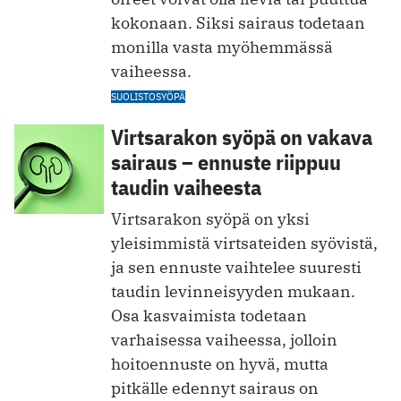
kokonaan. Siksi sairaus todetaan
monilla vasta myöhemmässä
vaiheessa.
SUOLISTOSYÖPÄ
Virtsarakon syöpä on vakava
sairaus – ennuste riippuu
taudin vaiheesta
Virtsarakon syöpä on yksi
yleisimmistä virtsateiden syövistä,
ja sen ennuste vaihtelee suuresti
taudin levinneisyyden mukaan.
Osa kasvaimista todetaan
varhaisessa vaiheessa, jolloin
hoitoennuste on hyvä, mutta
pitkälle edennyt sairaus on