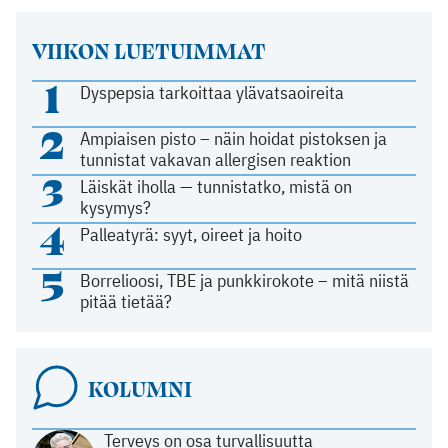
VIIKON LUETUIMMAT
1
Dyspepsia tarkoittaa ylävatsaoireita
2
Ampiaisen pisto – näin hoidat pistoksen ja
tunnistat vakavan allergisen reaktion
3
Läiskät iholla — tunnistatko, mistä on
kysymys?
4
Palleatyrä: syyt, oireet ja hoito
5
Borrelioosi, TBE ja punkkirokote – mitä niistä
pitää tietää?
KOLUMNI
Terveys on osa turvallisuutta