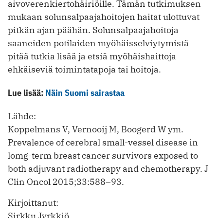
aivoverenkiertohäiriöille. Tämän tutkimuksen
mukaan solunsalpaajahoitojen haitat ulottuvat
pitkän ajan päähän. Solunsalpaajahoitoja
saaneiden potilaiden myöhäisselviytymistä
pitää tutkia lisää ja etsiä myöhäishaittoja
ehkäiseviä toimintatapoja tai hoitoja.
Lue lisää:
Näin Suomi sairastaa
Lähde:
Koppelmans V, Vernooij M, Boogerd W ym.
Prevalence of cerebral small-vessel disease in
lomg-term breast cancer survivors exposed to
both adjuvant radiotherapy and chemotherapy. J
Clin Oncol 2015;33:588–93.
Kirjoittanut:
Sirkku Jyrkkiö