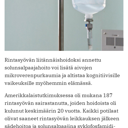
Rintasyövän liitännäishoidoksi annettu
solunsalpaajahoito voi lisätä aivojen
mikroverenpurkaumia ja altistaa ­kognitiivisille
vaikeuksille myöhemmin elämässä.
Amerikkalaistutkimuksessa oli mukana 187
rintasyövän sairastanutta, joiden hoidoista oli
kulunut keskimäärin 20 vuotta. Kaikki potilaat
olivat saaneet ­rintasyövän leikkauksen jälkeen
sädehoitoa ja solunsalpaajina syklofosfamidi-