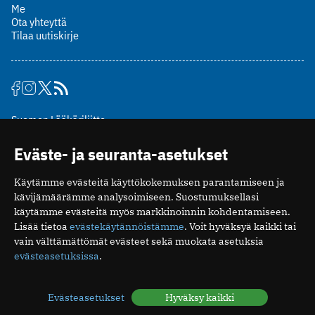
Me
Ota yhteyttä
Tilaa uutiskirje
Suomen Lääkäriliitto
Mäkelänkatu 2, PL 49
Eväste- ja seuranta-asetukset
00510 Helsinki
puh. (09) 393 091
Käytämme evästeitä käyttökokemuksen parantamiseen ja
toimitus@potilaanlaakarilehti.fi
kävijämäärämme analysoimiseen. Suostumuksellasi
käytämme evästeitä myös markkinoinnin kohdentamiseen.
ISSN 2323-9476
Lisää tietoa
evästekäytännöistämme
. Voit hyväksyä kaikki tai
vain välttämättömät evästeet sekä muokata asetuksia
evästeasetuksissa
.
Evästeasetukset
Hyväksy kaikki