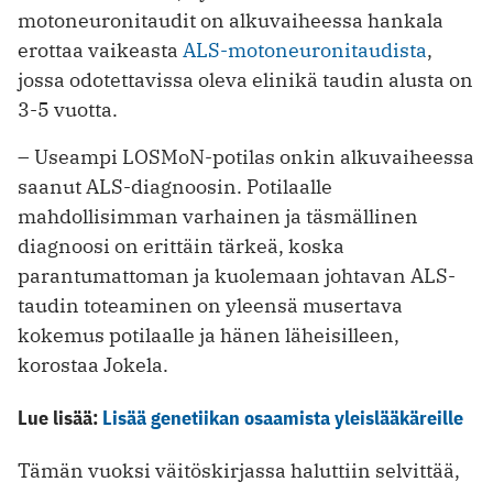
motoneuronitaudit on alkuvaiheessa hankala
erottaa vaikeasta
ALS-motoneuronitaudista
,
jossa odotettavissa oleva elinikä taudin alusta on
3-5 vuotta.
– Useampi LOSMoN-potilas onkin alkuvaiheessa
saanut ALS-diagnoosin. Potilaalle
mahdollisimman varhainen ja täsmällinen
diagnoosi on erittäin tärkeä, koska
parantumattoman ja kuolemaan johtavan ALS-
taudin toteaminen on yleensä musertava
kokemus potilaalle ja hänen läheisilleen,
korostaa Jokela.
Lue lisää:
Lisää genetiikan osaamista yleislääkäreille
Tämän vuoksi väitöskirjassa haluttiin selvittää,