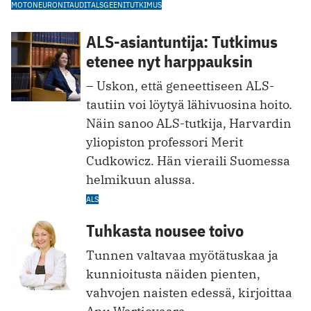
MOTONEURONITAUDIT
ALS
GEENITUTKIMUS
ALS-asiantuntija: Tutkimus
etenee nyt harppauksin
– Uskon, että geneettiseen ALS-
tautiin voi löytyä lähivuosina hoito.
Näin sanoo ALS-tutkija, Harvardin
yliopiston professori Merit
Cudkowicz. Hän vieraili Suomessa
helmikuun alussa.
ALS
Tuhkasta nousee toivo
Tunnen valtavaa myötätuskaa ja
kunnioitusta näiden pienten,
vahvojen naisten edessä, kirjoittaa