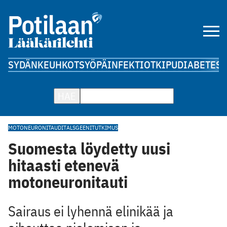
SYDÄN
KEUHKOT
SYÖPÄ
INFEKTIOT
KIPU
DIABETES
A
HAE
MOTONEURONITAUDIT
ALS
GEENITUTKIMUS
Suomesta löydetty uusi
hitaasti etenevä
motoneuronitauti
Sairaus ei lyhennä elinikää ja