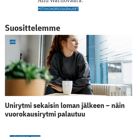
Anu Wartiovaara.
MITOKONDRIOSAIRAUDET
Suosittelemme
UNI
Unirytmi sekaisin loman jälkeen – näin
vuorokausirytmi palautuu