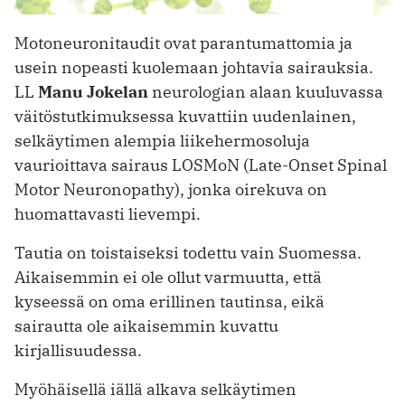
Motoneuronitaudit ovat parantumattomia ja
usein nopeasti kuolemaan johtavia sairauksia.
LL
Manu Jokelan
neurologian alaan kuuluvassa
väitöstutkimuksessa kuvattiin uudenlainen,
selkäytimen alempia liikehermosoluja
vaurioittava sairaus LOSMoN (Late-Onset Spinal
Motor Neuronopathy), jonka oirekuva on
huomattavasti lievempi.
Tautia on toistaiseksi todettu vain Suomessa.
Aikaisemmin ei ole ollut varmuutta, että
kyseessä on oma erillinen tautinsa, eikä
sairautta ole aikaisemmin kuvattu
kirjallisuudessa.
Myöhäisellä iällä alkava selkäytimen