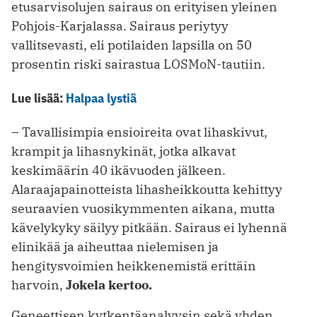
etusarvisolujen sairaus on erityisen yleinen
Pohjois-Karjalassa. Sairaus periytyy
vallitsevasti, eli potilaiden lapsilla on 50
prosentin riski sairastua LOSMoN-tautiin.
Lue lisää:
Halpaa lystiä
– Tavallisimpia ensioireita ovat lihaskivut,
krampit ja lihasnykinät, jotka alkavat
keskimäärin 40 ikävuoden jälkeen.
Alaraajapainotteista lihasheikkoutta kehittyy
seuraavien vuosikymmenten aikana, mutta
kävelykyky säilyy pitkään. Sairaus ei lyhennä
elinikää ja aiheuttaa nielemisen ja
hengitysvoimien heikkenemistä erittäin
harvoin,
Jokela kertoo.
Geneettisen kytkentäanalyysin sekä yhden