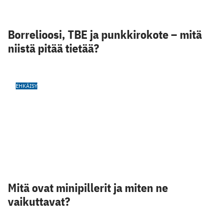
Borrelioosi, TBE ja punkkirokote – mitä
niistä pitää tietää?
EHKÄISY
Mitä ovat minipillerit ja miten ne
vaikuttavat?