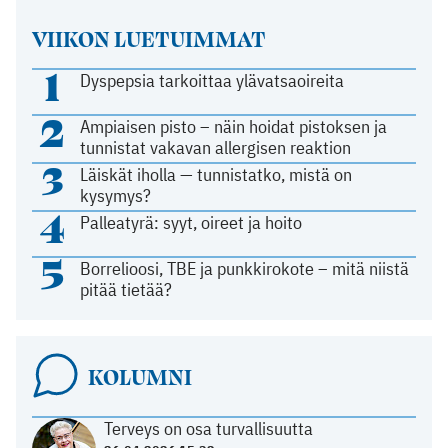
VIIKON LUETUIMMAT
1
Dyspepsia tarkoittaa ylävatsaoireita
2
Ampiaisen pisto – näin hoidat pistoksen ja
tunnistat vakavan allergisen reaktion
3
Läiskät iholla — tunnistatko, mistä on
kysymys?
4
Palleatyrä: syyt, oireet ja hoito
5
Borrelioosi, TBE ja punkkirokote – mitä niistä
pitää tietää?
KOLUMNI
Terveys on osa turvallisuutta