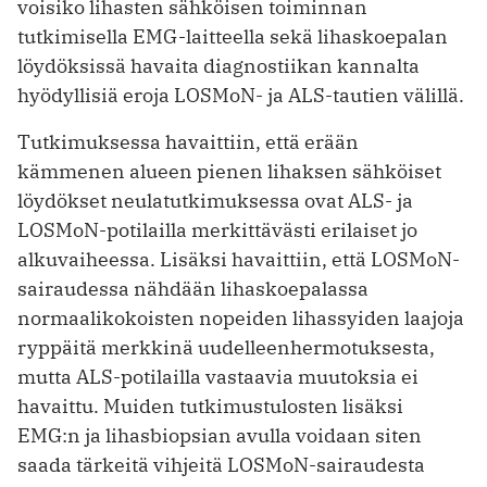
voisiko lihasten sähköisen toiminnan
tutkimisella EMG-laitteella sekä lihaskoepalan
löydöksissä havaita diagnostiikan kannalta
hyödyllisiä eroja LOSMoN- ja ALS-tautien välillä.
Tutkimuksessa havaittiin, että erään
kämmenen alueen pienen lihaksen sähköiset
löydökset neulatutkimuksessa ovat ALS- ja
LOSMoN-potilailla merkittävästi erilaiset jo
alkuvaiheessa. Lisäksi havaittiin, että LOSMoN-
sairaudessa nähdään lihaskoepalassa
normaalikokoisten nopeiden lihassyiden laajoja
ryppäitä merkkinä uudelleenhermotuksesta,
mutta ALS-potilailla vastaavia muutoksia ei
havaittu. Muiden tutkimustulosten lisäksi
EMG:n ja lihasbiopsian avulla voidaan siten
saada tärkeitä vihjeitä LOSMoN-sairaudesta