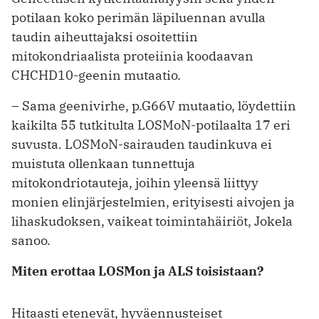
potilaan koko perimän läpiluennan avulla
taudin aiheuttajaksi osoitettiin
mitokondriaalista proteiinia koodaavan
CHCHD10-geenin mutaatio.
– Sama geenivirhe, p.G66V mutaatio, löydettiin
kaikilta 55 tutkitulta LOSMoN-potilaalta 17 eri
suvusta. LOSMoN-sairauden taudinkuva ei
muistuta ollenkaan tunnettuja
mitokondriotauteja, joihin yleensä liittyy
monien elinjärjestelmien, erityisesti aivojen ja
lihaskudoksen, vaikeat toimintahäiriöt, Jokela
sanoo.
Miten erottaa LOSMon ja ALS toisistaan?
Hitaasti etenevät, hyväennusteiset