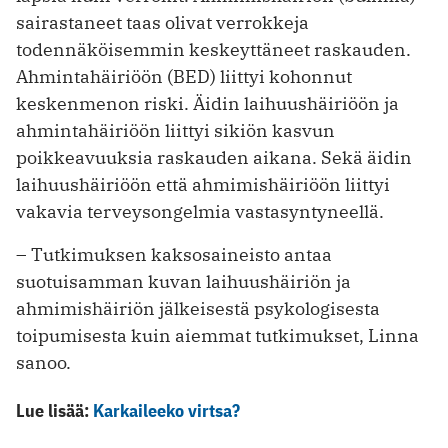
sairastaneet taas olivat verrokkeja
todennäköisemmin keskeyttäneet raskauden.
Ahmintahäiriöön (BED) liittyi kohonnut
keskenmenon riski. Äidin laihuushäiriöön ja
ahmintahäiriöön liittyi sikiön kasvun
poikkeavuuksia raskauden aikana. Sekä äidin
laihuushäiriöön että ahmimishäiriöön liittyi
vakavia terveysongelmia vastasyntyneellä.
– Tutkimuksen kaksosaineisto antaa
suotuisamman kuvan laihuushäiriön ja
ahmimishäiriön jälkeisestä psykologisesta
toipumisesta kuin aiemmat tutkimukset, Linna
sanoo.
Lue lisää:
Karkaileeko virtsa?