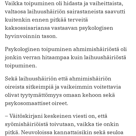
Vaikka toipuminen oli hidasta ja vaiheittaista,
valtaosa laihuushäiriön sairastaneista saavutti
kuitenkin ennen pitkää terveitä
kaksossisariansa vastaavan psykologisen
hyvinvoinnin tason.
Psykologinen toipuminen ahmimishäiriöstä oli
jonkin verran hitaampaa kuin laihuushäiriöstä
toipuminen.
Sekä laihuushäiriön että ahmimishäiriön
oireista sitkeimpiä ja vaikeimmin voitettavia
olivat tyytymättömyys omaan kehoon sekä
psykosomaattiset oireet.
– Väitöskirjani keskeinen viesti on, että
syömishäiriöistä toivutaan, vaikka tie onkin
pitkä. Neuvoloissa kannattaisikin sekä seuloa