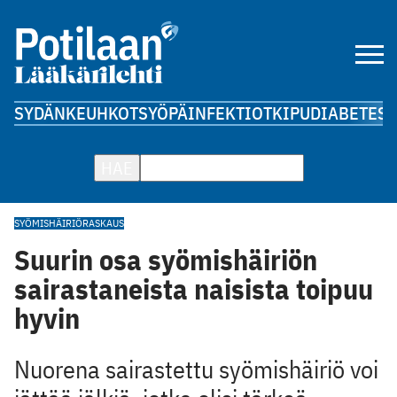
SYDÄN
KEUHKOT
SYÖPÄ
INFEKTIOT
KIPU
DIABETES
A
HAE
SYÖMISHÄIRIÖ
RASKAUS
Suurin osa syömishäiriön
sairastaneista naisista toipuu
hyvin
Nuorena sairastettu syömishäiriö voi