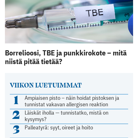
Borrelioosi, TBE ja punkkirokote – mitä
niistä pitää tietää?
VIIKON LUETUIMMAT
1
Ampiaisen pisto – näin hoidat pistoksen ja
tunnistat vakavan allergisen reaktion
2
Läiskät iholla — tunnistatko, mistä on
kysymys?
3
Palleatyrä: syyt, oireet ja hoito