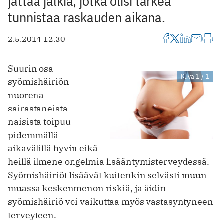
jättää jälkiä, jotka olisi tärkeä
tunnistaa raskauden aikana.
2.5.2014 12.30
Suurin osa
Kuva 1 / 1
syömishäiriön
nuorena
sairastaneista
naisista toipuu
pidemmällä
aikavälillä hyvin eikä
heillä ilmene ongelmia lisääntymisterveydessä.
Syömishäiriöt lisäävät kuitenkin selvästi muun
muassa keskenmenon riskiä, ja äidin
syömishäiriö voi vaikuttaa myös vastasyntyneen
terveyteen.