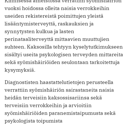
Kliinisessä aineistossa verrattiin syömishäiriön
vuoksi hoidossa olleita naisia verrokkeihin
useiden rekistereistä poimittujen yleistä
lisääntymisterveyttä, raskauksien ja
synnytysten kulkua ja lasten
perinataaliterveyttä mittaavien muuttujien
suhteen. Kaksosilla tehtyyn kyselytutkimukseen
sisältyi useita psykologisen terveyden mittareita
sekä syömishäiriöiden seulontaan tarkoitettuja
kysymyksiä.
Diagnostisten haastattelutietojen perusteella
verrattiin syömishäiriön sairastaneita naisia
heidän terveisiin kaksossisariinsa sekä
terveisiin verrokkeihin ja arvioitiin
syömishäiriöiden paranemistaipumusta sekä
psykologista toipumista