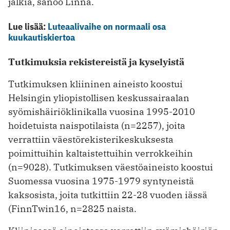
jälkiä, sanoo Linna.
Lue lisää:
Luteaalivaihe on normaali osa
kuukautiskiertoa
Tutkimuksia rekistereistä ja kyselyistä
Tutkimuksen kliininen aineisto koostui
Helsingin yliopistollisen keskussairaalan
syömishäiriöklinikalla vuosina 1995-2010
hoidetuista naispotilaista (n=2257), joita
verrattiin väestörekisterikeskuksesta
poimittuihin kaltaistettuihin verrokkeihin
(n=9028). Tutkimuksen väestöaineisto koostui
Suomessa vuosina 1975-1979 syntyneistä
kaksosista, joita tutkittiin 22-28 vuoden iässä
(FinnTwin16, n=2825 naista.