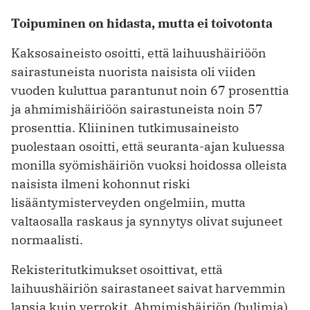
Toipuminen on hidasta, mutta ei toivotonta
Kaksosaineisto osoitti, että laihuushäiriöön
sairastuneista nuorista naisista oli viiden
vuoden kuluttua parantunut noin 67 prosenttia
ja ahmimishäiriöön sairastuneista noin 57
prosenttia. Kliininen tutkimusaineisto
puolestaan osoitti, että seuranta-ajan kuluessa
monilla syömishäiriön vuoksi hoidossa olleista
naisista ilmeni kohonnut riski
lisääntymisterveyden ongelmiin, mutta
valtaosalla raskaus ja synnytys olivat sujuneet
normaalisti.
Rekisteritutkimukset osoittivat, että
laihuushäiriön sairastaneet saivat harvemmin
lapsia kuin verrokit. Ahmimishäiriön (bulimia)