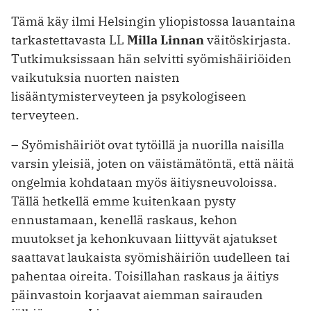
Tämä käy ilmi Helsingin yliopistossa lauantaina
tarkastettavasta LL
Milla Linnan
väitöskirjasta.
Tutkimuksissaan hän selvitti syömishäiriöiden
vaikutuksia nuorten naisten
lisääntymisterveyteen ja psykologiseen
terveyteen.
– Syömishäiriöt ovat tytöillä ja nuorilla naisilla
varsin yleisiä, joten on väistämätöntä, että näitä
ongelmia kohdataan myös äitiysneuvoloissa.
Tällä hetkellä emme kuitenkaan pysty
ennustamaan, kenellä raskaus, kehon
muutokset ja kehonkuvaan liittyvät ajatukset
saattavat laukaista syömishäiriön uudelleen tai
pahentaa oireita. Toisillahan raskaus ja äitiys
päinvastoin korjaavat aiemman sairauden