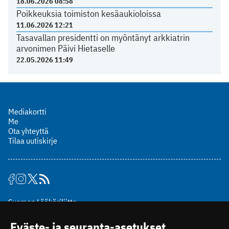
18.06.2026 08:58
Poikkeuksia toimiston kesäaukioloissa
11.06.2026 12:21
Tasavallan presidentti on myöntänyt arkkiatrin
arvonimen Päivi Hietaselle
22.05.2026 11:49
Mediakortti
Me
Ota yhteyttä
Tilaa uutiskirje
Suomen Lääkäriliitto
Mäkelänkatu 2, PL 49
Eväste- ja seuranta-asetukset
00510 Helsinki