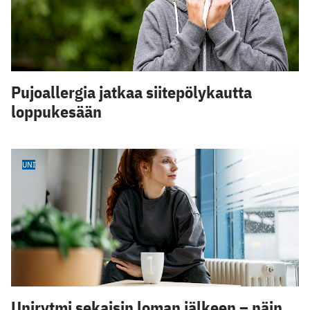
Pujoallergia jatkaa siitepölykautta
loppukesään
UNI
Unirytmi sekaisin loman jälkeen – näin