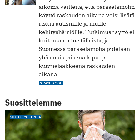
aikoina väitteitä, että parasetamolin
käyttö raskauden aikana voisi lisätä
riskiä autismille ja muille
kehityshäiriöille. Tutkimusnäyttö ei
kuitenkaan tue tällaista, ja
Suomessa parasetamolia pidetään
yhä ensisijaisena kipu- ja
kuumelääkkeenä raskauden
aikana.
PARASETAMOLI
Suosittelemme
SIITEPÖLYALLERGIA