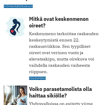
SYÖMISHÄIRIÖ
RASKAUS
Mitkä ovat keskenmenon
oireet?
Keskenmeno tarkoittaa raskauden
keskeytymistä ennen 22.
raskausviikkoa. Sen tyypilliset
oireet ovat verinen vuoto ja
alavatsakipu, mutta oirekuva voi
vaihdella raskauden vaiheesta
riippuen.
KESKENMENO
Voiko parasetamolista olla
haittaa sikiölle?
Yhdysvalloissa on esitetty viime