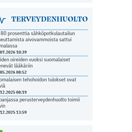
TERVEYDENHUOLTO
i 80 prosenttia sähköpotkulautailun
heuttamista aivovammoista sattui
malassa
.07.2026 10:39
iden oireiden vuoksi suomalaiset
nevät lääkäriin
.05.2026 08:52
omalaisen tehohoidon tulokset ovat
viä
.12.2025 08:19
panjassa perusterveydenhuolto toimii
vin
.12.2025 13:59