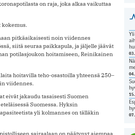
 koronapotilasta on raja, joka alkaa vaikuttaa
t kokemus.
Yl
maan pitkäaikaisesti noin viidennes
ai
sä, siitä seuraa paikkapula, ja jäljelle jäävät
hu
mman potilasjoukon hoitamiseen, Reinikainen
03
Nä
me
04
ita hoitavilla teho-osastoilla yhteensä 250–
Su
in viidennes.
hy
15
aat eivät jakaudu tasaisesti Suomen
Es
ta eteläisessä Suomessa. Hyksin
hy
apasiteetista yli kolmannes on tälläkin
07
pistolliseen sairaalaan on päätynyt aiempaa