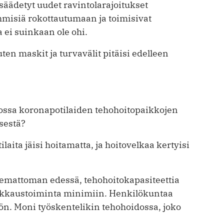
 säädetyt uudet ravintolarajoitukset
hmisiä rokottautumaan ja toimisivat
 ei suinkaan ole ohi.
en maskit ja turvavälit pitäisi edelleen
jossa koronapotilaiden tehohoitopaikkojen
sestä?
ilaita jäisi hoitamatta, ja hoitovelkaa kertyisi
temattoman edessä, tehohoitokapasiteettia
leikkaustoiminta minimiin. Henkilökuntaa
ön. Moni työskentelikin tehohoidossa, joko