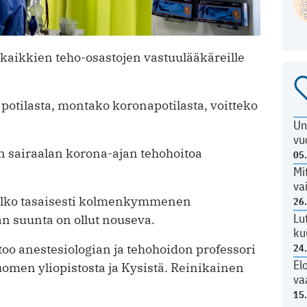
aikkien teho-osastojen vastuulääkäreille
otilasta, montako koronapotilasta, voitteko
Un
vu
n sairaalan korona-ajan tehohoitoa
05
Mi
va
melko tasaisesti kolmenkymmenen
26
Lu
n suunta on ollut nouseva.
ku
oo anestesiologian ja tehohoidon professori
24
El
uomen yliopistosta ja Kysistä. Reinikainen
va
15