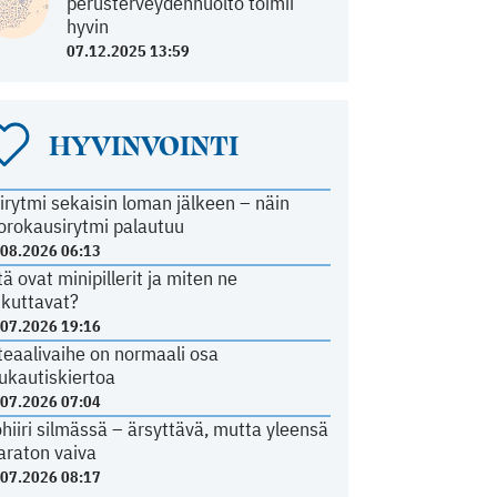
perusterveydenhuolto toimii
hyvin
07.12.2025 13:59
HYVINVOINTI
irytmi sekaisin loman jälkeen – näin
orokausirytmi palautuu
.08.2026 06:13
tä ovat minipillerit ja miten ne
ikuttavat?
.07.2026 19:16
teaalivaihe on normaali osa
ukautiskiertoa
.07.2026 07:04
ohiiri silmässä – ärsyttävä, mutta yleensä
araton vaiva
.07.2026 08:17