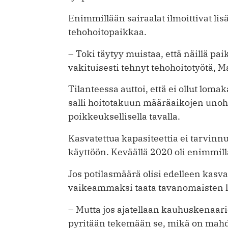
Enimmillään sairaalat ilmoittivat li
tehohoitopaikkaa.
– Toki täytyy muistaa, että näillä paik
vakituisesti tehnyt tehohoitotyötä, M
Tilanteessa auttoi, että ei ollut loma
salli hoitotakuun määräaikojen unoh
poikkeuksellisella tavalla.
Kasvatettua kapasiteettia ei tarvin
käyttöön. Keväällä 2020 oli enimmill
Jos potilasmäärä olisi edelleen kasva
vaikeammaksi taata tavanomaisten l
– Mutta jos ajatellaan kauhuskenaario
pyritään tekemään se, mikä on mahdol