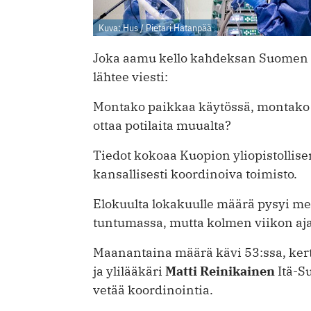
Kuva: Hus / Pietari Hatanpää
Joka aamu kello kahdeksan Suomen k
lähtee viesti:
Montako paikkaa käytössä, montako p
ottaa potilaita muualta?
Tiedot kokoaa Kuopion yliopistollise
kansallisesti koordinoiva toimisto.
Elokuulta lokakuulle määrä pysyi 
tuntumassa, mutta kolmen viikon aja
Maanantaina määrä kävi 53:ssa, kert
ja ylilääkäri
Matti Reinikainen
Itä-S
vetää koordinointia.