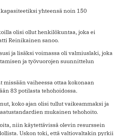
säkapasiteetiksi yhteensä noin 150
oilla olisi ollut henkilökuntaa, joka ei
atti Reinikainen sanoo.
kausi ja lisäksi voimassa oli valmiuslaki, joka
tamisen ja työvuorojen suunnittelun
nut missään vaiheessa ottaa kokonaan
ään 83 potilasta tehohoidossa.
nut, koko ajan olisi tullut vaikeammaksi ja
aatustandardien mukainen tehohoito.
ita, niin käytettävissä olevin resurssein
lista. Uskon toki, että valtiovaltakin pyrkii