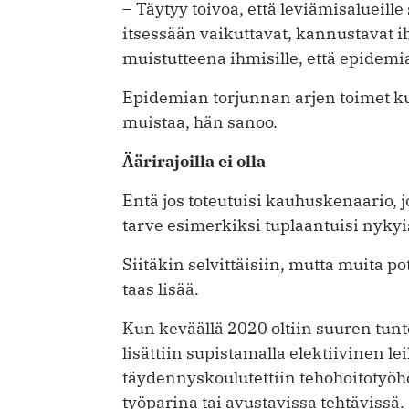
– Täytyy toivoa, että leviämisalueille
itsessään vaikuttavat, kannustavat i
muistutteena ihmisille, että epidemia
Epidemian torjunnan arjen toimet kut
muistaa, hän sanoo.
Äärirajoilla ei olla
Entä jos toteutuisi kauhuskenaario, 
tarve esimerkiksi tuplaantuisi nykyi
Siitäkin selvittäisiin, mutta muita pot
taas lisää.
Kun keväällä 2020 oltiin suuren tun
lisättiin supistamalla elektiivinen 
täydennyskoulutettiin tehohoitotyöh
työparina tai avustavissa tehtävissä.