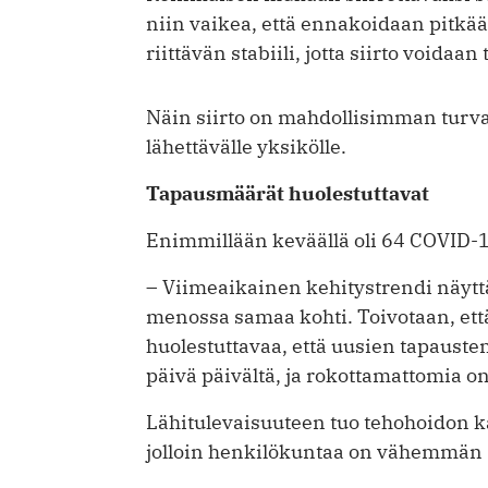
niin vaikea, että ennakoidaan pitkää
riittävän stabiili, jotta siirto voidaan
Näin siirto on mahdollisimman turval
lähettävälle yksikölle.
Tapausmäärät huolestuttavat
Enimmillään keväällä oli 64 COVID-1
– Viimeaikainen kehitystrendi näyttä
menossa samaa kohti. Toivotaan, että
huolestuttavaa, että uusien tapauste
päivä päivältä, ja rokottamattomia o
Lähitulevaisuuteen tuo tehohoidon ka
jolloin henkilökuntaa on vähemmän s