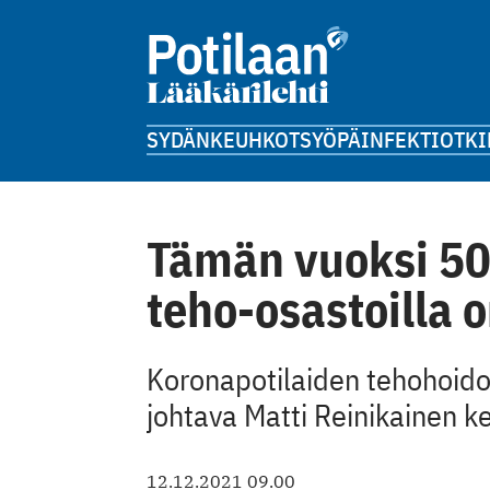
SYDÄN
KEUHKOT
SYÖPÄ
INFEKTIOT
KI
Tämän vuoksi 50
teho-osastoilla o
Koronapotilaiden tehohoidon
johtava Matti Reinikainen k
12.12.2021 09.00