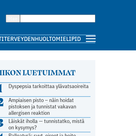
Hae
TI
TERVEYDENHUOLTO
MIELIPIDE
IIKON LUETUIMMAT
1
Dyspepsia tarkoittaa ylävatsaoireita
2
Ampiaisen pisto – näin hoidat
pistoksen ja tunnistat vakavan
allergisen reaktion
3
Läiskät iholla — tunnistatko, mistä
on kysymys?
Palleatyrä: syyt, oireet ja hoito