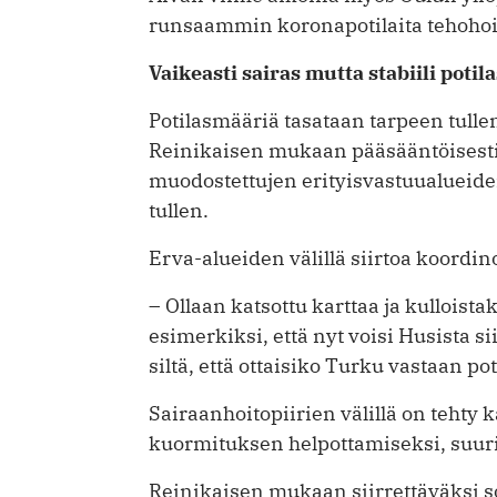
runsaammin koronapotilaita tehohoi
Vaikeasti sairas mutta stabiili potila
Potilasmääriä tasataan tarpeen tullen
Reinikaisen mukaan pääsääntöisesti 
muodostettujen erityisvastuualueiden
tullen.
Erva-alueiden välillä siirtoa koordin
– Ollaan katsottu karttaa ja kulloista
esimerkiksi, että nyt voisi Husista si
siltä, että ottaisiko Turku vastaan pot
Sairaanhoitopiirien välillä on tehty k
kuormituksen helpottamiseksi, suuri
Reinikaisen mukaan siirrettäväksi so