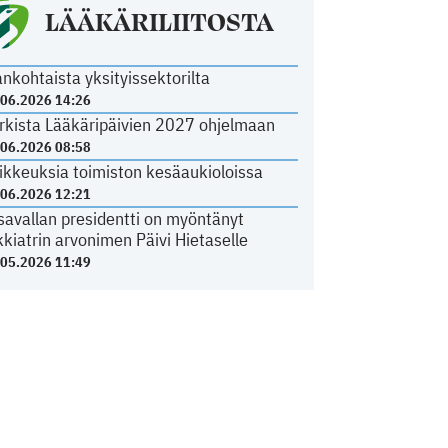
LÄÄKÄRILIITOSTA
ankohtaista yksityissektorilta
.06.2026 14:26
rkista Lääkäripäivien 2027 ohjelmaan
.06.2026 08:58
ikkeuksia toimiston kesäaukioloissa
.06.2026 12:21
savallan presidentti on myöntänyt
kkiatrin arvonimen Päivi Hietaselle
.05.2026 11:49