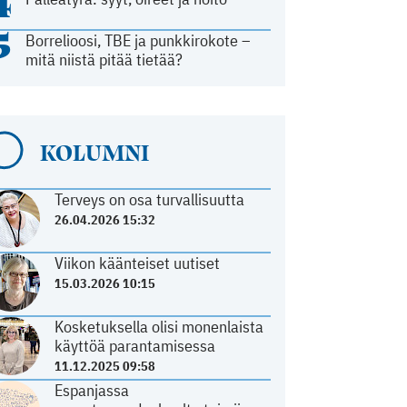
4
5
Borrelioosi, TBE ja punkkirokote –
mitä niistä pitää tietää?
KOLUMNI
Terveys on osa turvallisuutta
26.04.2026 15:32
Viikon käänteiset uutiset
15.03.2026 10:15
Kosketuksella olisi monenlaista
käyttöä parantamisessa
11.12.2025 09:58
Espanjassa