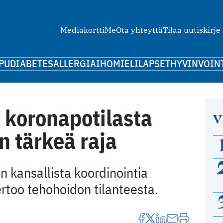
Mediakortti
Me
Ota yhteyttä
Tilaa uutiskirje
PU
DIABETES
ALLERGIA
IHO
MIELI
LAPSET
HYVINVOIN
 koronapotilasta
V
n tärkeä raja
 kansallista koordinointia
ertoo tehohoidon tilanteesta.