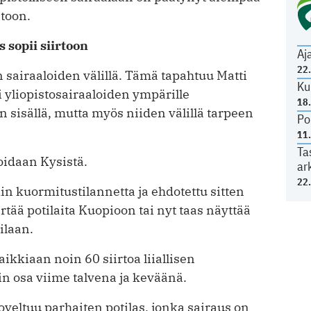
toon.
s sopii siirtoon
Aj
22
 sairaaloiden välillä. Tämä tapahtuu Matti
Ku
yliopistosairaaloiden ympärille
18
 sisällä, mutta myös niiden välillä tarpeen
Po
11
Ta
oidaan Kysistä.
ar
22
kin kuormitustilannetta ja ehdotettu sitten
irtää potilaita Kuopioon tai nyt taas näyttää
ilaan.
aikkiaan noin 60 siirtoa liiallisen
n osa viime talvena ja keväänä.
veltuu parhaiten potilas, jonka sairaus on