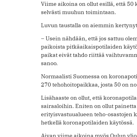
Viime aikoina on ollut esillä, että 50
selvästi muuhun toimintaan.
Luvun taustalla on aiemmin kertyny
– Usein nähdään, että jos sattuu ole
paikoista pitkäaikaispotilaiden käytös
paikat eivät tahdo riittää vaihtuva
sanoo.
Normaalisti Suomessa on koronapotila
270 tehohoitopaikkaa, josta 50 on no
Lisähaaste on ollut, että koronapotil
sairaaloihin. Eniten on ollut painet
erityisvastuualueen teho-osastojen k
hetkellä koronapotilaiden käytössä.
Aivan viime aikoina myös Oulun ylio