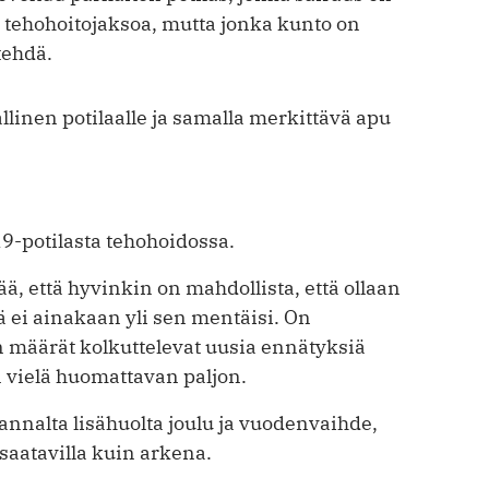
 tehohoitojaksoa, mutta jonka kunto on
 tehdä.
linen potilaalle ja samalla merkittävä apu
9-potilasta tehohoidossa.
ä, että hyvinkin on mahdollista, että ollaan
 ei ainakaan yli sen mentäisi. On
n määrät kolkuttelevat uusia ennätyksiä
n vielä huomattavan paljon.
nnalta lisähuolta joulu ja vuodenvaihde,
aatavilla kuin arkena.