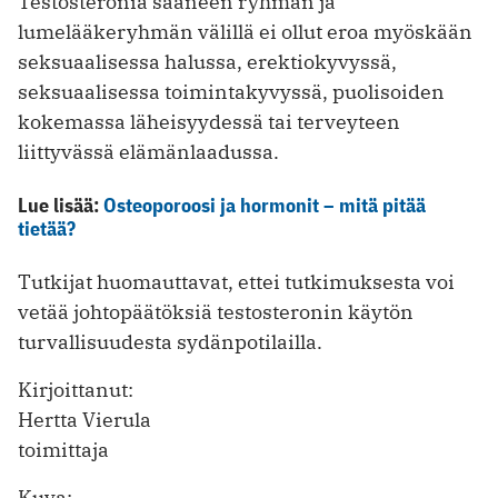
Testosteronia saaneen ryhmän ja
lumelääkeryhmän välillä ei ollut eroa myöskään
seksuaalisessa halussa, erektiokyvyssä,
seksuaalisessa toimintakyvyssä, puolisoiden
kokemassa läheisyydessä tai terveyteen
liittyvässä elämänlaadussa.
Lue lisää:
Osteoporoosi ja hormonit – mitä pitää
tietää?
Tutkijat huomauttavat, ettei tutkimuksesta voi
vetää johtopäätöksiä testosteronin käytön
turvallisuudesta sydänpotilailla.
Kirjoittanut:
Hertta Vierula
toimittaja
Kuva: