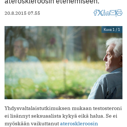
ateroskleroosin etenemiseen.
20.8.2015 07.55
Kuva 1 / 1
Yhdysvaltalaistutkimuksen mukaan testosteroni
ei lisännyt seksuaalista kykyä eikä halua. Se ei
myöskään vaikuttanut
ateroskleroosin