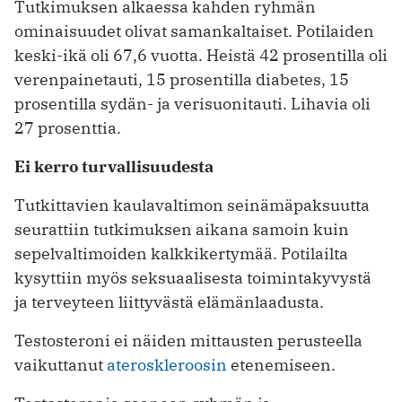
Tutkimuksen alkaessa kahden ryhmän
ominaisuudet olivat samankaltaiset. Potilaiden
keski-ikä oli 67,6 vuotta. Heistä 42 prosentilla oli
verenpainetauti, 15 prosentilla diabetes, 15
prosentilla sydän- ja verisuonitauti. Lihavia oli
27 prosenttia.
Ei kerro turvallisuudesta
Tutkittavien kaulavaltimon seinämäpaksuutta
seurattiin tutkimuksen aikana samoin kuin
sepelvaltimoiden kalkkikertymää. Potilailta
kysyttiin myös seksuaalisesta toimintakyvystä
ja terveyteen liittyvästä elämänlaadusta.
Testosteroni ei näiden mittausten perusteella
vaikuttanut
ateroskleroosin
etenemiseen.