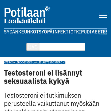
SYDÄN
KEUHKOT
SYÖPÄ
INFEKTIOT
KIPU
DIABETES
A
HAE
ATEROSKLEROOSI
SEKSUAALISUUS
TESTOSTERONI
Testosteroni ei lisännyt
seksuaalista kykyä
Testosteroni ei tutkimuksen
perusteella vaikuttanut myöskään