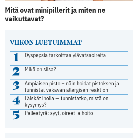
Mitä ovat minipillerit ja miten ne
vaikuttavat?
VIIKON LUETUIMMAT
1
Dyspepsia tarkoittaa ylävatsaoireita
2
Mikä on silsa?
3
Ampiaisen pisto – näin hoidat pistoksen ja
tunnistat vakavan allergisen reaktion
4
Läiskät iholla — tunnistatko, mistä on
kysymys?
5
Palleatyrä: syyt, oireet ja hoito