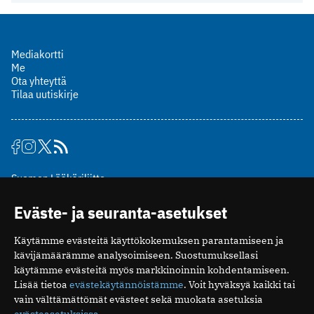
Mediakortti
Me
Ota yhteyttä
Tilaa uutiskirje
Suomen Lääkäriliitto
Mäkelänkatu 2, PL 49
Eväste- ja seuranta-asetukset
00510 Helsinki
puh. (09) 393 091
Käytämme evästeitä käyttökokemuksen parantamiseen ja
toimitus@potilaanlaakarilehti.fi
kävijämäärämme analysoimiseen. Suostumuksellasi
käytämme evästeitä myös markkinoinnin kohdentamiseen.
ISSN 2323-9476
Lisää tietoa
evästekäytännöistämme
. Voit hyväksyä kaikki tai
vain välttämättömät evästeet sekä muokata asetuksia