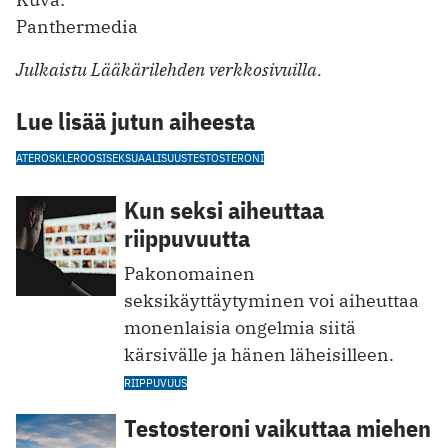
Panthermedia
Julkaistu Lääkärilehden verkkosivuilla.
Lue lisää jutun aiheesta
ATEROSKLEROOSI
SEKSUAALISUUS
TESTOSTERONI
Kun seksi aiheuttaa
riippuvuutta
Pakonomainen
seksikäyttäytyminen voi aiheuttaa
monenlaisia ongelmia siitä
kärsivälle ja hänen läheisilleen.
RIIPPUVUUS
Testosteroni vaikuttaa miehen