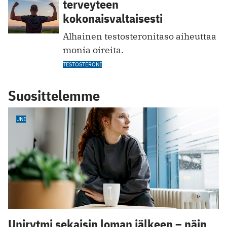
terveyteen
kokonaisvaltaisesti
Alhainen testosteronitaso aiheutt aa
monia oireita.
TESTOSTERONI
Suosittelemme
UNI
Unirytmi sekaisin loman jälkeen – näin