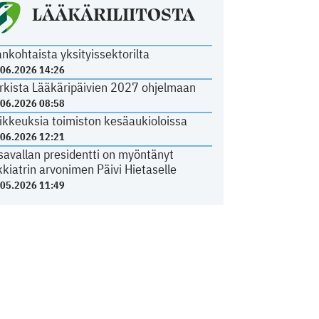
LÄÄKÄRILIITOSTA
ankohtaista yksityissektorilta
.06.2026 14:26
rkista Lääkäripäivien 2027 ohjelmaan
.06.2026 08:58
ikkeuksia toimiston kesäaukioloissa
.06.2026 12:21
savallan presidentti on myöntänyt
kkiatrin arvonimen Päivi Hietaselle
.05.2026 11:49