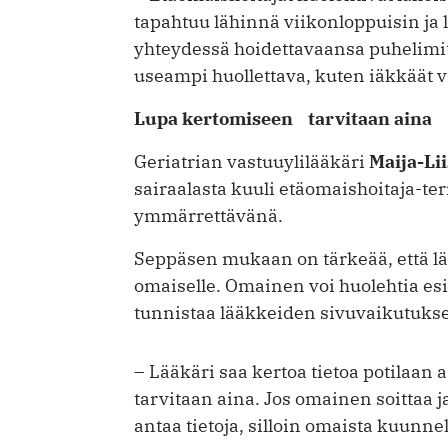
tapahtuu lähinnä viikonloppuisin ja l
yhteydessä hoidettavaansa puhelimit
useampi huollettava, kuten iäkkäät
Lupa kertomiseen tarvitaan aina
Geriatrian vastuuylilääkäri
Maija-Li
sairaalasta kuuli etäomaishoitaja-ter
ymmärrettävänä.
Seppäsen mukaan on tärkeää, että lääk
omaiselle. Omainen voi huolehtia esi
tunnistaa lääkkeiden sivuvaikutukse
– Lääkäri saa kertoa tietoa potilaan a
tarvitaan aina. Jos omainen soittaa j
antaa tietoja, silloin omaista kuunne