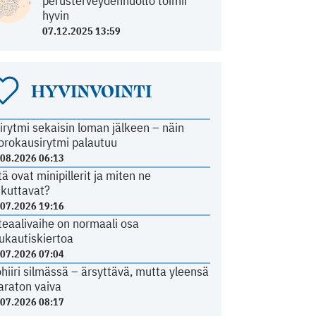
perusterveydenhuolto toimii
hyvin
07.12.2025 13:59
HYVINVOINTI
irytmi sekaisin loman jälkeen – näin
orokausirytmi palautuu
.08.2026 06:13
tä ovat minipillerit ja miten ne
ikuttavat?
.07.2026 19:16
teaalivaihe on normaali osa
ukautiskiertoa
.07.2026 07:04
ohiiri silmässä – ärsyttävä, mutta yleensä
araton vaiva
.07.2026 08:17