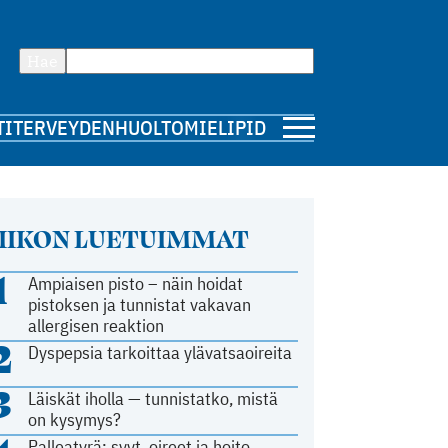
Hae
TI
TERVEYDENHUOLTO
MIELIPIDE
IIKON LUETUIMMAT
1
Ampiaisen pisto – näin hoidat
pistoksen ja tunnistat vakavan
allergisen reaktion
2
Dyspepsia tarkoittaa ylävatsaoireita
3
Läiskät iholla — tunnistatko, mistä
on kysymys?
Palleatyrä: syyt, oireet ja hoito