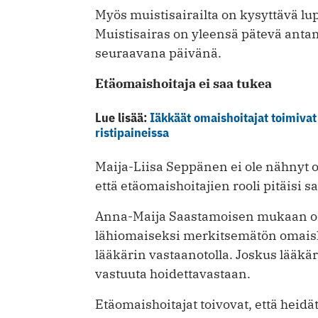
Myös muistisairailta on kysyttävä l
Muistisairas on yleensä pätevä anta
seuraavana päivänä.
Etäomaishoitaja ei saa tukea
Lue lisää:
Iäkkäät omaishoitajat toimiva
ristipaineissa
Maija-Liisa Seppänen ei ole nähnyt 
että etäomaishoitajien rooli pitäisi sa
Anna-Maija Saastamoisen mukaan ong
lähiomaiseksi merkitsemätön omaisho
lääkärin vastaanotolla. Joskus lääk
vastuuta hoidettavastaan.
Etäomaishoitajat toivovat, että heidä