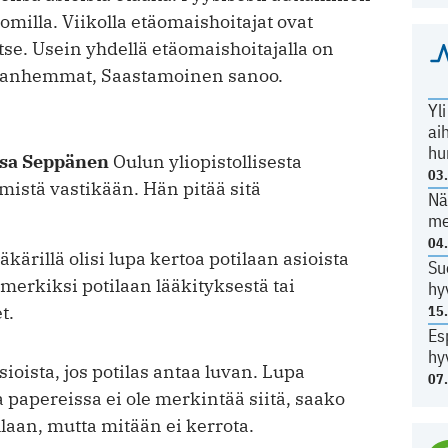
omilla. Viikolla etäomaishoitajat ovat
se. Usein yhdellä etäomaishoitajalla on
 vanhemmat, Saastamoinen sanoo.
Yl
ai
hu
isa Seppänen
Oulun yliopistollisesta
03
mistä vastikään. Hän pitää sitä
Nä
me
04
ärillä olisi lupa kertoa potilaan asioista
Su
merkiksi potilaan lääkityksestä tai
hy
t.
15
Es
hy
sioista, jos potilas antaa luvan. Lupa
07
a papereissa ei ole merkintää siitä, saako
llaan, mutta mitään ei kerrota.