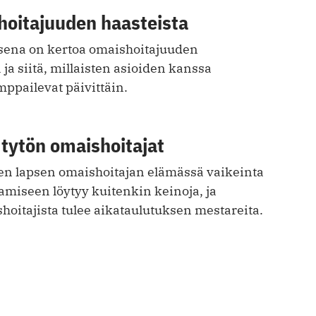
hoitajuuden haasteista
sena on kertoa omaishoitajuuden
a siitä, millaisten asioiden kanssa
ppailevat päivittäin.
 tytön omaishoitajat
n lapsen omaishoitajan elämässä vaikeinta
amiseen löytyy kuitenkin keinoja, ja
oitajista tulee aikataulutuksen mestareita.