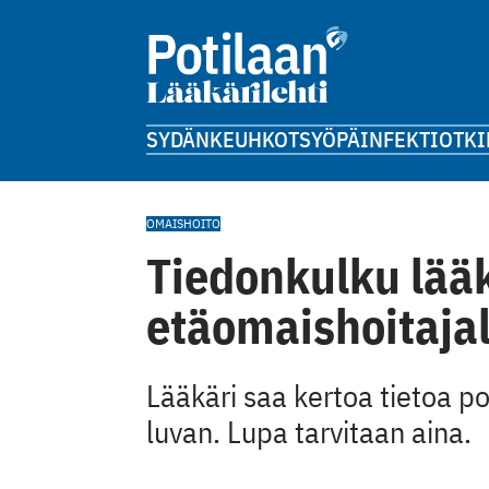
SYDÄN
KEUHKOT
SYÖPÄ
INFEKTIOT
KI
OMAISHOITO
Tiedonkulku lääk
etäomaishoitajal
Lääkäri saa kertoa tietoa pot
luvan. Lupa tarvitaan aina.