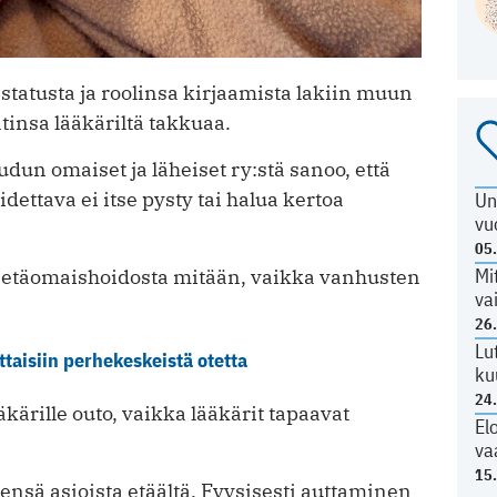
 statusta ja roolinsa kirjaamista lakiin muun
tinsa lääkäriltä takkuaa.
dun omaiset ja läheiset ry:stä sanoo, että
idettava ei itse pysty tai halua kertoa
Un
vu
05
Mi
 etäomaishoidosta mitään, vaikka vanhusten
va
26
Lu
taisiin perhekeskeistä otetta
ku
24
kärille outo, vaikka lääkärit tapaavat
El
va
15
ensä asioista etäältä. Fyysisesti auttaminen