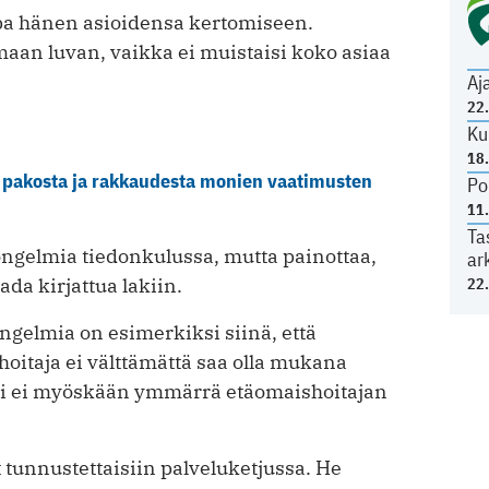
upa hänen asioidensa kertomiseen.
maan luvan, vaikka ei muistaisi koko asiaa
Aj
22
Ku
18
t pakosta ja rakkaudesta monien vaatimusten
Po
11
Ta
ongelmia tiedonkulussa, mutta painottaa,
ar
ada kirjattua lakiin.
22
elmia on esimerkiksi siinä, että
itaja ei välttämättä saa olla mukana
äri ei myöskään ymmärrä etäomaishoitajan
t tunnustettaisiin palveluketjussa. He