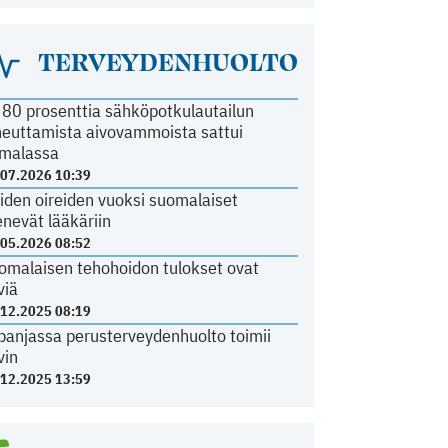
TERVEYDENHUOLTO
i 80 prosenttia sähköpotkulautailun
heuttamista aivovammoista sattui
malassa
.07.2026 10:39
iden oireiden vuoksi suomalaiset
nevät lääkäriin
.05.2026 08:52
omalaisen tehohoidon tulokset ovat
viä
.12.2025 08:19
panjassa perusterveydenhuolto toimii
vin
.12.2025 13:59