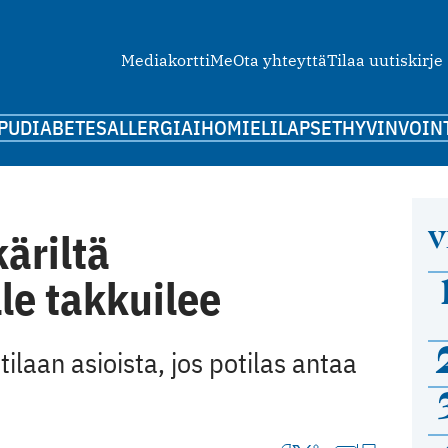
Mediakortti
Me
Ota yhteyttä
Tilaa uutiskirje
PU
DIABETES
ALLERGIA
IHO
MIELI
LAPSET
HYVINVOIN
V
äriltä
le takkuilee
ilaan asioista, jos potilas antaa