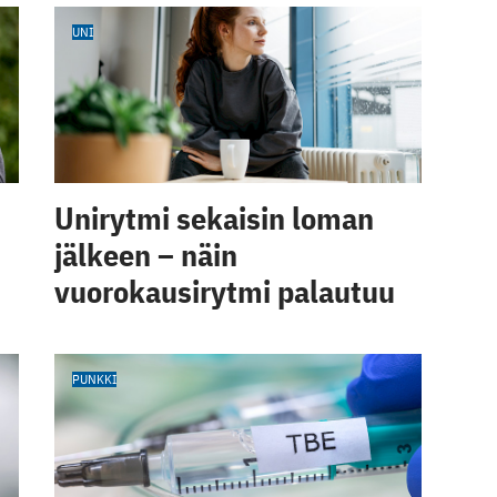
UNI
Unirytmi sekaisin loman
jälkeen – näin
vuorokausirytmi palautuu
PUNKKI