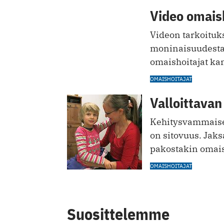
Video omais
Videon tarkoituk
moninaisuudesta j
omaishoitajat kam
OMAISHOITAJAT
Valloittavan
Kehitysvammaise
on sitovuus. Jaks
pakostakin omaish
OMAISHOITAJAT
Suosittelemme