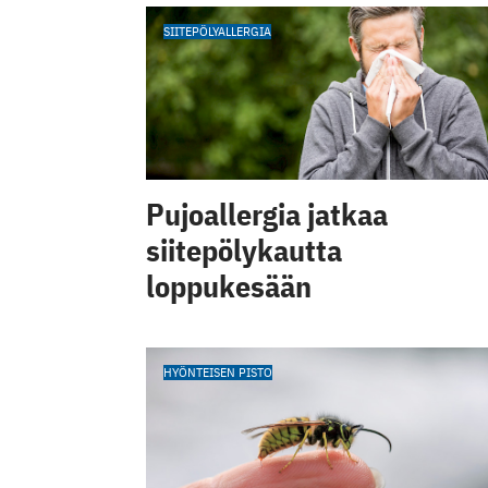
SIITEPÖLYALLERGIA
Pujoallergia jatkaa
siitepölykautta
loppukesään
HYÖNTEISEN PISTO