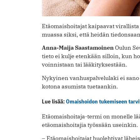
Etäomaishoitajat kaipaavat virallista
muassa siksi, että heidän tiedonsaan
Anna-Maija Saastamoinen
Oulun Seu
tieto ei kulje etenkään silloin, kun ho
voinnistaan tai lääkityksestään.
Nykyinen vanhuspalvelulaki ei sano
kotona asumista tuetaankin.
Lue lisää:
Omaishoidon tukemiseen tarvit
Etäomaishoitaja-termi on monelle lää
etäomaishoitajia työssään useinkin.
– Etäomaishoitajat huolehtivat läheis