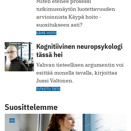
Miten etenee prosessi
tutkimusnäytön luotettavuuden
arvioinnista Käypä hoito -
suositukseen asti?
KÄYPÄ HOITO
Kognitiivinen neuropsykologi
tässä hei
Vahvan tieteellisen argumentin voi
esittää monella tavalla, kirjoittaa
Jussi Valtonen.
TUTKITTU TIETO
Suosittelemme
UNI