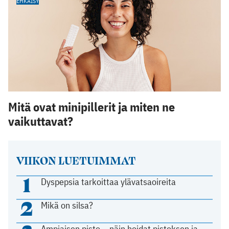
EHKÄISY
Mitä ovat minipillerit ja miten ne
vaikuttavat?
VIIKON LUETUIMMAT
1
Dyspepsia tarkoittaa ylävatsaoireita
2
Mikä on silsa?
Ampiaisen pisto – näin hoidat pistoksen ja