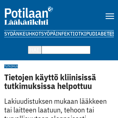
SYDÄN
KEUHKOT
SYÖPÄ
INFEKTIOT
KIPU
DIABETES
A
HAE
TUTKIMUS
Tietojen käyttö kliinisissä
tutkimuksissa helpottuu
Lakiuudistuksen mukaan lääkkeen
tai laitteen laatuun, tehoon tai