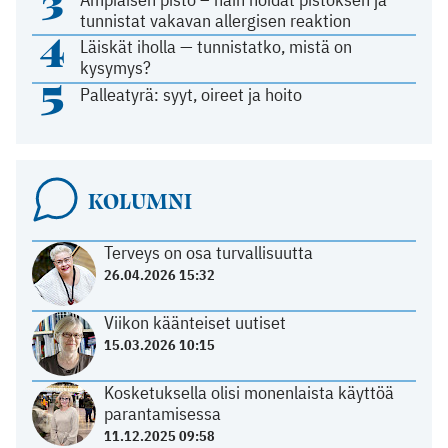
3
tunnistat vakavan allergisen reaktion
4
Läiskät iholla — tunnistatko, mistä on
kysymys?
5
Palleatyrä: syyt, oireet ja hoito
KOLUMNI
Terveys on osa turvallisuutta
26.04.2026 15:32
Viikon käänteiset uutiset
15.03.2026 10:15
Kosketuksella olisi monenlaista käyttöä
parantamisessa
11.12.2025 09:58