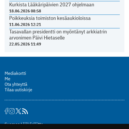
Kurkista Lääkäripäivien 2027 ohjelmaan
18.06.2026 08:58
Poikkeuksia toimiston kesäaukioloissa
11.06.2026 12:21
Tasavallan presidentti on myöntänyt arkkiatrin
arvonimen Päivi Hietaselle
22.05.2026 11:49
Mediakortti
Me
Ota yhteyttä
Tilaa uutiskirje
Suomen Lääkäriliitto