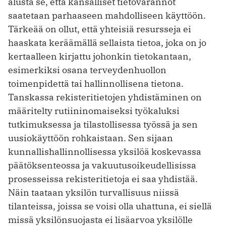
alusta se, että kansalliset tietovarannot
saatetaan parhaaseen mahdolliseen käyttöön.
Tärkeää on ollut, että yhteisiä resursseja ei
haaskata keräämällä sellaista tietoa, joka on jo
kertaalleen kirjattu johonkin tietokantaan,
esimerkiksi osana terveydenhuollon
toimenpidettä tai hallinnollisena tietona.
Tanskassa rekisteri­tietojen yhdistäminen on
määritelty rutiininomaiseksi työkaluksi
tutkimuksessa ja tilas­tolli­sessa työssä ja sen
uusiokäyttöön rohkaistaan. Sen sijaan
kunnallishallinnollisessa yksilöä koskevassa
päätöksenteossa ja vakuutus­oikeudellisissa
prosesseissa rekisteritietoja ei saa yhdistää.
Näin taataan yksilön turvallisuus niissä
tilanteissa, joissa se voisi olla uhattuna, ei siellä
missä yksilönsuojasta ei lisäarvoa yksilölle