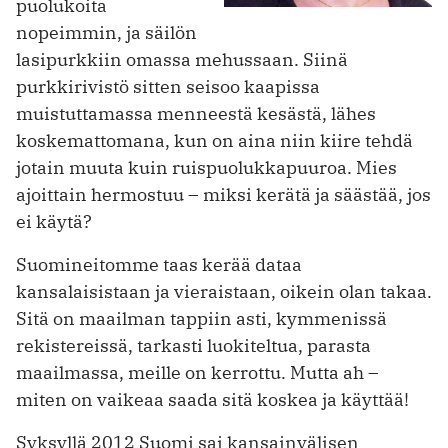
puolukoita
nopeimmin, ja säilön
lasipurkkiin omassa mehussaan. Siinä
purkkirivistö sitten seisoo kaapissa
muistuttamassa menneestä kesästä, lähes
koskemattomana, kun on aina niin kiire tehdä
jotain muuta kuin ruispuolukkapuuroa. Mies
ajoittain hermostuu – miksi kerätä ja säästää, jos
ei käytä?
Suomineitomme taas kerää dataa
kansalaisistaan ja vieraistaan, oikein olan takaa.
Sitä on maailman tappiin asti, kymmenissä
rekistereissä, tarkasti luokiteltua, parasta
maailmassa, meille on kerrottu. Mutta ah –
miten on vaikeaa saada sitä koskea ja käyttää!
Syksyllä 2012 Suomi sai kansainvälisen