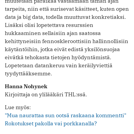
muutetaan paraikaa vastaamaan tämän ajan
tarpeita, niin että surisevat käsitteet, kuten open
data ja big data, todella muuttuvat konkretiaksi.
Lisäksi olisi lopetettava resurssien
hukkaaminen sellaisiin ajan saatossa
kehittyneisiin fennoskleroottisiin hallinnollisiin
käytäntöihin, jotka eivät edistä yksilönsuojaa
eivätkä tehokasta tietojen hyödyntämistä.
Lopetetaan datankeruu vain keräilyviettiä
tyydyttääksemme.
Hanna Nohynek
Kirjoittaja on ylilääkäri THL:ssä.
Lue myös:
"Mua naurattaa sun ootsä raskaana kommentti"
Rokotukset pakolla vai porkkanalla?