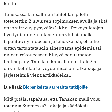
koidu.
Tanskassa kansallinen tahtotilan pilotti
toteutettiin 2-sivuisen sopimuksen avulla ja siitä
on jo siirrytty pysyvään lakiin. Terveystietojen
hyödyntäminen rekistereitä yhdistämällä
tapahtuu nyt nopeasti ja tehokkaasti, oli aihe
sitten tartuntataudin aiheuttama epidemia tai
uuteen rokotteeseen liittyvä odottamaton
haittaepäily. Tanskan kansallinen strategia
onkin kehittää terveydenhuollon ratkaisuja ja
järjestelmiä vientiartikkeleiksi.
Lue lisää:
Biopankeista aarreaitta tutkijoille
Mitä pitäisi tapahtua, että Tanskan malli voisi
toteutua Suomessa? Lakeja ja säädöksiä