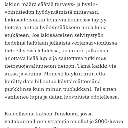
lakien määrä säätää terveys- ja hyvin­
vointitiedon hyödyntämistä mittavasti.
Lakisääteisiäkin tehtäviä hoitaessa täytyy
tietovarantoja hyödyntääkseen anoa lupia
etukäteen. Jos lakisääteisen selvitystyön
hedelmä halutaan julkaista vertaisarvioi­dussa
tieteellisessä lehdessä, on ennen julkaisua
anottava lisää lupia ja saatet­tava tutkimus
tietosuojavaltuutetun tietoon. Tämä kaikki vie
aikaa ja voimia. Monesti käykin niin, että
kerätty data hilloutuu käyttämättömänä
purkkiinsa kuin minun puolukkani. Tai sitten
vanhenee lupia ja datan luovutusta odotellessa.
Kateellisena katson Tanskaan, jossa
valtakunnallinen strategia on ollut jo 2000-luvun