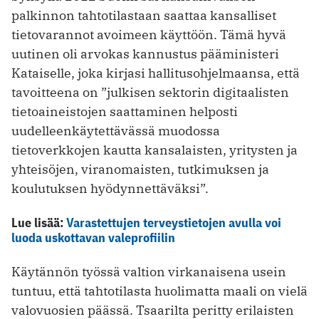
palkinnon tahtotilastaan saattaa kansalliset
tietovarannot avoimeen käyttöön. Tämä hyvä
uutinen oli arvokas kannustus pääministeri
Kataiselle, joka kirjasi hallitusohjelmaansa, että
tavoitteena on ”julkisen sektorin digitaalisten
tietoaineistojen saattaminen helposti
uudelleenkäytettävässä muodossa
tietoverkkojen kautta kansalaisten, yritysten ja
yhteisöjen, viranomaisten, tutkimuksen ja
koulutuksen hyödynnettäväksi”.
Lue lisää:
Varastettujen terveystietojen avulla voi
luoda uskottavan valeprofiilin
Käytännön työssä valtion virkanaisena usein
tuntuu, että tahtotilasta huolimatta maali on vielä
valovuosien päässä. Tsaarilta peritty erilaisten