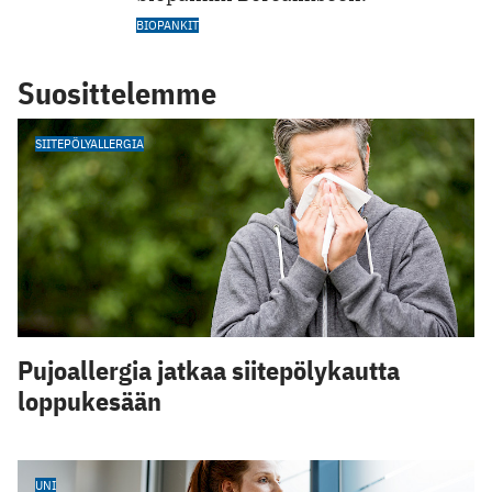
BIOPANKIT
Suosittelemme
SIITEPÖLYALLERGIA
Pujoallergia jatkaa siitepölykautta
loppukesään
UNI