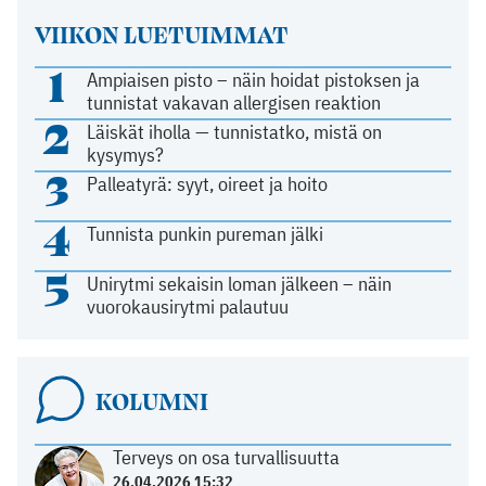
VIIKON LUETUIMMAT
1
Ampiaisen pisto – näin hoidat pistoksen ja
tunnistat vakavan allergisen reaktion
2
Läiskät iholla — tunnistatko, mistä on
kysymys?
3
Palleatyrä: syyt, oireet ja hoito
4
Tunnista punkin pureman jälki
5
Unirytmi sekaisin loman jälkeen – näin
vuorokausirytmi palautuu
KOLUMNI
Terveys on osa turvallisuutta
26.04.2026 15:32