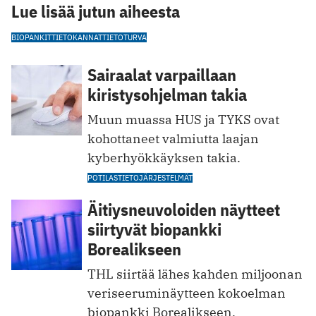
Lue lisää jutun aiheesta
BIOPANKIT
TIETOKANNAT
TIETOTURVA
Sairaalat varpaillaan
kiristysohjelman takia
Muun muassa HUS ja TYKS ovat
kohottaneet valmiutta laajan
kyberhyökkäyksen takia.
POTILASTIETOJÄRJESTELMÄT
Äitiysneuvoloiden näytteet
siirtyvät biopankki
Borealikseen
THL siirtää lähes kahden miljoonan
veriseeruminäytteen kokoelman
biopankki Borealikseen.