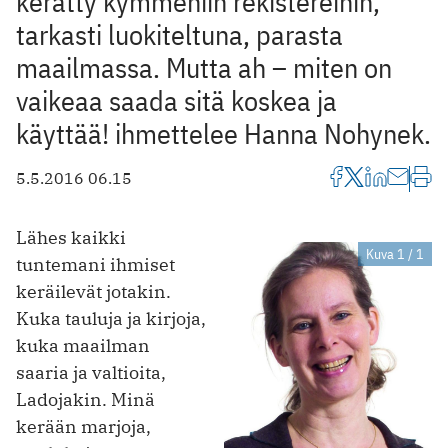
kerätty kymmeniin rekistereihin,
tarkasti luokiteltuna, parasta
maailmassa. Mutta ah – miten on
vaikeaa saada sitä koskea ja
käyttää! ihmettelee Hanna Nohynek.
5.5.2016 06.15
Lähes kaikki
Kuva 1 / 1
tuntemani ihmiset
keräilevät jotakin.
Kuka tauluja ja kirjoja,
kuka maailman
saaria ja valtioita,
Ladojakin. Minä
kerään marjoja,