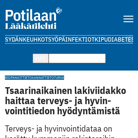
SYDÄN
KEUHKOT
SYÖPÄ
INFEKTIOT
KIPU
DIABETES
A
HAE
BIOPANKIT
TIETOKANNAT
TIETOTURVA
Tsaarinaikainen lakiviidakko
haittaa terveys- ja hyvin­
vointitiedon hyödyntämistä
Terveys- ja hyvinvointidataa on