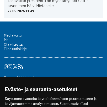
Tasavallan presidentti on myöntänyt arkkiatrin
arvonimen Päivi Hietaselle
22.05.2026 11:49
Mediakortti
Me
Ota yhteyttä
Tilaa uutiskirje
Suomen Lääkäriliitto
Mäkelänkatu 2, PL 49
Eväste- ja seuranta-asetukset
00510 Helsinki
puh. (09) 393 091
Käytämme evästeitä käyttökokemuksen parantamiseen ja
toimitus@potilaanlaakarilehti.fi
kävijämäärämme analysoimiseen. Suostumuksellasi