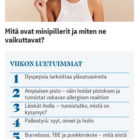
Mitä ovat minipillerit ja miten ne
vaikuttavat?
VIIKON LUETUIMMAT
1
Dyspepsia tarkoittaa ylävatsaoireita
2
Ampiaisen pisto – näin hoidat pistoksen ja
tunnistat vakavan allergisen reaktion
3
Läiskät iholla — tunnistatko, mistä on
kysymys?
4
Palleatyrä: syyt, oireet ja hoito
5
Borrelioosi, TBE ja punkkirokote – mitä niistä