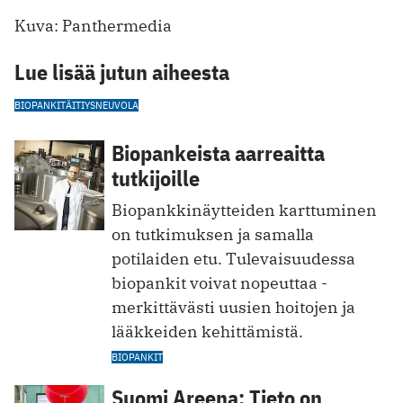
Kuva: Panthermedia
Lue lisää jutun aiheesta
BIOPANKIT
ÄITIYSNEUVOLA
Biopankeista aarreaitta
tutkijoille
Biopankkinäytteiden karttuminen
on ­tutkimuksen ja samalla
potilaiden etu. ­Tulevaisuudessa
biopankit voivat nopeuttaa ­
merkittävästi uusien hoitojen ja
lääkkeiden kehittämistä.
BIOPANKIT
Suomi Areena: Tieto on