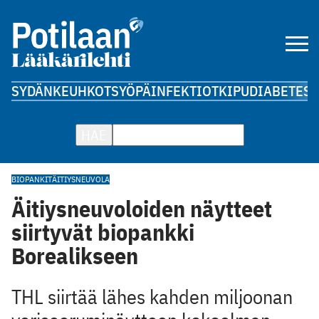
SYDÄN
KEUHKOT
SYÖPÄ
INFEKTIOT
KIPU
DIABETES
A
HAE
BIOPANKIT
ÄITIYSNEUVOLA
Äitiysneuvoloiden näytteet
siirtyvät biopankki
Borealikseen
THL siirtää lähes kahden miljoonan