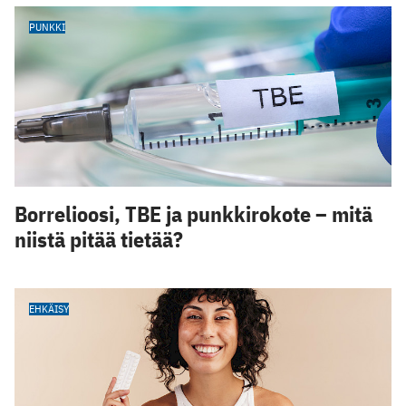
PUNKKI
Borrelioosi, TBE ja punkkirokote – mitä
niistä pitää tietää?
EHKÄISY