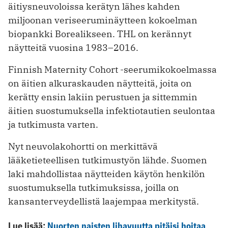
äitiysneuvoloissa kerätyn lähes kahden
miljoonan veriseeruminäytteen kokoelman
biopankki Borealikseen. THL on kerännyt
näytteitä vuosina 1983–2016.
Finnish Maternity Cohort -seerumikokoelmassa
on äitien alkuraskauden näytteitä, joita on
kerätty ensin lakiin perustuen ja sittemmin
äitien suostumuksella infektiotautien seulontaa
ja tutkimusta varten.
Nyt neuvolakohortti on merkittävä
lääketieteellisen tutkimustyön lähde. Suomen
laki mahdollistaa näytteiden käytön henkilön
suostumuksella tutkimuksissa, joilla on
kansanterveydellistä laajempaa merkitystä.
Lue lisää:
Nuorten naisten lihavuutta pitäisi hoitaa