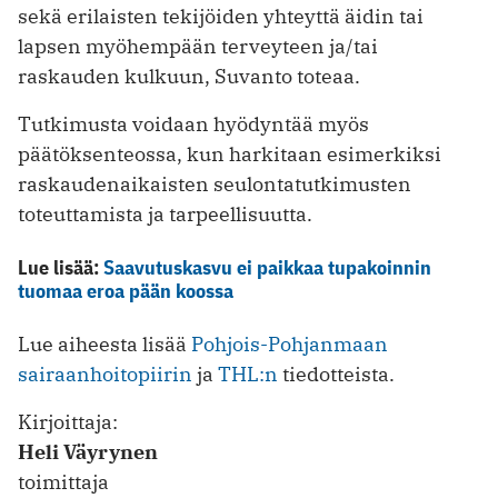
sekä erilaisten tekijöiden yhteyttä äidin tai
lapsen myöhempään terveyteen ja/tai
raskauden kulkuun, Suvanto toteaa.
Tutkimusta voidaan hyödyntää myös
päätöksenteossa, kun harkitaan esimerkiksi
raskaudenaikaisten seulontatutkimusten
toteuttamista ja tarpeellisuutta.
Lue lisää:
Saavutuskasvu ei paikkaa tupakoinnin
tuomaa eroa pään koossa
Lue aiheesta lisää
Pohjois-Pohjanmaan
sairaanhoitopiirin
ja
THL:n
tiedotteista.
Kirjoittaja:
Heli Väyrynen
toimittaja