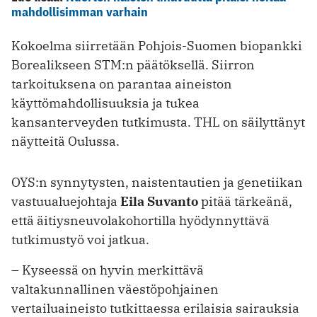
mahdollisimman varhain
Kokoelma siirretään Pohjois-Suomen biopankki
Borealikseen STM:n päätöksellä. Siirron
tarkoituksena on parantaa aineiston
käyttömahdollisuuksia ja tukea
kansanterveyden tutkimusta. THL on säilyttänyt
näytteitä Oulussa.
OYS:n synnytysten, naistentautien ja genetiikan
vastuualuejohtaja
Eila Suvanto
pitää tärkeänä,
että äitiysneuvolakohortilla hyödynnyttävä
tutkimustyö voi jatkua.
– Kyseessä on hyvin merkittävä
valtakunnallinen väestöpohjainen
vertailuaineisto tutkittaessa erilaisia sairauksia