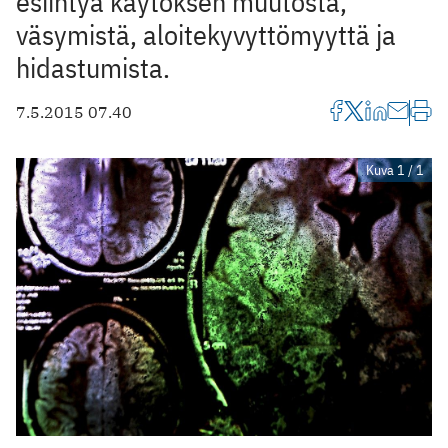
esiintyä käytöksen muutosta,
väsymistä, aloitekyvyttömyyttä ja
hidastumista.
7.5.2015 07.40
Kuva 1 / 1