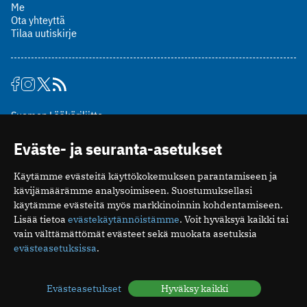
Me
Ota yhteyttä
Tilaa uutiskirje
Suomen Lääkäriliitto
Mäkelänkatu 2, PL 49
Eväste- ja seuranta-asetukset
00510 Helsinki
puh. (09) 393 091
Käytämme evästeitä käyttökokemuksen parantamiseen ja
toimitus@potilaanlaakarilehti.fi
kävijämäärämme analysoimiseen. Suostumuksellasi
käytämme evästeitä myös markkinoinnin kohdentamiseen.
ISSN 2323-9476
Lisää tietoa
evästekäytännöistämme
. Voit hyväksyä kaikki tai
vain välttämättömät evästeet sekä muokata asetuksia
evästeasetuksissa
.
Evästeasetukset
Hyväksy kaikki