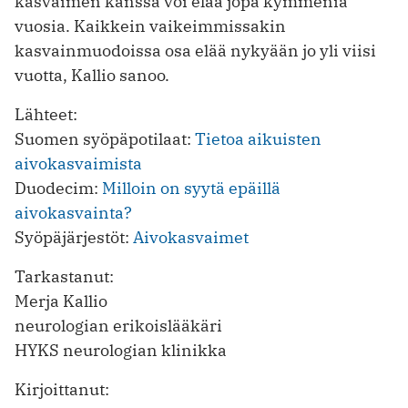
kasvaimen kanssa voi elää jopa kymmeniä
vuosia. Kaikkein vaikeimmissakin
kasvainmuodoissa osa elää nykyään jo yli viisi
vuotta, Kallio sanoo.
Lähteet:
Suomen syöpäpotilaat:
Tietoa aikuisten
aivokasvaimista
Duodecim:
Milloin on syytä epäillä
aivokasvainta?
Syöpäjärjestöt:
Aivokasvaimet
Tarkastanut:
Merja Kallio
neurologian erikoislääkäri
HYKS neurologian klinikka
Kirjoittanut: