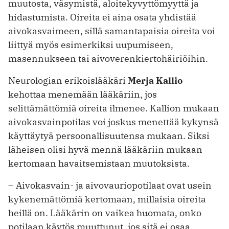
muutosta, väsymistä, aloitekyvyttömyyttä ja
hidastumista. Oireita ei aina osata yhdistää
aivokasvaimeen, sillä samantapaisia oireita voi
liittyä myös esimerkiksi uupumiseen,
masennukseen tai aivoverenkiertohäiriöihin.
Neurologian erikoislääkäri
Merja Kallio
kehottaa menemään lääkäriin, jos
selittämättömiä oireita ilmenee. Kallion mukaan
aivokasvainpotilas voi joskus menettää kykynsä
käyttäytyä persoonallisuutensa mukaan. Siksi
läheisen olisi hyvä mennä lääkäriin mukaan
kertomaan havaitsemistaan muutoksista.
– Aivokasvain- ja aivovauriopotilaat ovat usein
kykenemättömiä kertomaan, millaisia oireita
heillä on. Lääkärin on vaikea huomata, onko
potilaan käytös muuttunut, jos sitä ei osaa