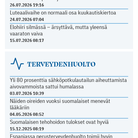
26.07.2026 19:16
Luteaalivaihe on normaali osa kuukautiskiertoa
24.07.2026 07:04
Elohiiri silmässä – ärsyttävä, mutta yleensä
vaaraton vaiva
15.07.2026 08:17
TERVEYDENHUOLTO
Yli 80 prosenttia sähköpotkulautailun aiheuttamista
aivovammoista sattui humalassa
03.07.2026 10:39
Näiden oireiden vuoksi suomalaiset menevät
lääkäriin
04.05.2026 08:52
Suomalaisen tehohoidon tulokset ovat hyviä
15.12.2025 08:19
Espanjassa perusterveydenhuolto toimii hyvin