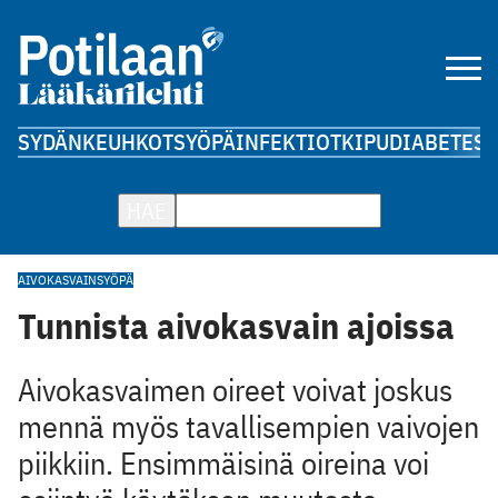
SYDÄN
KEUHKOT
SYÖPÄ
INFEKTIOT
KIPU
DIABETES
A
HAE
AIVOKASVAIN
SYÖPÄ
Tunnista aivokasvain ajoissa
Aivokasvaimen oireet voivat joskus
mennä myös tavallisempien vaivojen
piikkiin. Ensimmäisinä oireina voi