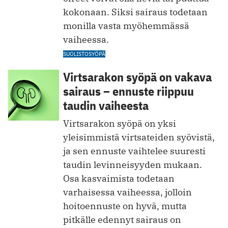
kokonaan. Siksi sairaus todetaan
monilla vasta myöhemmässä
vaiheessa.
SUOLISTOSYÖPÄ
Virtsarakon syöpä on vakava
sairaus – ennuste riippuu
taudin vaiheesta
Virtsarakon syöpä on yksi
yleisimmistä virtsateiden syövistä,
ja sen ennuste vaihtelee suuresti
taudin levinneisyyden mukaan.
Osa kasvaimista todetaan
varhaisessa vaiheessa, jolloin
hoitoennuste on hyvä, mutta
pitkälle edennyt sairaus on