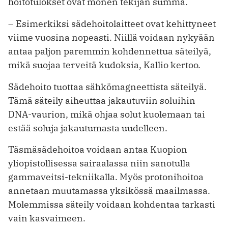
hoitotulokset ovat monen tekijän summa.
– Esimerkiksi sädehoitolaitteet ovat kehittyneet
viime vuosina nopeasti. Niillä voidaan nykyään
antaa paljon paremmin kohdennettua säteilyä,
mikä suojaa terveitä kudoksia, Kallio kertoo.
Sädehoito tuottaa sähkömagneettista säteilyä.
Tämä säteily aiheuttaa jakautuviin soluihin
DNA-vaurion, mikä ohjaa solut kuolemaan tai
estää soluja jakautumasta uudelleen.
Täsmäsädehoitoa voidaan antaa Kuopion
yliopistollisessa sairaalassa niin sanotulla
gammaveitsi-tekniikalla. Myös protonihoitoa
annetaan muutamassa yksikössä maailmassa.
Molemmissa säteily voidaan kohdentaa tarkasti
vain kasvaimeen.