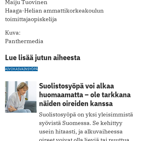
Maiju Tuovinen
Haaga-Helian ammattikorkeakoulun
toimittajaopiskelija
Kuva:
Panthermedia
Lue lisää jutun aiheesta
AIVOKASVAIN
SYÖPÄ
Suolistosyöpä voi alkaa
huomaamatta – ole tarkkana
näiden oireiden kanssa
Suolistosyöpä on yksi yleisimmistä
syövistä Suomessa. Se kehittyy
usein hitaasti, ja alkuvaiheessa
oireet voivat olla lieviä tai puuttua