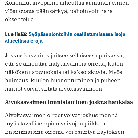
Kohonnut aivopaine aiheuttaa aamuisin ennen
ylösnousua päänsärkyä, pahoinvointia ja
oksentelua.
Lue lisää:
Syöpäseulontoihin osallistumisessa isoja
alueellisia eroja
Joskus kasvain sijaitsee sellaisessa paikassa,
että se aiheuttaa hälyttävämpiä oireita, kuten
näkökenttäpuutoksia tai kaksoiskuvia. Myös
huimaus, kuulon huonontuminen ja puheen
häiriöt voivat viitata aivokasvaimeen.
Aivokasvaimen tunnistaminen joskus hankalaa
Aivokasvaimen oireet voivat joskus mennä
myös tavallisempien vaivojen piikkiin.
Ensimmäisinä oireina voi esiintyä käytöksen