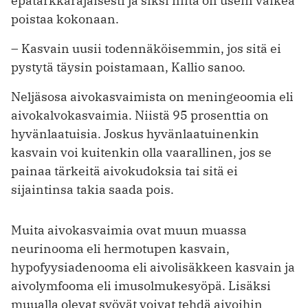
epätarkkarajaisesti ja siksi niitä on usein vaikea
poistaa kokonaan.
– Kasvain uusii todennäköisemmin, jos sitä ei
pystytä täysin poistamaan, Kallio sanoo.
Neljäsosa aivokasvaimista on meningeoomia eli
aivokalvokasvaimia. Niistä 95 prosenttia on
hyvänlaatuisia. Joskus hyvänlaatuinenkin
kasvain voi kuitenkin olla vaarallinen, jos se
painaa tärkeitä aivokudoksia tai sitä ei
sijaintinsa takia saada pois.
Muita aivokasvaimia ovat muun muassa
neurinooma eli hermotupen kasvain,
hypofyysiadenooma eli aivolisäkkeen kasvain ja
aivolymfooma eli imusolmukesyöpä. Lisäksi
muualla olevat syövät voivat tehdä aivoihin