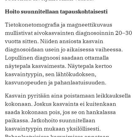
Hoito suunnitellaan tapauskohtaisesti
Tietokonetomografia ja magneettikuvaus
mullistivat aivokasvainten diagnosoinnin 20–30
vuotta sitten. Niiden ansiosta kasvain
diagnosoidaan usein jo aikaisessa vaiheessa.
Lopullinen diagnoosi saadaan ottamalla
näytepala kasvaimesta. Näytepala kertoo
kasvaintyypin, sen lähtökudoksen,
kasvunopeuden ja pahanlaatuisuuden.
Kasvain pyritään aina poistamaan leikkauksella
kokonaan. Joskus kasvainta ei kuitenkaan
saada kokonaan pois, jos se on hankalassa
paikassa. Jatkohoito suunnitellaan
kasvaintyypin mukaan yksilöllisesti.
Pahanlaatuisissa kasvaimissa annetaan