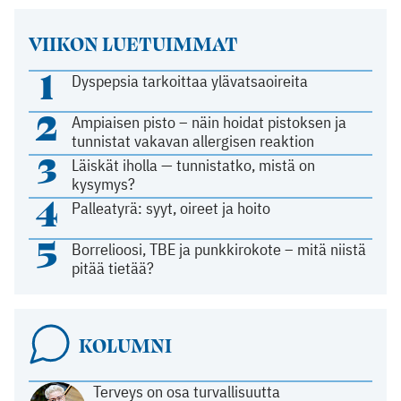
VIIKON LUETUIMMAT
1
Dyspepsia tarkoittaa ylävatsaoireita
2
Ampiaisen pisto – näin hoidat pistoksen ja
tunnistat vakavan allergisen reaktion
3
Läiskät iholla — tunnistatko, mistä on
kysymys?
4
Palleatyrä: syyt, oireet ja hoito
5
Borrelioosi, TBE ja punkkirokote – mitä niistä
pitää tietää?
KOLUMNI
Terveys on osa turvallisuutta