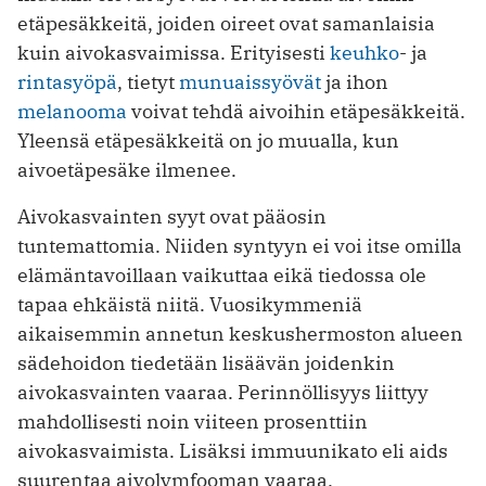
etäpesäkkeitä, joiden oireet ovat samanlaisia
kuin aivokasvaimissa. Erityisesti
keuhko
- ja
rintasyöpä
, tietyt
munuaissyövät
ja ihon
melanooma
voivat tehdä aivoihin etäpesäkkeitä.
Yleensä etäpesäkkeitä on jo muualla, kun
aivoetäpesäke ilmenee.
Aivokasvainten syyt ovat pääosin
tuntemattomia. Niiden syntyyn ei voi itse omilla
elämäntavoillaan vaikuttaa eikä tiedossa ole
tapaa ehkäistä niitä. Vuosikymmeniä
aikaisemmin annetun keskushermoston alueen
sädehoidon tiedetään lisäävän joidenkin
aivokasvainten vaaraa. Perinnöllisyys liittyy
mahdollisesti noin viiteen prosenttiin
aivokasvaimista. Lisäksi immuunikato eli aids
suurentaa aivolymfooman vaaraa.