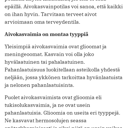
epäillä. Aivokasvainpotilas voi sanoa, että kaikki
on ihan hyvin. Tarvitaan terveet aivot
arvioimaan oma terveydentila.
Aivokasvaimia on montaa tyyppiä
Yleisimpiä aivokasvaimia ovat glioomat ja
meningeoomat. Kasvain voi olla joko
hyvälaatuinen tai pahalaatuinen.
Pahanlaatuisuus luokitellaan asteikolla yhdestä
neljään, jossa ykkönen tarkoittaa hyvänlaatuista
ja nelonen pahanlaatuisinta.
Puolet aivokasvaimista ovat glioomia eli
tukisolukasvaimia, ja ne ovat usein
pahanlaatuisia. Glioomia on useita eri tyyppejä.
Ne kasvavat hermosolujen seassa