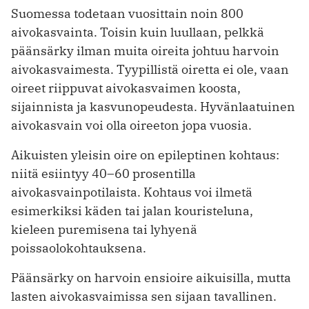
Suomessa todetaan vuosittain noin 800
aivokasvainta. Toisin kuin luullaan, pelkkä
päänsärky ilman muita oireita johtuu harvoin
aivokasvaimesta. Tyypillistä oiretta ei ole, vaan
oireet riippuvat aivokasvaimen koosta,
sijainnista ja kasvunopeudesta. Hyvänlaatuinen
aivokasvain voi olla oireeton jopa vuosia.
Aikuisten yleisin oire on epileptinen kohtaus:
niitä esiintyy 40–60 prosentilla
aivokasvainpotilaista. Kohtaus voi ilmetä
esimerkiksi käden tai jalan kouristeluna,
kieleen puremisena tai lyhyenä
poissaolokohtauksena.
Päänsärky on harvoin ensioire aikuisilla, mutta
lasten aivokasvaimissa sen sijaan tavallinen.