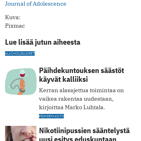
Journal of Adolescence
Kuva:
Pixmac
Lue lisää jutun aiheesta
ALKOHOLI
NUORET
Päihdekuntouksen säästöt
käyvät kalliiksi
Kerran alasajettua toimintaa on
vaikea rakentaa uudestaan,
kirjoittaa Marko Luhtala.
PÄIHDEHUOLTO
Nikotiinipussien sääntelystä
uusi esitys eduskuntaan