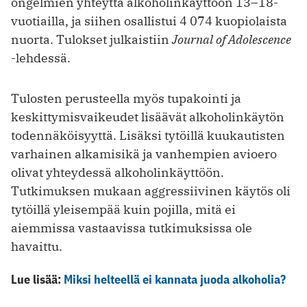
ongelmien yhteyttä alkoholinkäyttöön 13–18-
vuotiailla, ja siihen osallistui 4 074 kuopiolaista
nuorta. Tulokset julkaistiin
Journal of Adolescence
-lehdessä.
Tulosten perusteella myös tupakointi ja
keskittymisvaikeudet lisäävät alkoholinkäytön
todennäköisyyttä. Lisäksi tytöillä kuukautisten
varhainen alkamisikä ja vanhempien avioero
olivat yhteydessä alkoholinkäyttöön.
Tutkimuksen mukaan aggressiivinen käytös oli
tytöillä yleisempää kuin pojilla, mitä ei
aiemmissa vastaavissa tutkimuksissa ole
havaittu.
Lue lisää:
Miksi helteellä ei kannata juoda alkoholia?