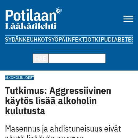
SYDÄN
KEUHKOT
SYÖPÄ
INFEKTIOT
KIPU
DIABETES
A
HAE
ALKOHOLI
NUORET
Tutkimus: Aggressiivinen
käytös lisää alkoholin
kulutusta
Masennus ja ahdistuneisuus eivät