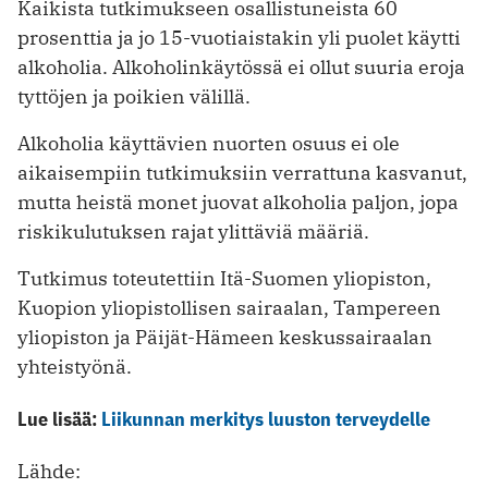
Kaikista tutkimukseen osallistuneista 60
prosenttia ja jo 15-vuotiaistakin yli puolet käytti
alkoholia. Alkoholinkäytössä ei ollut suuria eroja
tyttöjen ja poikien välillä.
Alkoholia käyttävien nuorten osuus ei ole
aikaisempiin tutkimuksiin verrattuna kasvanut,
mutta heistä monet juovat alkoholia paljon, jopa
riskikulutuksen rajat ylittäviä määriä.
Tutkimus toteutettiin Itä-Suomen yliopiston,
Kuopion yliopistollisen sairaalan, Tampereen
yliopiston ja Päijät-Hämeen keskussairaalan
yhteistyönä.
Lue lisää:
Liikunnan merkitys luuston terveydelle
Lähde: