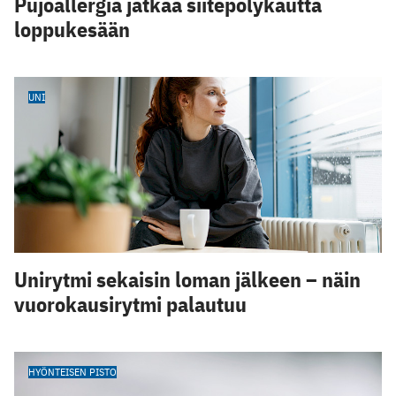
Pujoallergia jatkaa siitepölykautta
loppukesään
UNI
Unirytmi sekaisin loman jälkeen – näin
vuorokausirytmi palautuu
HYÖNTEISEN PISTO