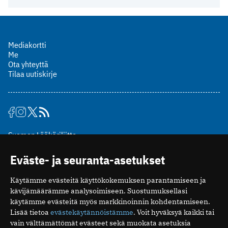
Mediakortti
Me
Ota yhteyttä
Tilaa uutiskirje
Suomen Lääkäriliitto
Mäkelänkatu 2, PL 49
Eväste- ja seuranta-asetukset
00510 Helsinki
puh. (09) 393 091
Käytämme evästeitä käyttökokemuksen parantamiseen ja
toimitus@potilaanlaakarilehti.fi
kävijämäärämme analysoimiseen. Suostumuksellasi
käytämme evästeitä myös markkinoinnin kohdentamiseen.
ISSN 2323-9476
Lisää tietoa
evästekäytännöistämme
. Voit hyväksyä kaikki tai
vain välttämättömät evästeet sekä muokata asetuksia