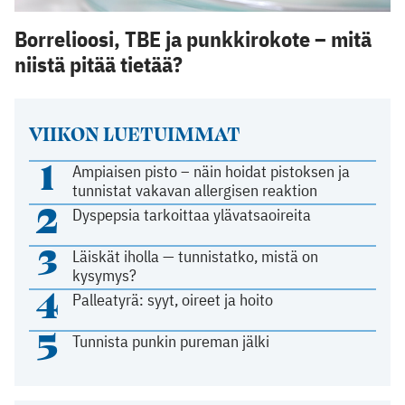
Borrelioosi, TBE ja punkkirokote – mitä
niistä pitää tietää?
VIIKON LUETUIMMAT
1
Ampiaisen pisto – näin hoidat pistoksen ja
tunnistat vakavan allergisen reaktion
2
Dyspepsia tarkoittaa ylävatsaoireita
3
Läiskät iholla — tunnistatko, mistä on
kysymys?
4
Palleatyrä: syyt, oireet ja hoito
5
Tunnista punkin pureman jälki