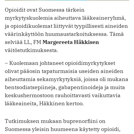
Opioidit ovat Suomessa tärkein
myrkytyskuolemia aiheuttava lääkeaineryhmä,
ja opioidikuolemat liittyvät tyypillisesti aineiden
väärinkäyttöön huumaustarkoituksessa. Tämä
selviää LL, FM
Margereeta Häkkisen
väitöstutkimuksesta.
– Kuolemaan johtaneet opioidimyrkytykset
olivat pääosin tapaturmaisia useiden aineiden
aiheuttamia sekamyrkytyksiä, joissa oli mukana
bentsodiatsepiineja, gabapentinoideja ja muita
keskushermostoon rauhoittavasti vaikuttavia
lääkeaineita, Häkkinen kertoo.
Tutkimuksen mukaan buprenorfiini on
Suomessa yleisin huumeena käytetty opioidi,