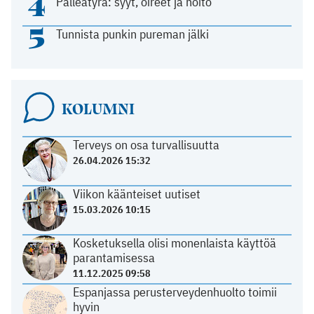
4
Palleatyrä: syyt, oireet ja hoito
5
Tunnista punkin pureman jälki
KOLUMNI
Terveys on osa turvallisuutta
26.04.2026 15:32
Viikon käänteiset uutiset
15.03.2026 10:15
Kosketuksella olisi monenlaista käyttöä
parantamisessa
11.12.2025 09:58
Espanjassa perusterveydenhuolto toimii
hyvin