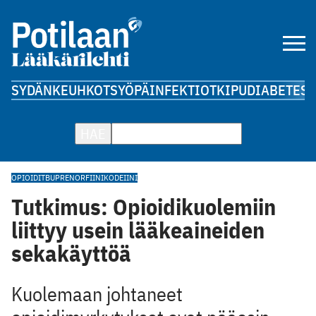
SYDÄN
KEUHKOT
SYÖPÄ
INFEKTIOT
KIPU
DIABETES
A
HAE
OPIOIDIT
BUPRENORFIINI
KODEIINI
Tutkimus: Opioidikuolemiin
liittyy usein lääkeaineiden
sekakäyttöä
Kuolemaan johtaneet