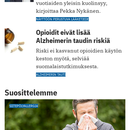
vuotiaiden yleisin kuolinsyy,
kirjoittaa Pekka Nykänen.
NÄYTTÖÖN PERUSTUVA LÄÄKETIEDE
Opioidit eivät lisää
Alzheimerin taudin riskiä
Riski ei kasvanut opioidien käytön
keston myötä, selviää
suomalaistutkimuksesta.
ALZHEIMERIN TAUTI
Suosittelemme
SIITEPÖLYALLERGIA