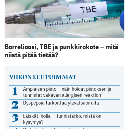
Borrelioosi, TBE ja punkkirokote – mitä
niistä pitää tietää?
VIIKON LUETUIMMAT
1
Ampiaisen pisto – näin hoidat pistoksen ja
tunnistat vakavan allergisen reaktion
2
Dyspepsia tarkoittaa ylävatsaoireita
3
Läiskät iholla — tunnistatko, mistä on
kysymys?