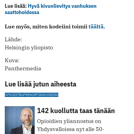
Lue lisää:
Hyvä kivunlievitys vanhuksen
saattohoidossa
Lue myös, miten kodeiini toimii
täältä.
Lähde:
Helsingin yliopisto
Kuva:
Panthermedia
Lue lisää jutun aiheesta
OPIOIDIT
BUPRENORFIINI
KODEIINI
142 kuollutta taas tänään
Opioidien yliannostus on
Yhdysvalloissa nyt alle 50-