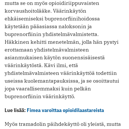
mutta se on myös opioidiriippuvaisten
korvaushoitolääke. Väärinkäytön
ehkäisemiseksi buprenorfiinihoidossa
käytetään pääasiassa naloksonin ja
buprenorfiinin yhdistelmävalmistetta.
Häkkinen kehitti menetelmän, jolla hän pystyi
erottamaan yhdistelmävalmisteen
asianmukaisen käytön suonensisäisestä
väärinkäytöstä. Kävi ilmi, että
yhdistelmävalmisteen väärinkäyttöä todettiin
useissa kuolemantapauksissa, ja se osoittautui
jopa vaarallisemmaksi kuin pelkän
buprenorfiinin väärinkäyttö.
Lue lisää:
Fimea varoittaa opioidilaastareista
Myös tramadolin päihdekäyttö oli yleistä, mutta