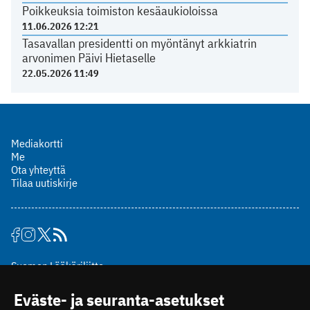
Poikkeuksia toimiston kesäaukioloissa
11.06.2026 12:21
Tasavallan presidentti on myöntänyt arkkiatrin
arvonimen Päivi Hietaselle
22.05.2026 11:49
Mediakortti
Me
Ota yhteyttä
Tilaa uutiskirje
Suomen Lääkäriliitto
Mäkelänkatu 2, PL 49
Eväste- ja seuranta-asetukset
00510 Helsinki