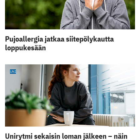
Pujoallergia jatkaa siitepölykautta
loppukesään
UNI
Unirytmi sekaisin loman jälkeen – näin