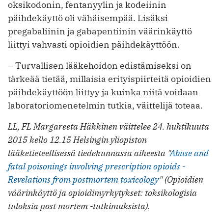
oksikodonin, fentanyylin ja kodeiinin
päihdekäyttö oli vähäisempää. Lisäksi
pregabaliinin ja gabapentiinin väärinkäyttö
liittyi vahvasti opioidien päihdekäyttöön.
– Turvallisen lääkehoidon edistämiseksi on
tärkeää tietää, millaisia erityispiirteitä opioidien
päihdekäyttöön liittyy ja kuinka niitä voidaan
laboratoriomenetelmin tutkia, väittelijä toteaa.
LL, FL Margareeta Häkkinen väittelee 24. huhtikuuta
2015 kello 12.15 Helsingin yliopiston
lääketieteellisessä tiedekunnassa aiheesta "
Abuse and
fatal poisonings involving prescription opioids -
Revelations from postmortem toxicology
" (Opioidien
väärinkäyttö ja opioidimyrkytykset: toksikologisia
tuloksia post mortem -tutkimuksista).