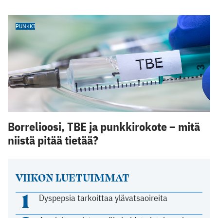
PUNKKI
Borrelioosi, TBE ja punkkirokote – mitä
niistä pitää tietää?
VIIKON LUETUIMMAT
1
Dyspepsia tarkoittaa ylävatsaoireita