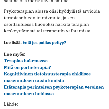
saattaa olla merkittävää haittaa.
Psykoterapian alussa olisi hyödyllistä arvioida
terapiasuhteen toimivuutta, ja sen
osoittautuessa huonoksi harkita terapian
keskeyttämistä tai terapeutin vaihtamista.
Lue lisää:
Entä jos potilas pettyy?
Lue myös:
Terapiaa hakemassa
Mitä on perheterapia?
Kognitiivinen tietoisuusterapia ehkäisee
masennuksen uusiutumista
Etäterapia perinteisen psykoterapian veroinen
masennuksen hoidossa
Lähde: