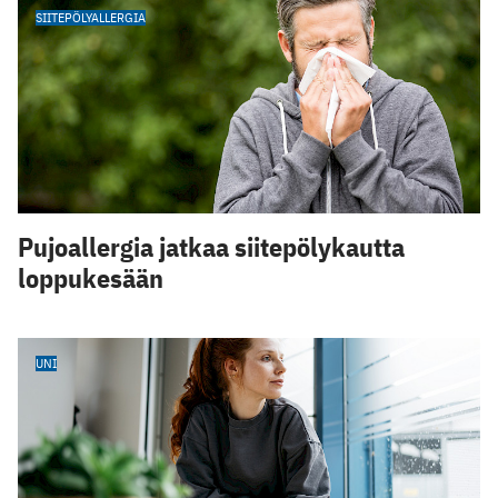
SIITEPÖLYALLERGIA
Pujoallergia jatkaa siitepölykautta
loppukesään
UNI