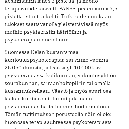
keskimäärin lähes 3 pistettä, ja huono
terapiasuhde kasvatti PANSS-pistemäärää 7,5
pistettä istuntoa kohti. Tutkijoiden mukaan
tulokset saattavat olla yleistettävissä myös
muihin psykiatrisiin häiriöihin ja
psykoterapiamenetelmiin.
Suomessa Kelan kustantamaa
kuntoutuspsykoterapiaa sai viime vuonna
25 050 ihmistä, ja lisäksi yli 10 000 kävi
psykoterapiassa kotikunnan, vakuutusyhtiön,
seurakunnan, sairaanhoitopiirin tai omalla
kustannuksellaan. Väestö ja myös suuri osa
lääkärikuntaa on tottunut pitämään
psykoterapiaa haitattomana hoitomuotona.
Tämän tutkimuksen perusteella näin ei ole:
huonossa terapiasuhteessa psykoterapiasta