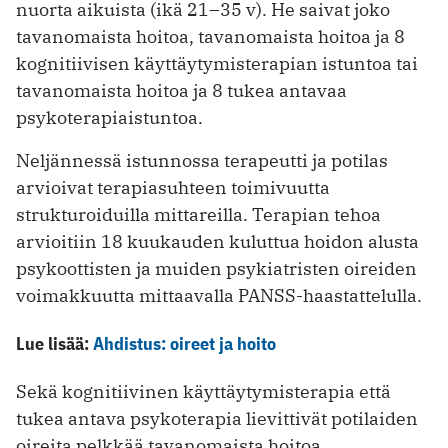
nuorta aikuista (ikä 21–35 v). He saivat joko
tavanomaista hoitoa, tavanomaista hoitoa ja 8
kognitiivisen käyttäytymisterapian istuntoa tai
tavanomaista hoitoa ja 8 tukea antavaa
psykoterapiaistuntoa.
Neljännessä istunnossa terapeutti ja potilas
arvioivat terapiasuhteen toimivuutta
strukturoiduilla mittareilla. Terapian tehoa
arvioitiin 18 kuukauden kuluttua hoidon alusta
psykoottisten ja muiden psykiatristen oireiden
voimakkuutta mittaavalla PANSS-haastattelulla.
Lue lisää:
Ahdistus: oireet ja hoito
Sekä kognitiivinen käyttäytymisterapia että
tukea antava psykoterapia lievittivät potilaiden
oireita pelkkää tavanomaista hoitoa