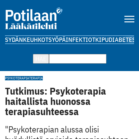
SYDÄN
KEUHKOT
SYÖPÄ
INFEKTIOT
KIPU
DIABETES
A
HAE
PSYKOTERAPIA
TERAPIA
Tutkimus: Psykoterapia
haitallista huonossa
terapiasuhteessa
"Psykoterapian alussa olisi