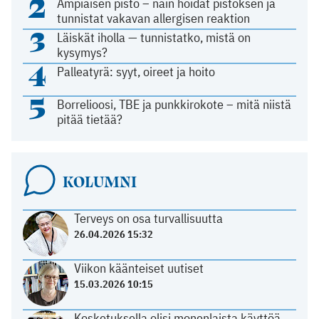
2
Ampiaisen pisto – näin hoidat pistoksen ja
tunnistat vakavan allergisen reaktion
3
Läiskät iholla — tunnistatko, mistä on
kysymys?
4
Palleatyrä: syyt, oireet ja hoito
5
Borrelioosi, TBE ja punkkirokote – mitä niistä
pitää tietää?
KOLUMNI
Terveys on osa turvallisuutta
26.04.2026 15:32
Viikon käänteiset uutiset
15.03.2026 10:15
Kosketuksella olisi monenlaista käyttöä