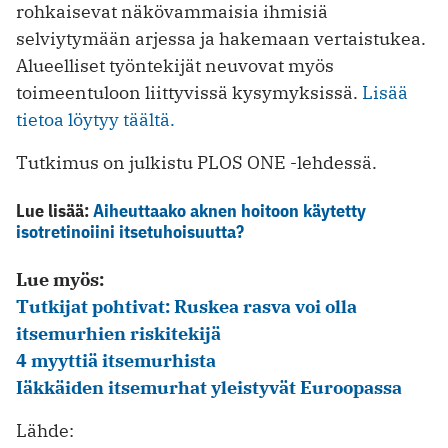
rohkaisevat näkövammaisia ihmisiä
selviytymään arjessa ja hakemaan vertaistukea.
Alueelliset työntekijät neuvovat myös
toimeentuloon liittyvissä kysymyksissä.
Lisää
tietoa löytyy täältä.
Tutkimus on julkistu PLOS ONE -lehdessä.
Lue lisää:
Aiheuttaako aknen hoitoon käytetty
isotretinoiini itsetuhoisuutta?
Lue myös:
Tutkijat pohtivat: Ruskea rasva voi olla
itsemurhien riskitekijä
4 myyttiä itsemurhista
Iäkkäiden itsemurhat yleistyvät Euroopassa
Lähde: