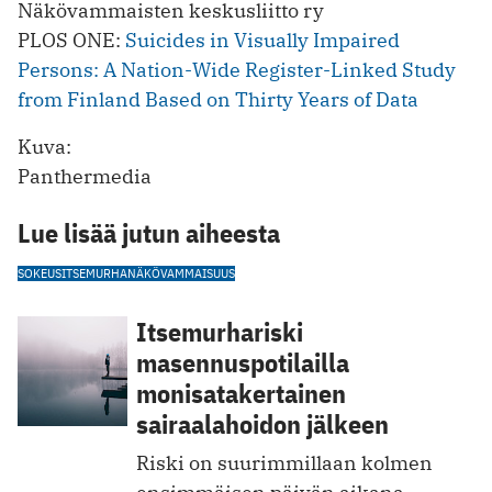
Näkövammaisten keskusliitto ry
PLOS ONE:
Suicides in Visually Impaired
Persons: A Nation-Wide Register-Linked Study
from Finland Based on Thirty Years of Data
Kuva:
Panthermedia
Lue lisää jutun aiheesta
SOKEUS
ITSEMURHA
NÄKÖVAMMAISUUS
Itsemurhariski
masennuspotilailla
monisatakertainen
sairaalahoidon jälkeen
Riski on suurimmillaan kolmen