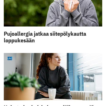
Pujoallergia jatkaa siitepölykautta
loppukesään
UNI