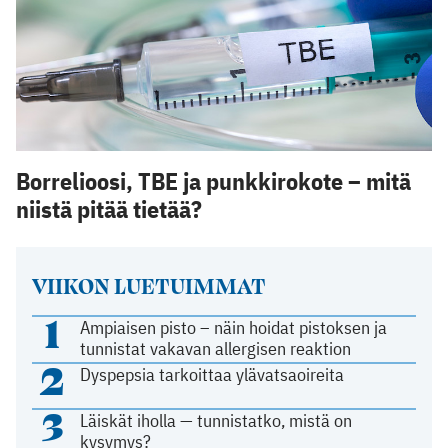
Borrelioosi, TBE ja punkkirokote – mitä
niistä pitää tietää?
VIIKON LUETUIMMAT
1
Ampiaisen pisto – näin hoidat pistoksen ja
tunnistat vakavan allergisen reaktion
2
Dyspepsia tarkoittaa ylävatsaoireita
3
Läiskät iholla — tunnistatko, mistä on
kysymys?