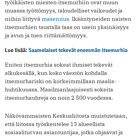
työikäisten miesten itsemurhiin ovat muun
muassa työttömyys, taloudelliset vaikeudet ja
niihin liittyvä
masennus
. Ikääntyneiden naisten
itsemurhien taustalla taas on usein yksinäisyys
ja avun ja tuen riittämättömyys.
Lue lisää:
Saamelaiset tekevät enemmän itsemurhia
Eniten itsemurhia sokeat ihmiset tekevät
alkukesällä, kun koko väestön kohdalla
itsemurhariski on korkeimmillaan maalis-
huhtikuussa. Maailmanlaajuisesti sokeita
itsemurhauhreja on noin 2 500 vuodessa.
Näkövammaisten Keskusliitosta muistutetaan,
että liitossa työskentelee 13 alueellista
sosiaaliturvan asiantuntijaa, jotka ohjaavat ja