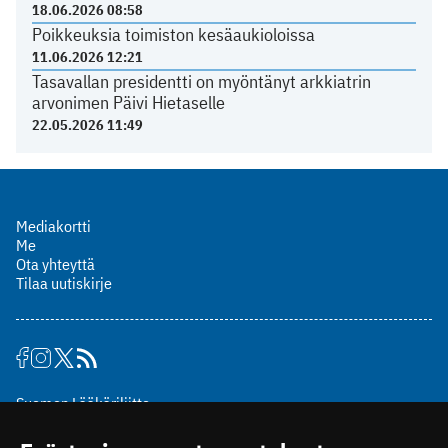
18.06.2026 08:58
Poikkeuksia toimiston kesäaukioloissa
11.06.2026 12:21
Tasavallan presidentti on myöntänyt arkkiatrin
arvonimen Päivi Hietaselle
22.05.2026 11:49
Mediakortti
Me
Ota yhteyttä
Tilaa uutiskirje
Suomen Lääkäriliitto
Mäkelänkatu 2, PL 49