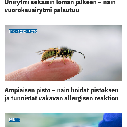
Unirytmi sekaisin loman jälkeen – näin
vuorokausirytmi palautuu
HYÖNTEISEN PISTO
Ampiaisen pisto – näin hoidat pistoksen
ja tunnistat vakavan allergisen reaktion
PUNKKI