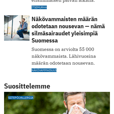
ensimmäisen päivän aikana.
ITSEMURHA
Näkövammaisten määrän
odotetaan nousevan — nämä
silmäsairaudet yleisimpiä
Suomessa
Suomessa on arviolta 55 000
näkövammaista. Lähivuosina
määrän odotetaan nousevan.
NÄKÖVAMMAISUUS
Suosittelemme
SIITEPÖLYALLERGIA