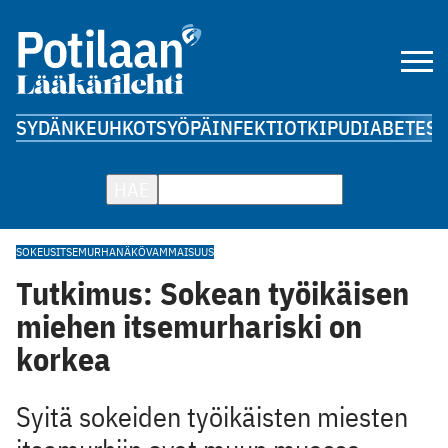
SYDÄN
KEUHKOT
SYÖPÄ
INFEKTIOT
KIPU
DIABETES
A
HAE
SOKEUS
ITSEMURHA
NÄKÖVAMMAISUUS
Tutkimus: Sokean työikäisen
miehen itsemurhariski on
korkea
Syitä sokeiden työikäisten miesten