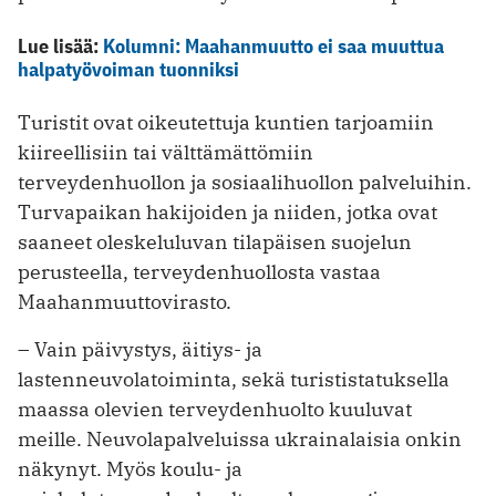
Lue lisää:
Kolumni: Maahanmuutto ei saa muuttua
halpatyövoiman tuonniksi
Turistit ovat oikeutettuja kuntien tarjoamiin
kiireellisiin tai välttämättömiin
terveydenhuollon ja sosiaalihuollon palveluihin.
Turvapaikan hakijoiden ja niiden, jotka ovat
saaneet oleskeluluvan tilapäisen suojelun
perusteella, terveydenhuollosta vastaa
Maahanmuuttovirasto.
– Vain päivystys, äitiys- ja
lastenneuvolatoiminta, sekä turististatuksella
maassa olevien terveydenhuolto kuuluvat
meille. Neuvolapalveluissa ukrainalaisia onkin
näkynyt. Myös koulu- ja