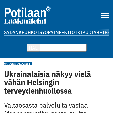
SYDÄN
KEUHKOT
SYÖPÄ
INFEKTIOT
KIPU
DIABETES
A
HAE
UKRAINA
PAKOLAISET
Ukrainalaisia näkyy vielä
vähän Helsingin
terveydenhuollossa
Valtaosasta palveluita vastaa