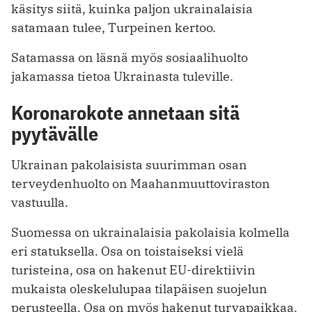
käsitys siitä, kuinka paljon ukrainalaisia
satamaan tulee, Turpeinen kertoo.
Satamassa on läsnä myös sosiaalihuolto
jakamassa tietoa Ukrainasta tuleville.
Koronarokote annetaan sitä
pyytävälle
Ukrainan pakolaisista suurimman osan
terveydenhuolto on Maahanmuuttoviraston
vastuulla.
Suomessa on ukrainalaisia pakolaisia kolmella
eri statuksella. Osa on toistaiseksi vielä
turisteina, osa on hakenut EU-direktiivin
mukaista oleskelulupaa tilapäisen suojelun
perusteella. Osa on myös hakenut turvapaikkaa.