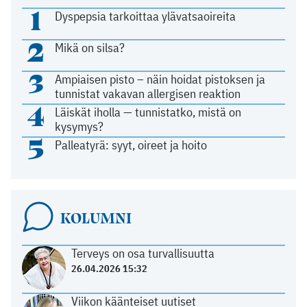
1
Dyspepsia tarkoittaa ylävatsaoireita
2
Mikä on silsa?
3
Ampiaisen pisto – näin hoidat pistoksen ja
tunnistat vakavan allergisen reaktion
4
Läiskät iholla — tunnistatko, mistä on
kysymys?
5
Palleatyrä: syyt, oireet ja hoito
KOLUMNI
Terveys on osa turvallisuutta
26.04.2026 15:32
Viikon käänteiset uutiset