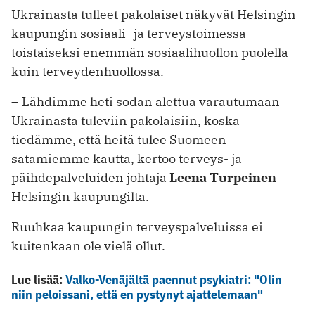
Ukrainasta tulleet pakolaiset näkyvät Helsingin
kaupungin sosiaali- ja terveystoimessa
toistaiseksi enemmän sosiaalihuollon puolella
kuin terveydenhuollossa.
– Lähdimme heti sodan alettua varautumaan
Ukrainasta tuleviin pakolaisiin, koska
tiedämme, että heitä tulee Suomeen
satamiemme kautta, kertoo terveys- ja
päihdepalveluiden johtaja
Leena Turpeinen
Helsingin kaupungilta.
Ruuhkaa kaupungin terveyspalveluissa ei
kuitenkaan ole vielä ollut.
Lue lisää:
Valko-Venäjältä paennut psykiatri: "Olin
niin peloissani, että en pystynyt ajattelemaan"