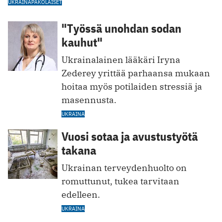
UKRAINA
PAKOLAISET
"Työssä unohdan sodan
kauhut"
Ukrainalainen lääkäri Iryna
Zederey yrittää parhaansa mukaan
hoitaa myös potilaiden stressiä ja
masennusta.
UKRAINA
Vuosi sotaa ja avustustyötä
takana
Ukrainan terveydenhuolto on
romuttunut, tukea tarvitaan
edelleen.
UKRAINA