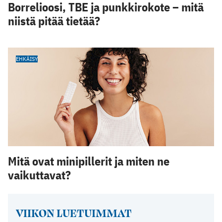
Borrelioosi, TBE ja punkkirokote – mitä
niistä pitää tietää?
EHKÄISY
Mitä ovat minipillerit ja miten ne
vaikuttavat?
VIIKON LUETUIMMAT