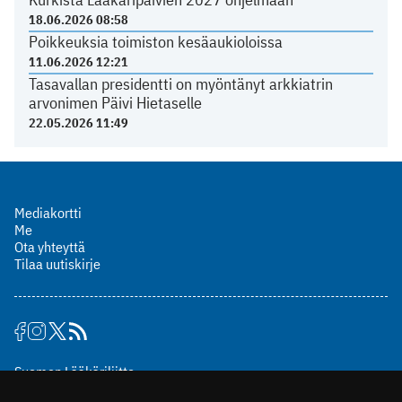
18.06.2026 08:58
Poikkeuksia toimiston kesäaukioloissa
11.06.2026 12:21
Tasavallan presidentti on myöntänyt arkkiatrin
arvonimen Päivi Hietaselle
22.05.2026 11:49
Mediakortti
Me
Ota yhteyttä
Tilaa uutiskirje
Suomen Lääkäriliitto
Mäkelänkatu 2, PL 49