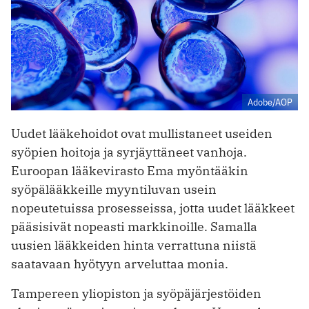
Adobe/AOP
Uudet lääkehoidot ovat mullistaneet useiden
syöpien hoitoja ja syrjäyttäneet vanhoja.
Euroopan lääkevirasto Ema myöntääkin
syöpälääkkeille myyntiluvan usein
nopeutetuissa prosesseissa, jotta uudet lääkkeet
pääsisivät nopeasti markkinoille. Samalla
uusien lääkkeiden hinta verrattuna niistä
saatavaan hyötyyn arveluttaa monia.
Tampereen yliopiston ja syöpäjärjestöiden