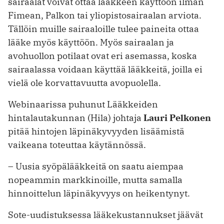
sairaalat voivat ottaa lääkkeen käyttöön ilman
Fimean, Palkon tai yliopistosairaalan arviota.
Tällöin muille sairaaloille tulee paineita ottaa
lääke myös käyttöön. Myös sairaalan ja
avohuollon potilaat ovat eri asemassa, koska
sairaalassa voidaan käyttää lääkkeitä, joilla ei
vielä ole korvattavuutta avopuolella.
Webinaarissa puhunut Lääkkeiden
hintalautakunnan (Hila) johtaja
Lauri Pelkonen
pitää hintojen läpinäkyvyyden lisäämistä
vaikeana toteuttaa käytännössä.
– Uusia syöpälääkkeitä on saatu aiempaa
nopeammin markkinoille, mutta samalla
hinnoittelun läpinäkyvyys on heikentynyt.
Sote-uudistuksessa lääkekustannukset jäävät