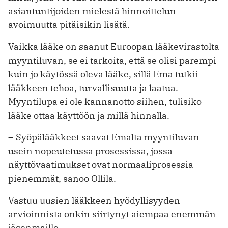
asiantuntijoiden mielestä hinnoittelun
avoimuutta pitäisikin lisätä.
Vaikka lääke on saanut Euroopan lääkevirastolta
myyntiluvan, se ei tarkoita, että se olisi parempi
kuin jo käytössä oleva lääke, sillä Ema tutkii
lääkkeen tehoa, turvallisuutta ja laatua.
Myyntilupa ei ole kannanotto siihen, tulisiko
lääke ottaa käyttöön ja millä hinnalla.
– Syöpälääkkeet saavat Emalta myyntiluvan
usein nopeutetussa prosessissa, jossa
näyttövaatimukset ovat normaaliprosessia
pienemmät, sanoo Ollila.
Vastuu uusien lääkkeen hyödyllisyyden
arvioinnista onkin siirtynyt aiempaa enemmän
jäsenmaille.