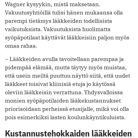
Wagner kysyykin, mistä maksetaan.
Vakuutusyhtiöillä tulisi hänen mukaansa olla
parempi tietämys lääkkeiden todellisista
vaikutuksista. Vakuutuksista huolimatta
syöpäpotilaat käyttävät lääkkeisiin paljon myös
omaa rahaa.
– Lääkkeiden avulla tavoitellaan parempaa ja
pidempää elämää, mutta täytyy myös muistaa,
että usein meiltä puuttuu näyttö siitä, että uudet
lääkkeet toisivat kliinisiä etuja jo käytössä
oleviin lääkkeisin verrattuna. Yhdysvalloissa
monien syöpäpotilaiden lääkekustannukset
priorisoidaan perheissä etusijalle, mikä voi olla
pois esimerkiksi lasten koulunkäyntikuluista.
Kustannustehokkaiden lääkkeiden