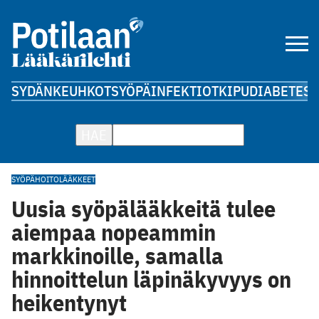
SYDÄN
KEUHKOT
SYÖPÄ
INFEKTIOT
KIPU
DIABETES
A
HAE
SYÖPÄHOITO
LÄÄKKEET
Uusia syöpälääkkeitä tulee
aiempaa nopeammin
markkinoille, samalla
hinnoittelun läpinäkyvyys on
heikentynyt