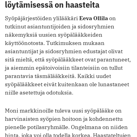
löytämisessä on haasteita
Syöpäjärjestöiden ylilääkäri
Eeva Ollila
on
tutkinut asiantuntijoiden ja sidosryhmien
näkemyksiä uusien syöpälääkkeiden
käyttöönotosta. Tutkimuksen mukaan
asiantuntijat ja sidosryhmien edustajat olivat
sitä mieltä, että syöpälääkkeet ovat parantuneet,
ja aiemmin epätoivoisiin tilanteisiin on tullut
parantavia täsmälääkkeitä. Kaikki uudet
syöpälääkkeet eivät kuitenkaan ole lunastaneet
niille asetettuja odotuksia.
Moni markkinoille tuleva uusi syöpälääke on
harvinaisten syöpien hoitoon ja kohdennettu
pienelle potilasryhmälle. Ongelmana on niiden
hinta, joka voi olla todella korkea. Haastateltujen