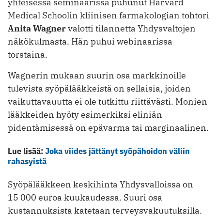
yhteisessä seminaarissa puhunut Harvard
Medical Schoolin kliinisen farmakologian tohtori
Anita Wagner
valotti tilannetta Yhdysvaltojen
näkökulmasta. Hän puhui webinaarissa
torstaina.
Wagnerin mukaan suurin osa markkinoille
tulevista syöpälääkkeistä on sellaisia, joiden
vaikuttavauutta ei ole tutkittu riittävästi. Monien
lääkkeiden hyöty esimerkiksi eliniän
pidentämisessä on epävarma tai marginaalinen.
Lue lisää:
Joka viides jättänyt syöpähoidon väliin
rahasyistä
Syöpälääkkeen keskihinta Yhdysvalloissa on
15 000 euroa kuukaudessa. Suuri osa
kustannuksista katetaan terveysvakuutuksilla.