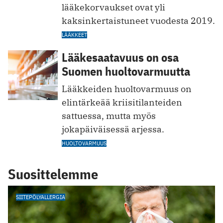
lääkekorvaukset ovat yli
kaksinkertaistuneet vuodesta 2019.
LÄÄKKEET
Lääkesaatavuus on osa
Suomen huoltovarmuutta
Lääkkeiden huoltovarmuus on
elintärkeää kriisitilanteiden
sattuessa, mutta myös
jokapäiväisessä arjessa.
HUOLTOVARMUUS
Suosittelemme
SIITEPÖLYALLERGIA