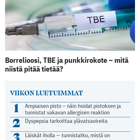
Borrelioosi, TBE ja punkkirokote – mitä
niistä pitää tietää?
VIIKON LUETUIMMAT
1
Ampiaisen pisto – näin hoidat pistoksen ja
tunnistat vakavan allergisen reaktion
2
Dyspepsia tarkoittaa ylävatsaoireita
3
Läiskät iholla — tunnistatko, mistä on