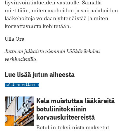
hyvinvointialueiden vastuulle. Samalla
mietitään, miten avohoidon ja sairaalahoidon
lääkehoitoja voidaan yhtenäistää ja miten
korvattavuutta kehitetään.
Ulla Ora
Juttu on julkaistu aiemmin Lääkärilehden
verkkosivuilla.
Lue lisää jutun aiheesta
SYÖPÄHOITO
LÄÄKKEET
Kela muistuttaa lääkäreitä
botuliinitoksiinin
korvauskriteereistä
Botuliinitoksiinista maksetut