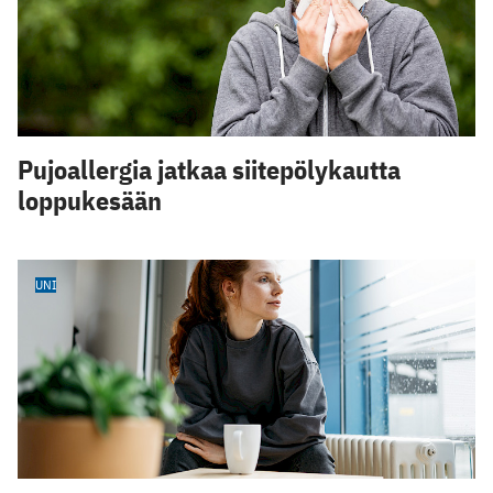
Pujoallergia jatkaa siitepölykautta
loppukesään
UNI