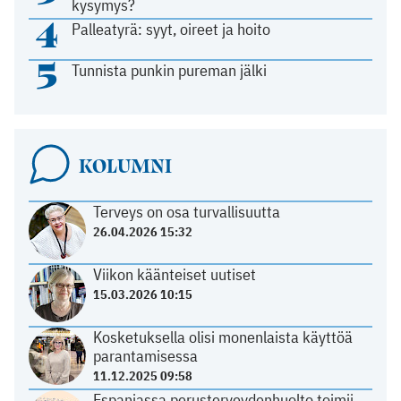
kysymys?
4
Palleatyrä: syyt, oireet ja hoito
5
Tunnista punkin pureman jälki
KOLUMNI
Terveys on osa turvallisuutta
26.04.2026 15:32
Viikon käänteiset uutiset
15.03.2026 10:15
Kosketuksella olisi monenlaista käyttöä
parantamisessa
11.12.2025 09:58
Espanjassa perusterveydenhuolto toimii