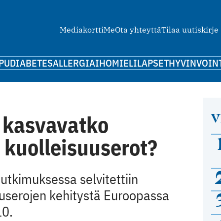
Mediakortti
Me
Ota yhteyttä
Tilaa uutiskirje
PU
DIABETES
ALLERGIA
IHO
MIELI
LAPSET
HYVINVOIN
V
 kasvavatko
 kuolleisuuserot?
utkimuksessa selvitettiin
userojen kehitystä Euroopassa
10.