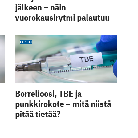
jälkeen – näin
vuorokausirytmi palautuu
PUNKKI
Borrelioosi, TBE ja
punkkirokote – mitä niistä
pitää tietää?