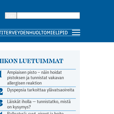
Hae
TI
TERVEYDENHUOLTO
MIELIPIDE
IIKON LUETUIMMAT
1
Ampiaisen pisto – näin hoidat
pistoksen ja tunnistat vakavan
allergisen reaktion
2
Dyspepsia tarkoittaa ylävatsaoireita
3
Läiskät iholla — tunnistatko, mistä
on kysymys?
Palleatyrä: syyt, oireet ja hoito