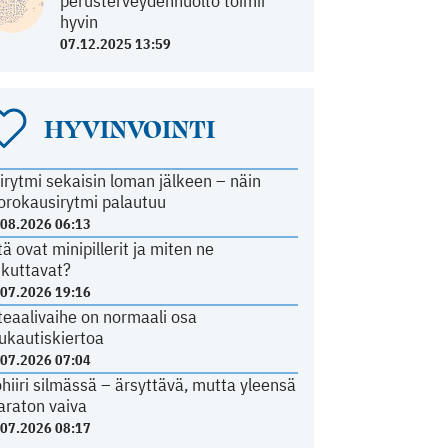
perusterveydenhuolto toimii
hyvin
07.12.2025 13:59
HYVINVOINTI
irytmi sekaisin loman jälkeen – näin
orokausirytmi palautuu
.08.2026 06:13
tä ovat minipillerit ja miten ne
ikuttavat?
.07.2026 19:16
teaalivaihe on normaali osa
ukautiskiertoa
.07.2026 07:04
ohiiri silmässä – ärsyttävä, mutta yleensä
araton vaiva
.07.2026 08:17