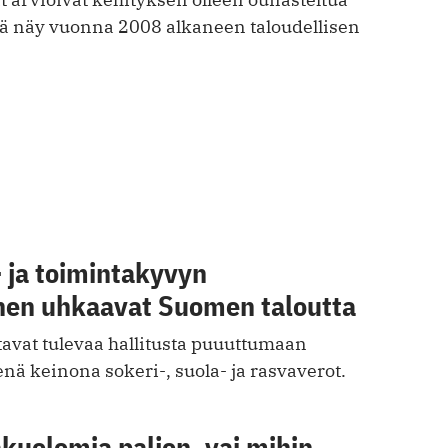
elä näy vuonna 2008 alkaneen taloudellisen
 ja toimintakyvyn
en uhkaavat Suomen taloutta
tavat tulevaa hallitusta puuuttumaan
nä keinona sokeri-, suola- ja rasvaverot.
kuolemia paljon, vai mihin