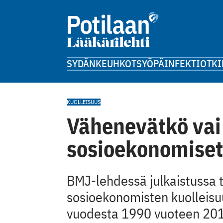
SYDÄN
KEUHKOT
SYÖPÄ
INFEKTIOT
KI
KUOLLEISUUS
Vähenevätkö vai
sosioekonomiset
BMJ-lehdessä julkaistussa t
sosioekonomisten kuolleisu
vuodesta 1990 vuoteen 20