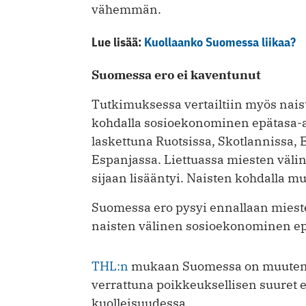
vähemmän.
Lue lisää:
Kuollaanko Suomessa liikaa?
Suomessa ero ei kaventunut
Tutkimuksessa vertailtiin myös nais
kohdalla sosioekonominen epätasa-a
laskettuna Ruotsissa, Skotlannissa, E
Espanjassa. Liettuassa miesten väl
sijaan lisääntyi. Naisten kohdalla m
Suomessa ero pysyi ennallaan miesten
naisten välinen sosioekonominen ep
THL:n
mukaan Suomessa on muutenk
verrattuna poikkeuksellisen suuret 
kuolleisuudessa.