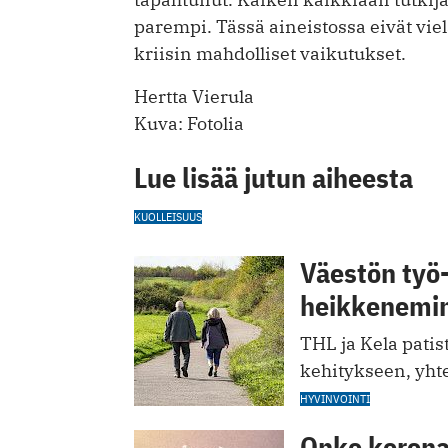
parempi. Tässä aineistossa eivät vi
kriisin mahdolliset vaikutukset.
Hertta Vierula
Kuva: Fotolia
Lue lisää jutun aiheesta
KUOLLEISUUS
Väestön työ-
heikkenemin
THL ja Kela patis
kehitykseen, yhte
HYVINVOINTI
Onko korona