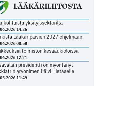
LÄÄKÄRILIITOSTA
ankohtaista yksityissektorilta
.06.2026 14:26
rkista Lääkäripäivien 2027 ohjelmaan
.06.2026 08:58
ikkeuksia toimiston kesäaukioloissa
.06.2026 12:21
savallan presidentti on myöntänyt
kkiatrin arvonimen Päivi Hietaselle
.05.2026 11:49