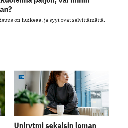
aan?
suus on huikeaa, ja syyt ovat selvittämättä.
UNI
Unirytmi sekaisin loman