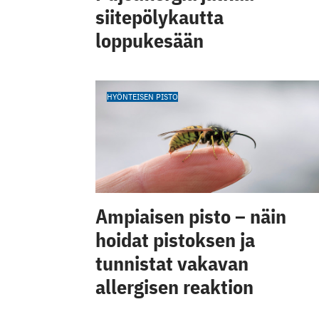
siitepölykautta
loppukesään
HYÖNTEISEN PISTO
Ampiaisen pisto – näin
hoidat pistoksen ja
tunnistat vakavan
allergisen reaktion