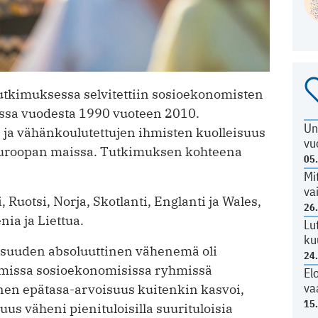
tutkimuksessa selvitettiin sosioekonomisten
assa vuodesta 1990 vuoteen 2010.
Un
ja vähänkoulutettujen ihmisten kuolleisuus
vu
uroopan maissa. Tutkimuksen kohteena
05
Mi
va
uotsi, Norja, Skotlanti, Englanti ja Wales,
26
nia ja Liettua.
Lu
ku
eisuuden absoluuttinen vähenemä oli
24
mmissa sosioekonomisissa ryhmissä
El
va
nen epätasa-arvoisuus kuitenkin kasvoi,
15
uus väheni pienituloisilla suurituloisia