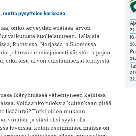
a, mutta pysyttelee korkeana
Aj
ttää, onko terveyden epätasa-arvon
22
lut vaikutusta kuolleisuuteen. Tällaisia
Ku
ssa, Ruotsissa, Norjassa ja Suomessa.
18
Po
taisi johtuvan ensisijaisesti väestön tapojen
11
ä, eikä tasa-arvon edistämiseksi tehdyistä
Ta
ar
22
kitussa ikäryhmässä vähentyneen kaikissa
issa. Voidaanko tuloksia kuitenkaan pitää
vo lisääntyi? Tutkijoiden mukaan
vinaista ja siksi olisi syytä olla
issa luvuissa, kuten useimmissa maissa on
t arvioivat kehityksen olleen ounasteltua