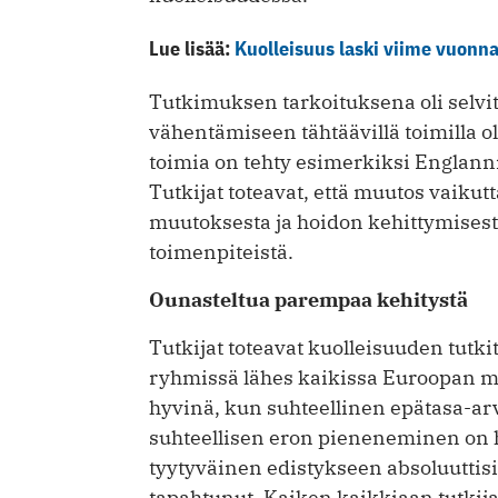
Lue lisää:
Kuolleisuus laski viime vuonn
Tutkimuksen tarkoituksena oli selvi
vähentämiseen tähtäävillä toimilla ol
toimia on tehty esimerkiksi Englanni
Tutkijat toteavat, että muutos vaikut
muutoksesta ja hoidon kehittymisest
toimenpiteistä.
Ounasteltua parempaa kehitystä
Tutkijat toteavat kuolleisuuden tut
ryhmissä lähes kaikissa Euroopan ma
hyvinä, kun suhteellinen epätasa-ar
suhteellisen eron pieneneminen on har
tyytyväinen edistykseen absoluuttis
tapahtunut. Kaiken kaikkiaan tutkija