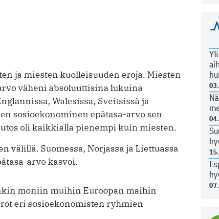
Yl
ai
hu
ten ja miesten kuolleisuuden eroja. Miesten
03
rvo väheni absoluuttisina lukuina
Nä
nglannissa, Walesissa, Sveitsissä ja
me
inen sosioekonominen epätasa-arvo sen
04
uutos oli kaikkialla pienempi kuin miesten.
Su
hy
 välillä. Suomessa, Norjassa ja Liettuassa
15
ätasa-arvo kasvoi.
Es
hy
07
in moniin muihin Euroopan maihin
erot eri sosioekonomisten ryhmien