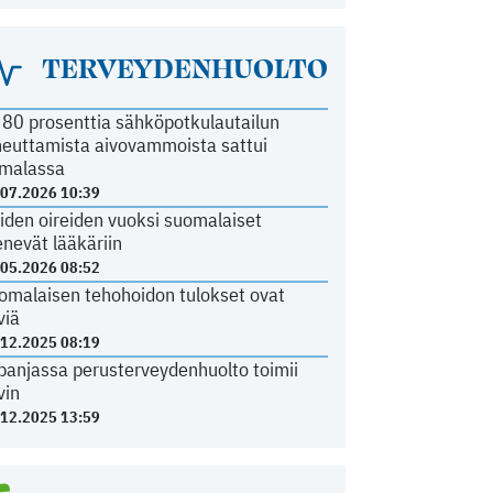
TERVEYDENHUOLTO
i 80 prosenttia sähköpotkulautailun
heuttamista aivovammoista sattui
malassa
.07.2026 10:39
iden oireiden vuoksi suomalaiset
nevät lääkäriin
.05.2026 08:52
omalaisen tehohoidon tulokset ovat
viä
.12.2025 08:19
panjassa perusterveydenhuolto toimii
vin
.12.2025 13:59