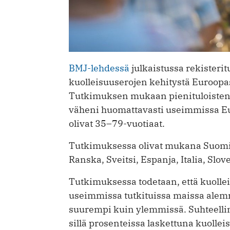
BMJ-lehdessä
julkaistussa rekisteri
kuolleisuuserojen kehitystä Euroop
Tutkimuksen mukaan pienituloisten 
väheni huomattavasti useimmissa E
olivat 35–79-vuotiaat.
Tutkimuksessa olivat mukana Suomi, R
Ranska, Sveitsi, Espanja, Italia, Slove
Tutkimuksessa todetaan, että kuoll
useimmissa tutkituissa maissa ale
suurempi kuin ylemmissä. Suhteelli
sillä prosenteissa laskettuna kuolleis