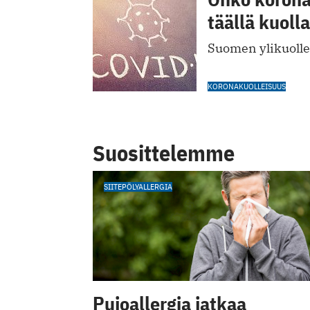
täällä kuoll
Suomen ylikuollei
KORONAKUOLLEISUUS
Suosittelemme
SIITEPÖLYALLERGIA
Pujoallergia jatkaa