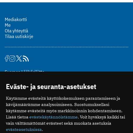
Mediakortti
Me
Ota yhteyttä
Tilaa uutiskirje
Suomen Lääkäriliitto
Mäkelänkatu 2, PL 49
Eväste- ja seuranta-asetukset
00510 Helsinki
puh. (09) 393 091
Käytämme evästeitä käyttökokemuksen parantamiseen ja
toimitus@potilaanlaakarilehti.fi
kävijämäärämme analysoimiseen. Suostumuksellasi
käytämme evästeitä myös markkinoinnin kohdentamiseen.
ISSN 2323-9476
Lisää tietoa
evästekäytännöistämme
. Voit hyväksyä kaikki tai
vain välttämättömät evästeet sekä muokata asetuksia
evästeasetuksissa
.