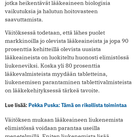
jotka heikentävät lääkeaineen biologisia
vaikutuksia ja halutun hoitovasteen
saavuttamista.
Väitöksessä todetaan, että lähes puolet
markkinoilla jo olevista lääkeaineista ja jopa 90
prosenttia kehitteillä olevista uusista
lääkeaineista on luokiteltu huonosti elimistössä
liukeneviksi. Koska yli 80 prosenttia
lääkevalmisteista myydään tabletteina,
liukenemisen parantaminen tablettivalmisteista
on lääkekehityksessä tärkeä tavoite.
Lue lisää:
Pekka Puska: Tämä on rikollista toimintaa
Väitöksen mukaan lääkeaineen liukenemista
elimistössä voidaan parantaa useilla
menetelmillä. Eniten liukenemista lisää