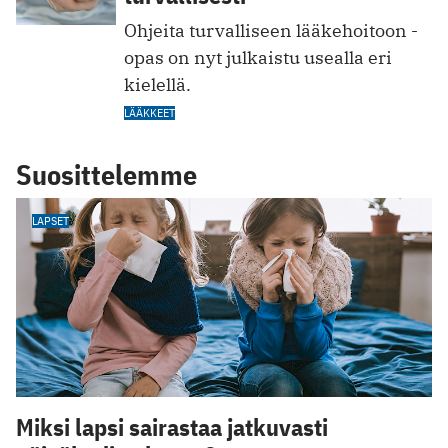
Ohjeita turvalliseen lääkehoitoon -
opas on nyt julkaistu usealla eri
kielellä.
LÄÄKKEET
Suosittelemme
LAPSET
Miksi lapsi sairastaa jatkuvasti