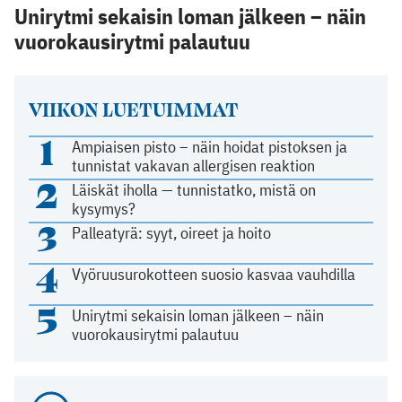
Unirytmi sekaisin loman jälkeen – näin
vuorokausirytmi palautuu
VIIKON LUETUIMMAT
1
Ampiaisen pisto – näin hoidat pistoksen ja
tunnistat vakavan allergisen reaktion
2
Läiskät iholla — tunnistatko, mistä on
kysymys?
3
Palleatyrä: syyt, oireet ja hoito
4
Vyöruusurokotteen suosio kasvaa vauhdilla
5
Unirytmi sekaisin loman jälkeen – näin
vuorokausirytmi palautuu