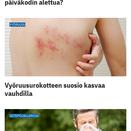
päiväkodin alettua?
VYÖRUUSU
Vyöruusurokotteen suosio kasvaa
vauhdilla
SIITEPÖLYALLERGIA