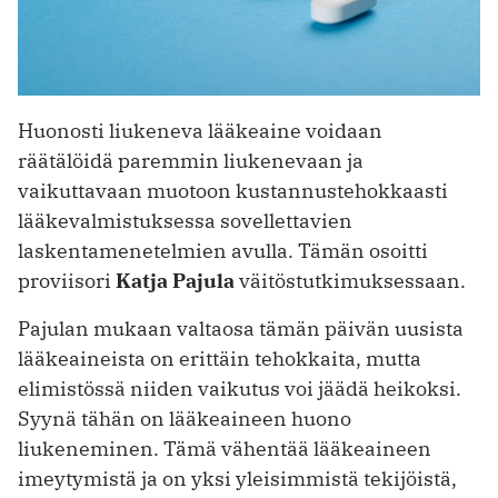
Huonosti liukeneva lääkeaine voidaan
räätälöidä paremmin liukenevaan ja
vaikuttavaan muotoon kustannustehokkaasti
lääkevalmistuksessa sovellettavien
laskentamenetelmien avulla. Tämän osoitti
proviisori
Katja Pajula
väitöstutkimuksessaan.
Pajulan mukaan valtaosa tämän päivän uusista
lääkeaineista on erittäin tehokkaita, mutta
elimistössä niiden vaikutus voi jäädä heikoksi.
Syynä tähän on lääkeaineen huono
liukeneminen. Tämä vähentää lääkeaineen
imeytymistä ja on yksi yleisimmistä tekijöistä,