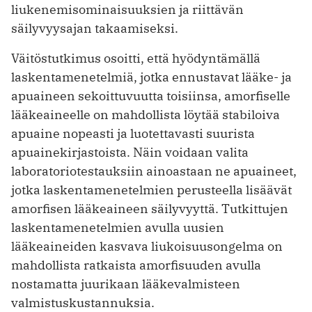
liukenemisominaisuuksien ja riittävän
säilyvyysajan takaamiseksi.
Väitöstutkimus osoitti, että hyödyntämällä
laskentamenetelmiä, jotka ennustavat lääke- ja
apuaineen sekoittuvuutta toisiinsa, amorfiselle
lääkeaineelle on mahdollista löytää stabiloiva
apuaine nopeasti ja luotettavasti suurista
apuainekirjastoista. Näin voidaan valita
laboratoriotestauksiin ainoastaan ne apuaineet,
jotka laskentamenetelmien perusteella lisäävät
amorfisen lääkeaineen säilyvyyttä. Tutkittujen
laskentamenetelmien avulla uusien
lääkeaineiden kasvava liukoisuusongelma on
mahdollista ratkaista amorfisuuden avulla
nostamatta juurikaan lääkevalmisteen
valmistuskustannuksia.