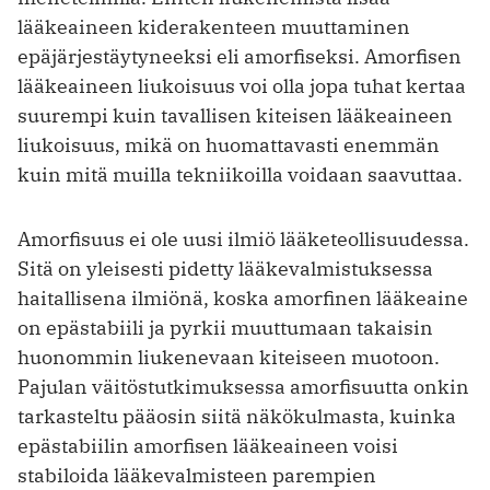
lääkeaineen kiderakenteen muuttaminen
epäjärjestäytyneeksi eli amorfiseksi. Amorfisen
lääkeaineen liukoisuus voi olla jopa tuhat kertaa
suurempi kuin tavallisen kiteisen lääkeaineen
liukoisuus, mikä on huomattavasti enemmän
kuin mitä muilla tekniikoilla voidaan saavuttaa.
Amorfisuus ei ole uusi ilmiö lääketeollisuudessa.
Sitä on yleisesti pidetty lääkevalmistuksessa
haitallisena ilmiönä, koska amorfinen lääkeaine
on epästabiili ja pyrkii muuttumaan takaisin
huonommin liukenevaan kiteiseen muotoon.
Pajulan väitöstutkimuksessa amorfisuutta onkin
tarkasteltu pääosin siitä näkökulmasta, kuinka
epästabiilin amorfisen lääkeaineen voisi
stabiloida lääkevalmisteen parempien