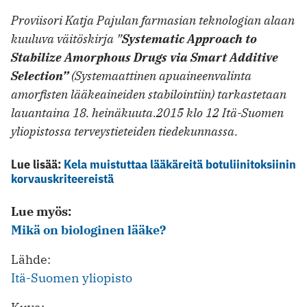
Proviisori Katja Pajulan farmasian teknologian alaan
kuuluva väitöskirja ”
Systematic Approach to
Stabilize Amorphous Drugs via Smart Additive
Selection”
(Systemaattinen apuaineenvalinta
amorfisten lääkeaineiden stabilointiin) tarkastetaan
lauantaina 18. heinäkuuta.2015 klo 12 Itä-Suomen
yliopistossa terveystieteiden tiedekunnassa.
Lue lisää:
Kela muistuttaa lääkäreitä botuliinitoksiinin
korvauskriteereistä
Lue myös:
Mikä on biologinen lääke?
Lähde:
Itä-Suomen yliopisto