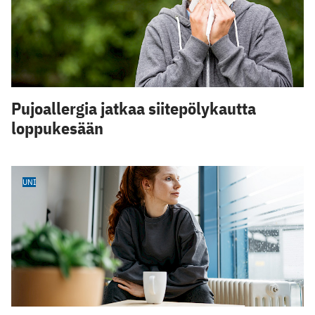
Pujoallergia jatkaa siitepölykautta
loppukesään
UNI