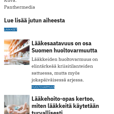
Kuva:
Panthermedia
Lue lisää jutun aiheesta
LÄÄKKEET
Lääkesaatavuus on osa
Suomen huoltovarmuutta
Lääkkeiden huoltovarmuus on
elintärkeää kriisitilanteiden
sattuessa, mutta myös
jokapäiväisessä arjessa.
HUOLTOVARMUUS
Lääkehoito-opas kertoo,
miten lääkkeitä käytetään
turvallisesti