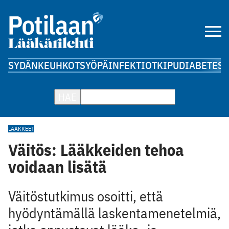
SYDÄN
KEUHKOT
SYÖPÄ
INFEKTIOT
KIPU
DIABETES
A
HAE
LÄÄKKEET
Väitös: Lääkkeiden tehoa
voidaan lisätä
Väitöstutkimus osoitti, että
hyödyntämällä laskentamenetelmiä,