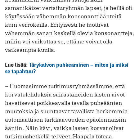
samanikäiset vertailuryhmän lapset, ja heillä oli
käytössään vähemmän konsonanttiäänteitä
kuin verrokeilla. Erityisesti he tuottivat
vähemmän sanan keskellä olevia konsonantteja,
mihin voi vaikuttaa se, että ne voivat olla
vaikeampia kuulla.
Lue lisää:
Tärykalvon puhkeaminen – miten ja miksi
se tapahtuu?
– Huomasimme tutkimusryhmässämme, että
korvatulehduksia sairastaneiden lasten aivot
havaitsevat poikkeavalla tavalla puheäänten
muutoksia ja suuntaavat tavallista herkemmin
automaattisen tarkkaavuuden epäolennaisiin
ääniin. Näin kävi, vaikka lasten korvat olivat
tutkimushetkellä terveet, Haapala toteaa.