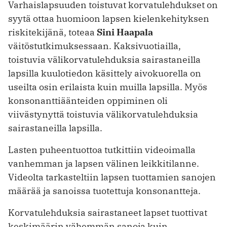
Varhaislapsuuden toistuvat korvatulehdukset on
syytä ottaa huomioon lapsen kielenkehityksen
riskitekijänä, toteaa
Sini Haapala
väitöstutkimuksessaan. Kaksivuotiailla,
toistuvia välikorvatulehduksia sairastaneilla
lapsilla kuulotiedon käsittely aivokuorella on
useilta osin erilaista kuin muilla lapsilla. Myös
konsonanttiäänteiden oppiminen oli
viivästynyttä toistuvia välikorvatulehduksia
sairastaneilla lapsilla.
Lasten puheentuottoa tutkittiin videoimalla
vanhemman ja lapsen välinen leikkitilanne.
Videolta tarkasteltiin lapsen tuottamien sanojen
määrää ja sanoissa tuotettuja konsonantteja.
Korvatulehduksia sairastaneet lapset tuottivat
keskimäärin vähemmän sanoja kuin