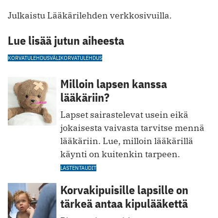
Julkaistu Lääkärilehden verkkosivuilla.
Lue lisää jutun aiheesta
KORVATULEHDUS
VÄLIKORVATULEHDUS
Milloin lapsen kanssa
lääkäriin?
Lapset sairastelevat usein eikä
jokaisesta vaivasta tarvitse mennä
lääkäriin. Lue, milloin lääkärillä
käynti on kuitenkin tarpeen.
LASTENTAUDIT
Korvakipuisille lapsille on
tärkeä antaa kipulääkettä