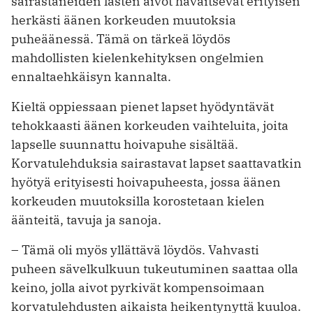
sairastaneiden lasten aivot havaitsevat erityisen
herkästi äänen korkeuden muutoksia
puheäänessä. Tämä on tärkeä löydös
mahdollisten kielenkehityksen ongelmien
ennaltaehkäisyn kannalta.
Kieltä oppiessaan pienet lapset hyödyntävät
tehokkaasti äänen korkeuden vaihteluita, joita
lapselle suunnattu hoivapuhe sisältää.
Korvatulehduksia sairastavat lapset saattavatkin
hyötyä erityisesti hoivapuheesta, jossa äänen
korkeuden muutoksilla korostetaan kielen
äänteitä, tavuja ja sanoja.
– Tämä oli myös yllättävä löydös. Vahvasti
puheen sävelkulkuun tukeutuminen saattaa olla
keino, jolla aivot pyrkivät kompensoimaan
korvatulehdusten aikaista heikentynyttä kuuloa.