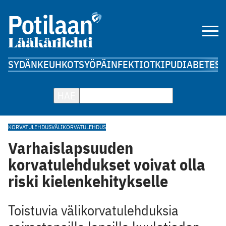
SYDÄN
KEUHKOT
SYÖPÄ
INFEKTIOT
KIPU
DIABETES
A
HAE
KORVATULEHDUS
VÄLIKORVATULEHDUS
Varhaislapsuuden
korvatulehdukset voivat olla
riski kielenkehitykselle
Toistuvia välikorvatulehduksia