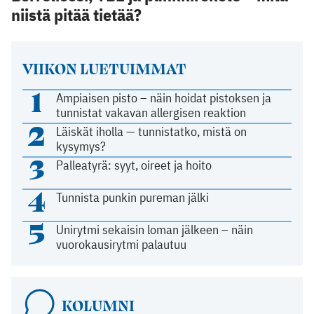
niistä pitää tietää?
VIIKON LUETUIMMAT
1
Ampiaisen pisto – näin hoidat pistoksen ja
tunnistat vakavan allergisen reaktion
2
Läiskät iholla — tunnistatko, mistä on
kysymys?
3
Palleatyrä: syyt, oireet ja hoito
4
Tunnista punkin pureman jälki
5
Unirytmi sekaisin loman jälkeen – näin
vuorokausirytmi palautuu
KOLUMNI