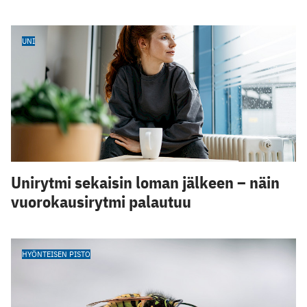
UNI
Unirytmi sekaisin loman jälkeen – näin
vuorokausirytmi palautuu
HYÖNTEISEN PISTO