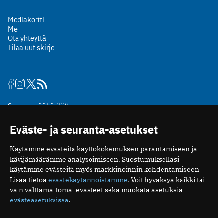
Mediakortti
Me
Ota yhteyttä
Tilaa uutiskirje
Suomen Lääkäriliitto
Mäkelänkatu 2, PL 49
Eväste- ja seuranta-asetukset
00510 Helsinki
puh. (09) 393 091
Käytämme evästeitä käyttökokemuksen parantamiseen ja
toimitus@potilaanlaakarilehti.fi
kävijämäärämme analysoimiseen. Suostumuksellasi
käytämme evästeitä myös markkinoinnin kohdentamiseen.
ISSN 2323-9476
Lisää tietoa
evästekäytännöistämme
. Voit hyväksyä kaikki tai
vain välttämättömät evästeet sekä muokata asetuksia
evästeasetuksissa
.