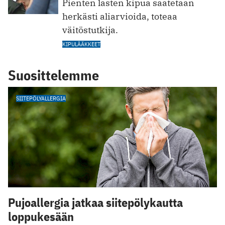
Pienten lasten kipua saatetaan
herkästi aliarvioida, toteaa
väitöstutkija.
KIPULÄÄKKEET
Suosittelemme
SIITEPÖLYALLERGIA
Pujoallergia jatkaa siitepölykautta
loppukesään