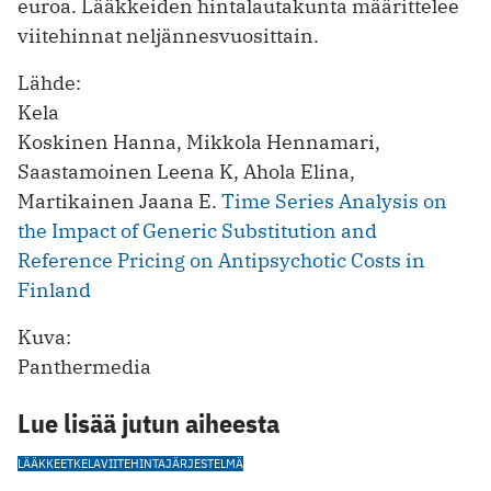
euroa. Lääkkeiden hintalautakunta määrittelee
viitehinnat neljännesvuosittain.
Lähde:
Kela
Koskinen Hanna, Mikkola Hennamari,
Saastamoinen Leena K, Ahola Elina,
Martikainen Jaana E.
Time Series Analysis on
the Impact of Generic Substitution and
Reference Pricing on Antipsychotic Costs in
Finland
Kuva:
Panthermedia
Lue lisää jutun aiheesta
LÄÄKKEET
KELA
VIITEHINTAJÄRJESTELMÄ