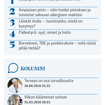
1
2
Ampiaisen pisto – näin hoidat pistoksen ja
tunnistat vakavan allergisen reaktion
3
Läiskät iholla — tunnistatko, mistä on
kysymys?
4
Palleatyrä: syyt, oireet ja hoito
5
Borrelioosi, TBE ja punkkirokote – mitä niistä
pitää tietää?
KOLUMNI
Terveys on osa turvallisuutta
26.04.2026 15:32
Viikon käänteiset uutiset
15.03.2026 10:15