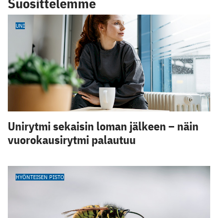
Suosittelemme
UNI
Unirytmi sekaisin loman jälkeen – näin
vuorokausirytmi palautuu
HYÖNTEISEN PISTO