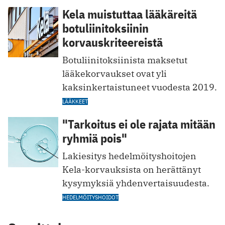
Kela muistuttaa lääkäreitä
botuliinitoksiinin
korvauskriteereistä
Botuliinitoksiinista maksetut
lääkekorvaukset ovat yli
kaksinkertaistuneet vuodesta 2019.
LÄÄKKEET
"Tarkoitus ei ole rajata mitään
ryhmiä pois"
Lakiesitys hedelmöityshoitojen
Kela-korvauksista on herättänyt
kysymyksiä yhdenvertaisuudesta.
HEDELMÖITYSHOIDOT