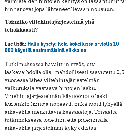
valmisteiden hintojen kehitys on tasaantunut tai
hinnat ovat jopa lähteneet lievään nousuun.
Toimiiko viitehintajärjestelmä yhä
tehokkaasti?
Lue lisää:
Halin kysely: Kela-kokeilussa arviolta 10
000 käyntiä ensimmäisinä viikkoina
Tutkimuksessa havaittiin myös, että
lääkevaihdolla olisi mahdollisesti saavutettu 2,5
vuodessa lähes viitehintajärjestelmän
vaikutuksia vastaava hintojen lasku.
Viitehintajärjestelmän käyttöönotto laski
kuitenkin hintoja nopeasti, mikä tuotti lyhyellä
aikavälillä merkittäviä lisäsäästöjä. Toisaalta
tutkimuksessa todettiin, että pidemmällä
aikavälillä järjestelmän kyky edistää