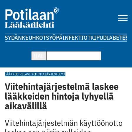
SYDÄN
KEUHKOT
SYÖPÄ
INFEKTIOT
KIPU
DIABETES
A
HAE
LÄÄKKEET
KELA
VIITEHINTAJÄRJESTELMÄ
Viitehintajärjestelmä laskee
lääkkeiden hintoja lyhyellä
aikavälillä
Viitehintajärjestelmän käyttöönotto