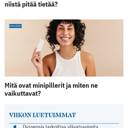
niistä pitää tietää?
EHKÄISY
Mitä ovat minipillerit ja miten ne
vaikuttavat?
VIIKON LUETUIMMAT
Dyspepsia tarkoittaa ylävatsaoireita