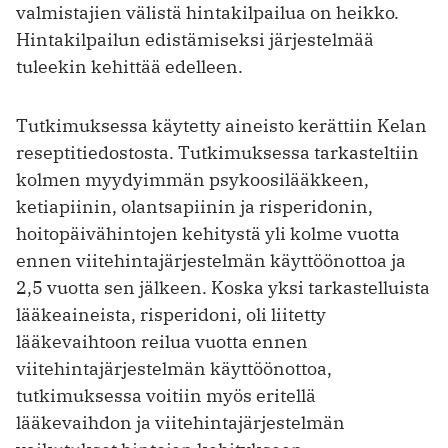
valmistajien välistä hintakilpailua on heikko.
Hintakilpailun edistämiseksi järjestelmää
tuleekin kehittää edelleen.
Tutkimuksessa käytetty aineisto kerättiin Kelan
reseptitiedostosta. Tutkimuksessa tarkasteltiin
kolmen myydyimmän psykoosilääkkeen,
ketiapiinin, olantsapiinin ja risperidonin,
hoitopäivähintojen kehitystä yli kolme vuotta
ennen viitehintajärjestelmän käyttöönottoa ja
2,5 vuotta sen jälkeen. Koska yksi tarkastelluista
lääkeaineista, risperidoni, oli liitetty
lääkevaihtoon reilua vuotta ennen
viitehintajärjestelmän käyttöönottoa,
tutkimuksessa voitiin myös eritellä
lääkevaihdon ja viitehintajärjestelmän