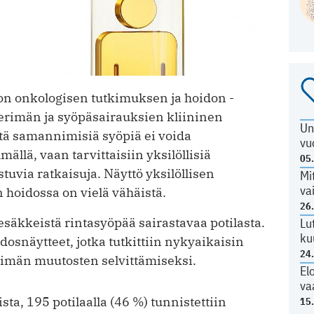
o on onkologisen tutkimuksen ja hoidon ­
­perimän ja syöpäsairauksien kliininen
Un
ttä samannimisiä syöpiä ei voida
vu
mällä, vaan tarvittaisiin yksilöllisiä
05
via ratkaisuja. Näyttö yksilöllisen
Mi
va
 hoidossa on vielä vähäistä.
26
säkkeistä rintasyöpää sairastavaa potilasta.
Lu
ku
dosnäytteet, jotka tutkittiin ­nykyaikaisin
24
imän muutosten selvittämiseksi.
El
va
sta, 195 potilaalla (46 %) tunnistettiin
15