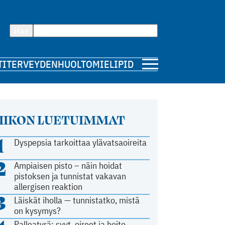
Hae
TI
TERVEYDENHUOLTO
MIELIPIDE
IIKON LUETUIMMAT
1
Dyspepsia tarkoittaa ylävatsaoireita
2
Ampiaisen pisto – näin hoidat
pistoksen ja tunnistat vakavan
allergisen reaktion
3
Läiskät iholla — tunnistatko, mistä
on kysymys?
Palleatyrä: syyt, oireet ja hoito