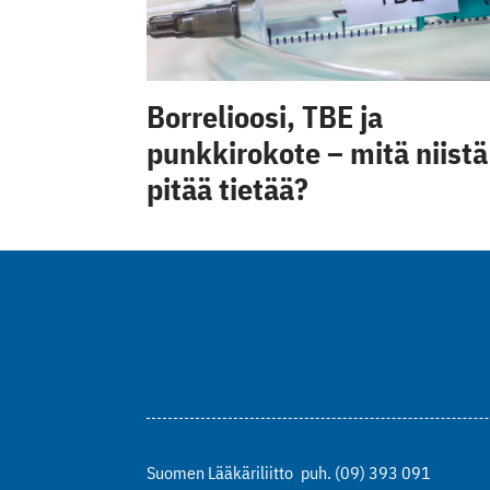
Borrelioosi, TBE ja
punkkirokote – mitä niistä
pitää tietää?
Suomen Lääkäriliitto
puh. (09) 393 091