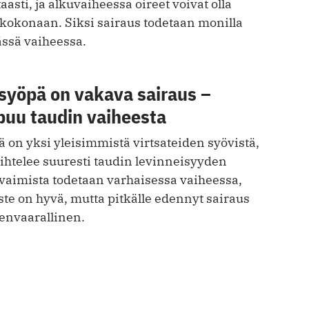
aasti, ja alkuvaiheessa oireet voivat olla
a kokonaan. Siksi sairaus todetaan monilla
sä vaiheessa.
syöpä on vakava sairaus –
puu taudin vaiheesta
 on yksi yleisimmistä virtsateiden syövistä,
ihtelee suuresti taudin levinneisyyden
aimista todetaan varhaisessa vaiheessa,
ste on hyvä, mutta pitkälle edennyt sairaus
envaarallinen.