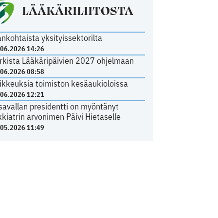
LÄÄKÄRILIITOSTA
ankohtaista yksityissektorilta
.06.2026 14:26
rkista Lääkäripäivien 2027 ohjelmaan
.06.2026 08:58
ikkeuksia toimiston kesäaukioloissa
.06.2026 12:21
savallan presidentti on myöntänyt
kkiatrin arvonimen Päivi Hietaselle
.05.2026 11:49