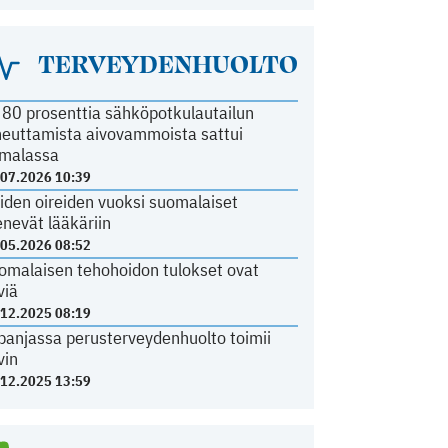
TERVEYDENHUOLTO
i 80 prosenttia sähköpotkulautailun
heuttamista aivovammoista sattui
malassa
.07.2026 10:39
iden oireiden vuoksi suomalaiset
nevät lääkäriin
.05.2026 08:52
omalaisen tehohoidon tulokset ovat
viä
.12.2025 08:19
panjassa perusterveydenhuolto toimii
vin
.12.2025 13:59