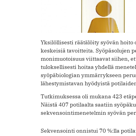
Yksilöllisesti räätälöity syövän hoit
keskeisiä tavoitteita. Syöpäsolujen 
monimuotoisuus viittaavat siihen, e
tuloksellisesti hoitaa yhdellä menetel
syöpäbiologian ymmärrykseen perustu
lähestymistavan ­hyödyistä potilaiden
Tutkimuksessa oli mukana 423 etä­pe
Näistä 407 potilaalta saatiin syöpäku
sekvensointimenetelmin syövän per
Sekvensointi onnistui 70 %:lla potilai