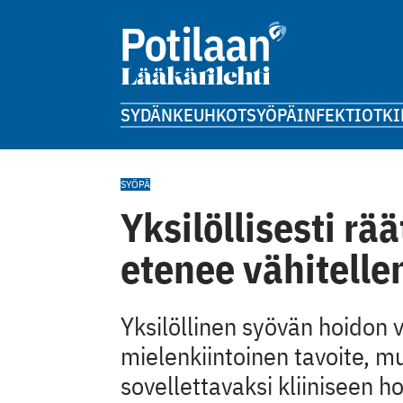
SYDÄN
KEUHKOT
SYÖPÄ
INFEKTIOT
KI
SYÖPÄ
Yksilöllisesti rä
etenee vähitelle
Yksilöllinen syövän hoidon v
mielenkiintoinen tavoite, m
sovellettavaksi kliiniseen h