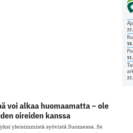
Aj
22
Ku
18
Po
11
Ta
ar
22
pä voi alkaa huomaamatta – ole
iden oireiden kanssa
 yksi yleisimmistä syövistä Suomessa. Se