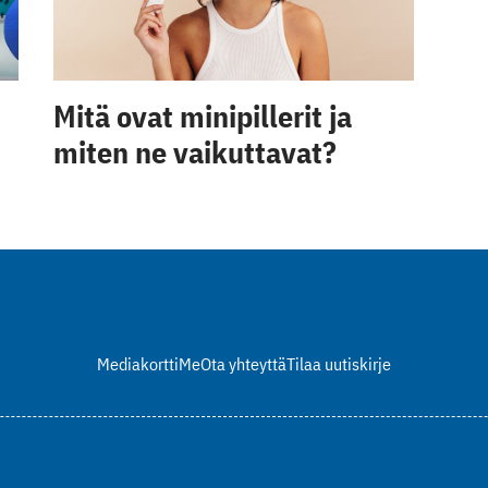
Mitä ovat minipillerit ja
miten ne vaikuttavat?
Mediakortti
Me
Ota yhteyttä
Tilaa uutiskirje