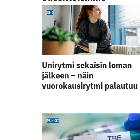
UNI
Unirytmi sekaisin loman
jälkeen – näin
vuorokausirytmi palautuu
PUNKKI