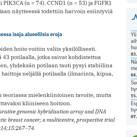
li PIK3CA (n = 74). CCND1 (n = 53) ja FGFR1
ilaan näytteessä todettiin harvoin esiintyviä
ssa isoja alueellisia eroja
Yl
ai
hu
oiden hoito voitiin valita yksilöllisesti.
03
 43 potilaalla, jotka saivat kohdistettua
Nä
teen, yhdeksän potilaan tauti pysyi stabiilina
me
haittoja neljällä potilaalla (ilmarinta, kipua,
04
Su
hy
n teoriassa mielenkiintoinen tavoite, mutta
15
ttavaksi kliiniseen hoitoon.
Es
hy
rative genomic hybridisation array and DNA
07
tic breast cancer; a multicentre, prospective trial
014;15:267–74.