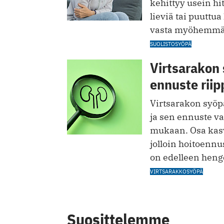
kehittyy usein hit
lieviä tai puuttu
vasta myöhemmäs
SUOLISTOSYÖPÄ
Virtsarakon 
ennuste riip
Virtsarakon syöpä
ja sen ennuste va
mukaan. Osa kasv
jolloin hoitoennu
on edelleen heng
VIRTSARAKKOSYÖPÄ
Suosittelemme