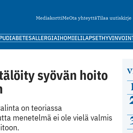
Mediakortti
Me
Ota yhteyttä
Tilaa uutiskirje
PU
DIABETES
ALLERGIA
IHO
MIELI
LAPSET
HYVINVOIN
V
ätälöity syövän hoito
n
alinta on teoriassa
utta menetelmä ei ole vielä valmis
oitoon.