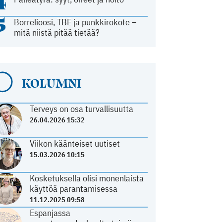
4
5
Borrelioosi, TBE ja punkkirokote –
mitä niistä pitää tietää?
KOLUMNI
Terveys on osa turvallisuutta
26.04.2026 15:32
Viikon käänteiset uutiset
15.03.2026 10:15
Kosketuksella olisi monenlaista
käyttöä parantamisessa
11.12.2025 09:58
Espanjassa