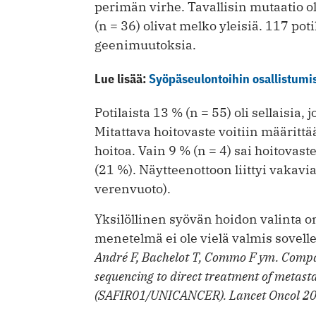
perimän virhe. Tavallisin mutaatio o
(n = 36) olivat melko yleisiä. 117 pot
geenimuutoksia.
Lue lisää:
Syöpäseulontoihin osallistumise
Potilaista 13 % (n = 55) oli sellaisia, j
Mitattava hoitovaste voitiin määrittää
hoitoa. Vain 9 % (n = 4) sai hoito­vas
(21 %). Näytteenottoon liittyi vakavia 
verenvuoto).
Yksilöllinen syövän hoidon valinta o
menetelmä ei ole vielä valmis sovelle
André F, Bachelot T, Commo F ym. Compa
sequencing to direct treatment of metasta
(SAFIR01/UNICANCER). Lancet Oncol 2