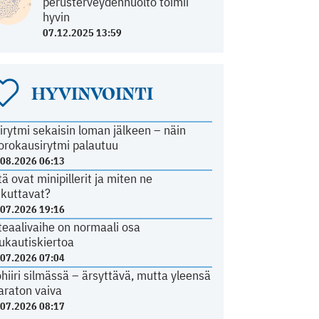
perusterveydenhuolto toimii
hyvin
07.12.2025 13:59
HYVINVOINTI
irytmi sekaisin loman jälkeen – näin
orokausirytmi palautuu
.08.2026 06:13
tä ovat minipillerit ja miten ne
ikuttavat?
.07.2026 19:16
teaalivaihe on normaali osa
ukautiskiertoa
.07.2026 07:04
ohiiri silmässä – ärsyttävä, mutta yleensä
araton vaiva
.07.2026 08:17