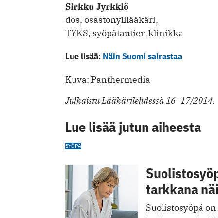
Sirkku Jyrkkiö
dos, osastonylilääkäri,
TYKS, syöpätautien klinikka
Lue lisää:
Näin Suomi sairastaa
Kuva: Panthermedia
Julkaistu Lääkärilehdessä 16–17/2014.
Lue lisää jutun aiheesta
SYÖPÄ
Suolistosyö
tarkkana nä
Suolistosyöpä on