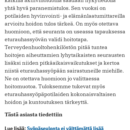
kaikilla aktiivihoidoilla saadaan nykytiedolla
yhtä ­hyvä paranemistulos. Sen vuoksi on
potilaiden hyvinvointi- ja elämänlaatumittareilla
arvioitu hoidon tulos tärkeä. On myös otettava
huo­mioon, että seuranta on useassa tapauksessa
eturauhassyövän validi hoitotapa.
Terveydenhuoltohenkilöstön pitää tuntea
hoitojen aiheuttamien lyhytaikaisten seurausten
lisäksi niiden pitkäaikaisvaikutukset ja kertoa
niistä eturauhassyöpään sairastuneille miehille.
Ne on otettava huomioon jo valittaessa
hoitomuotoa. Tuloksemme tukevat myös
eturauhassyöpäpotilaiden kokonaisvaltaisen
hoidon ja kuntoutuksen tärkeyttä.
Tästä asiasta tiedettiin
Lue lisää:
Syöpäseulonta ei välttämättä lisää