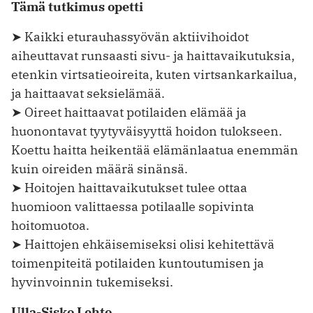
Tämä tutkimus opetti
➤ Kaikki eturauhassyövän aktiivihoidot
aiheuttavat runsaasti sivu- ja haittavaikutuksia,
etenkin virtsatieoireita, kuten virtsankarkailua,
ja haittaavat seksielämää.
➤ Oireet haittaavat potilaiden elämää ja
huonontavat tyytyväisyyttä hoidon tulokseen.
Koettu haitta heikentää elämänlaatua enemmän
kuin oireiden määrä sinänsä.
➤ Hoitojen haittavaikutukset tulee ottaa
huomioon valittaessa potilaalle sopivinta
hoitomuotoa.
➤ Haittojen ehkäisemiseksi olisi kehitettävä
toimenpiteitä potilaiden kuntoutumisen ja
hyvinvoinnin tukemiseksi.
Ulla-Sisko Lehto