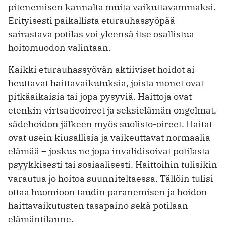
pitenemisen kannalta muita vaikuttavammaksi.
Erityisesti paikallista eturauhassyöpää
sairastava potilas voi yleensä itse osallistua
hoitomuodon valintaan.
Kaikki eturauhassyövän aktiiviset hoidot ai­
heuttavat haittavaikutuksia, joista monet ovat
pitkäaikaisia tai jopa pysyviä. Haittoja ovat
etenkin virtsatieoireet ja seksielämän ongelmat,
sädehoidon jälkeen myös suolisto-oireet. Haitat
ovat usein kiusallisia ja vaikeuttavat normaalia
elämää – joskus ne jopa invalidisoivat potilasta
psyykkisesti tai sosiaalisesti. Haittoihin tulisikin
varautua jo hoitoa suunniteltaessa. Tällöin tulisi
ottaa huomioon taudin paranemisen ja hoidon
haittavaikutusten tasapaino sekä potilaan
elämäntilanne.