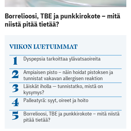
Borrelioosi, TBE ja punkkirokote – mitä
niistä pitää tietää?
VIIKON LUETUIMMAT
1
Dyspepsia tarkoittaa ylävatsaoireita
2
Ampiaisen pisto – näin hoidat pistoksen ja
tunnistat vakavan allergisen reaktion
3
Läiskät iholla — tunnistatko, mistä on
kysymys?
4
Palleatyrä: syyt, oireet ja hoito
5
Borrelioosi, TBE ja punkkirokote – mitä niistä
pitää tietää?