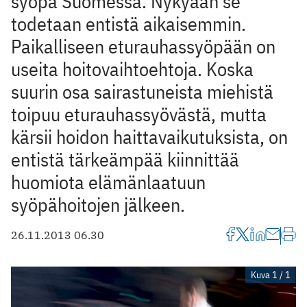
syöpä Suomessa. Nykyään se
todetaan entistä aikaisemmin.
Paikalliseen eturauhassyöpään on
useita hoitovaihtoehtoja. Koska
suurin osa sairastuneista miehistä
toipuu eturauhassyövästä, mutta
kärsii hoidon haittavaikutuksista, on
entistä tärkeämpää kiinnittää
huomiota elämänlaatuun
syöpähoitojen jälkeen.
26.11.2013 06.30
Kuva 1 / 1