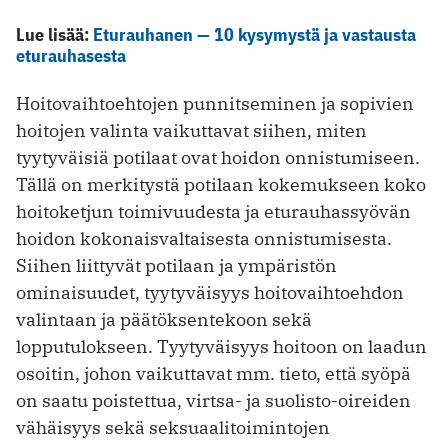
Lue lisää:
Eturauhanen — 10 kysymystä ja vastausta
eturauhasesta
Hoitovaihtoehtojen punnitseminen ja sopi­vien
hoitojen valinta vaikuttavat siihen, miten
tyytyväisiä potilaat ovat hoidon onnistumiseen.
Tällä on merkitystä potilaan kokemukseen koko
hoitoketjun toimivuudesta ja eturauhassyövän
hoidon kokonaisvaltaisesta onnistumisesta.
Siihen liittyvät potilaan ja ympäristön
ominaisuudet, tyytyväisyys hoitovaihtoehdon
valintaan ja päätöksentekoon sekä
lopputulokseen. Tyytyväisyys hoitoon on laadun
osoitin, johon vaikuttavat mm. tieto, että syöpä
on saatu poistettua, virtsa- ja suolisto-oireiden
vähäisyys sekä seksuaalitoimintojen