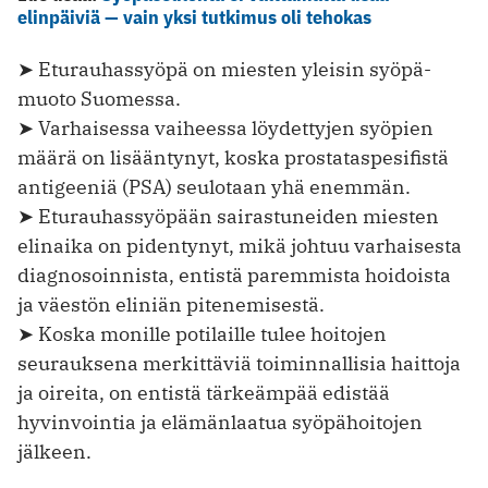
elinpäiviä — vain yksi tutkimus oli tehokas
➤ Eturauhassyöpä on miesten yleisin syöpä­
muoto Suomessa.
➤ Varhaisessa vaiheessa löydettyjen syöpien
määrä on lisääntynyt, koska prostataspesifistä
antigeeniä (PSA) seulotaan yhä enemmän.
➤ Eturauhassyöpään sairastuneiden miesten
elinaika on pidentynyt, mikä johtuu varhaisesta
diagnosoinnista, entistä paremmista hoidoista
ja väestön eliniän pitenemisestä.
➤ Koska monille potilaille tulee hoitojen
seurauksena merkittäviä toiminnallisia haittoja
ja oireita, on entistä tärkeämpää edistää
hyvinvointia ja elämänlaatua syöpähoitojen
jälkeen.