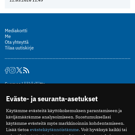
22.05.2026 11:49
Mediakortti
Me
Ota yhteyttä
Tilaa uutiskirje
Suomen Lääkäriliitto
Mäkelänkatu 2, PL 49
Eväste- ja seuranta-asetukset
00510 Helsinki
puh. (09) 393 091
Käytämme evästeitä käyttökokemuksen parantamiseen ja
toimitus@potilaanlaakarilehti.fi
kävijämäärämme analysoimiseen. Suostumuksellasi
käytämme evästeitä myös markkinoinnin kohdentamiseen.
ISSN 2323-9476
Lisää tietoa
evästekäytännöistämme
. Voit hyväksyä kaikki tai