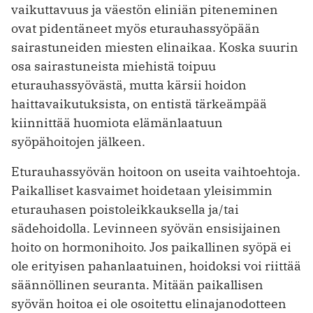
vaikuttavuus ja väestön eliniän piteneminen
ovat pidentäneet myös eturauhassyöpään
sairastuneiden miesten elinaikaa. Koska suurin
osa sairastuneista miehistä toipuu
eturauhassyövästä, mutta kärsii hoidon
haittavaikutuksista, on entistä tärkeämpää
kiinnittää huomiota elämänlaatuun
syöpähoitojen jälkeen.
Eturauhassyövän hoitoon on useita vaihto­ehtoja.
Paikalliset kasvaimet hoidetaan yleisimmin
eturauhasen poistoleikkauksella ja/tai
sädehoidolla. Levinneen syövän ensisijainen
hoito on hormonihoito. Jos paikallinen syöpä ei
ole erityisen pahanlaatuinen, hoidoksi voi riittää
säännöllinen seuranta. Mitään paikallisen
syövän hoitoa ei ole osoitettu elinajanodotteen