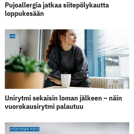
Pujoallergia jatkaa siitepölykautta
loppukesään
UNI
Unirytmi sekaisin loman jälkeen – näin
vuorokausirytmi palautuu
HYÖNTEISEN PISTO