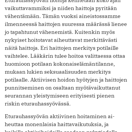
Eturauhassyövän hoitoja kehitetään koko ajan
vaikuttavammiksi ja niiden haittoja pyritään
vähentämään. Tämän vuoksi aineistossamme
ilmenneessä haittojen suuressa määrässä lienee
jo tapahtunut vähenemistä. Kuitenkin myös
nykyiset hoitotavat aiheuttavat merkittävästi
näitä haittoja. Eri haittojen merkitys potilaille
vaihtelee. Lääkärin tulee hoitoa valittaessa ottaa
huomioon potilaan kokonaiselämän­tilanne,
mukaan lukien seksuaalisuuden merkitys
potilaalle. Aktiivisen hoidon hyötyjen ja haittojen
punnitseminen on osaltaan myötävaikuttanut
seurannan yleistymiseen erityisesti pienen
riskin eturauhassyövässä.
Eturauhassyövän aktiivinen hoitaminen ai­
heuttaa monenlaisia haittavaikutuksia, ja