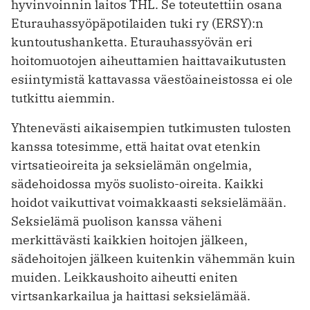
hyvinvoinnin laitos THL. Se toteutettiin osana
Eturauhassyöpäpotilaiden tuki ry (ERSY):n
kuntoutushanketta. Eturauhassyövän eri
hoitomuotojen aiheuttamien haittavaikutusten
esiintymistä kattavassa väestöaineistossa ei ole
tutkittu aiemmin.
Yhtenevästi aikaisempien tutkimusten tulosten
kanssa totesimme, ­että haitat ovat etenkin
virtsatieoireita ja seksielämän ongelmia,
sädehoidossa myös suolisto-oireita. Kaikki
hoidot vaikuttivat voimakkaasti seksielämään.
Seksielämä puolison kanssa väheni
merkittävästi kaikkien hoitojen jälkeen,
sädehoitojen jälkeen kuitenkin vähemmän kuin
muiden. Leikkaushoito aiheutti eniten
virtsankarkailua ja haittasi seksielämää.