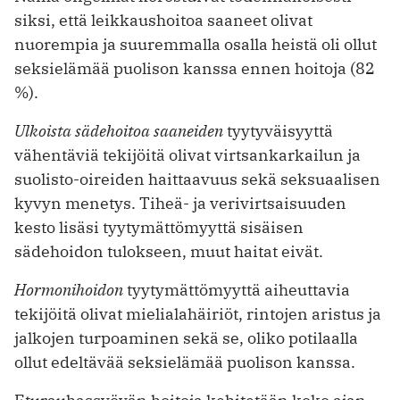
siksi, että leikkaushoitoa saaneet olivat
nuorempia ja suuremmalla osalla heistä oli ollut
seksielämää puolison kanssa ennen hoitoja (82
%).
Ulkoista sädehoitoa saaneiden
tyytyväisyyttä
vähentäviä tekijöitä olivat virtsankarkailun ja
suolisto-oireiden haittaavuus sekä seksuaalisen
kyvyn menetys. Tiheä- ja verivirtsaisuuden
kesto lisäsi tyytymättömyyttä sisäisen
sädehoidon tulokseen, muut haitat eivät.
Hormonihoidon
tyytymättömyyttä aiheuttavia
tekijöitä olivat mielialahäiriöt, rintojen aristus ja
jalkojen turpoaminen sekä se, oliko potilaalla
ollut edeltävää seksielämää puolison kanssa.