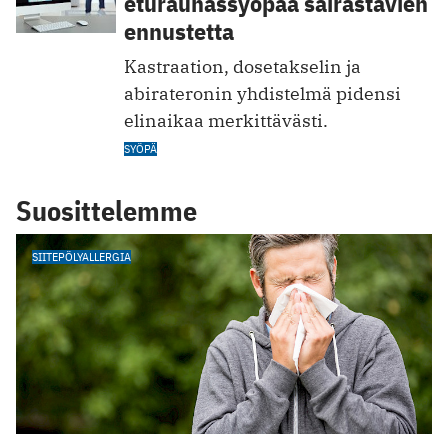
eturauhassyöpää sairastavien
ennustetta
Kastraation, dosetakselin ja
abirateronin yhdistelmä pidensi
elinaikaa merkittävästi.
SYÖPÄ
Suosittelemme
SIITEPÖLYALLERGIA