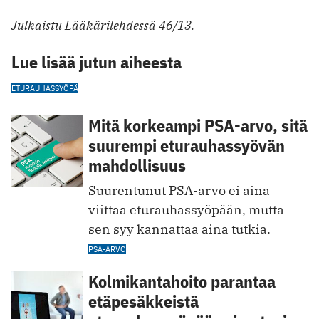
Julkaistu Lääkärilehdessä 46/13.
Lue lisää jutun aiheesta
ETURAUHASSYÖPÄ
Mitä korkeampi PSA-arvo, sitä
suurempi eturauhassyövän
mahdollisuus
Suurentunut PSA-arvo ei aina
viittaa eturauhassyöpään, mutta
sen syy kannattaa aina tutkia.
PSA-ARVO
Kolmikantahoito parantaa
etäpesäkkeistä