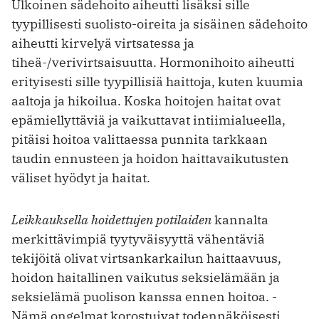
Ulkoinen sädehoito aiheutti lisäksi sille
tyypillisesti suolisto-oireita ja sisäinen sädehoito
aiheutti kirvelyä virtsatessa ja
tiheä-/verivirtsaisuutta. Hormonihoito aiheutti
erityisesti sille tyypillisiä haittoja, kuten kuumia
aaltoja ja hikoilua. Koska hoitojen haitat ovat
epämiellyttäviä ja vaikuttavat intiimialueella,
pitäisi hoitoa valittaessa punnita tarkkaan
taudin ennusteen ja hoidon haittavaikutusten
väliset hyödyt ja haitat.
Leikkauksella hoidettujen potilaiden
kannalta
merkittävimpiä tyytyväisyyttä vähentäviä
tekijöitä olivat virtsankarkailun haittaavuus,
hoidon haitallinen vaikutus seksielämään ja
seksielämä puolison kanssa ennen hoitoa. ­
Nämä ongelmat korostuivat todennäköisesti