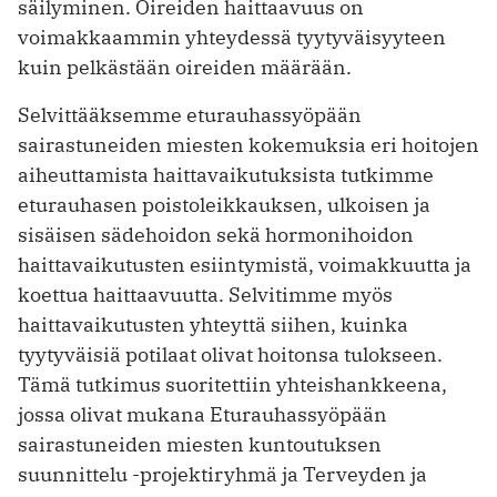
säilyminen. Oireiden haittaavuus on
voimakkaammin yhteydessä tyytyväisyyteen
kuin pelkästään oireiden määrään.
Selvittääksemme eturauhassyöpään
sairastuneiden miesten kokemuksia eri hoitojen
ai­heuttamista haittavaikutuksista tutkimme
eturauhasen poistoleikkauksen, ulkoisen ja
sisäisen sädehoidon sekä hormonihoidon
haittavaikutusten esiintymistä, voimakkuutta ja
koettua haittaavuutta. Selvitimme myös
haittavaikutusten yhteyttä siihen, kuinka
tyytyväisiä potilaat olivat hoitonsa tulokseen.
Tämä tutkimus suoritettiin yhteishankkeena,
jossa olivat mukana Eturauhassyöpään
sairastuneiden miesten kuntoutuksen
suunnittelu -projektiryhmä ja Terveyden ja