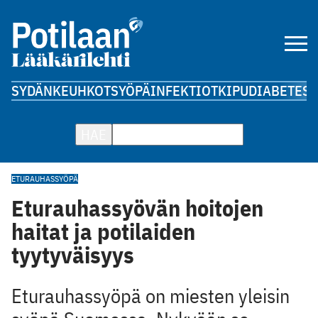
SYDÄN
KEUHKOT
SYÖPÄ
INFEKTIOT
KIPU
DIABETES
A
HAE
ETURAUHASSYÖPÄ
Eturauhassyövän hoitojen
haitat ja potilaiden
tyytyväisyys
Eturauhassyöpä on miesten yleisin