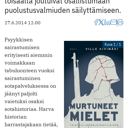
toisaalta joutuivat osallistumaan
puolustusvalmiuden säilyttämiseen.
27.6.2014 12.00
Psyykkisen
Kuva 1 / 1
sairastumisen
erityisesti aiemmin
voimakkaan
tabuluonteen vuoksi
sairastuminen
sotapalveluksessa on
jäänyt paljolti
vaietuksi osaksi
sotahistoriaa. Harva
historian
harrastajakaan tietää,