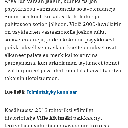
Arvailun varaan jääkin, kuinka paljon
psyykkisesti vammautuneita sotaveteraaneja
Suomessa kuoli korvikealkoholeihin ja
pakkaseen sotien jälkeen. Vielä 2000-luvullakin
on psykiatrien vastaanotoille joskus tullut
sotaveteraaneja, joiden kokemat psyykkisesti
poikkeuksellisen raskaat koettelemukset ovat
alkaneet palata esimerkiksi toistuvina
painajaisina, kun arkielämän täyttäneet toimet
ovat hiipuneet ja vanhat muistot alkavat työntyä
takaisin tietoisuuteen.
Lue lisää:
Toimintakyky kunniaan
Kesäkuussa 2013 tohtoriksi väitellyt
historioitsija
Ville Kivimäki
paikkaa nyt
teoksellaan vähintään divisioonan kokoista