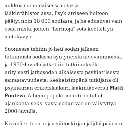
aukkoa suomalaisessa sota- ja
lääkintähistoriassa. Psykiatriseen hoitoon
päätyi noin 18 000 sotilasta, ja he edustivat vain
osaa niistä, joiden ”hermoja” sota koetteli yli
sietokyvyn.
Suomessa tehtiin jo heti sodan jälkeen
tutkimusta sodassa syntyneistä aivovammoista,
ja 1970-luvulla jatkettiin tutkimuksilla
erityisesti jatkosodan aikaisesta psykiatrisesta
sairastavuudesta. Keskeisimpänä tutkijana oli
psykiatrian erikoislääkäri, lääkintäeversti
Matti
Ponteva
. ­Aiheen popularisointi on tullut
ajankohtaiseksi vasta sodan varjon väistyttyä
2000-luvulla.
Kivimäen teos nojaa väitöskirjan jäljiltä pääosin