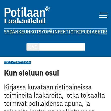
SYDÄN
KEUHKOT
SYÖPÄ
INFEKTIOT
KIPU
DIABETES
A
HAE
MIELENTERVEYS
SOTA
Kun sieluun osui
Kirjassa kuvataan ristipaineissa
toimineita lääkäreitä, jotka toisaalta
toimivat potilaidensa apuna, ja