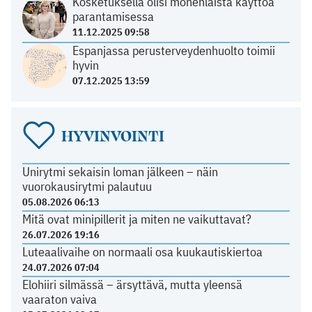
Kosketuksella olisi monenlaista käyttöä
parantamisessa
11.12.2025 09:58
Espanjassa perusterveydenhuolto toimii
hyvin
07.12.2025 13:59
HYVINVOINTI
Unirytmi sekaisin loman jälkeen – näin
vuorokausirytmi palautuu
05.08.2026 06:13
Mitä ovat minipillerit ja miten ne vaikuttavat?
26.07.2026 19:16
Luteaalivaihe on normaali osa kuukautiskiertoa
24.07.2026 07:04
Elohiiri silmässä – ärsyttävä, mutta yleensä
vaaraton vaiva