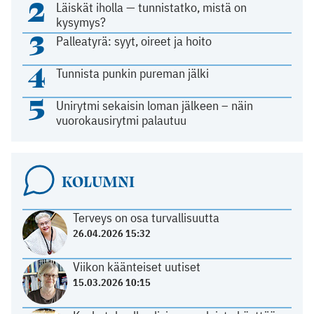
2
Läiskät iholla — tunnistatko, mistä on
kysymys?
3
Palleatyrä: syyt, oireet ja hoito
4
Tunnista punkin pureman jälki
5
Unirytmi sekaisin loman jälkeen – näin
vuorokausirytmi palautuu
KOLUMNI
Terveys on osa turvallisuutta
26.04.2026 15:32
Viikon käänteiset uutiset
15.03.2026 10:15