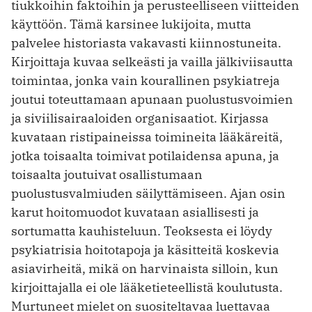
tiukkoihin faktoihin ja perusteelliseen viitteiden
käyttöön. Tämä karsinee lukijoita, mutta
palvelee historiasta vakavasti kiinnostuneita.
Kirjoittaja kuvaa selkeästi ja vailla jälkiviisautta
toimintaa, jonka vain kourallinen psykiatreja
joutui toteuttamaan apunaan puolustusvoimien
ja siviilisairaaloiden organisaatiot. Kirjassa
kuvataan ristipaineissa toimineita lääkäreitä,
jotka toisaalta toimivat potilaidensa apuna, ja
toisaalta joutuivat osallistumaan
puolustusvalmiuden säilyttämiseen. Ajan osin
karut hoitomuodot kuvataan asiallisesti ja
sortumatta kauhisteluun. Teoksesta ei löydy
psykiatrisia hoitotapoja ja käsitteitä koskevia
asiavirheitä, mikä on harvinaista silloin, kun
kirjoittajalla ei ole lääketieteellistä koulutusta.
Murtuneet mielet on suositeltavaa luettavaa