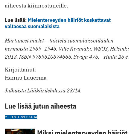
aiheesta kiinnostuneille.
Lue lisää:
Mielenterveyden häiriöt koskettavat
valtaosaa suomalaisista
Murtuneet mielet – taistelu suomalais­sotilaiden
hermoista 1939–1945. Ville Kivimäki. WSOY, Helsinki
2013. ISBN 9789510374665. Sivuja 475. Hinta 25 e.
Kirjoittanut:
Hannu Lauerma
Julkaistu Lääkärilehdessä 23/14.
Lue lisää jutun aiheesta
MIELENTERVEYS
SOTA
Miksi mielenterveyden häiriöt