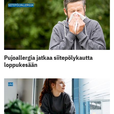
SIITEPÖLYALLERGIA
Pujoallergia jatkaa siitepölykautta
loppukesään
UNI