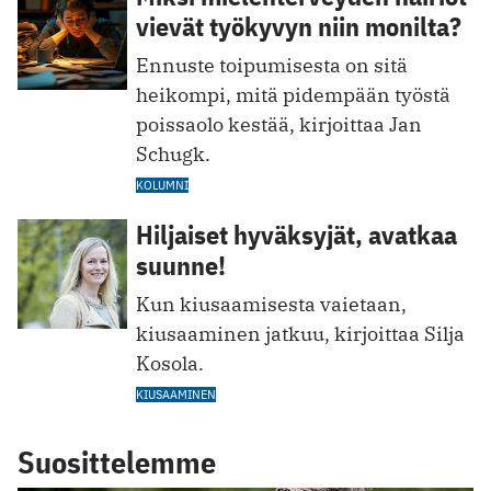
vievät työkyvyn niin monilta?
Ennuste toipumisesta on sitä
heikompi, mitä pidempään työstä
poissaolo kestää, kirjoittaa Jan
Schugk.
KOLUMNI
Hiljaiset hyväksyjät, avatkaa
suunne!
Kun kiusaamisesta vaietaan,
kiusaaminen jatkuu, kirjoittaa Silja
Kosola.
KIUSAAMINEN
Suosittelemme