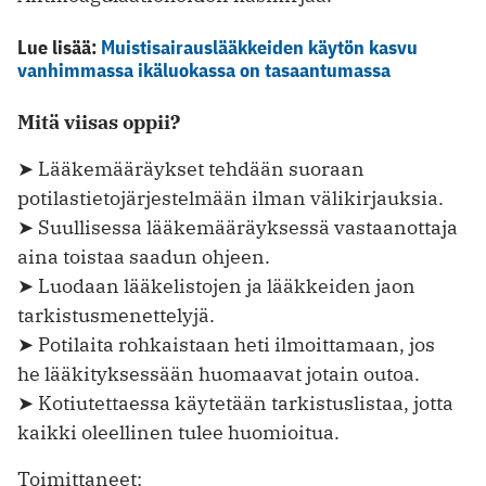
Lue lisää:
Muistisairauslääkkeiden käytön kasvu
vanhimmassa ikäluokassa on tasaantumassa
Mitä viisas oppii?
➤ Lääkemääräykset tehdään suoraan
potilastieto­järjestelmään ilman välikirjauksia.
➤ Suullisessa lääkemääräyksessä vastaanottaja
aina toistaa saadun ohjeen.
➤ Luodaan lääkelistojen ja lääkkeiden jaon
tarkistus­menettelyjä.
➤ Potilaita rohkaistaan heti ilmoittamaan, jos
he ­lääkityksessään huomaavat jotain outoa.
➤ Kotiutettaessa käytetään tarkistuslistaa, jotta
kaikki oleellinen tulee huomioitua.
Toimittaneet: