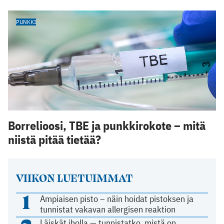
PUNKKI
Borrelioosi, TBE ja punkkirokote – mitä
niistä pitää tietää?
VIIKON LUETUIMMAT
1
Ampiaisen pisto – näin hoidat pistoksen ja
tunnistat vakavan allergisen reaktion
Läiskät iholla — tunnistatko, mistä on