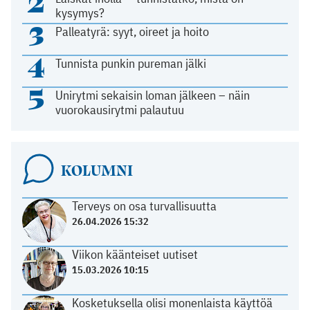
2
kysymys?
3
Palleatyrä: syyt, oireet ja hoito
4
Tunnista punkin pureman jälki
5
Unirytmi sekaisin loman jälkeen – näin
vuorokausirytmi palautuu
KOLUMNI
Terveys on osa turvallisuutta
26.04.2026 15:32
Viikon käänteiset uutiset
15.03.2026 10:15
Kosketuksella olisi monenlaista käyttöä