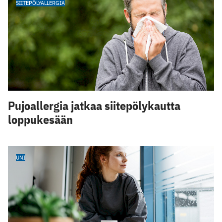
SIITEPÖLYALLERGIA
Pujoallergia jatkaa siitepölykautta
loppukesään
UNI