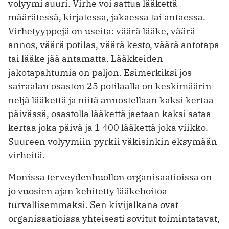
volyymi suuri. Virhe voi sattua lääkettä
määrätessä, kirjatessa, jakaessa tai antaessa.
Virhetyyppejä on useita: väärä lääke, väärä
annos, väärä potilas, väärä kesto, väärä antotapa
tai lääke jää antamatta. Lääkkeiden
jakotapahtumia on paljon. Esimerkiksi jos
sairaalan osaston 25 potilaalla on keskimäärin
neljä lääkettä ja niitä annostellaan kaksi kertaa
päivässä, osastolla lääkettä jaetaan kaksi sataa
kertaa joka päivä ja 1 400 lääkettä joka viikko.
Suureen volyymiin pyrkii väkisinkin eksymään
virheitä.
Monissa terveydenhuollon organisaatioissa on
jo vuosien ajan kehitetty lääkehoitoa
turvallisemmaksi. Sen kivijalkana ovat
organisaa­tioissa yhteisesti sovitut toimintatavat,