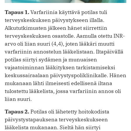
Tapaus 1.
Varfariinia käyttävä potilas tuli
terveyskeskuksen päivystykseen illalla.
Alkututkimusten jälkeen hänet siirrettiin
terveyskeskuksen osastolle. Aamulla otettu INR-
arvo oli liian suuri (4,4), joten lääkäri muutti
varfariinin annostelun lääke­listaan. Iltapäivällä
potilas siirtyi sydämen ja munuaisen
vajaatoiminnan lääkityksen tarkistamiseksi
keskussairaalaan päivystyspoliklinikalle. Hänen
mukanaan lähti ilmeisesti edellisenä iltana
tulostettu lääkelista, jossa varfariinin annos oli
liian suuri.
Tapaus 2.
Potilas oli lähetetty hoitokodista
päivystysta­pauksena terveyskeskukseen
lääkelista mukanaan. Sieltä hän siirtyi