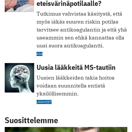
eteisvärinäpotilaalle?
Tutkimus vahvistaa käsitystä, että
myös iäkäs suuren riskin potilas
tarvitsee antikoagulantin ja että yhä
useammin sen ehkä kannattaa olla
uusi suora antikoagulantti.
ASA
Uusia lääkkeitä MS-tautiin
Uusien lääkkeiden takia hoitoa
voidaan suunnitella entistä
yksilöllisemmin.
LÄÄKKEET
Suosittelemme