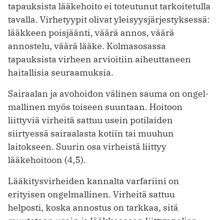
tapauksista lääkehoito ei toteutunut tarkoitetulla
tavalla. Virhetyypit olivat yleisyysjärjestyksessä:
lääkkeen poisjäänti, väärä annos, väärä
annostelu, väärä lääke. Kolmasosassa
tapauksista virheen arvioitiin aiheuttaneen
haitallisia seuraamuksia.
Sairaalan ja avohoidon välinen sauma on ongel­
mallinen myös toiseen suuntaan. Hoitoon
liittyviä virheitä sattuu usein potilaiden
siirtyessä sairaalasta kotiin tai muuhun
laitokseen. Suurin osa virheistä liittyy
lääkehoitoon (4,5).
Lääkitysvirheiden kannalta varfariini on
erityisen ongelmallinen. Virheitä sattuu
helposti, koska annostus on tarkkaa, sitä