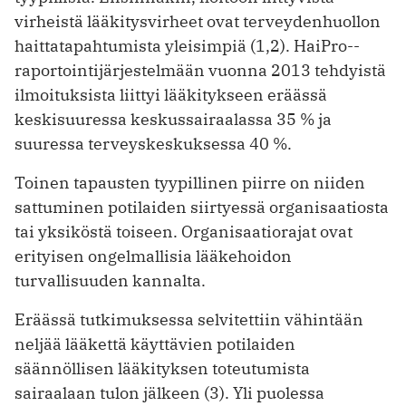
virheistä lääkitysvirheet ovat terveydenhuollon
haittatapahtumista yleisimpiä (1,2). HaiPro-­
raportointijärjestelmään vuonna 2013 tehdyistä
ilmoituksista liittyi lääkitykseen eräässä
keskisuuressa keskussairaalassa 35 % ja
suuressa terveyskeskuksessa 40 %.
Toinen tapausten tyypillinen piirre on niiden
sattuminen potilaiden siirtyessä organisaatiosta
tai yksiköstä toiseen. Organisaatiorajat ovat
erityisen ongelmallisia lääkehoidon
turvallisuuden kannalta.
Eräässä tutkimuksessa selvitettiin vähintään
neljää lääkettä käyttävien potilaiden
säännöllisen lääkityksen toteutumista
sairaalaan tulon jälkeen (3). Yli puolessa