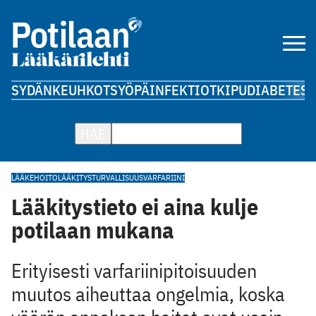
SYDÄN
KEUHKOT
SYÖPÄ
INFEKTIOT
KIPU
DIABETES
A
HAE
LÄÄKEHOITO
LÄÄKITYSTURVALLISUUS
VARFARIINI
Lääkitystieto ei aina kulje
potilaan mukana
Erityisesti varfariinipitoisuuden
muutos aiheuttaa ongelmia, koska