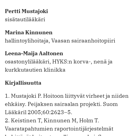
Pertti Mustajoki
sisätautilääkäri
Marina Kinnunen
hallintoylihoitaja, Vaasan sairaanhoitopiiri
Leena-Maija Aaltonen
osastonylilääkäri, HYKS:n korva-, nenä ja
kurkkutautien klinikka
Kirjallisuutta
1. Mustajoki P. Hoitoon liittyvät virheet ja niiden
ehkäisy. Peijaksen sairaalan projekti. Suom
Lääkäril 2005;60:2623–5.
2. Keistinen T, Kinnunen M, Holm T.
Vaaratapahtumien raportointi­järjestelmät