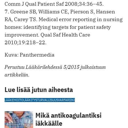
Comm J Qual Patient Saf 2008;34:36–45.
7. Greene SB, Williams CE, Pierson S, Hansen
RA, Carey TS. Medical error reporting in nursing
homes: identifying targets for patient safety
improvement. Qual Saf Health Care
2010;19:218–22.
Kuva: Panthermedia
Perustuu Lääkärilehdessä 5/2015 julkaistuun
artikkeliin.
Lue lisää jutun aiheesta
LÄÄKEHOITO
LÄÄKITYSTURVALLISUUS
VARFARIINI
Mikä antikoagulantiksi
iäkkäälle