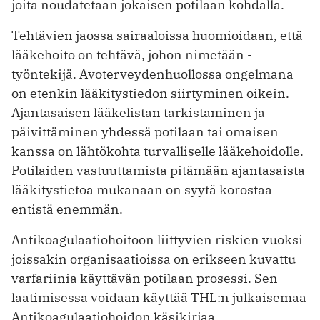
joita noudatetaan jokaisen potilaan kohdalla.
Tehtävien jaossa sairaaloissa huomioidaan, että
lääkehoito on tehtävä, johon nimetään ­
työntekijä. Avoterveydenhuollossa ongelmana
on etenkin lääkitystiedon siirtyminen oikein.
Ajantasaisen lääkelistan tarkistaminen ja
päivittäminen yhdessä potilaan tai omaisen
kanssa on lähtökohta turvalliselle lääkehoidolle.
Potilaiden vastuuttamista pitämään ajantasaista
lääkitystietoa mukanaan on syytä korostaa
entistä enemmän.
Antikoagulaatiohoitoon liittyvien riskien vuoksi
joissakin organisaatioissa on erikseen kuvattu
varfariinia käyttävän potilaan prosessi. Sen
laatimisessa voidaan käyttää THL:n julkaisemaa
Antikoagulaatiohoidon käsikirjaa.