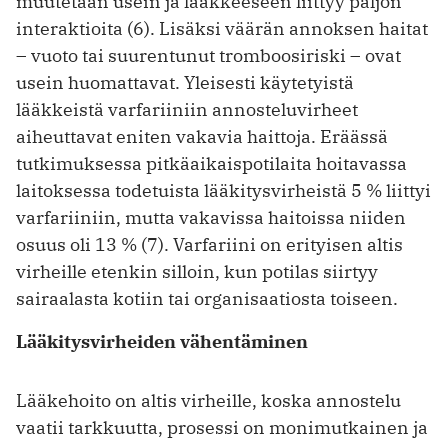
muutetaan usein ja lääkkeeseen liittyy paljon
interaktioita (6). Lisäksi väärän annoksen haitat
– vuoto tai suurentunut tromboosiriski – ovat
usein huomattavat. Yleisesti käytetyistä
lääkkeistä varfariiniin annosteluvirheet
aiheuttavat eniten vakavia haittoja. Eräässä
tutkimuksessa pitkäaikaispotilaita hoitavassa
laitoksessa todetuista lääkitysvirheistä 5 % liittyi
varfariiniin, mutta vakavissa haitoissa niiden
osuus oli 13 % (7). Varfariini on erityisen altis
virheille etenkin silloin, kun potilas siirtyy
sairaalasta kotiin tai organisaatiosta toiseen.
Lääkitysvirheiden vähentäminen
Lääkehoito on altis virheille, koska annostelu
vaatii tarkkuutta, prosessi on monimutkainen ja