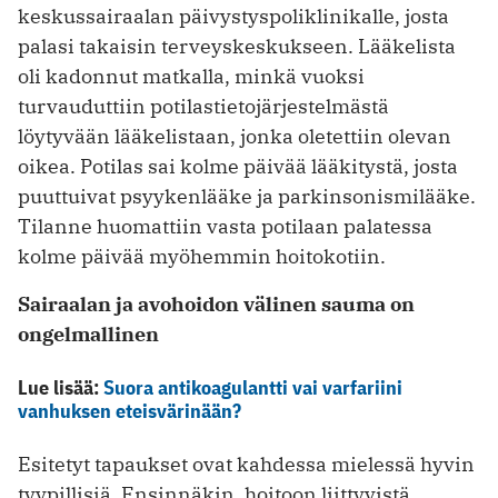
keskussairaalan päivystyspoliklinikalle, josta
palasi takaisin terveys­keskukseen. Lääkelista
oli kadonnut matkalla, minkä vuoksi
turvauduttiin potilastietojärjestelmästä
löytyvään lääkelistaan, jonka oletettiin olevan
oikea. Potilas sai kolme päivää lääkitystä, josta
puuttuivat psyykenlääke ja parkinsonismilääke.
Tilanne huomattiin vasta potilaan palatessa
kolme päivää myöhemmin hoitokotiin.
Sairaalan ja avohoidon välinen sauma on
ongelmallinen
Lue lisää:
Suora antikoagulantti vai varfariini
vanhuksen eteisvärinään?
Esitetyt tapaukset ovat kahdessa mielessä hyvin
tyypillisiä. Ensinnäkin, hoitoon liittyvistä