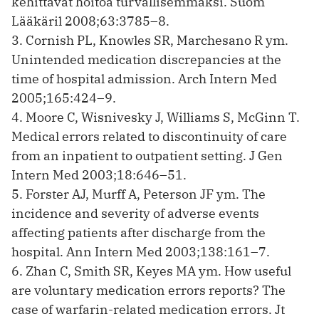
kehittävät hoitoa turvallisemmaksi. Suom
Lääkäril 2008;63:3785–8.
3. Cornish PL, Knowles SR, ­Marchesano R ym.
Unintended medication discrepancies at the
time of hospital admission. Arch Intern Med
2005;165:424–9.
4. Moore C, Wisnivesky J, Williams S, McGinn T.
Medical errors related to discontinuity of care
from an inpatient to outpatient setting. J Gen
Intern Med 2003;18:646–51.
5. Forster AJ, Murff A, Peterson JF ym. The
incidence and severity of adverse events
affecting patients after discharge from the
hospital. Ann Intern Med 2003;138:161–7.
6. Zhan C, Smith SR, Keyes MA ym. How useful
are voluntary medication errors reports? The
case of warfarin-related ­medication errors. Jt