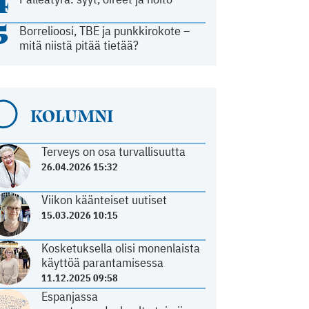
4
5
Borrelioosi, TBE ja punkkirokote –
mitä niistä pitää tietää?
KOLUMNI
Terveys on osa turvallisuutta
26.04.2026 15:32
Viikon käänteiset uutiset
15.03.2026 10:15
Kosketuksella olisi monenlaista
käyttöä parantamisessa
11.12.2025 09:58
Espanjassa