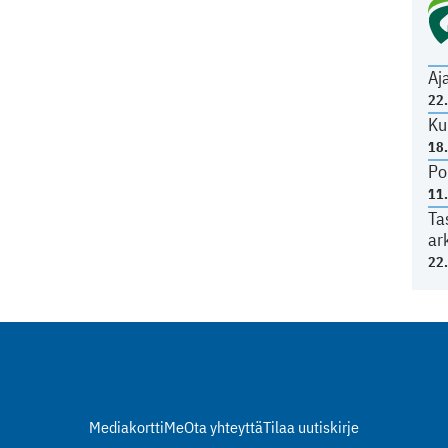
Aj
22
Ku
18
Po
11
Ta
ar
22
Mediakortti
Me
Ota yhteyttä
Tilaa uutiskirje