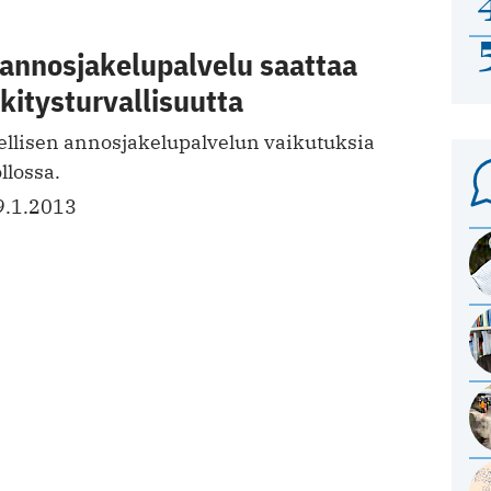
 annosjakelupalvelu saattaa
kitysturvallisuutta
ellisen annosjakelupalvelun vaikutuksia
lossa.
9.1.2013