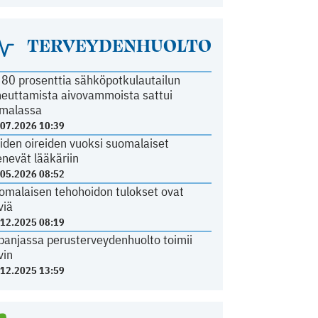
TERVEYDENHUOLTO
i 80 prosenttia sähköpotkulautailun
heuttamista aivovammoista sattui
malassa
.07.2026 10:39
iden oireiden vuoksi suomalaiset
nevät lääkäriin
.05.2026 08:52
omalaisen tehohoidon tulokset ovat
viä
.12.2025 08:19
panjassa perusterveydenhuolto toimii
vin
.12.2025 13:59