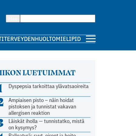
Hae
TI
TERVEYDENHUOLTO
MIELIPIDE
IIKON LUETUIMMAT
1
Dyspepsia tarkoittaa ylävatsaoireita
2
Ampiaisen pisto – näin hoidat
pistoksen ja tunnistat vakavan
allergisen reaktion
3
Läiskät iholla — tunnistatko, mistä
on kysymys?
Palleatyrä: syyt, oireet ja hoito