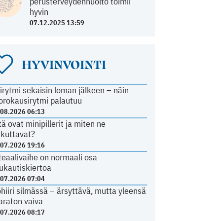
perusterveydenhuolto toimii
hyvin
07.12.2025 13:59
HYVINVOINTI
irytmi sekaisin loman jälkeen – näin
orokausirytmi palautuu
.08.2026 06:13
tä ovat minipillerit ja miten ne
ikuttavat?
.07.2026 19:16
teaalivaihe on normaali osa
ukautiskiertoa
.07.2026 07:04
ohiiri silmässä – ärsyttävä, mutta yleensä
araton vaiva
.07.2026 08:17