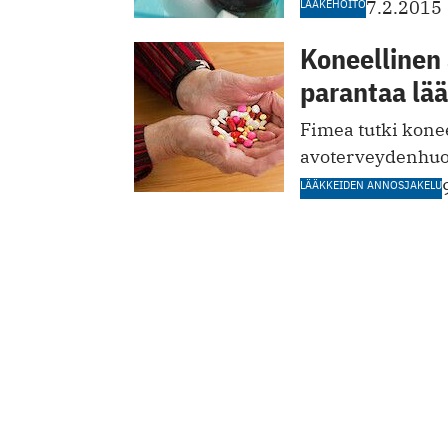
LÄÄKEHOITO
7.2.2015
Koneellinen
parantaa lää
Fimea tutki kone
avoterveydenhuol
LÄÄKKEIDEN ANNOSJAKELU