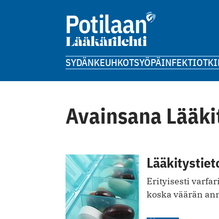
SYDÄN
KEUHKOT
SYÖPÄ
INFEKTIOT
KI
Avainsana Lääki
Lääkitystiet
Erityisesti varfa
koska väärän ann