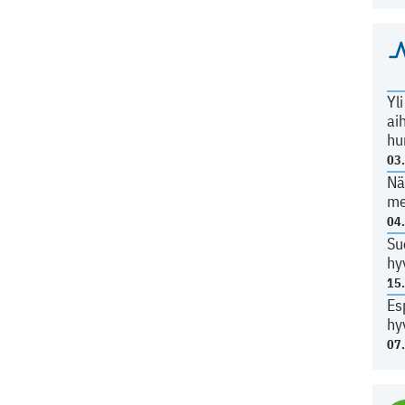
Yl
ai
hu
03
Nä
me
04
Su
hy
15
Es
hy
07