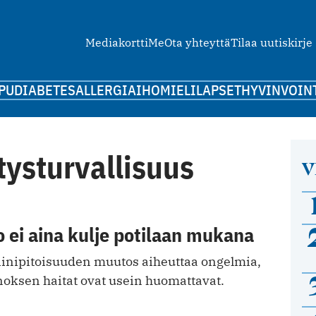
Mediakortti
Me
Ota yhteyttä
Tilaa uutiskirje
PU
DIABETES
ALLERGIA
IHO
MIELI
LAPSET
HYVINVOIN
tysturvallisuus
V
o ei aina kulje potilaan mukana
riinipitoisuuden muutos aiheuttaa ongelmia,
oksen haitat ovat usein huomattavat.