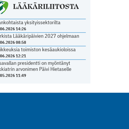
LÄÄKÄRILIITOSTA
ankohtaista yksityissektorilta
.06.2026 14:26
rkista Lääkäripäivien 2027 ohjelmaan
.06.2026 08:58
ikkeuksia toimiston kesäaukioloissa
.06.2026 12:21
savallan presidentti on myöntänyt
kkiatrin arvonimen Päivi Hietaselle
.05.2026 11:49