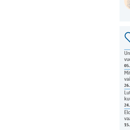
Un
vu
05
Mi
va
26
Lu
ku
24
El
va
15