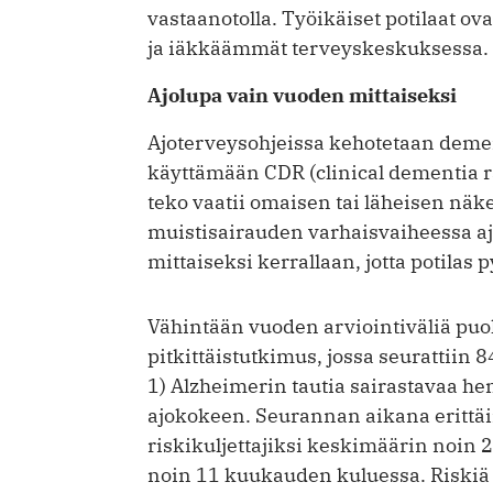
vastaanotolla. Työikäiset potilaat o
ja iäkkäämmät terveyskeskuksessa.
Ajolupa vain vuoden mittaiseksi
Ajoterveysohjeissa kehotetaan deme
käyttämään CDR (clinical dementia ra
teko vaatii omaisen tai läheisen näk
muistisairauden varhaisvaiheessa aj
mittaiseksi kerrallaan, jotta potilas
Vähintään vuoden arviointiväliä puo
pitkittäistutkimus, jossa seurattiin 8
1) Alzheimerin tautia sairastavaa hen
ajokokeen. Seurannan aikana erittäin
riskikuljettajiksi keskimäärin noin 
noin 11 kuukauden kuluessa. Riskiä l