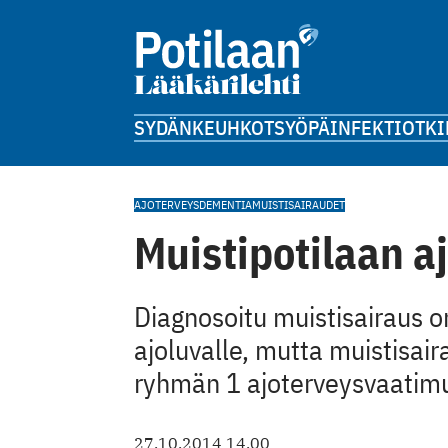
SYDÄN
KEUHKOT
SYÖPÄ
INFEKTIOT
KI
AJOTERVEYS
DEMENTIA
MUISTISAIRAUDET
Muistipotilaan a
Diagnosoitu muistisairaus 
ajoluvalle, mutta muistisai
ryhmän 1 ajoterveysvaatimuk
27.10.2014 14.00