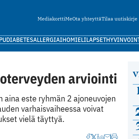
Mediakortti
Me
Ota yhteyttä
Tilaa uutiskirje
PU
DIABETES
ALLERGIA
IHO
MIELI
LAPSET
HYVINVOIN
V
joterveyden arviointi
on aina este ryhmän 2 ajoneuvojen
rauden varhaisvaiheessa voivat
set vielä täyttyä.