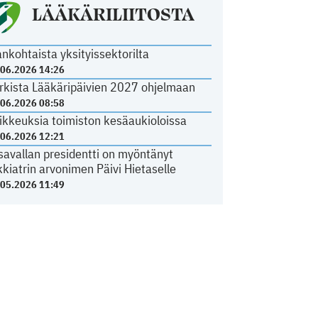
LÄÄKÄRILIITOSTA
ankohtaista yksityissektorilta
.06.2026 14:26
rkista Lääkäripäivien 2027 ohjelmaan
.06.2026 08:58
ikkeuksia toimiston kesäaukioloissa
.06.2026 12:21
savallan presidentti on myöntänyt
kkiatrin arvonimen Päivi Hietaselle
.05.2026 11:49