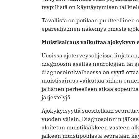
tyypillistä on käyttäytymisen tai kie
Tavallista on potilaan puutteellinen
epärealistinen näkemys omasta ajok
Muistisairaus vaikuttaa ajokykyy
Uusissa ajoterveysohjeissa linjataan
diagnoosin asettaa neurologian tai ge
diagnosointivaiheessa on syytä ottaa
muistisairaus vaikuttaa siihen enn
ja hänen perheelleen aikaa sopeutua 
järjestelyjä.
Ajokykyisyyttä suositellaan seuratt
vuoden välein. Diagnosoinnin jälkee
aloitetun muistilääkkeen vasteen a
jälkeen muistipotilasta seurataan k