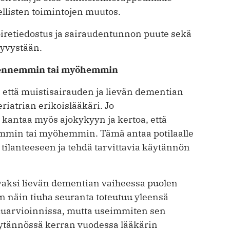
lellisten toimintojen muutos.
 oiretiedostus ja sairaudentunnon puute sekä
yvystään.
n ennemmin tai myöhemmin
, että muistisairauden ja lievän dementian
riatrian erikoislääkäri. Jo
 kantaa myös ajokykyyn ja kertoa, että
emmin tai myöhemmin. Tämä antaa potilaalle
tilanteeseen ja tehdä tarvittavia käytännön
avaksi lievän dementian vaiheessa puolen
n näin tiuha seuranta toteutuu yleensä
lkuarvioinnissa, mutta useimmiten sen
äytännössä kerran vuodessa lääkärin