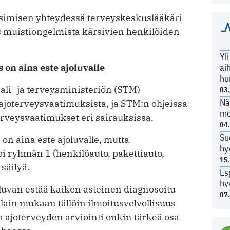
usimisen yhteydessä terveyskeskuslääkäri
 muistiongelmista kärsivien henkilöiden
Yl
ai
 on aina este ajoluvalle
hu
aali- ja terveysministeriön (STM)
03
Nä
joterveysvaatimuksista, ja STM:n ohjeissa
me
erveysvaatimukset eri sairauksissa.
04
Su
on aina este ajoluvalle, mutta
hy
i ryhmän 1 (henkilöauto, pakettiauto,
15
 säilyä.
Es
hy
oluvan estää kaiken asteinen diagnosoitu
07
ilain mukaan tällöin ilmoitusvelvollisuus
sa ajoterveyden arviointi onkin tärkeä osa