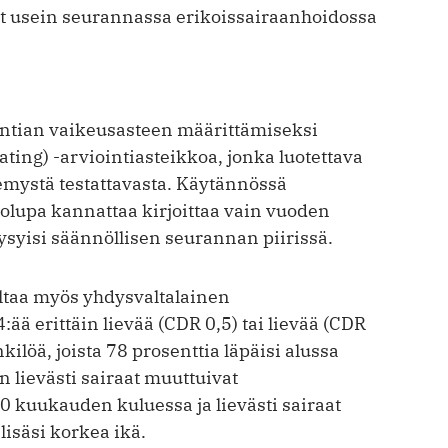
vat usein seurannassa erikoissairaanhoidossa
ntian vaikeusasteen määrittämiseksi
ting) -arviointiasteikkoa, jonka luotettava
emystä testattavasta. Käytännössä
olupa kannattaa kirjoittaa vain vuoden
 pysyisi säännöllisen seurannan piirissä.
ltaa myös yhdysvaltalainen
4:ää erittäin lievää (CDR 0,5) tai lievää (CDR
kilöä, joista 78 prosenttia läpäisi alussa
 lievästi sairaat muuttuivat
20 kuukauden kuluessa ja lievästi sairaat
isäsi korkea ikä.