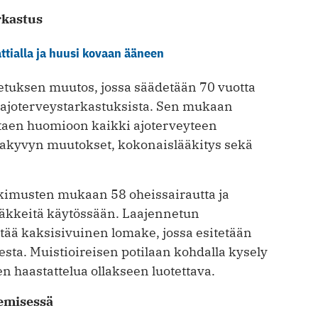
rkastus
attialla ja huusi kovaan ääneen
etuksen muutos, jossa säädetään 70 vuotta
ta ajoterveystarkastuksista. Sen mukaan
ottaen huomioon kaikki ajoterveyteen
ntakyvyn muutokset, kokonaislääkitys sekä
utkimusten mukaan 58 oheissairautta ja
äkkeitä käytössään. Laajennetun
tää kaksisivuinen lomake, jossa esitetään
sta. Muistioireisen potilaan kohdalla kysely
n haastattelua ollakseen luotettava.
kemisessä