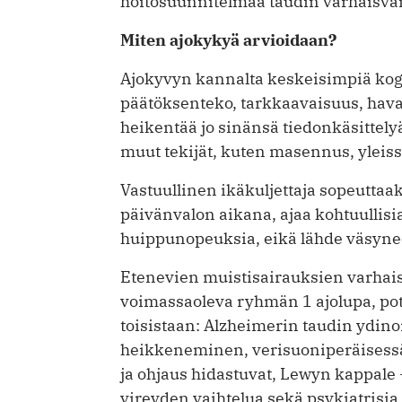
hoitosuunnitelmaa taudin varhaisva
Miten ajokykyä arvioidaan?
Ajokyvyn kannalta keskeisimpiä kogn
päätöksenteko, tarkkaavaisuus, ha
heikentää jo sinänsä tiedonkäsittelyä
muut tekijät, kuten masennus, yleiss
Vastuullinen ikäkuljettaja sopeuttaa
päivänvalon aikana, ajaa kohtuullisi
huippunopeuksia, eikä lähde väsyneen
Etenevien muistisairauksien varhaisva
voimassaoleva ryhmän 1 ajolupa, poti
toisistaan: Alzheimerin taudin ydin
heikkeneminen, verisuoniperäisessä
ja ohjaus hidastuvat, Lewyn kappale
vireyden vaihtelua sekä psykiatrisia