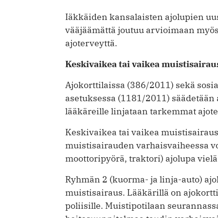
Iäkkäiden kansalaisten ajolupien u
vääjäämättä joutuu arvioimaan myös
ajoterveyttä.
Keskivaikea tai vaikea muistisairaus
Ajokorttilaissa (386/2011) sekä sosi
asetuksessa (1181/2011) säädetään a
lääkäreille linjataan tarkemmat ajot
Keskivaikea tai vaikea muistisairaus 
muistisairauden varhaisvaiheessa vo
moottoripyörä, traktori) ajolupa vielä
Ryhmän 2 (kuorma- ja linja-auto) aj
muistisairaus. Lääkärillä on ajokortt
poliisille. Muistipotilaan seurannas