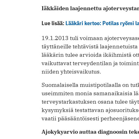
Iäkkäiden laajennettu ajoterveysta
Lue lisää:
Lääkäri kertoo: Potilas ryömi l
19.1.2013 tuli voimaan ajoterveysas
täyttäneille tehtävistä laajennetuis
lääkärin tulee arvioida ikäihmistä 
vaikuttavat terveydentilan ja toimi
niiden yhteisvaikutus.
Suomalaisella muistipotilaalla on t
useimmiten monia samanaikaisia lä
terveystarkastuksen osana tulee täyt
kysymyksiä testattavan ajosuoritukse
vaatii pääsääntöisesti perheenjäsene
Ajokykyarvio auttaa diagnoosin te