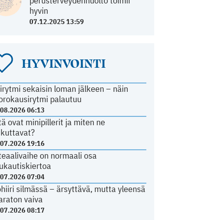
perusterveydenhuolto toimii
hyvin
07.12.2025 13:59
HYVINVOINTI
irytmi sekaisin loman jälkeen – näin
orokausirytmi palautuu
.08.2026 06:13
tä ovat minipillerit ja miten ne
ikuttavat?
.07.2026 19:16
teaalivaihe on normaali osa
ukautiskiertoa
.07.2026 07:04
ohiiri silmässä – ärsyttävä, mutta yleensä
araton vaiva
.07.2026 08:17