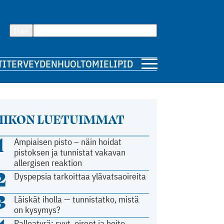
Hae
TI
TERVEYDENHUOLTO
MIELIPIDE
IIKON LUETUIMMAT
1
Ampiaisen pisto – näin hoidat
pistoksen ja tunnistat vakavan
allergisen reaktion
2
Dyspepsia tarkoittaa ylävatsaoireita
3
Läiskät iholla — tunnistatko, mistä
on kysymys?
Palleatyrä: syyt, oireet ja hoito