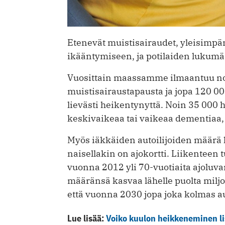
Etenevät muistisairaudet, yleisimpänä
ikääntymiseen, ja potilaiden lukum
Vuosittain maassamme ilmaantuu no
muistisairaustapausta ja jopa 120 00
lievästi heikentynyttä. Noin 35 000 h
keskivaikeaa tai vaikeaa dementiaa, j
Myös iäkkäiden autoilijoiden määrä 
naisellakin on ajokortti. Liikenteen 
vuonna 2012 yli 70-vuotiaita ajoluvan
määränsä kasvaa lähelle puolta milj
että vuonna 2030 jopa joka kolmas aut
Lue lisää:
Voiko kuulon heikkeneminen li