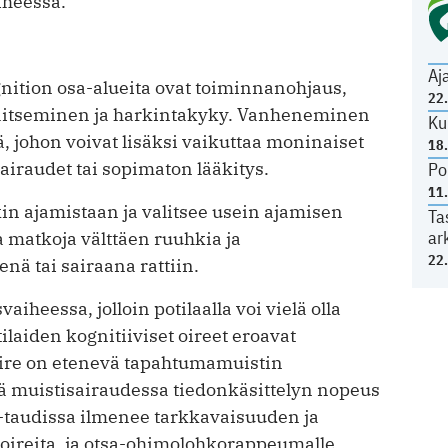
iheessa.
Aj
ition osa-alueita ovat toiminnanohjaus,
22
vaitseminen ja harkintakyky. Vanheneminen
Ku
, johon voivat lisäksi vaikuttaa moninaiset
18
airaudet tai sopimaton lääkitys.
Po
11
kin ajamistaan ja valitsee usein ajamisen
Ta
ar
a matkoja välttäen ruuhkia ja
22
ä tai sairaana rattiin.
iheessa, jolloin potilaalla voi vielä olla
laiden kognitiiviset oireet eroavat
oire on etenevä tapahtumamuistin
 muistisairaudessa tiedonkäsittelyn nopeus
 -taudissa ilmenee tarkkavaisuuden ja
 oireita, ja otsa-ohimolohkorappeumalle