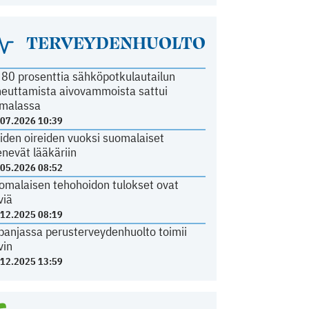
TERVEYDENHUOLTO
i 80 prosenttia sähköpotkulautailun
heuttamista aivovammoista sattui
malassa
.07.2026 10:39
iden oireiden vuoksi suomalaiset
nevät lääkäriin
.05.2026 08:52
omalaisen tehohoidon tulokset ovat
viä
.12.2025 08:19
panjassa perusterveydenhuolto toimii
vin
.12.2025 13:59