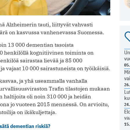
 Alzheimerin tauti, liittyvät vahvasti
äärä on kasvussa vanhenevassa Suomessa.
in 13 000 dementian tasoista
Un
0 henkilöllä kognitiivinen toiminta on
vu
enkilöä sairastaa lievää ja 85 000
05
a vajaat 10 000 sairastuneista on työikäisiä.
Mi
va
kasvaa, ja yhä useammalla vanhalla
26
turvallisuusviraston Trafin tilastojen mukaan
Lu
 haltijoita oli noin 310 000 ja heidän
ku
oona jo vuoteen 2015 mennessä. On arvioitu,
24
El
oilija on ikäkuljettaja.
va
15
sätä dementian riskiä?