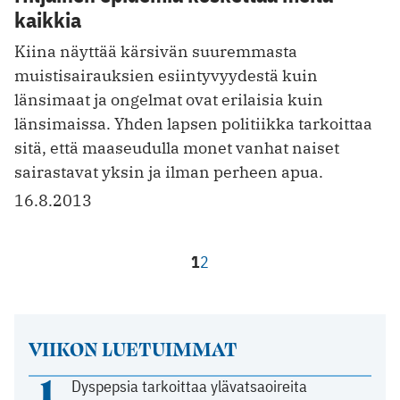
kaikkia
Kiina näyttää kärsivän suuremmasta
muistisairauksien esiintyvyydestä kuin
länsimaat ja ongelmat ovat erilaisia kuin
länsimaissa. Yhden lapsen politiikka tarkoittaa
sitä, että maaseudulla monet vanhat naiset
sairastavat yksin ja ilman perheen apua.
16.8.2013
1
2
VIIKON LUETUIMMAT
1
Dyspepsia tarkoittaa ylävatsaoireita