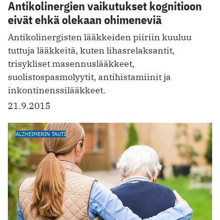
Antikolinergien vaikutukset kognitioon
eivät ehkä olekaan ohimeneviä
Antikolinergisten lääkkeiden piiriin kuuluu
tuttuja lääkkeitä, kuten lihasrelaksantit,
trisykliset masennuslääkkeet,
suolistospasmolyytit, antihistamiinit ja
inkontinenssilääkkeet.
21.9.2015
ALZHEIMERIN TAUTI