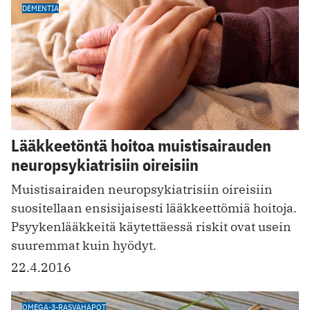
DEMENTIA
Lääkkeetöntä hoitoa muistisairauden
neuropsykiatrisiin oireisiin
Muistisairaiden neuropsykiatrisiin oireisiin
suositellaan ensisijaisesti lääkkeettömiä hoitoja.
Psyykenlääkkeitä käytettäessä riskit ovat usein
suuremmat kuin hyödyt.
22.4.2016
OMEGA-3-RASVAHAPOT