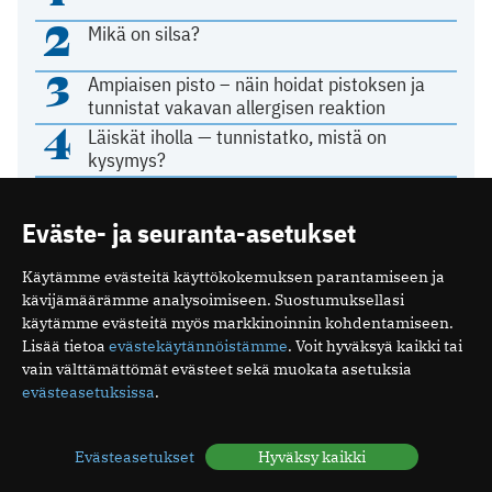
2
Mikä on silsa?
3
Ampiaisen pisto – näin hoidat pistoksen ja
tunnistat vakavan allergisen reaktion
4
Läiskät iholla — tunnistatko, mistä on
kysymys?
5
Palleatyrä: syyt, oireet ja hoito
Eväste- ja seuranta-asetukset
Käytämme evästeitä käyttökokemuksen parantamiseen ja
KOLUMNI
kävijämäärämme analysoimiseen. Suostumuksellasi
käytämme evästeitä myös markkinoinnin kohdentamiseen.
Lisää tietoa
evästekäytännöistämme
. Voit hyväksyä kaikki tai
Terveys on osa turvallisuutta
vain välttämättömät evästeet sekä muokata asetuksia
26.04.2026 15:32
evästeasetuksissa
.
Viikon käänteiset uutiset
Evästeasetukset
Hyväksy kaikki
15.03.2026 10:15