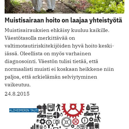
Muistisairaan hoito on laajaa yhteistyötä
Muistisairauksien ehkäisy kuuluu kaikille.
Väestötasolla merkittävää on
valtimotautiriskitekijöiden hyvä hoito keski-
iässä. Oleellista on myös varhainen
diagnosointi. Väestön tulisi tietää, että
normaalisti muisti ei koskaan heikkene niin
paljoa, että arkielämän selviytyminen
vaikeutuu.
24.8.2015
ALZHEIMERIN TAUTI