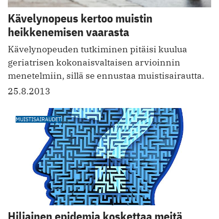
Kävelynopeus kertoo muistin
heikkenemisen vaarasta
Kävelynopeuden tutkiminen pitäisi kuulua
geriatrisen kokonaisvaltaisen arvioinnin
menetelmiin, sillä se ennustaa muistisairautta.
25.8.2013
MUISTISAIRAUDET
Hiljainen epidemia koskettaa meitä