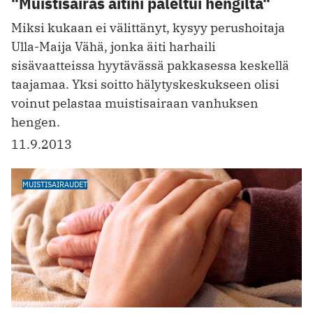
"Muistisairas äitini paleltui hengiltä"
Miksi kukaan ei välittänyt, kysyy perushoitaja
Ulla-Maija Vähä, jonka äiti harhaili
sisävaatteissa hyytävässä pakkasessa keskellä
taajamaa. Yksi soitto hälytyskeskukseen olisi
voinut pelastaa muistisairaan vanhuksen
hengen.
11.9.2013
MUISTISAIRAUDET