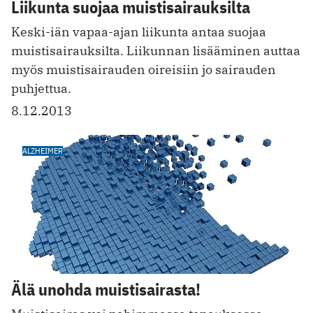
Liikunta suojaa muistisairauksilta
Keski-iän vapaa-ajan liikunta antaa suojaa
muistisairauksilta. Liikunnan lisääminen auttaa
myös muistisairauden oireisiin jo sairauden
puhjettua.
8.12.2013
ALZHEIMER
Älä unohda muistisairasta!