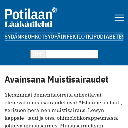
SYDÄN
KEUHKOT
SYÖPÄ
INFEKTIOT
KIPU
DIABETES
A
HAE
Avainsana Muistisairaudet
Yleisimmät dementiaoireita aiheuttavat
etenevät muistisairaudet ovat Alzheimerin tauti,
verisuoniperäinen muistisairaus, Lewyn
kappale -tauti ja otsa-ohimolohkorappeumasta
johtuva muistisairaus. Muistisairauksiin