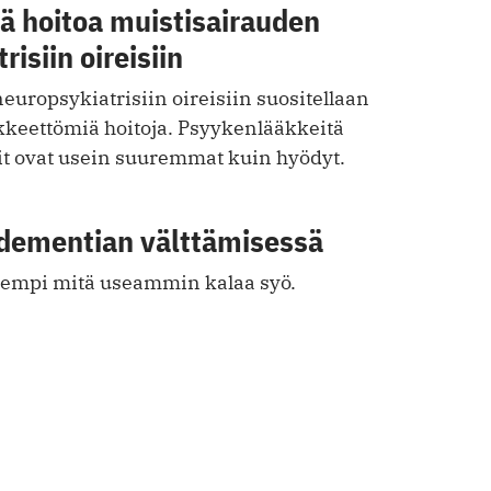
ä hoitoa muistisairauden
isiin oireisiin
europsykiatrisiin oireisiin suositellaan
äkkeettömiä hoitoja. Psyykenlääkkeitä
kit ovat usein suuremmat kuin hyödyt.
 dementian välttämisessä
enempi mitä useammin kalaa syö.