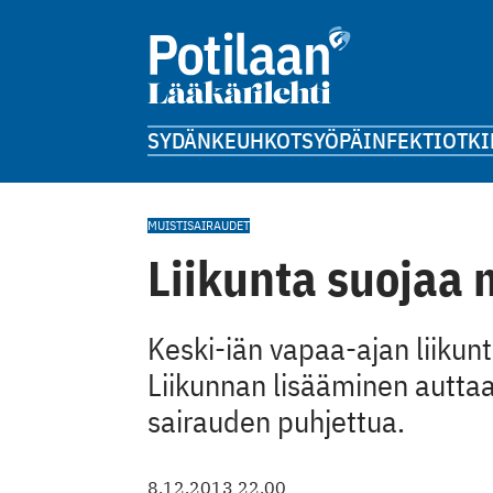
SYDÄN
KEUHKOT
SYÖPÄ
INFEKTIOT
KI
MUISTISAIRAUDET
Liikunta suojaa 
Keski-iän vapaa-ajan liikunt
Liikunnan lisääminen auttaa
sairauden puhjettua.
8.12.2013 22.00