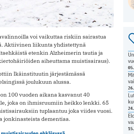
avalinnoilla voi vaikuttaa riskiin sairastua
 Aktiivinen liikunta yhdistettynä
taehkäistä etenkin Alzheimerin tautia ja
Un
iertohäiriöiden aiheuttama muistisairaus).
vu
05
tiin Ikäinstituutin järjestämässä
Mi
va
lsingissä joulukuun alussa.
26
a on 100 vuoden aikana kasvanut 40
Lu
ku
lle, joka on ihmisruumiin heikko lenkki. 65
24
istisairauksiin tuplaantuu joka viides vuosi.
El
aa jonkinasteista dementiaa.
va
15
 muistisairauden ehkäisyssä