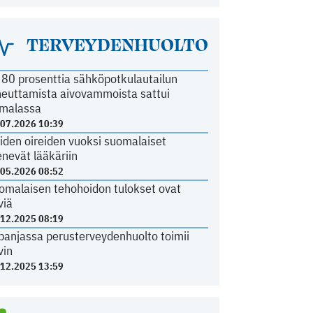
TERVEYDENHUOLTO
i 80 prosenttia sähköpotkulautailun
heuttamista aivovammoista sattui
malassa
.07.2026 10:39
iden oireiden vuoksi suomalaiset
nevät lääkäriin
.05.2026 08:52
omalaisen tehohoidon tulokset ovat
viä
.12.2025 08:19
panjassa perusterveydenhuolto toimii
vin
.12.2025 13:59