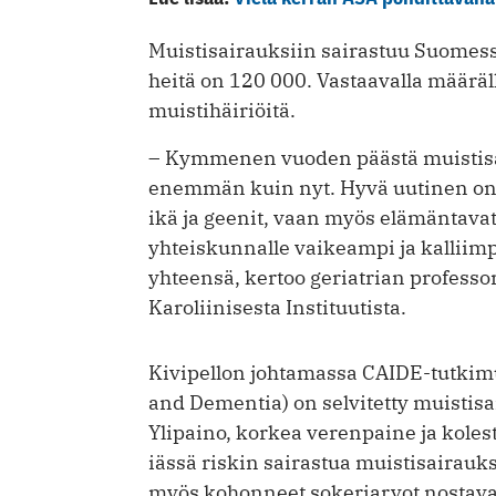
Muistisairauksiin sairastuu Suomess
heitä on 120 000. Vastaavalla määrä
muistihäiriöitä.
– Kymmenen vuoden päästä muistisai
enemmän kuin nyt. Hyvä uutinen on, 
ikä ja geenit, vaan myös elämäntavat
yhteiskunnalle vaikeampi ja kalliim
yhteensä, kertoo geriatrian professo
Karoliinisesta Instituutista.
Kivipellon johtamassa CAIDE-tutkimu
and Dementia) on selvitetty muistisai
Ylipaino, korkea verenpaine ja koles
iässä riskin sairastua muistisairauk
myös kohonneet sokeriarvot nostavat