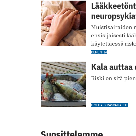
Lääkkeetönt
neuropsykiatr
Muistisairaiden n
ensisijaisesti lä
käytettäessä ris
DEMENTIA
Kala auttaa
Riski on sitä pi
OMEGA-3-RASVAHAPOT
Suosittelemme