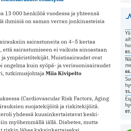
a 13 000 henkilöä vuodessa ja yhteensä
llä ihmisiä on saman verran jonkinasteisia
Yl
ai
rauksiin sairastuneita on 4–5 kertaa
hu
että sairastumiseen ei vaikuta ainoastaan
03
 ja ympäristötekijät. Muistisairaudet ovat
Nä
me
pi ongelma kuin syöpä- ja verisuonisairaudet
04
ri, tutkimusjohtaja
Miia Kivipelto
Su
hy
15
ksessa (Cardiovascular Risk Factors, Aging
Es
hy
rauksien suojatekijöitä ja riskitekijöitä.
07
teroli yhdessä kuusinkertaistavat keski-
siin myöhemmällä iällä. Diabetes, mutta
 riskin lähes kaksinkertaiseksi.