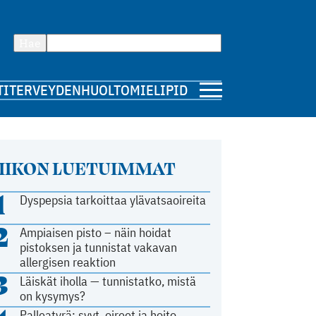
Hae
TI
TERVEYDENHUOLTO
MIELIPIDE
IIKON LUETUIMMAT
1
Dyspepsia tarkoittaa ylävatsaoireita
2
Ampiaisen pisto – näin hoidat
pistoksen ja tunnistat vakavan
allergisen reaktion
3
Läiskät iholla — tunnistatko, mistä
on kysymys?
Palleatyrä: syyt, oireet ja hoito