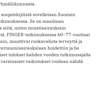
ryhmäliikunnasta.
 suojatekijöistä sovelletaan Suomen
utkimuksessa. Se on maailman
siitä, miten muistisairauksiin
stä. FINGER-tutkimuksessa 60–77-vuotiaat
tain, muuttivat ruokavaliota terveyttä ja
verisuonisairauksiaan hoidettiin ja he
iset tulokset kahden vuoden tutkimusajalta
 varsinaiset vaikutukset voidaan nähdä