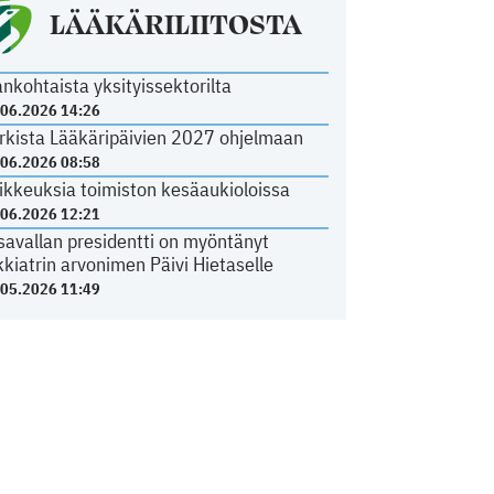
LÄÄKÄRILIITOSTA
ankohtaista yksityissektorilta
.06.2026 14:26
rkista Lääkäripäivien 2027 ohjelmaan
.06.2026 08:58
ikkeuksia toimiston kesäaukioloissa
.06.2026 12:21
savallan presidentti on myöntänyt
kkiatrin arvonimen Päivi Hietaselle
.05.2026 11:49