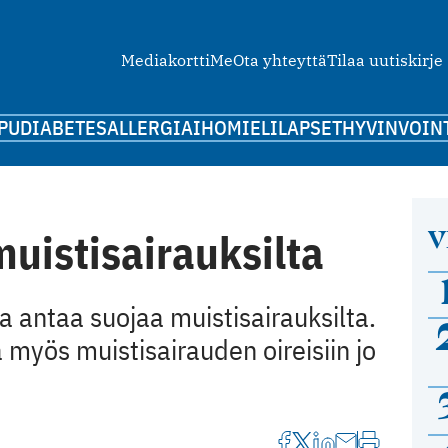
Mediakortti
Me
Ota yhteyttä
Tilaa uutiskirje
PU
DIABETES
ALLERGIA
IHO
MIELI
LAPSET
HYVINVOIN
V
muistisairauksilta
a antaa suojaa muistisairauksilta.
 myös muistisairauden oireisiin jo