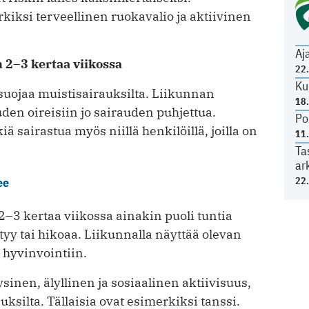
kiksi terveellinen ruokavalio ja aktiivinen
Aj
n 2–3 kertaa viikossa
22
Ku
suojaa muistisairauksilta. Liikunnan
18
en oireisiin jo sairauden puhjettua.
Po
ä sairastua myös niillä henkilöillä, joilla on
11
Ta
ar
22
ee
2–3 kertaa viikossa ainakin puoli tuntia
tyy tai hikoaa. Liikunnalla näyttää olevan
 hyvinvointiin.
sinen, älyllinen ja sosiaalinen aktiivisuus,
ksilta. Tällaisia ovat esimerkiksi tanssi.