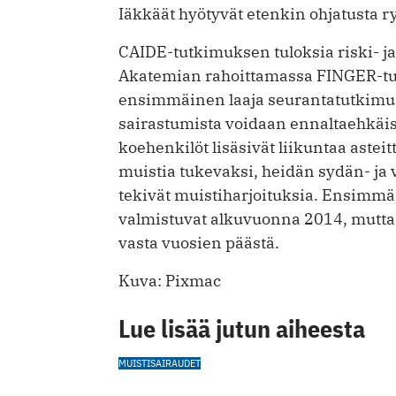
Iäkkäät hyötyvät etenkin ohjatusta 
CAIDE-tutkimuksen tuloksia riski- ja
Akatemian rahoittamassa FINGER-t
ensimmäinen laaja seurantatutkimus 
sairastumista voidaan ennaltaehkäi
koehenkilöt lisäsivät liikuntaa asteit
muistia tukevaksi, heidän sydän- ja 
tekivät muistiharjoituksia. Ensimmä
valmistuvat alkuvuonna 2014, mutta
vasta vuosien päästä.
Kuva: Pixmac
Lue lisää jutun aiheesta
MUISTISAIRAUDET