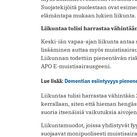
Suojatekijöitä puolestaan ovat esimer
elämäntapa mukaan lukien liikunta.
Liikuntaa tulisi harrastaa vähintää
Keski-iän vapaa-ajan liikunta antaa 
lisääminen auttaa myös muistisairaud
Liikunnan todettiin pienentävän riski
APO E-muistisairausgeeni.
Lue lisää:
Dementian esiintyvyys pienen
Liikuntaa tulisi harrastaa vähintään 
kerrallaan, siten että hieman hengäs
suoria itsenäisiä vaikutuksia aivojen
Liikuntamuodot, joissa yhdistyvät fyy
suojaavat monipuolisesti muistisairau