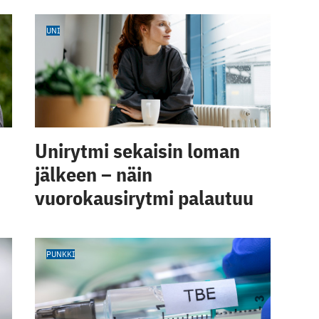
UNI
Unirytmi sekaisin loman
jälkeen – näin
vuorokausirytmi palautuu
PUNKKI