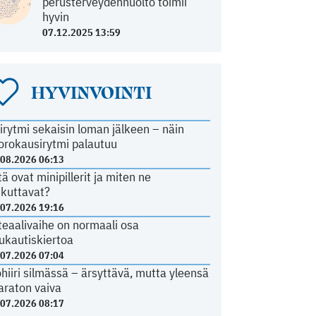
perusterveydenhuolto toimii
hyvin
07.12.2025 13:59
HYVINVOINTI
irytmi sekaisin loman jälkeen – näin
orokausirytmi palautuu
.08.2026 06:13
tä ovat minipillerit ja miten ne
ikuttavat?
.07.2026 19:16
teaalivaihe on normaali osa
ukautiskiertoa
.07.2026 07:04
ohiiri silmässä – ärsyttävä, mutta yleensä
araton vaiva
.07.2026 08:17