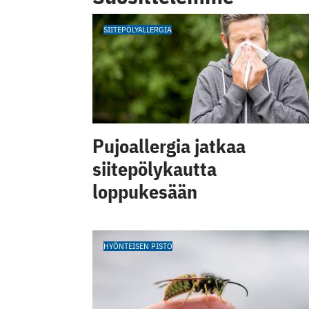
SIITEPÖLYALLERGIA
Pujoallergia jatkaa
siitepölykautta
loppukesään
HYÖNTEISEN PISTO