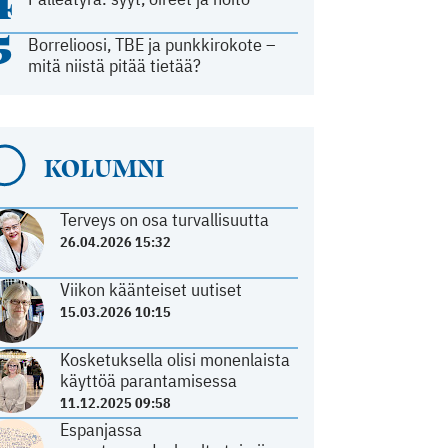
4
5
Borrelioosi, TBE ja punkkirokote –
mitä niistä pitää tietää?
KOLUMNI
Terveys on osa turvallisuutta
26.04.2026 15:32
Viikon käänteiset uutiset
15.03.2026 10:15
Kosketuksella olisi monenlaista
käyttöä parantamisessa
11.12.2025 09:58
Espanjassa