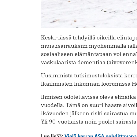
Keski-iässä tehdyillä oikeilla elintap
muistisairauksiin myöhemmällä iällä.
sosiaaliseen elämäntapaan voi ennal
vaskulaarista dementiaa (aivoverenk
Uusimmista tutkimustuloksista kerrot
Ikäihmisten liikunnan foorumissa He
Ihmisen odotettavissa oleva elinaik
vuodella. Tämä on suuri haaste aivoi
ikävuoden jälkeen riski sairastua mu
Yli 90-vuotiaista noin puolet sairast
Lue lisää:
Vielä kerran ASA pohdittavana