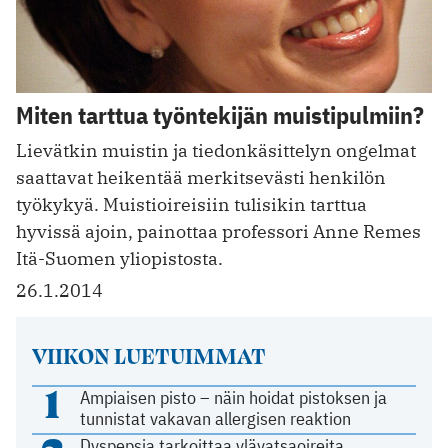
Miten tarttua työntekijän muistipulmiin?
Lievätkin muistin ja tiedonkäsittelyn ongelmat
saattavat heikentää merkitsevästi henkilön
työkykyä. Muistioireisiin tulisikin tarttua
hyvissä ajoin, painottaa professori Anne Remes
Itä-Suomen yliopistosta.
26.1.2014
VIIKON LUETUIMMAT
1
Ampiaisen pisto – näin hoidat pistoksen ja
tunnistat vakavan allergisen reaktion
Dyspepsia tarkoittaa ylävatsaoireita