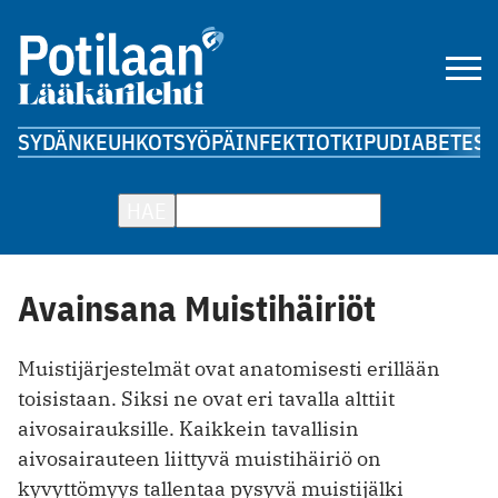
SYDÄN
KEUHKOT
SYÖPÄ
INFEKTIOT
KIPU
DIABETES
A
HAE
Avainsana Muistihäiriöt
Muistijärjestelmät ovat anatomisesti erillään
toisistaan. Siksi ne ovat eri tavalla alttiit
aivosairauksille. Kaikkein tavallisin
aivosairauteen liittyvä muistihäiriö on
kyvyttömyys tallentaa pysyvä muistijälki