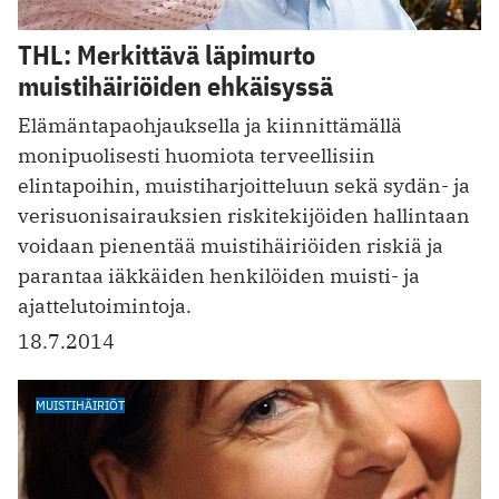
THL: Merkittävä läpimurto
muistihäiriöiden ehkäisyssä
Elämäntapaohjauksella ja kiinnittämällä
monipuolisesti huomiota terveellisiin
elintapoihin, muistiharjoitteluun sekä sydän- ja
verisuonisairauksien riskitekijöiden hallintaan
voidaan pienentää muistihäiriöiden riskiä ja
parantaa iäkkäiden henkilöiden muisti- ja
ajattelutoimintoja.
18.7.2014
MUISTIHÄIRIÖT