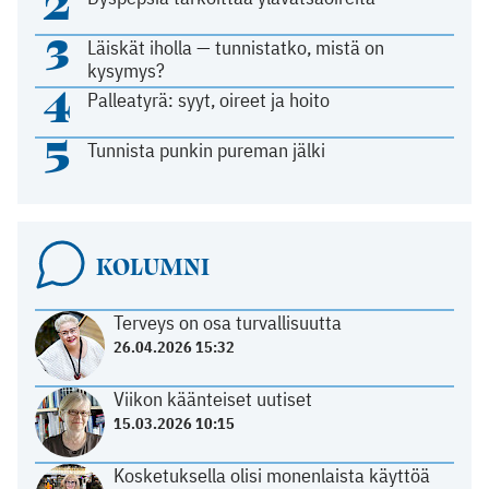
2
3
Läiskät iholla — tunnistatko, mistä on
kysymys?
4
Palleatyrä: syyt, oireet ja hoito
5
Tunnista punkin pureman jälki
KOLUMNI
Terveys on osa turvallisuutta
26.04.2026 15:32
Viikon käänteiset uutiset
15.03.2026 10:15
Kosketuksella olisi monenlaista käyttöä