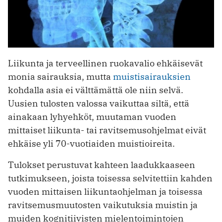
Liikunta ja terveellinen ruokavalio ehkäisevät
monia sairauksia, mutta
muistisairauksien
kohdalla asia ei välttämättä ole niin selvä.
Uusien tulosten valossa vaikuttaa siltä, että
ainakaan lyhyehköt, muutaman vuoden
mittaiset liikunta- tai ravitsemusohjelmat eivät
ehkäise yli 70-vuotiaiden muistioireita.
Tulokset perustuvat kahteen laadukkaaseen
tutkimukseen, joista toisessa selvitettiin kahden
vuoden mittaisen liikuntaohjelman ja toisessa
ravitsemusmuutosten vaikutuksia muistin ja
muiden kognitiivisten mielentoimintojen