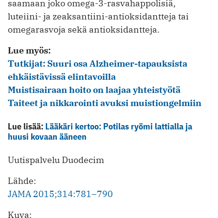
saamaan joko omega-3-rasvahappolisiä,
luteiini- ja zeaksantiini-antioksidantteja tai
omegarasvoja sekä antioksidantteja.
Lue myös:
Tutkijat: Suuri osa Alzheimer-tapauksista
ehkäistävissä elintavoilla
Muistisairaan hoito on laajaa yhteistyötä
Taiteet ja nikkarointi avuksi muistiongelmiin
Lue lisää:
Lääkäri kertoo: Potilas ryömi lattialla ja
huusi kovaan ääneen
Uutispalvelu Duodecim
Lähde:
JAMA 2015;314:781–790
Kuva: