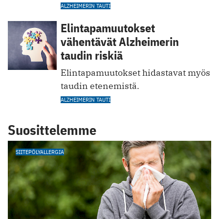
ALZHEIMERIN TAUTI
Elintapamuutokset
vähentävät Alzheimerin
taudin riskiä
Elintapamuutokset hidastavat myös
taudin etenemistä.
ALZHEIMERIN TAUTI
Suosittelemme
SIITEPÖLYALLERGIA