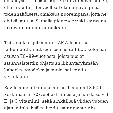
ehkäisyssä. Tulokset kuitenkin viittaavat siihen,
että liikunta ja terveelliset elämäntavat pitää
todennäköisesti omaksua nuorempana, jotta ne
ehtivät auttaa. Samalla pienenee riski sairastua
lukuisiin muihin sairauksiin.
Tutkimukset julkaistiin JAMA-lehdessä.
Liikuntatutkimukseen osallistui 1 600 kotonaan
asuvaa 70–89-vuotiasta, joista puolet
satunnaistettiin ohjattuun liikuntaryhmään
kahdeksi vuodeksi ja puolet sai toimia
verrokkeina.
Ravitsemustutkimukseen osallistuneet 3 500
keskimäärin 72-vuotiasta miestä ja naista söivät
E- ja C-vitamiini- sekä sinkkilisiä viiden vuoden
ajan, minkä lisäksi heidät satunnaistettiin