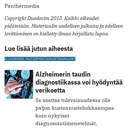
Panthermedia
Copyright Duodecim 2015. Kaikki oikeudet
pidätetään. Materiaalin uudelleen julkaisu ja edelleen
levittäminen on kielletty ilman kirjallista lupaa.
Lue lisää jutun aiheesta
ALZHEIMERIN TAUTI
DEMENTIA
MUISTISAIRAUDET
Alzheimerin taudin
diagnostiikassa voi hyödyntää
verikoetta
Se saattaa tulevaisuudessa olla
paljon kustannustehokkaampaa
kuin nykyiset
diagnosointimenetelmät.