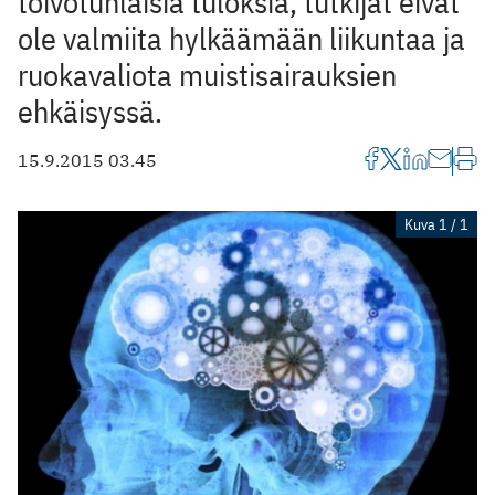
toivotunlaisia tuloksia, tutkijat eivät
ole valmiita hylkäämään liikuntaa ja
ruokavaliota muistisairauksien
ehkäisyssä.
15.9.2015 03.45
Kuva 1 / 1