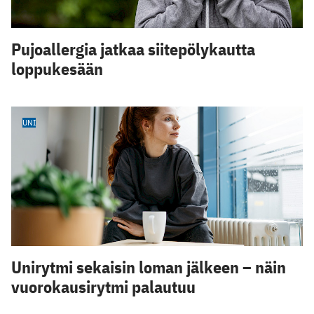
Pujoallergia jatkaa siitepölykautta
loppukesään
UNI
Unirytmi sekaisin loman jälkeen – näin
vuorokausirytmi palautuu