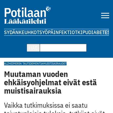
SYDÄN
KEUHKOT
SYÖPÄ
INFEKTIOT
KIPU
DIABETES
A
HAE
ALZHEIMERIN TAUTI
DEMENTIA
MUISTISAIRAUDET
Muutaman vuoden
ehkäisyohjelmat eivät estä
muistisairauksia
Vaikka tutkimuksissa ei saatu