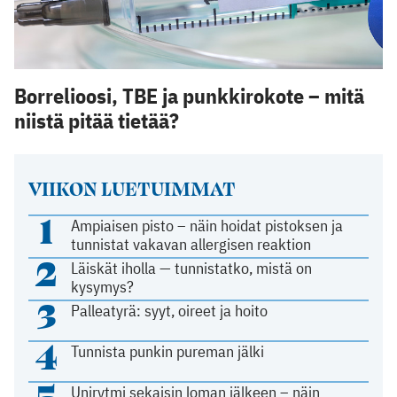
Borrelioosi, TBE ja punkkirokote – mitä
niistä pitää tietää?
VIIKON LUETUIMMAT
1
Ampiaisen pisto – näin hoidat pistoksen ja
tunnistat vakavan allergisen reaktion
2
Läiskät iholla — tunnistatko, mistä on
kysymys?
3
Palleatyrä: syyt, oireet ja hoito
4
Tunnista punkin pureman jälki
5
Unirytmi sekaisin loman jälkeen – näin