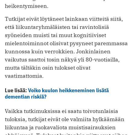
heikentymiseen.
Tutkijat eivät löytäneet lainkaan viitteitä siitä,
että liikuntaryhmäläisten tai ravintolisiä
syöneiden muisti tai muut kognitiiviset
mielentoiminnot olisivat pysyneet paremmassa
kunnossa kuin verrokkien. Jonkinlainen
vaikutus saattoi tosin näkyä yli 80-vuotiailla,
mutta tältäkin osin tulokset olivat
vaatimattomia.
Lue lisää:
Voiko kuulon heikkeneminen lisätä
dementian riskiä?
Vaikka tutkimuksissa ei saatu toivotunlaisia
tuloksia, tutkijat eivät ole valmiita hylkäämään
liikuntaa ja ruokavaliota muistisairauksien