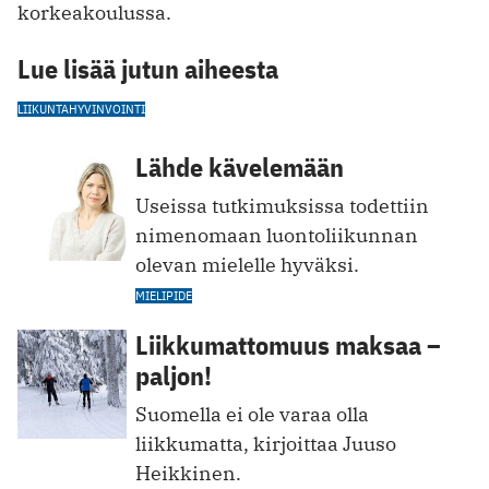
korkeakoulussa.
Lue lisää jutun aiheesta
LIIKUNTA
HYVINVOINTI
Lähde kävelemään
Useissa tutkimuksissa todettiin
nimenomaan luontoliikunnan
olevan mielelle hyväksi.
MIELIPIDE
Liikkumattomuus maksaa –
paljon!
Suomella ei ole varaa olla
liikkumatta, kirjoittaa Juuso
Heikkinen.