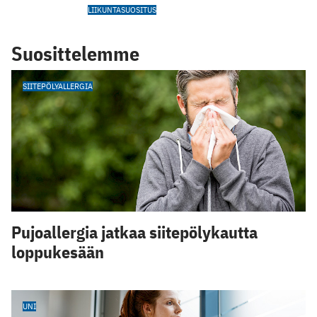
LIIKUNTASUOSITUS
Suosittelemme
SIITEPÖLYALLERGIA
Pujoallergia jatkaa siitepölykautta
loppukesään
UNI