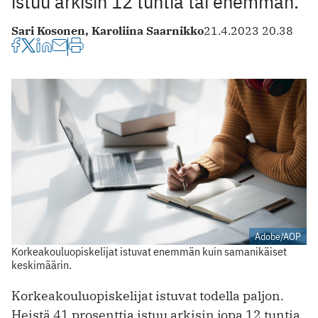
istuu arkisin 12 tuntia tai enemmän.
Sari Kosonen,
Karoliina Saarnikko
21.4.2023 20.38
Adobe/AOP
Korkeakouluopiskelijat istuvat enemmän kuin samanikäiset
keskimäärin.
Korkeakouluopiskelijat istuvat todella paljon.
Heistä 41 prosenttia istuu arkisin jopa 12 tuntia