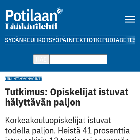
SYDÄN
KEUHKOT
SYÖPÄ
INFEKTIOT
KIPU
DIABETES
A
HAE
LIIKUNTA
HYVINVOINTI
Tutkimus: Opiskelijat istuvat
hälyttävän paljon
Korkeakouluopiskelijat istuvat
todella paljon. Heistä 41 prosenttia