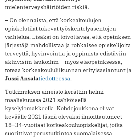
mielenterveyshäiriöiden riskiä.
– On olennaista, että korkeakoulujen
opiskelutilat tukevat työskentelyasentojen
vaihtelua. Lisäksi on toivottavaa, että opetuksen
järjestäjä mahdollistaa ja rohkaisee opiskelijoita
terveyttä, hyvinvointia ja oppimista edistäviin
aktiivisiin taukoihin – myös etäopetuksessa,
toteaa korkeakoululiikunnan erityisasiantuntija
Jussi Ansala
tiedotteessa
.
Tutkimuksen aineisto kerättiin helmi-
maaliskuussa 2021 sähköisellä
kyselylomakkeella. Kohdejoukkona olivat
keväälle 2021 läsnä olevaksi ilmoittautuneet
18–34-vuotiaat korkeakouluopiskelijat, jotka
suorittivat perustutkintoa suomalaisessa