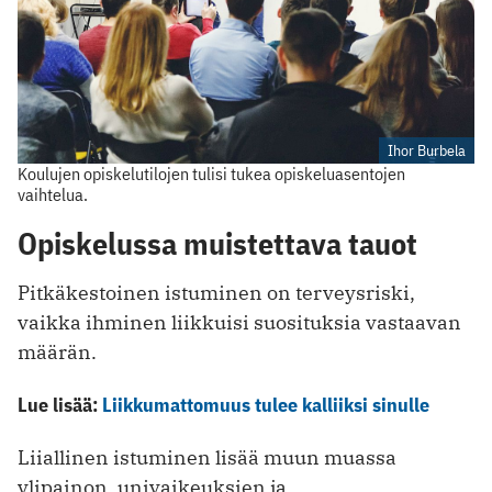
Ihor Burbela
Koulujen opiskelutilojen tulisi tukea opiskeluasentojen
vaihtelua.
Opiskelussa muistettava tauot
Pitkäkestoinen istuminen on terveysriski,
vaikka ihminen liikkuisi suosituksia vastaavan
määrän.
Lue lisää:
Liikkumattomuus tulee kalliiksi sinulle
Liiallinen istuminen lisää muun muassa
ylipainon, univaikeuksien ja