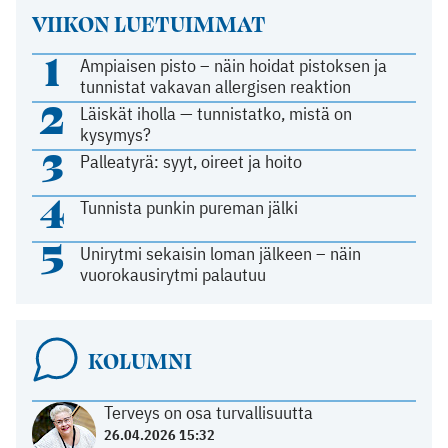
VIIKON LUETUIMMAT
1
Ampiaisen pisto – näin hoidat pistoksen ja
tunnistat vakavan allergisen reaktion
2
Läiskät iholla — tunnistatko, mistä on
kysymys?
3
Palleatyrä: syyt, oireet ja hoito
4
Tunnista punkin pureman jälki
5
Unirytmi sekaisin loman jälkeen – näin
vuorokausirytmi palautuu
KOLUMNI
Terveys on osa turvallisuutta
26.04.2026 15:32