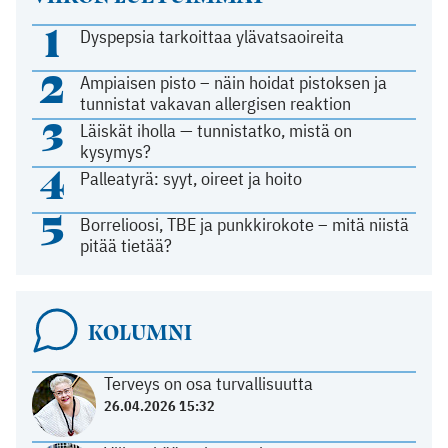
1
Dyspepsia tarkoittaa ylävatsaoireita
2
Ampiaisen pisto – näin hoidat pistoksen ja
tunnistat vakavan allergisen reaktion
3
Läiskät iholla — tunnistatko, mistä on
kysymys?
4
Palleatyrä: syyt, oireet ja hoito
5
Borrelioosi, TBE ja punkkirokote – mitä niistä
pitää tietää?
KOLUMNI
Terveys on osa turvallisuutta
26.04.2026 15:32