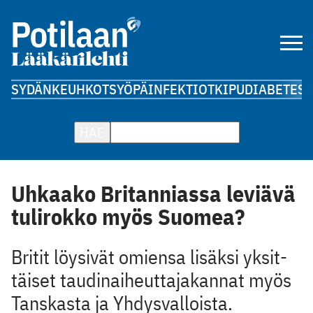
SYDÄN
KEUHKOT
SYÖPÄ
INFEKTIOT
KIPU
DIABETES
A
HAE
Uhkaako Britanniassa leviävä
tulirokko myös Suomea?
Britit löysivät omiensa lisäksi yksit­
täiset taudinaiheuttajakannat myös
Tanskasta ja Yhdysvalloista.