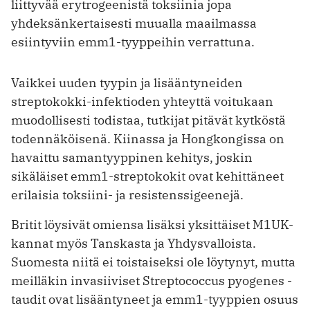
liittyvää erytrogeenistä toksiinia jopa
yhdeksänkertaisesti muualla maailmassa
esiintyviin emm1-tyyppeihin verrattuna.
Vaikkei uuden tyypin ja lisääntyneiden
streptokokki-infektioden yhteyttä voitukaan
muodollisesti todistaa, tutkijat pitävät kytköstä
todennäköisenä. Kiinassa ja Hongkongissa on
havaittu samantyyppinen kehitys, joskin
sikäläiset emm1-streptokokit ovat kehittäneet
erilaisia toksiini- ja resistenssigeenejä.
Britit löysivät omiensa lisäksi yksit­täiset M1UK-
kannat myös Tanskasta ja Yhdysvalloista.
Suomesta niitä ei toistaiseksi ole löytynyt, mutta
meilläkin invasiiviset Streptococcus pyogenes -
taudit ovat lisääntyneet ja emm1-tyyp­pien osuus