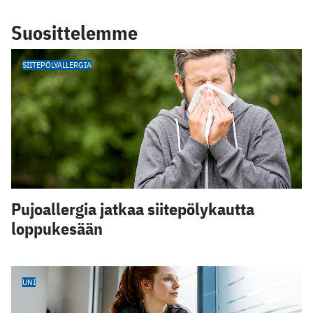
Suosittelemme
SIITEPÖLYALLERGIA
Pujoallergia jatkaa siitepölykautta
loppukesään
UNI