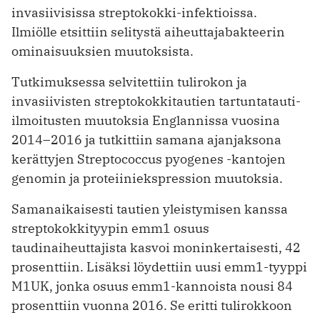
invasiivisissa streptokokki-infektioissa.
Ilmiölle ­etsittiin selitystä aiheuttajabakteerin
ominaisuuksien muutoksista.
Tutkimuksessa selvitettiin tulirokon ja
invasiivisten streptokokkitautien tartuntatauti-
ilmoitusten muutoksia Englannissa vuosina
2014–2016 ja tutkittiin samana ajanjaksona
kerättyjen Streptococcus ­pyogenes -kantojen
genomin ja proteiini­ekspression muutoksia.
Samanaikaisesti tautien yleistymisen kanssa
streptokokkityypin emm1 osuus
taudinaiheuttajista kasvoi moninkertaisesti, 42
prosenttiin. Lisäksi löydettiin uusi emm1-tyyppi
M1UK, jonka osuus emm1-kannoista nousi 84
prosenttiin vuonna 2016. Se eritti tulirokkoon