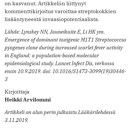
on kasvanut. Artikkeliin liittynyt
kommenttikirjoitus varoittaa strepto­kokkien
lisääntyneestä invaasiopoten­tiaalista.
Lähde: Lynskey NN, Jauneikaite E, Li HK ym.
Emergence of ­dominant toxigenic M1T1 Streptococcus
pyogenes clone during increased scarlet fever activity
in England: a population-based molecular
epidemiological study. Lancet Infect Dis, verkossa
ensin 10.9.2019. doi: 10.1016/S1473-3099(19)30446-
3
Kirjoittaja
Heikki Arvilommi
Artikkeli on alun perin julkaistu Lääkärilehdessä
3.11.2019.