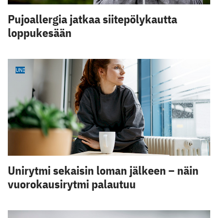
Pujoallergia jatkaa siitepölykautta
loppukesään
UNI
Unirytmi sekaisin loman jälkeen – näin
vuorokausirytmi palautuu