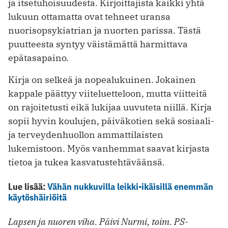
ja itsetuhoisuudesta. Kirjoittajista kaikki yhtä
lukuun ottamatta ovat tehneet uransa
nuorisopsykiatrian ja nuorten parissa. Tästä
puutteesta syntyy väistämättä harmittava
epätasapaino.
Kirja on selkeä ja nopealukuinen. Jokainen
kappale päättyy viiteluetteloon, mutta viitteitä
on rajoitetusti eikä lukijaa uuvuteta niillä. Kirja
sopii hyvin koulujen, päiväkotien sekä sosiaali-
ja terveydenhuollon ammattilaisten
lukemistoon. Myös vanhemmat saavat kirjasta
tietoa ja tukea kasvatustehtäväänsä.
Lue lisää:
Vähän nukkuvilla leikki-ikäisillä enemmän
käytöshäiriöitä
Lapsen ja nuoren viha. Päivi Nurmi, toim. PS-