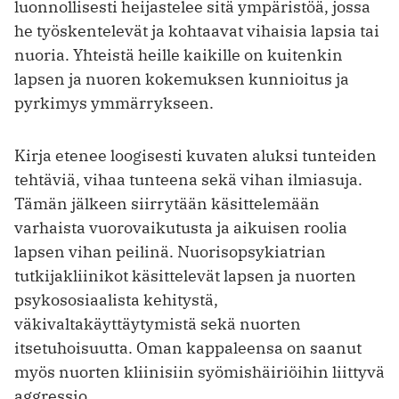
luonnollisesti heijastelee sitä ympäristöä, jossa
he työskentelevät ja kohtaavat vihaisia lapsia tai
nuoria. Yhteistä heille kaikille on kuitenkin
lapsen ja nuoren kokemuksen kunnioitus ja
pyrkimys ymmärrykseen.
Kirja etenee loogisesti kuvaten aluksi tunteiden
tehtäviä, vihaa tunteena sekä vihan ilmiasuja.
Tämän jälkeen siirrytään käsittelemään
varhaista vuorovaikutusta ja aikuisen roolia
lapsen vihan peilinä. Nuorisopsykiatrian
tutkijakliinikot käsittelevät lapsen ja nuorten
psykososiaalista kehitystä,
väkivaltakäyttäytymistä sekä nuorten
itsetuhoisuutta. Oman kappaleensa on saanut
myös nuorten kliinisiin syömishäiriöihin liittyvä
aggressio.