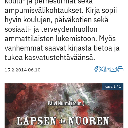
koulu- ja perhesurmat sekä
ampumisvälikohtaukset. Kirja sopii
hyvin koulujen, päiväkotien sekä
sosiaali- ja terveydenhuollon
ammattilaisten lukemistoon. Myös
vanhemmat saavat kirjasta tietoa ja
tukea kasvatustehtäväänsä.
15.2.2014 06.10
Kuva 1 / 1