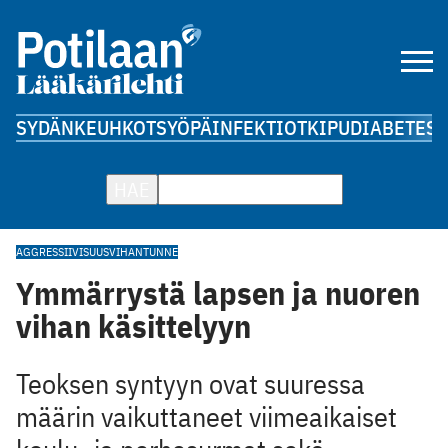
SYDÄN
KEUHKOT
SYÖPÄ
INFEKTIOT
KIPU
DIABETES
A
HAE
AGGRESSIIVISUUS
VIHANTUNNE
Ymmärrystä lapsen ja nuoren
vihan käsittelyyn
Teoksen syntyyn ovat ­suuressa
määrin vaikuttaneet viimeaikaiset