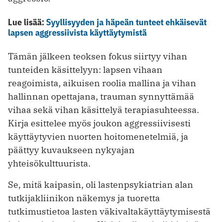
Lue lisää:
Syyllisyyden ja häpeän tunteet ehkäisevät
lapsen aggressiivista käyttäytymistä
Tämän jälkeen teoksen fokus siirtyy vihan
tunteiden käsittelyyn: lapsen vihaan
reagoimista, aikuisen roolia mallina ja vihan
hallinnan opettajana, trauman synnyttämää
vihaa sekä vihan käsittelyä terapiasuhteessa.
Kirja esittelee myös joukon aggressiivisesti
käyttäytyvien nuorten hoitomenetelmiä, ja
päättyy kuvaukseen nykyajan
yhteisökulttuurista.
Se, mitä kaipasin, oli lastenpsykiatrian alan
tutkijakliinikon näkemys ja tuoretta
tutkimustietoa lasten väkivaltakäyttäytymisestä