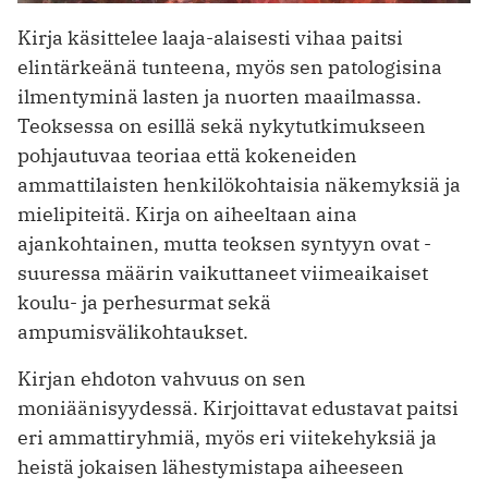
Kirja käsittelee laaja-alaisesti ­vihaa paitsi
elintärkeänä tunteena, myös sen patologisina
ilmentyminä lasten ja nuorten maailmassa.
Teoksessa on esillä sekä nyky­tutkimukseen
pohjautuvaa teoriaa että kokeneiden
ammattilaisten henkilökohtaisia näkemyksiä ja
mielipiteitä. Kirja on ­aiheeltaan aina
ajankohtainen, mutta teoksen syntyyn ovat ­
suuressa määrin vaikuttaneet viimeaikaiset
koulu- ja perhesurmat sekä
ampumisvälikohtaukset.
Kirjan ehdoton vahvuus on sen
moniäänisyydessä. Kirjoittavat edustavat paitsi
eri ammattiryhmiä, myös eri viitekehyksiä ja
heistä jokaisen lähestymistapa aiheeseen