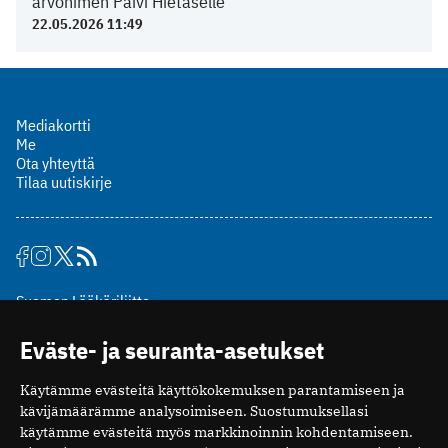
arvonimen Päivi Hietaselle
22.05.2026 11:49
Mediakortti
Me
Ota yhteyttä
Tilaa uutiskirje
Suomen Lääkäriliitto
Mäkelänkatu 2, PL 49
Eväste- ja seuranta-asetukset
00510 Helsinki
puh. (09) 393 091
Käytämme evästeitä käyttökokemuksen parantamiseen ja
toimitus@potilaanlaakarilehti.fi
kävijämäärämme analysoimiseen. Suostumuksellasi
käytämme evästeitä myös markkinoinnin kohdentamiseen.
ISSN 2323-9476