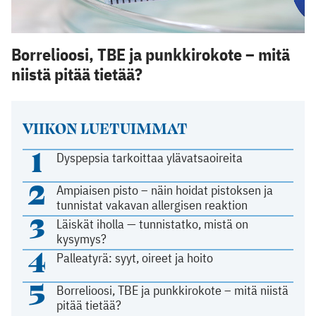
Borrelioosi, TBE ja punkkirokote – mitä
niistä pitää tietää?
VIIKON LUETUIMMAT
1
Dyspepsia tarkoittaa ylävatsaoireita
2
Ampiaisen pisto – näin hoidat pistoksen ja
tunnistat vakavan allergisen reaktion
3
Läiskät iholla — tunnistatko, mistä on
kysymys?
4
Palleatyrä: syyt, oireet ja hoito
5
Borrelioosi, TBE ja punkkirokote – mitä niistä
pitää tietää?