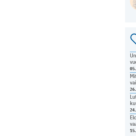
Un
vu
05
Mi
va
26
Lu
ku
24
El
va
15