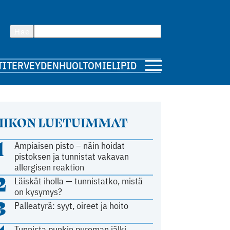
Hae
TI
TERVEYDENHUOLTO
MIELIPIDE
IIKON LUETUIMMAT
1
Ampiaisen pisto – näin hoidat
pistoksen ja tunnistat vakavan
allergisen reaktion
2
Läiskät iholla — tunnistatko, mistä
on kysymys?
3
Palleatyrä: syyt, oireet ja hoito
Tunnista punkin pureman jälki