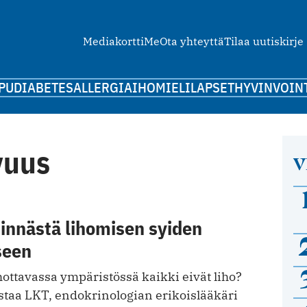
Mediakortti
Me
Ota yhteyttä
Tilaa uutiskirje
PU
DIABETES
ALLERGIA
IHO
MIELI
LAPSET
HYVINVOIN
vuus
V
jinnästä lihomisen syiden
seen
ottavassa ympäristössä kaikki eivät liho?
aa LKT, endokrinologian erikoislääkäri