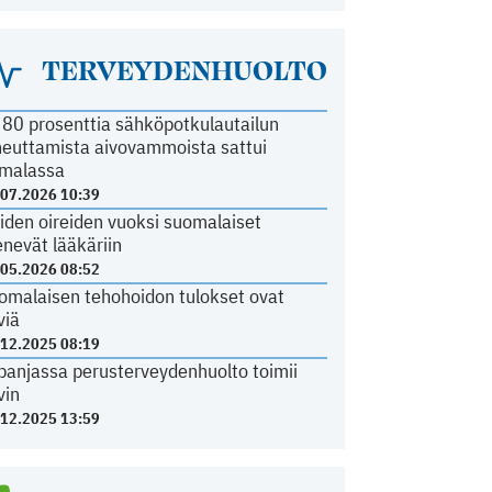
TERVEYDENHUOLTO
i 80 prosenttia sähköpotkulautailun
heuttamista aivovammoista sattui
malassa
.07.2026 10:39
iden oireiden vuoksi suomalaiset
nevät lääkäriin
.05.2026 08:52
omalaisen tehohoidon tulokset ovat
viä
.12.2025 08:19
panjassa perusterveydenhuolto toimii
vin
.12.2025 13:59