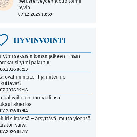
perusterveydenhuolto toimii
hyvin
07.12.2025 13:59
HYVINVOINTI
irytmi sekaisin loman jälkeen – näin
orokausirytmi palautuu
.08.2026 06:13
tä ovat minipillerit ja miten ne
ikuttavat?
.07.2026 19:16
teaalivaihe on normaali osa
ukautiskiertoa
.07.2026 07:04
ohiiri silmässä – ärsyttävä, mutta yleensä
araton vaiva
.07.2026 08:17