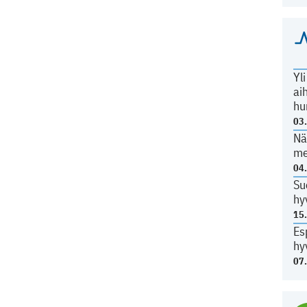
Yl
ai
hu
03
Nä
me
04
Su
hy
15
Es
hy
07