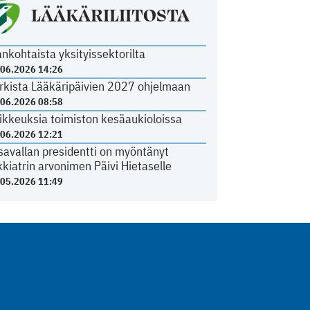
LÄÄKÄRILIITOSTA
ankohtaista yksityissektorilta
.06.2026 14:26
rkista Lääkäripäivien 2027 ohjelmaan
.06.2026 08:58
ikkeuksia toimiston kesäaukioloissa
.06.2026 12:21
savallan presidentti on myöntänyt
kkiatrin arvonimen Päivi Hietaselle
.05.2026 11:49