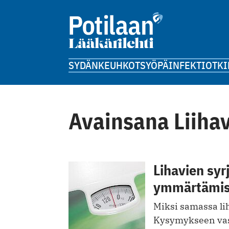
SYDÄN
KEUHKOT
SYÖPÄ
INFEKTIOT
KI
Avainsana Liiha
Lihavien syr
ymmärtämi
Miksi samassa lih
Kysymykseen vast