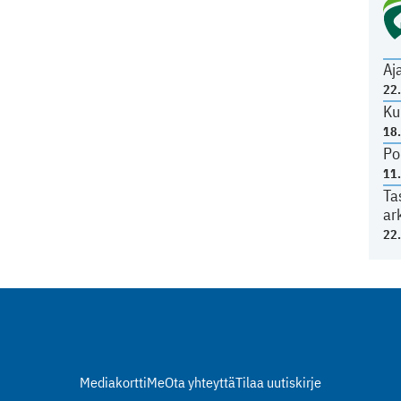
Aj
22
Ku
18
Po
11
Ta
ar
22
Mediakortti
Me
Ota yhteyttä
Tilaa uutiskirje