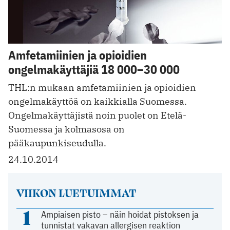
Amfetamiinien ja opioidien
ongelmakäyttäjiä 18 000–30 000
THL:n mukaan amfetamiinien ja opioidien
ongelmakäyttöä on kaikkialla Suomessa.
Ongelmakäyttäjistä noin puolet on Etelä-
Suomessa ja kolmasosa on
pääkaupunkiseudulla.
24.10.2014
VIIKON LUETUIMMAT
1
Ampiaisen pisto – näin hoidat pistoksen ja
tunnistat vakavan allergisen reaktion