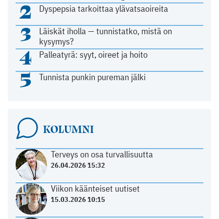
2
Dyspepsia tarkoittaa ylävatsaoireita
3
Läiskät iholla — tunnistatko, mistä on
kysymys?
4
Palleatyrä: syyt, oireet ja hoito
5
Tunnista punkin pureman jälki
KOLUMNI
Terveys on osa turvallisuutta
26.04.2026 15:32
Viikon käänteiset uutiset
15.03.2026 10:15