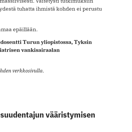
massiivisesti. Väitetysti tutkimuksiin
yydestä tuhatta ihmistä kohden ei perustu
maa epäillään.
 dosentti Turun yliopistossa, Tyksin
kiatrisen vankisairaalan
ehden verkkosivulla.
isuudentajun vääristymisen