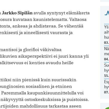
a
Jarkko Sipilän
avulla syntynyt elämäkerta
kosura kuvataan kaunistelematta. Valtaosa
onta, ankeaa ja ahdistavaa. Se vähentää
Yl
ai
nkisesti ja aineellisesti vaurasta ja
hu
03
Nä
antisoi ja glorifioi väkivaltaa
me
likuvien aikaperspektiivi ei juuri kanna yli
04
kitsevuus ei kenties avaudu heille
Su
hy
15
tiiksi niin pienissä kuin suurissakin
Es
punginosien sosiaalinen ja etninen
hy
07
a. Paremmalla kaupunkisuunnittelulla voi
näkyvyyttä ostoskeskuksissa ja puistoissa.
rtijoiden mahdollisuus tarkastaa aseen