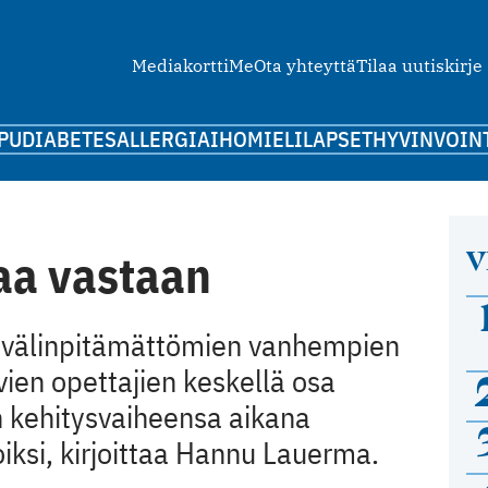
Mediakortti
Me
Ota yhteyttä
Tilaa uutiskirje
PU
DIABETES
ALLERGIA
IHO
MIELI
LAPSET
HYVINVOIN
V
aa vastaan
, välinpitämättömien vanhempien
ivien opettajien keskellä osa
 kehitysvaiheensa aikana
ksi, kirjoittaa Hannu Lauerma.