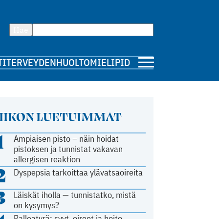
Hae
TI
TERVEYDENHUOLTO
MIELIPIDE
IIKON LUETUIMMAT
1
Ampiaisen pisto – näin hoidat
pistoksen ja tunnistat vakavan
allergisen reaktion
2
Dyspepsia tarkoittaa ylävatsaoireita
3
Läiskät iholla — tunnistatko, mistä
on kysymys?
Palleatyrä: syyt, oireet ja hoito