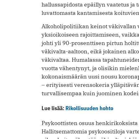
hallussapidosta epäillyn vaatetus ja 
luvattomasta kantamisesta koituvie
Alkoholipolitiikan keinot väkivallan
yksioikoiseen rajoittamiseen, vaikka
johti yli 90-prosenttisen pirtun hol
väkivalta-aaltoon, eikä jokainen alk
väkivaltaa. Humalassa tapahtuneid
vuotta vähentynyt, ja olisikin mielen
kokonaismäärän uusi nousu koronap
– erityisesti verensokeria ylläpitäv
turvallisempaa kuin juominen kodei
Lue lisää:
Rikollisuuden hohto
Psykoottisten osuus henkirikoksista
Hallitsemattomia psykoositiloja vart