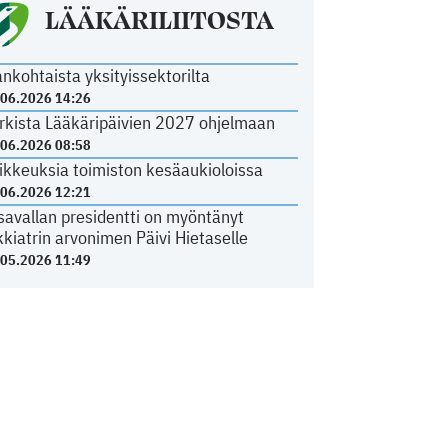
LÄÄKÄRILIITOSTA
ankohtaista yksityissektorilta
.06.2026 14:26
rkista Lääkäripäivien 2027 ohjelmaan
.06.2026 08:58
ikkeuksia toimiston kesäaukioloissa
.06.2026 12:21
savallan presidentti on myöntänyt
kkiatrin arvonimen Päivi Hietaselle
.05.2026 11:49