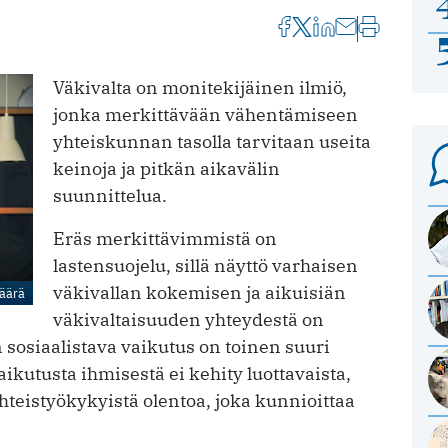
Väkivalta on monitekijäinen ilmiö,
jonka merkittävään vähentämiseen
yhteiskunnan tasolla tarvitaan useita
keinoja ja pitkän aikavälin
suunnittelua.
Eräs merkittävimmistä on
lastensuojelu, sillä näyttö varhaisen
väkivallan kokemisen ja aikuisiän
Väärä
väkivaltaisuuden yhteydestä on
sosiaalistava vaikutus on toinen suuri
aikutusta ihmisestä ei kehity luottavaista,
hteistyökykyistä olentoa, joka kunnioittaa