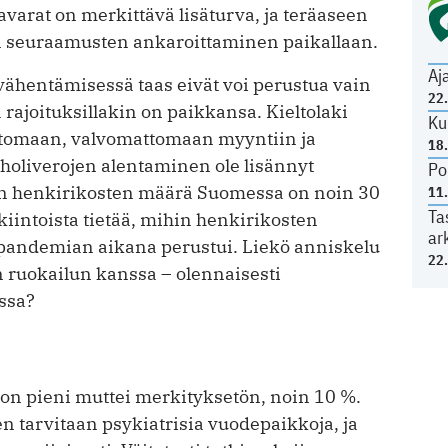
tavarat on merkittävä lisäturva, ja teräaseen
n seuraamusten ankaroittaminen paikallaan.
Aj
 vähentämisessä taas eivät voi perustua vain
22
 rajoituksillakin on paikkansa. Kieltolaki
Ku
tittomaan, valvomattomaan myyntiin ja
18
oholiverojen alentaminen ole lisännyt
Po
en henkirikosten määrä Suomessa on noin 30
11
Ta
kiintoista tietää, mihin henkirikosten
ar
andemian aikana perustui. Liekö anniskelu
22
än ruokailun kanssa – olennaisesti
ssa?
 on pieni muttei merkityksetön, noin 10 %.
en tarvitaan psykiatrisia vuodepaikkoja, ja