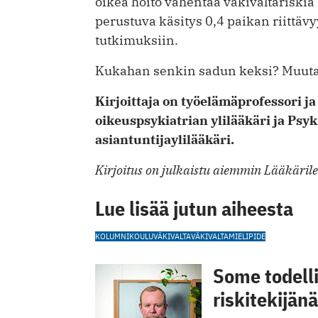
oikea hoito vähentää väkivaltariskiä 
perustuva käsitys 0,4 paikan riittäv
tutkimuksiin.
Kukahan senkin sadun keksi? Muuta
Kirjoittaja on työelämäprofessori ja
oikeuspsykiatrian ylilääkäri ja Psy
asiantuntijaylilääkäri.
Kirjoitus on julkaistu aiemmin Lääkäril
Lue lisää jutun aiheesta
KOLUMNI
KOULUVÄKIVALTA
VÄKIVALTA
MIELIPIDE
Some todell
riskitekijänä