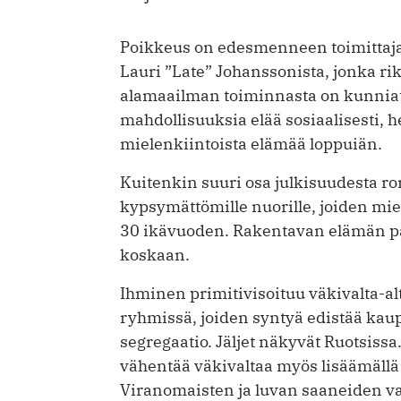
Poikkeus on edesmenneen toimittaj
Lauri ”Late” Johanssonista, jonka ri
alamaailman toiminnasta on kunniat
mahdollisuuksia elää sosiaalisesti, he
mielenkiintoista elämää loppuiän.
Kuitenkin suuri osa julkisuudesta rom
kypsymättömille nuorille, joiden mie
30 ikävuoden. Rakentavan elämän pal
koskaan.
Ihminen primitivisoituu väkivalta-alt
ryhmissä, joiden syntyä edistää kau
segregaatio. Jäljet näkyvät Ruotsiss
vähentää väkivaltaa myös lisäämällä 
Viranomaisten ja luvan saaneiden va