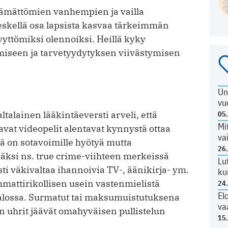
tämättömien vanhempien ja vailla
keskellä osa lapsista kasvaa tärkeimmän
ttömiksi olennoiksi. Heillä kyky
miseen ja tarvetyydytyksen viivästymisen
Un
vu
ltalainen lääkintäeversti arveli, että
05
Mi
avat videopelit alentavat kynnystä ottaa
va
 on sotavoimille hyötyä mutta
26
lisäksi ns. true crime-viihteen merkeissä
Lu
ti väkivaltaa ihannoivia TV-, äänikirja- ym.
ku
mmattirikollisen usein vastenmielistä
24
El
alossa. Surmatut tai maksumuistutuksena
va
uhrit jäävät omahyväisen pullistelun
15