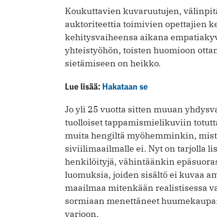
Koukuttavien kuvaruutujen, välinpi
auktoriteettia toimivien opettajien 
kehitysvaiheensa aikana empatiakyvy
yhteistyöhön, toisten huomioon otta
sietämiseen on heikko.
Lue lisää:
Hakataan se
Jo yli 25 vuotta sitten muuan yhdysva
tuolloiset tappamismielikuviin totutt
muita hengiltä myöhemminkin, mistä
siviilimaailmalle ei. Nyt on tarjolla 
henkilöityjä, vähintäänkin epäsuoras
luomuksia, joiden sisältö ei kuvaa a
maailmaa mitenkään realistisessa v
sormiaan menettäneet huumekaupan 
varjoon.