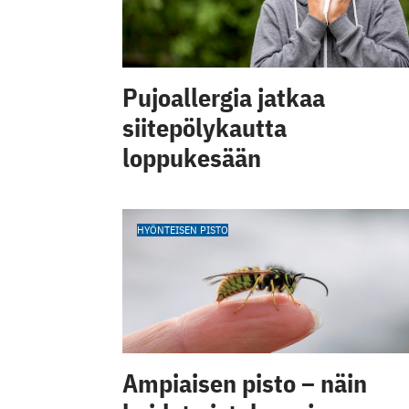
Pujoallergia jatkaa
siitepölykautta
loppukesään
HYÖNTEISEN PISTO
Ampiaisen pisto – näin