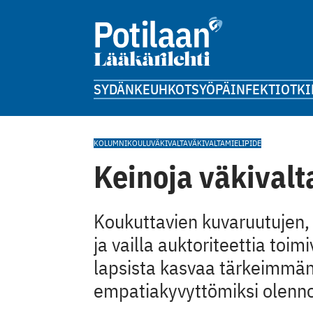
SYDÄN
KEUHKOT
SYÖPÄ
INFEKTIOT
KI
KOLUMNI
KOULUVÄKIVALTA
VÄKIVALTA
MIELIPIDE
Keinoja väkivalt
Koukuttavien kuvaruutujen
ja vailla auktoriteettia toim
lapsista kasvaa tärkeimmän
empatiakyvyttömiksi olennoi