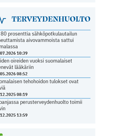
TERVEYDENHUOLTO
i 80 prosenttia sähköpotkulautailun
heuttamista aivovammoista sattui
malassa
.07.2026 10:39
iden oireiden vuoksi suomalaiset
nevät lääkäriin
.05.2026 08:52
omalaisen tehohoidon tulokset ovat
viä
.12.2025 08:19
panjassa perusterveydenhuolto toimii
vin
.12.2025 13:59