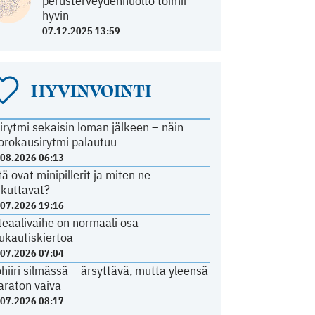
perusterveydenhuolto toimii
hyvin
07.12.2025 13:59
HYVINVOINTI
irytmi sekaisin loman jälkeen – näin
orokausirytmi palautuu
.08.2026 06:13
tä ovat minipillerit ja miten ne
ikuttavat?
.07.2026 19:16
teaalivaihe on normaali osa
ukautiskiertoa
.07.2026 07:04
ohiiri silmässä – ärsyttävä, mutta yleensä
araton vaiva
.07.2026 08:17