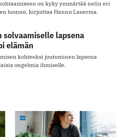
kohtaamiseen on kyky ymmärtää netin eri
nen luonne, kirjoittaa Hannu Lauerma.
n solvaamiselle lapsena
pi elämän
amisen kohteeksi joutuminen lapsena
aisia ongelmia ihmiselle.
UNI