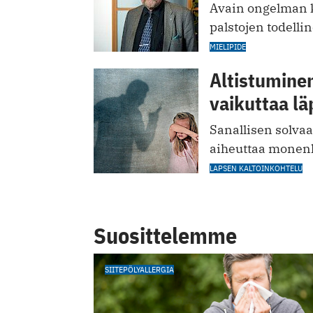
Avain ongelman 
palstojen todelli
MIELIPIDE
Altistumine
vaikuttaa lä
Sanallisen solva
aiheuttaa monenl
LAPSEN KALTOINKOHTELU
Suosittelemme
SIITEPÖLYALLERGIA