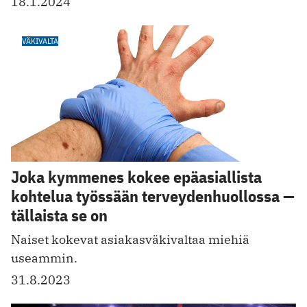
18.1.2024
VÄKIVALTA
Joka kymmenes kokee epäasiallista
kohtelua työssään terveydenhuollossa —
tällaista se on
Naiset kokevat asiakasväkivaltaa miehiä
useammin.
31.8.2023