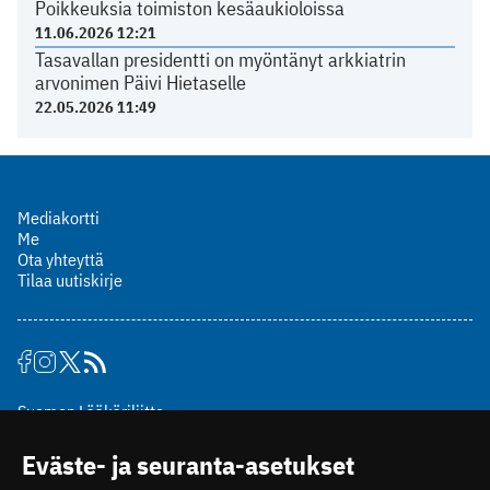
Poikkeuksia toimiston kesäaukioloissa
11.06.2026 12:21
Tasavallan presidentti on myöntänyt arkkiatrin
arvonimen Päivi Hietaselle
22.05.2026 11:49
Mediakortti
Me
Ota yhteyttä
Tilaa uutiskirje
Suomen Lääkäriliitto
Mäkelänkatu 2, PL 49
Eväste- ja seuranta-asetukset
00510 Helsinki
puh. (09) 393 091