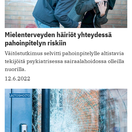
Mielenterveyden häiriöt yhteydessä
pahoinpitelyn riskiin
Väitöstutkimus selvitti pahoinpitelylle altistavia
tekijöitä psykiatrisessa sairaalahoidossa olleilla
nuorilla.
12.6.2022
LAITOSHOITO