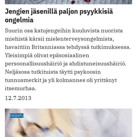
Jengien jäsenillä paljon psyykkisiä
ongelmia
Suurin osa katujengeihin kuuluvista nuorista
miehistä kärsii mielenterveysongelmista,
havaittiin Britanniassa tehdyssä tutkimuksessa.
Yleisimpiä olivat epäsosiaalinen
persoonallisuushäiriö ja ahdistuneisuushäiriö.
Neljäsosa tutkituista täytti psykoosin
tunnusmerkit ja yli kolmannes oli yrittänyt
itsemurhaa.
12.7.2013
ENSIAPU