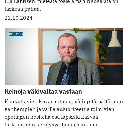
Elli Lahtisen mielestä tosielämän rikoksista on
tärkeää puhua.
21.10.2024
KOLUMNI
Keinoja väkivaltaa vastaan
Koukuttavien kuvaruutujen, välinpitämättömien
vanhempien ja vailla auktoriteettia toimivien
opettajien keskellä osa lapsista kasvaa
tärkeimmän kehitysvaiheensa aikana