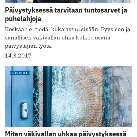
Päivystyksessä tarvitaan tuntosarvet ja
puhelahjoja
Koskaan ei tiedä, kuka astuu sisään. Fyysisen ja
sanallisen ­väkivallan uhka kulkee osana
päivystäjien työtä.
14.3.2017
TYÖSUOJELU
Miten väkivallan uhkaa päivystyksessä