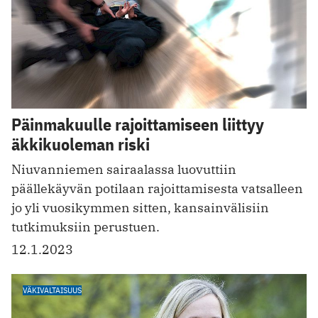
Päinmakuulle rajoittamiseen liittyy
äkkikuoleman riski
Niuvanniemen sairaalassa luovuttiin
päällekäyvän potilaan rajoittamisesta vatsalleen
jo yli vuosikymmen sitten, kansainvälisiin
tutkimuksiin perustuen.
12.1.2023
VÄKIVALTAISUUS