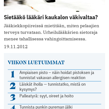
Sietääkö lääkäri kaukalon väkivaltaa?
Jääkiekkopiireissä mietitään, miten pelaajien
terveys turvataan. Urheilulääkärien sietoraja
menee tahallisessa vahingoittamisessa.
19.11.2012
VIIKON LUETUIMMAT
1
Ampiaisen pisto – näin hoidat pistoksen ja
tunnistat vakavan allergisen reaktion
2
Läiskät iholla — tunnistatko, mistä on
kysymys?
3
Palleatyrä: syyt, oireet ja hoito
4
Tunnista punkin pureman jälki