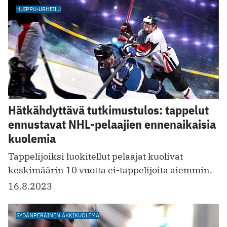
HUIPPU-URHEILU
Hätkähdyttävä tutkimustulos: tappelut
ennustavat NHL-pelaajien ennenaikaisia
kuolemia
Tappelijoiksi luokitellut pelaajat kuolivat
keskimäärin 10 vuotta ei-tappelijoita aiemmin.
16.8.2023
SYDÄNPERÄINEN ÄKKIKUOLEMA