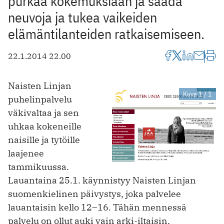
purkaa kokemuksiaan ja saada
neuvoja ja tukea vaikeiden
elämäntilanteiden ratkaisemiseen.
22.1.2014 22.00
Naisten Linjan
Kuva 1 / 1
puhelinpalvelu
väkivaltaa ja sen
uhkaa kokeneille
naisille ja tytöille
laajenee
tammikuussa.
Lauantaina 25.1. käynnistyy Naisten Linjan
suomenkielinen päivystys, joka palvelee
lauantaisin kello 12–16. Tähän mennessä
palvelu on ollut auki vain arki-iltaisin.