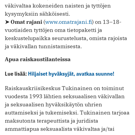
väkivaltaa kokeneiden naisten ja tyttöjen
kysymyksiin sähköisesti.
➤ Omat rajani
(
www.omatrajani.fi
) on 13–18-
vuotiaiden tyttöjen oma tietopaketti ja
keskustelupaikka seurustelusta, omista rajoista
ja väkivallan tunnistamisesta.
Apua raiskaustilanteissa
Lue lisää:
Hiljaiset hyväksyjät, avatkaa suunne!
Raiskauskriisikeskus Tukinainen on toiminut
vuodesta 1993 lähtien seksuaalisen väkivallan
ja seksuaalisen hyväksikäytön uhrien
auttamiseksi ja tukemiseksi. Tukinainen tarjoaa
maksutonta terapeuttista ja juridista
ammattiapua seksuaalista väkivaltaa ja/tai