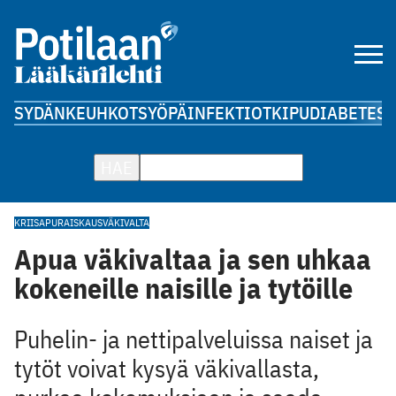
SYDÄN
KEUHKOT
SYÖPÄ
INFEKTIOT
KIPU
DIABETES
A
HAE
KRIISAPU
RAISKAUS
VÄKIVALTA
Apua väkivaltaa ja sen uhkaa
kokeneille naisille ja tytöille
Puhelin- ja nettipalveluissa naiset ja
tytöt voivat kysyä väkivallasta,