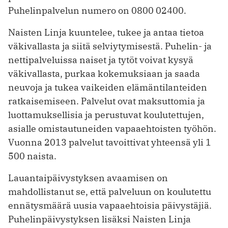
Puhelinpalvelun numero on 0800 02400.
Naisten Linja kuuntelee, tukee ja antaa tietoa
väkivallasta ja siitä selviytymisestä. Puhelin- ja
nettipalveluissa naiset ja tytöt voivat kysyä
väkivallasta, purkaa kokemuksiaan ja saada
neuvoja ja tukea vaikeiden elämäntilanteiden
ratkaisemiseen. Palvelut ovat maksuttomia ja
luottamuksellisia ja perustuvat koulutettujen,
asialle omistautuneiden vapaaehtoisten työhön.
Vuonna 2013 palvelut tavoittivat yhteensä yli 1
500 naista.
Lauantaipäivystyksen avaamisen on
mahdollistanut se, että palveluun on koulutettu
ennätysmäärä uusia vapaaehtoisia päivystäjiä.
Puhelinpäivystyksen lisäksi Naisten Linja