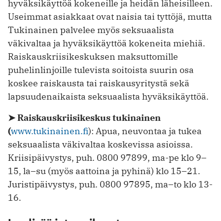
hyväksikäyttöä kokeneille ja heidän läheisilleen.
Useimmat asiakkaat ovat naisia tai tyttöjä, mutta
Tukinainen palvelee myös seksuaalista
väkivaltaa ja hyväksikäyttöä kokeneita miehiä.
Raiskauskriisikeskuksen maksuttomille
puhelinlinjoille tulevista soitoista suurin osa
koskee raiskausta tai raiskausyritystä sekä
lapsuudenaikaista seksuaalista hyväksikäyttöä.
➤ Raiskauskriisikeskus tukinainen
(
www.tukinainen.fi
): Apua, neuvontaa ja tukea
seksuaalista väkivaltaa koskevissa asioissa.
Kriisipäivystys, puh. 0800 97899, ma-pe klo 9–
15, la–su (myös aattoina ja pyhinä) klo 15–21.
Juristipäivystys, puh. 0800 97895, ma–to klo 13-
16.