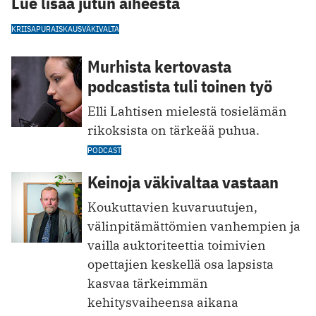
Lue lisää jutun aiheesta
KRIISAPU
RAISKAUS
VÄKIVALTA
Murhista kertovasta
podcastista tuli toinen työ
Elli Lahtisen mielestä tosielämän
rikoksista on tärkeää puhua.
PODCAST
Keinoja väkivaltaa vastaan
Koukuttavien kuvaruutujen,
välinpitämättömien vanhempien ja
vailla auktoriteettia toimivien
opettajien keskellä osa lapsista
kasvaa tärkeimmän
kehitysvaiheensa aikana