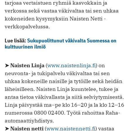
tarjoaa vertaistuen ryhmiä kasvokkain ja
verkossa sekä vastaa väkivaltaa tai sen uhkaa
kokeneiden kysymyksiin Naisten Netti -
verkkopalvelussa.
Lue lisää:
Sukupuolittunut väkivalta Suomessa on
kulttuurinen ilmiö
➤ Naisten Linja
(
www.naistenlinja.fi
) on
neuvonta- ja tukipalvelu väkivaltaa tai sen
uhkaa kokeneille naisille ja tytöille sekä heidän
läheisilleen. Naisten Linja kuuntelee, tukee ja
antaa tietoa väkivallasta ja siitä selviytymisestä.
Linja päivystää ma–pe klo 16–20 ja la klo 12–16
numerossa 0800 02400. Työtä rahoittaa Raha-
automaattiyhdistys.
➤ Naisten netti
(
www.naistennetti.fi
) vastaa