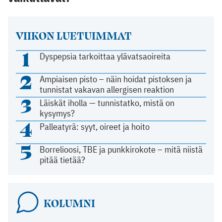
VIIKON LUETUIMMAT
1
Dyspepsia tarkoittaa ylävatsaoireita
2
Ampiaisen pisto – näin hoidat pistoksen ja
tunnistat vakavan allergisen reaktion
3
Läiskät iholla — tunnistatko, mistä on
kysymys?
4
Palleatyrä: syyt, oireet ja hoito
5
Borrelioosi, TBE ja punkkirokote – mitä niistä
pitää tietää?
KOLUMNI