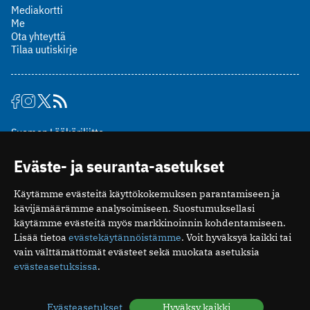
Mediakortti
Me
Ota yhteyttä
Tilaa uutiskirje
Suomen Lääkäriliitto
Mäkelänkatu 2, PL 49
Eväste- ja seuranta-asetukset
00510 Helsinki
puh. (09) 393 091
Käytämme evästeitä käyttökokemuksen parantamiseen ja
toimitus@potilaanlaakarilehti.fi
kävijämäärämme analysoimiseen. Suostumuksellasi
käytämme evästeitä myös markkinoinnin kohdentamiseen.
ISSN 2323-9476
Lisää tietoa
evästekäytännöistämme
. Voit hyväksyä kaikki tai
vain välttämättömät evästeet sekä muokata asetuksia
evästeasetuksissa
.
Evästeasetukset
Hyväksy kaikki