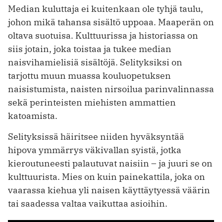
Median kuluttaja ei kuitenkaan ole tyhjä taulu,
johon mikä tahansa sisältö uppoaa. Maaperän on
oltava suotuisa. Kulttuurissa ja historiassa on
siis jotain, joka toistaa ja tukee median
naisvihamielisiä sisältöjä. Selityksiksi on
tarjottu muun muassa kouluopetuksen
naisistumista, naisten nirsoilua parinvalinnassa
sekä perinteisten miehisten ammattien
katoamista.
Selityksissä häiritsee niiden hyväksyntää
hipova ymmärrys väkivallan syistä, jotka
kieroutuneesti palautuvat naisiin – ja juuri se on
kulttuurista. Mies on kuin painekattila, joka on
vaarassa kiehua yli naisen käyttäytyessä väärin
tai saadessa valtaa vaikuttaa asioihin.