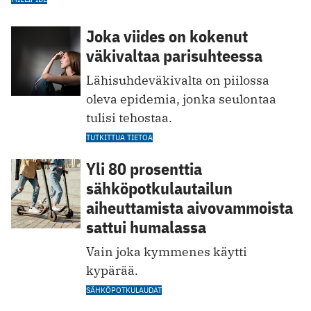
Joka viides on kokenut
väkivaltaa parisuhteessa
Lähisuhdeväkivalta on piilossa
oleva epidemia, jonka seulontaa
tulisi tehostaa.
TUTKITTUA TIETOA
Yli 80 prosenttia
sähköpotkulautailun
aiheuttamista aivovammoista
sattui humalassa
Vain joka kymmenes käytti
kypärää.
SÄHKÖPOTKULAUDAT