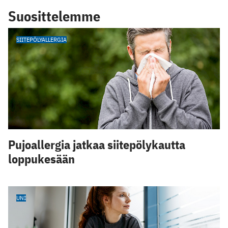
Suosittelemme
SIITEPÖLYALLERGIA
Pujoallergia jatkaa siitepölykautta
loppukesään
UNI