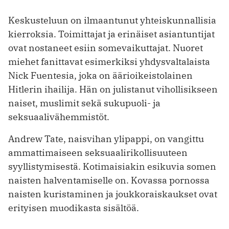
Keskusteluun on ilmaantunut yhteiskunnallisia
kierroksia. Toimittajat ja erinäiset asiantuntijat
ovat nostaneet esiin somevaikuttajat. Nuoret
miehet fanittavat esimerkiksi yhdysvaltalaista
Nick Fuentesia, joka on äärioikeistolainen
Hitlerin ihailija. Hän on julistanut vihollisikseen
naiset, muslimit sekä sukupuoli- ja
seksuaalivähemmistöt.
Andrew Tate, naisvihan ylipappi, on vangittu
ammattimaiseen seksuaalirikollisuuteen
syyllistymisestä. Kotimaisiakin esikuvia somen
naisten halventamiselle on. Kovassa pornossa
naisten kuristaminen ja joukkoraiskaukset ovat
erityisen muodikasta sisältöä.