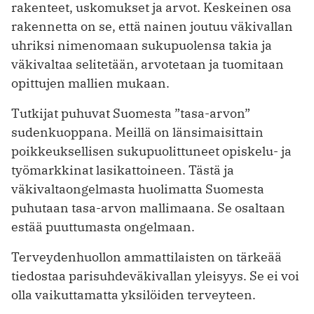
rakenteet, uskomukset ja arvot. Keskeinen osa
rakennetta on se, että nainen joutuu väkivallan
uhriksi nimenomaan sukupuolensa takia ja
väkivaltaa selitetään, arvotetaan ja tuomitaan
opittujen mallien mukaan.
Tutkijat puhuvat Suomesta ”tasa-arvon”
sudenkuoppana. Meillä on länsimaisittain
poikkeuksellisen sukupuolittuneet opiskelu- ja
työmarkkinat lasikattoineen. Tästä ja
väkivaltaongelmasta huolimatta Suomesta
puhutaan tasa-arvon mallimaana. Se osaltaan
estää puuttumasta ongelmaan.
Terveydenhuollon ammattilaisten on tärkeää
tiedostaa parisuhdeväkivallan yleisyys. Se ei voi
olla vaikuttamatta yksilöiden terveyteen.