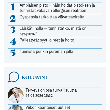
1
Ampiaisen pisto – näin hoidat pistoksen ja
tunnistat vakavan allergisen reaktion
2
Dyspepsia tarkoittaa ylävatsaoireita
3
Läiskät iholla — tunnistatko, mistä on
kysymys?
4
Palleatyrä: syyt, oireet ja hoito
5
Tunnista punkin pureman jälki
KOLUMNI
Terveys on osa turvallisuutta
26.04.2026 15:32
Viikon käänteiset uutiset