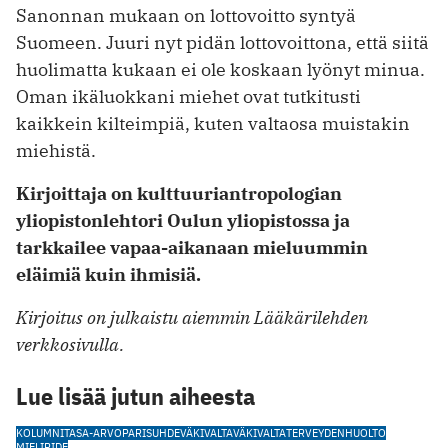
Sanonnan mukaan on lottovoitto syntyä
Suomeen. Juuri nyt pidän lottovoittona, että siitä
huolimatta kukaan ei ole koskaan lyönyt minua.
Oman ikäluokkani miehet ovat tutkitusti
kaikkein kilteimpiä, kuten valtaosa muistakin
miehistä.
Kirjoittaja on kulttuuriantropologian
yliopistonlehtori Oulun yliopistossa ja
tarkkailee vapaa-aikanaan mieluummin
eläimiä kuin ihmisiä.
Kirjoitus on julkaistu aiemmin Lääkärilehden
verkkosivulla.
Lue lisää jutun aiheesta
KOLUMNI
TASA-ARVO
PARISUHDEVÄKIVALTA
VÄKIVALTA
TERVEYDENHUOLTO
MIELIPIDE