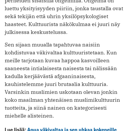
perheiden sisäisillä ongelmilla. Ongelma on
luettu yksityisyyden piiriin, jonka taustalla ovat
sekä tekijän että uhrin yksilöpsykologiset
haasteet. Kulttuurista näkökulmaa ei juuri näy
julkisessa keskustelussa.
Sen sijaan muualla tapahtuvaa naisiin
kohdistuvaa väkivaltaa kulttuuristetaan. Kun
meille tarjotaan kuvaa happoa kasvoilleen
saaneesta intialaisesta naisesta tai nälissään
kadulla kerjäävästä afgaaninaisesta,
kauhistelemme juuri brutaalia kulttuuria.
Varsinkin muslimien uskotaan olevan jonkin
koko maailman yhtenäisen muslimikulttuurin
tuotteita, ja siinä nainen on kategorisesti
miehelle alisteinen.
Lue lisää:
Apua väkivaltaa ja sen uhkaa kokeneille