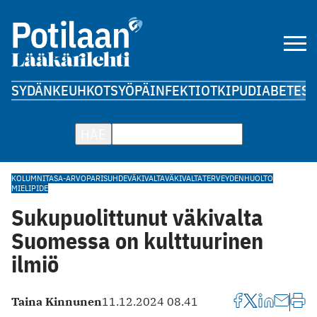
SYDÄN
KEUHKOT
SYÖPÄ
INFEKTIOT
KIPU
DIABETES
A
HAE
KOLUMNI
TASA-ARVO
PARISUHDEVÄKIVALTA
VÄKIVALTA
TERVEYDENHUOLTO
MIELIPIDE
Sukupuolittunut väkivalta
Suomessa on kulttuurinen
ilmiö
Taina Kinnunen
11.12.2024 08.41