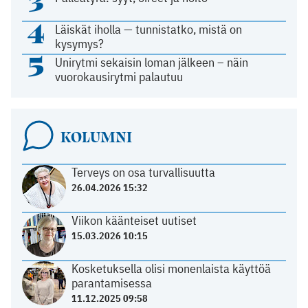
3
4
Läiskät iholla — tunnistatko, mistä on
kysymys?
5
Unirytmi sekaisin loman jälkeen – näin
vuorokausirytmi palautuu
KOLUMNI
Terveys on osa turvallisuutta
26.04.2026 15:32
Viikon käänteiset uutiset
15.03.2026 10:15
Kosketuksella olisi monenlaista käyttöä
parantamisessa
11.12.2025 09:58