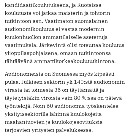
kandidaattikoulutuksena, ja Ruotsissa
koulutusta voi jatkaa maisterin ja tohtorin
tutkintoon asti. Vaatimaton suomalainen
audionomikoulutus ei vastaa modernin
kuulonhuollon ammattilaiselle asetettuja
vaatimuksia. Järkevintä olisi toteuttaa koulutus
ylioppilaspohjaisena, omaan tutkintoonsa
tähtäävänä ammattikorkeakoulututkintona.
Audionomeista on Suomessa myös kipeästi
pulaa. Julkisen sektorin yli 140:stä audionomin
virasta tai toimesta 35 on täyttämättä ja
täytetyistäkin viroista vain 80 %:ssa on pätevä
työn­tekijä. Noin 60 audionomia työskentelee
yksityissektorilla lähinnä kuulokojeita
maahantuovien ja kuulokojesovituksia
tarjoavien yritysten palveluksessa.