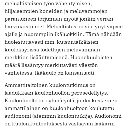
melualtisteisen työn vähentymisen,
hiljaisempien koneiden ja meluvammojen
parantuneen torjunnan myötä jonkin verran
harvinaistuneet. Melualtistus on siirtynyt vapaa-
ajalle ja nuorempiin ikäluokkiin. Tämä nähdään
huolestuttavasti mm. kutsuntaikäisten
kuulokäyrissä todettujen meluvamman
merkkien lisääntymisenä. Huonokuuloisten
määrä lisääntyy merkittävästi väestön
vanhetessa. Ikäkuulo on kansantauti.
Ammattitaitoinen kuulontutkimus on
laadukkaan kuulonhuollon perusedellytys.
Kuulonhuolto on ryhmätyötä, jonka keskeinen
ammattilainen on kuulonhuoltoon koulutettu
audionomi (aiemmin kuulontutkija). Audionomi
on kuulonkuntoutuksesta vastaavan lääkärin