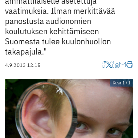
ammattilaiselle asetettuja
vaatimuksia. ­Ilman merkittävää
panostusta audionomien
koulutuksen kehittämiseen
Suomesta tulee kuulonhuollon
takapajula."
4.9.2013 12.15
Kuva 1 / 1