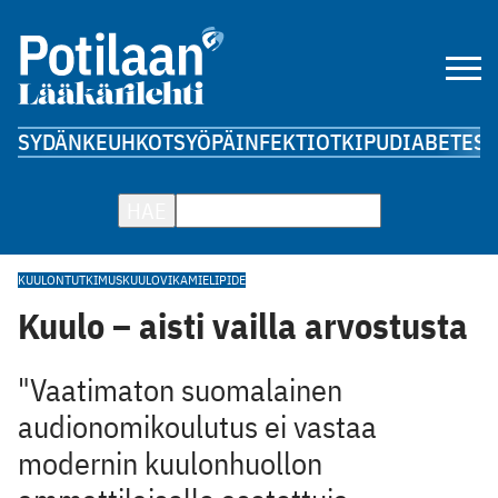
SYDÄN
KEUHKOT
SYÖPÄ
INFEKTIOT
KIPU
DIABETES
A
HAE
KUULONTUTKIMUS
KUULOVIKA
MIELIPIDE
Kuulo – aisti vailla arvostusta
"Vaatimaton suomalainen
audionomikoulutus ei vastaa
modernin kuulonhuollon