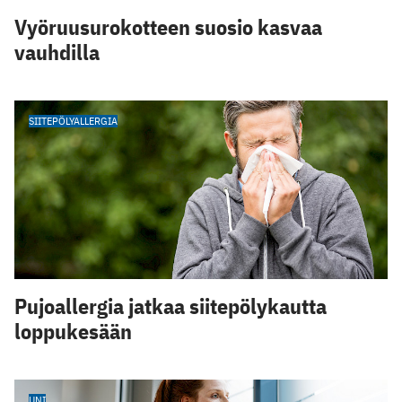
Vyöruusurokotteen suosio kasvaa
vauhdilla
SIITEPÖLYALLERGIA
Pujoallergia jatkaa siitepölykautta
loppukesään
UNI