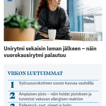
Unirytmi sekaisin loman jälkeen – näin
vuorokausirytmi palautuu
VIIKON LUETUIMMAT
1
Vyöruusurokotteen suosio kasvaa vauhdilla
2
Ampiaisen pisto – näin hoidat pistoksen ja
tunnistat vakavan allergisen reaktion
Palleatyrä: syyt, oireet ja hoito