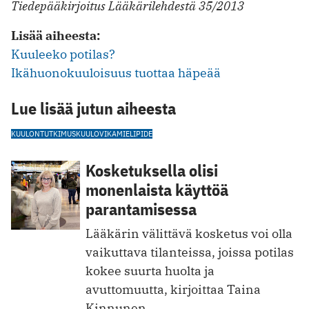
Tiedepääkirjoitus Lääkärilehdestä 35/2013
Lisää aiheesta:
Kuuleeko potilas?
Ikähuonokuuloisuus tuottaa häpeää
Lue lisää jutun aiheesta
KUULONTUTKIMUS
KUULOVIKA
MIELIPIDE
Kosketuksella olisi
monenlaista käyttöä
parantamisessa
Lääkärin välittävä kosketus voi olla
vaikuttava tilanteissa, joissa potilas
kokee suurta huolta ja
avuttomuutta, kirjoittaa Taina
Kinnunen.