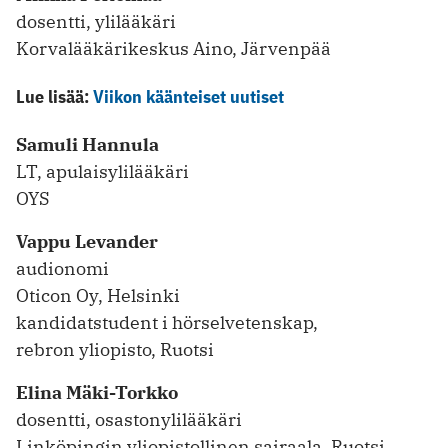
dosentti, ylilääkäri
Korvalääkärikeskus Aino, Järvenpää
Lue lisää:
Viikon käänteiset uutiset
Samuli Hannula
LT, apulaisylilääkäri
OYS
Vappu Levander
audionomi
Oticon Oy, Helsinki
kandidatstudent i hörselvetenskap,
rebron yliopisto, Ruotsi
Elina Mäki-Torkko
dosentti, osastonylilääkäri
Linköpingin yliopistollinen sairaala, Ruotsi