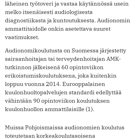
läheinen työtoveri ja vastaa käytännössä usein
melko itsenäisesti audiologisesta
diagnostiikasta ja kuntoutuksesta. Audionomin
ammattitaidolle onkin asetettava suuret
vaatimukset.
Audionomikoulutusta on Suomessa järjestetty
sairaanhoitajan tai terveydenhoitajan AMK-
tutkinnon jälkeisenä 60 opintoviikon
erikoistumiskoulutuksena, joka kuitenkin
loppuu vuonna 2014. Eurooppalainen
kuulonhuoltopalvelujen standardi edellyttää
vähintään 90 opintoviikon koulutuksen
kuulonhuollon ammattilaisille (1).
Muissa Pohjoismaissa audionomien koulutus
toteutetaan korkeakoulutasoisena