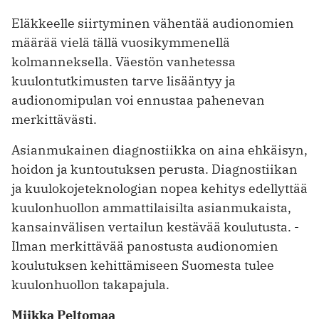
Eläkkeelle siirtyminen vähentää audionomien
määrää vielä tällä vuosikymmenellä
kolmanneksella. Väestön vanhetessa
kuulontutkimusten tarve lisääntyy ja
audionomi­pulan voi ennustaa pahenevan
merkittävästi.
Asian­mukainen diagnostiikka on aina ehkäisyn,
hoidon ja kuntoutuksen perusta. Diagnostiikan
ja kuulokojeteknologian nopea kehitys edellyttää
kuulonhuollon ammattilaisilta asianmukaista,
kansainvälisen vertailun kestävää koulutusta. ­
Ilman merkittävää panostusta audionomien
koulutuksen kehittämiseen Suomesta tulee
kuulonhuollon takapajula.
Miikka Peltomaa