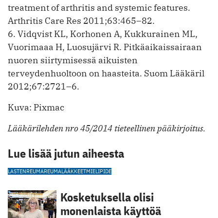
treatment of arthritis and systemic features.
Arthritis Care Res 2011;63:465–82.
6. Vidqvist KL, Korhonen A, Kukkurainen ML,
Vuorimaaa H, Luosujärvi R. Pitkäaikaissairaan
nuoren siirtymisessä aikuisten
terveydenhuoltoon on haasteita. Suom Lääkäril
2012;67:2721–6.
Kuva: Pixmac
Lääkärilehden nro 45/2014 tieteellinen pääkirjoitus.
Lue lisää jutun aiheesta
LASTENREUMA
REUMALÄÄKKEET
MIELIPIDE
Kosketuksella olisi
monenlaista käyttöä