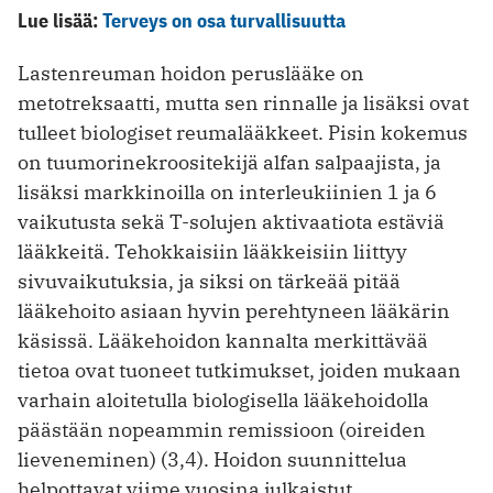
Lue lisää:
Terveys on osa turvallisuutta
Lastenreuman hoidon peruslääke on
metotreksaatti, mutta sen rinnalle ja lisäksi ovat
tulleet biologiset reumalääkkeet. Pisin kokemus
on tuumorinekroositekijä alfan salpaajista, ja
lisäksi markkinoilla on interleukiinien 1 ja 6
vaikutusta sekä T-solujen aktivaatiota estäviä
lääkkeitä. Tehokkaisiin lääkkeisiin liittyy
sivuvaikutuksia, ja siksi on tärkeää pitää
lääkehoito asiaan hyvin perehtyneen lääkärin
käsissä. Lääkehoidon kannalta merkittävää
tietoa ovat tuoneet tutkimukset, joiden mukaan
varhain aloitetulla biologisella lääkehoidolla
päästään nopeammin remissioon (oireiden
lieveneminen) (3,4). Hoidon suunnittelua
helpottavat viime vuosina julkaistut