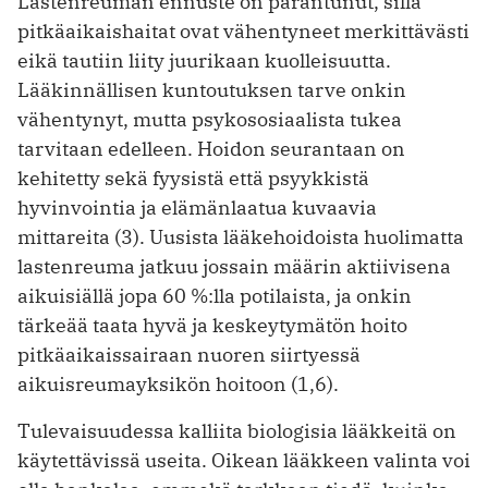
Lastenreuman ennuste on parantunut, sillä
pitkäaikaishaitat ovat vähentyneet merkittävästi
eikä tautiin liity juurikaan kuolleisuutta.
Lääkinnällisen kuntoutuksen tarve onkin
vähentynyt, mutta psykososiaalista tukea
tarvitaan edelleen. Hoidon seurantaan on
kehitetty sekä fyysistä että psyykkistä
hyvinvointia ja elämänlaatua kuvaavia
mittareita (3). Uusista lääkehoidoista huolimatta
lastenreuma jatkuu jossain määrin aktiivisena
aikuisiällä jopa 60 %:lla potilaista, ja onkin
tärkeää taata hyvä ja keskeytymätön hoito
pitkäaikaissairaan nuoren siirtyessä
aikuisreumayksikön hoitoon (1,6).
Tulevaisuudessa kalliita biologisia lääkkeitä on
käytettävissä useita. Oikean lääkkeen valinta voi