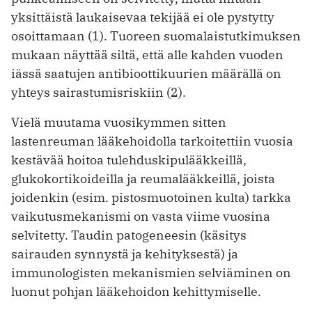
yksittäistä laukaisevaa tekijää ei ole pystytty
osoittamaan (1). Tuoreen suomalaistutkimuksen
mukaan näyttää siltä, että alle kahden vuoden
iässä saatujen antibioottikuurien määrällä on
yhteys sairastumisriskiin (2).
Vielä muutama vuosikymmen sitten
lastenreuman lääkehoidolla tarkoitettiin vuosia
kestävää hoitoa tulehduskipulääkkeillä,
glukokortikoideilla ja reumalääkkeillä, joista
joidenkin (esim. pistosmuotoinen kulta) tarkka
vaikutusmekanismi on vasta viime vuosina
selvitetty. Taudin patogeneesin (käsitys
sairauden synnystä ja kehityksestä) ja
immunologisten mekanismien selviäminen on
luonut pohjan lääkehoidon kehittymiselle.