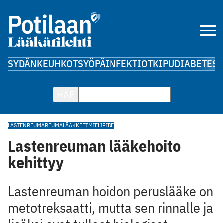
SYDÄN
KEUHKOT
SYÖPÄ
INFEKTIOT
KIPU
DIABETES
A
HAE
LASTENREUMA
REUMALÄÄKKEET
MIELIPIDE
Lastenreuman lääkehoito
kehittyy
Lastenreuman hoidon peruslääke on
metotreksaatti, mutta sen rinnalle ja