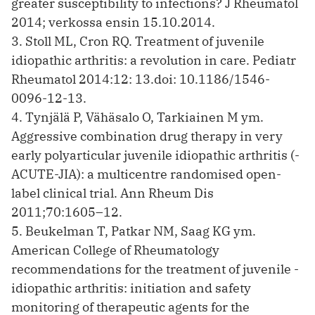
greater susceptibility to infections? J Rheumatol
2014; verkossa ensin 15.10.2014.
3. Stoll ML, Cron RQ. Treatment of juvenile
idiopathic arthritis: a ­revolution in care. Pediatr
Rheumatol 2014:12: 13.doi: 10.1186/1546-
0096-12-13.
4. Tynjälä P, Vähäsalo O, Tarkiainen M ym.
Aggressive combination drug therapy in very
early polyarticular juvenile idiopathic arthritis (­
ACUTE-JIA): a multicentre randomised open-
label clinical trial. Ann Rheum Dis
2011;70:1605–12.
5. Beukelman T, Patkar NM, Saag KG ym.
American College of ­Rheumatology
recommendations for the treatment of juvenile ­
idiopathic arthritis: initiation and safety
monitoring of therapeutic agents for the