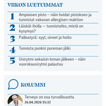
VIIKON LUETUIMMAT
1
Ampiaisen pisto – näin hoidat pistoksen ja
tunnistat vakavan allergisen reaktion
2
Läiskät iholla — tunnistatko, mistä on
kysymys?
3
Palleatyrä: syyt, oireet ja hoito
4
Tunnista punkin pureman jälki
5
Unirytmi sekaisin loman jälkeen – näin
vuorokausirytmi palautuu
KOLUMNI
Terveys on osa turvallisuutta
26.04.2026 15:32