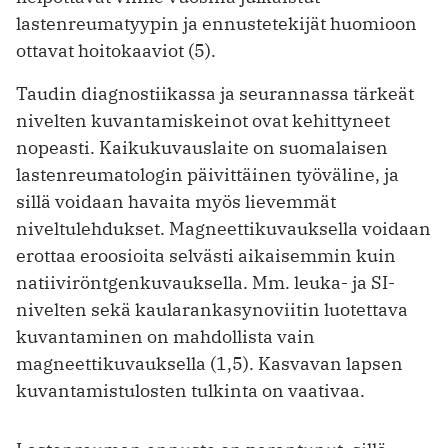
lastenreumatyypin ja ennustetekijät huomioon
ottavat hoitokaaviot (5).
Taudin diagnostiikassa ja seurannassa tärkeät
nivelten kuvantamiskeinot ovat kehittyneet
nopeasti. Kaikukuvauslaite on suomalaisen
lastenreumatologin päivittäinen työväline, ja
sillä voidaan havaita myös lievemmät
niveltulehdukset. Magneettikuvauksella voidaan
erottaa eroosioita selvästi aikaisemmin kuin
natiiviröntgenkuvauksella. Mm. leuka- ja SI-
nivelten sekä kaularankasynoviitin luotettava
kuvantaminen on mahdollista vain
magneettikuvauksella (1,5). Kasvavan lapsen
kuvantamistulosten tulkinta on vaativaa.