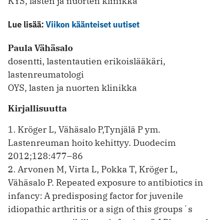
KYS, lasten ja nuorten klinikka
Lue lisää:
Viikon käänteiset uutiset
Paula Vähäsalo
dosentti, lastentautien erikoislääkäri,
lastenreumatologi
OYS, lasten ja nuorten klinikka
Kirjallisuutta
1. Kröger L, Vähäsalo P,Tynjälä P ym.
Lastenreuman hoito kehittyy. Duodecim
2012;128:477–86
2. Arvonen M, Virta L, Pokka T, Kröger L,
Vähäsalo P. Repeated exposure to antibiotics in
infancy: A predisposing factor for juvenile
idiopathic arthritis or a sign of this groups´s