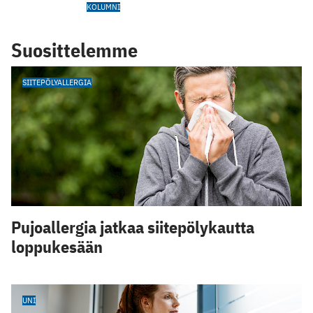
KOLUMNI
Suosittelemme
SIITEPÖLYALLERGIA
Pujoallergia jatkaa siitepölykautta
loppukesään
UNI