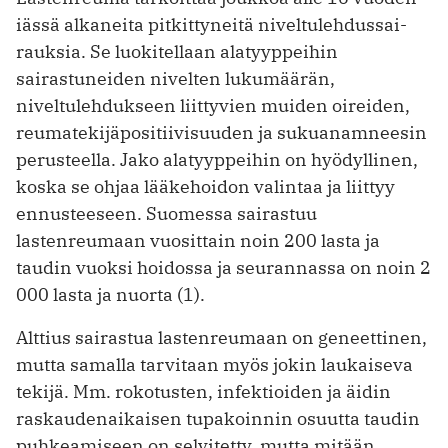
iässä alkaneita pitkittyneitä niveltulehdussai­
rauksia. Se luokitellaan alatyyppeihin
sairastuneiden nivelten lukumäärän,
niveltulehdukseen liittyvien muiden oireiden,
reumatekijäpositiivisuuden ja sukuanamneesin
perusteella. Jako alatyyppeihin on hyödyllinen,
koska se ohjaa lääkehoidon valintaa ja liittyy
ennusteeseen. Suomessa sairastuu
lastenreumaan vuosittain noin 200 lasta ja
taudin vuoksi hoidossa ja seurannassa on noin 2
000 lasta ja nuorta (1).
Alttius sairastua lastenreumaan on geneettinen,
mutta samalla tarvitaan myös jokin laukaiseva
tekijä. Mm. rokotusten, infektioiden ja äidin
raskaudenaikaisen tupakoinnin osuutta taudin
puhkeamiseen on selvitetty, mutta mitään