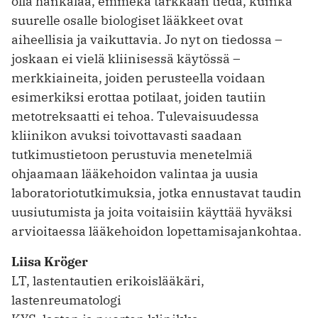
olla hankalaa, emmekä tarkkaan tiedä, kuinka
suurelle osalle biologiset lääkkeet ovat
aiheellisia ja vaikuttavia. Jo nyt on tiedossa –
joskaan ei vielä kliinisessä käytössä –
merkkiaineita, joiden perusteella voidaan
esimerkiksi erottaa potilaat, joiden tautiin
metotreksaatti ei tehoa. Tulevaisuudessa
kliinikon avuksi toivottavasti saadaan
tutkimustietoon perustuvia menetelmiä
ohjaamaan lääkehoidon valintaa ja uusia
laboratoriotutkimuksia, jotka ennustavat taudin
uusiutumista ja joita voitaisiin käyttää hyväksi
arvioitaessa lääkehoidon lopettamisajankohtaa.
Liisa Kröger
LT, lastentautien erikoislääkäri,
lastenreumatologi