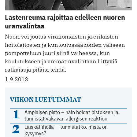
Lastenreuma rajoittaa edelleen nuoren
uranvalintaa
Nuori voi joutua viranomaisten ja erilaisten
hoitolaitosten ja kuntoutussäätiöiden väliseen
pompotteluun juuri siinä vaiheessa, kun
koulutukseen ja ammatinvalintaan liittyviä
ratkaisuja pitäisi tehdä.
1.9.2013
VIIKON LUETUIMMAT
1
Ampiaisen pisto – näin hoidat pistoksen ja
tunnistat vakavan allergisen reaktion
2
Läiskät iholla — tunnistatko, mistä on
kysymys?