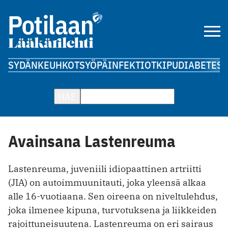
SYDÄN
KEUHKOT
SYÖPÄ
INFEKTIOT
KIPU
DIABETES
A
HAE
Avainsana Lastenreuma
Lastenreuma, juveniili idiopaattinen artriitti
(JIA) on autoimmuunitauti, joka yleensä alkaa
alle 16-vuotiaana. Sen oireena on niveltulehdus,
joka ilmenee kipuna, turvotuksena ja liikkeiden
rajoittuneisuutena. Lastenreuma on eri sairaus