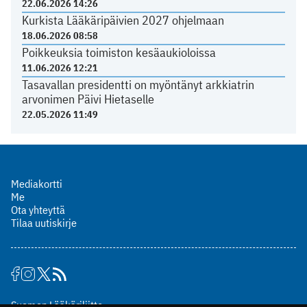
22.06.2026 14:26
Kurkista Lääkäripäivien 2027 ohjelmaan
18.06.2026 08:58
Poikkeuksia toimiston kesäaukioloissa
11.06.2026 12:21
Tasavallan presidentti on myöntänyt arkkiatrin
arvonimen Päivi Hietaselle
22.05.2026 11:49
Mediakortti
Me
Ota yhteyttä
Tilaa uutiskirje
Suomen Lääkäriliitto