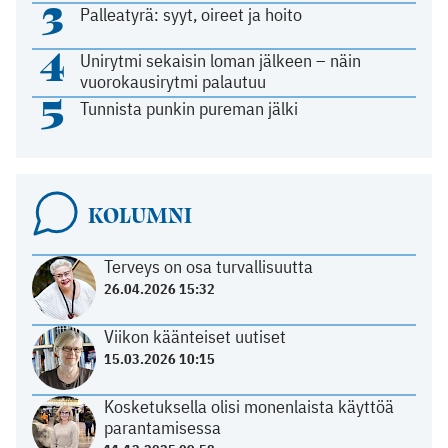
3
Palleatyrä: syyt, oireet ja hoito
4
Unirytmi sekaisin loman jälkeen – näin
vuorokausirytmi palautuu
5
Tunnista punkin pureman jälki
KOLUMNI
Terveys on osa turvallisuutta
26.04.2026 15:32
Viikon käänteiset uutiset
15.03.2026 10:15
Kosketuksella olisi monenlaista käyttöä
parantamisessa