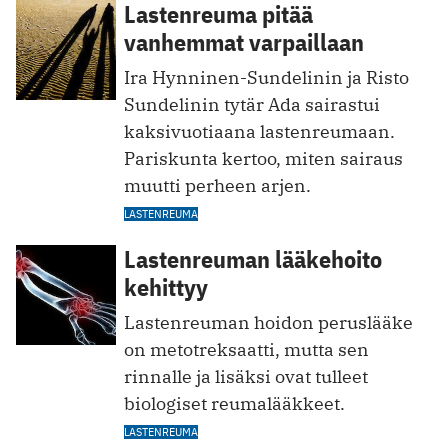
Lastenreuma pitää
vanhemmat varpaillaan
Ira Hynninen-Sundelinin ja Risto
Sundelinin tytär Ada sairastui
kaksivuotiaana lastenreumaan.
Pariskunta kertoo, miten sairaus
muutti perheen arjen.
LASTENREUMA
Lastenreuman lääkehoito
kehittyy
Lastenreuman hoidon peruslääke
on metotreksaatti, mutta sen
rinnalle ja lisäksi ovat tulleet
biologiset reumalääkkeet.
LASTENREUMA