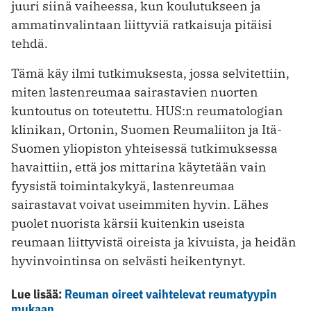
juuri siinä vaiheessa, kun koulutukseen ja
ammatinvalintaan liittyviä ratkaisuja pitäisi
tehdä.
Tämä käy ilmi tutkimuksesta, jossa selvitettiin,
miten lastenreumaa sairastavien nuorten
kuntoutus on toteutettu. HUS:n reumatologian
klinikan, ­Ortonin, Suomen Reumaliiton ja Itä-
Suomen yliopiston yhteisessä tutkimuksessa
havaittiin, että jos mittarina käytetään vain
fyysistä toimintakykyä, lastenreumaa
sairastavat voivat useimmiten hyvin. Lähes
puolet nuorista kärsii kuitenkin useista
reumaan liittyvistä oireista ja kivuista, ja heidän
hyvinvointinsa on selvästi heikentynyt.
Lue lisää:
Reuman oireet vaihtelevat reumatyypin
mukaan