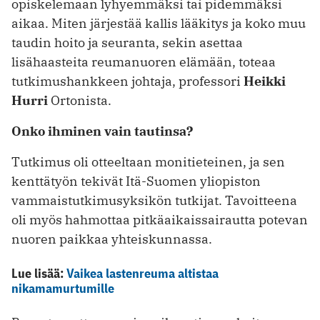
opiskelemaan lyhyemmäksi tai pidemmäksi
aikaa. Miten järjestää kallis lääkitys ja koko muu
taudin hoito ja seuranta, sekin asettaa
lisähaasteita reumanuoren elämään, toteaa
tutkimushankkeen johtaja, professori
Heikki
Hurri
Ortonista.
Onko ihminen vain tautinsa?
Tutkimus oli otteeltaan monitieteinen, ja sen
kenttätyön tekivät Itä-Suomen yliopiston
vammaistutkimusyksikön tutkijat. Tavoitteena
oli myös hahmottaa pitkäaikaissairautta potevan
nuoren paikkaa yhteiskunnassa.
Lue lisää:
Vaikea lastenreuma altistaa
nikamamurtumille