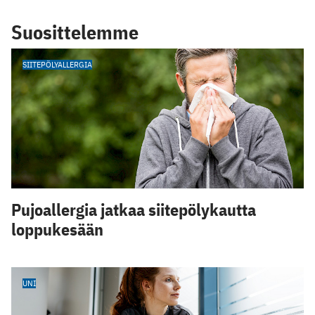
Suosittelemme
SIITEPÖLYALLERGIA
Pujoallergia jatkaa siitepölykautta
loppukesään
UNI