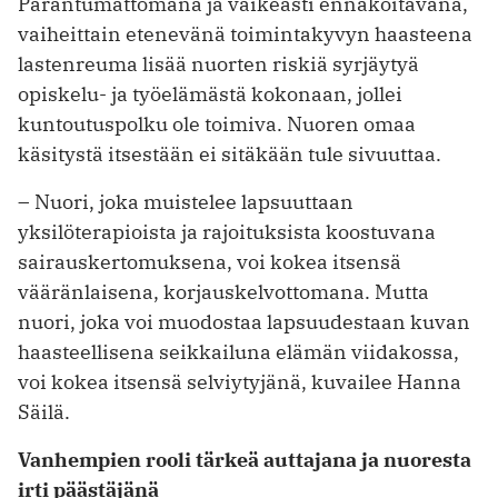
Parantumattomana ja vaikeasti ennakoitavana,
vaiheittain etenevänä toimintakyvyn haasteena
lastenreuma lisää nuorten riskiä syrjäytyä
opiskelu- ja työelämästä kokonaan, jollei
kuntoutuspolku ole toimiva. Nuoren omaa
käsitystä itsestään ei sitäkään tule sivuuttaa.
– Nuori, joka muistelee lapsuuttaan
yksilöterapioista ja rajoituksista koostuvana
sairauskertomuksena, voi kokea itsensä
vääränlaisena, korjauskelvottomana. Mutta
nuori, joka voi muodostaa lapsuudestaan kuvan
haasteellisena seikkailuna elämän viidakossa,
voi kokea itsensä selviytyjänä, kuvailee Hanna
Säilä.
Vanhempien rooli tärkeä auttajana ja nuoresta
irti päästäjänä