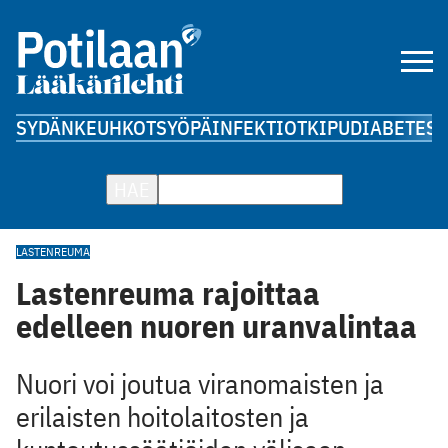
SYDÄN
KEUHKOT
SYÖPÄ
INFEKTIOT
KIPU
DIABETES
A
HAE
LASTENREUMA
Lastenreuma rajoittaa
edelleen nuoren uranvalintaa
Nuori voi joutua viranomaisten ja
erilaisten hoitolaitosten ja