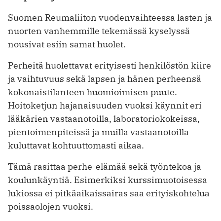
Suomen Reumaliiton vuodenvaihteessa lasten ja
nuorten vanhemmille tekemässä kyselyssä
nousivat esiin samat huolet.
Perheitä huolettavat erityisesti henkilöstön kiire
ja vaihtuvuus sekä ­lapsen ja hänen perheensä
kokonaistilanteen huomioimisen puute.
Hoitoketjun hajanaisuuden vuoksi käynnit eri
lääkärien vastaanotoilla, laboratoriokokeissa,
pientoimenpiteissä ja muilla vastaanotoilla
kuluttavat kohtuuttomasti aikaa.
Tämä rasittaa perhe-elämää ­sekä työntekoa ja
koulunkäyntiä. Esimerkiksi kurssimuotoisessa
lukiossa ei pitkäaikaissairas saa erityiskohtelua
poissaolojen vuoksi.