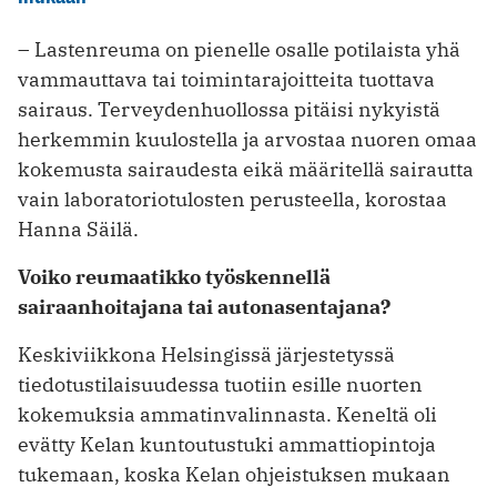
– Lastenreuma on pienelle osalle potilaista yhä
vammauttava tai toimintarajoitteita tuottava
sairaus. Terveydenhuollossa pitäisi nykyistä
herkemmin kuulostella ja arvostaa nuoren omaa
kokemusta sairaudesta eikä määritellä sairautta
vain laboratorio­tulosten perusteella, korostaa
Hanna Säilä.
Voiko reumaatikko työskennellä
sairaanhoitajana tai autonasentajana?
Keskiviikkona Helsingissä järjestetyssä
tiedotustilaisuudessa tuotiin esille nuorten
kokemuksia ammatinvalinnasta. Keneltä oli
evätty Kelan kuntoutustuki ammattiopintoja
tukemaan, koska Kelan ohjeistuksen mukaan