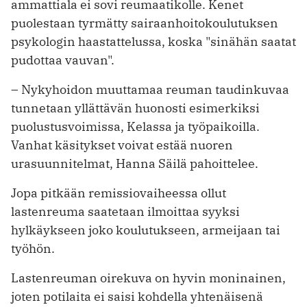
ammattiala ei sovi reumaatikolle. Kenet
puolestaan tyrmätty sairaanhoitokoulutuksen
psykologin haastattelussa, koska "sinähän saatat
pudottaa vauvan".
– Nykyhoidon muuttamaa reuman taudinkuvaa
tunnetaan yllättävän huonosti esimerkiksi
puolustusvoimissa, Kelassa ja työpaikoilla.
Vanhat käsitykset voivat estää nuoren
urasuunnitelmat, Hanna Säilä pahoittelee.
Jopa pitkään remissiovaiheessa ollut
lastenreuma saatetaan ilmoittaa syyksi
hylkäykseen joko koulutukseen, armeijaan tai
työhön.
Lastenreuman oirekuva on hyvin moninainen,
joten potilaita ei saisi kohdella yhtenäisenä