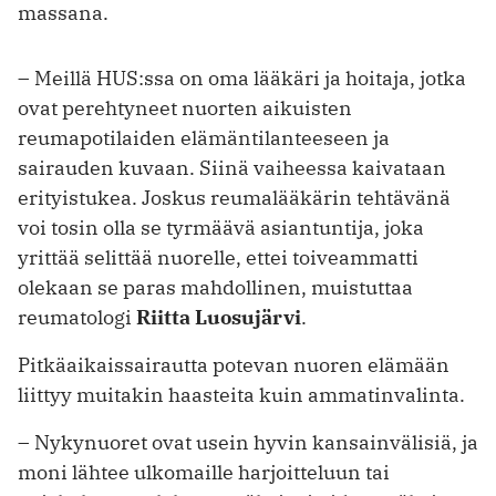
massana.
– Meillä HUS:ssa on oma lääkäri ja hoitaja, jotka
ovat perehtyneet nuorten aikuisten
reumapotilaiden elämäntilanteeseen ja
sairauden kuvaan. Siinä vaiheessa kaivataan
erityistukea. Joskus reumalääkärin tehtävänä
voi tosin olla se tyrmäävä asiantuntija, joka
yrittää selittää nuorelle, ettei toiveammatti
olekaan se paras mahdollinen, muistuttaa
reumatologi
Riitta Luosujärvi
.
Pitkäaikaissairautta potevan nuoren elämään
liittyy muitakin haasteita kuin ammatinvalinta.
– Nykynuoret ovat usein hyvin kansainvälisiä, ja
moni lähtee ulkomaille harjoitteluun tai