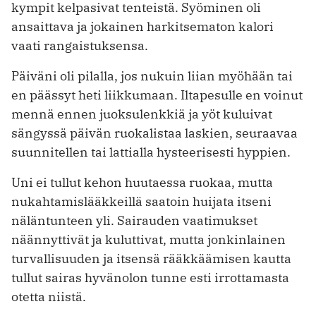
kympit kelpasivat tenteistä. Syöminen oli
ansaittava ja jokainen harkitsematon kalori
vaati rangaistuksensa.
Päiväni oli pilalla, jos nukuin liian myöhään tai
en päässyt heti liikkumaan. Iltapesulle en voinut
mennä ennen juoksulenkkiä ja yöt kuluivat
sängyssä päivän ruokalistaa laskien, seuraavaa
suunnitellen tai lattialla hysteerisesti hyppien.
Uni ei tullut kehon huutaessa ruokaa, mutta
nukahtamislääkkeillä saatoin huijata itseni
näläntunteen yli. Sairauden vaatimukset
näännyttivät ja kuluttivat, mutta jonkinlainen
turvallisuuden ja itsensä rääkkäämisen kautta
tullut sairas hyvänolon tunne esti irrottamasta
otetta niistä.