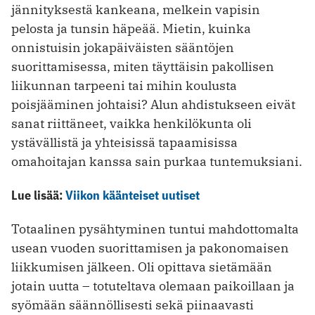
jännityksestä kankeana, melkein vapisin
pelosta ja tunsin häpeää. Mietin, kuinka
onnistuisin jokapäiväisten sääntöjen
suorittamisessa, miten täyttäisin pakollisen
liikunnan tarpeeni tai mihin koulusta
poisjääminen johtaisi? Alun ahdistukseen eivät
sanat riittäneet, vaikka henkilökunta oli
ystävällistä ja yhteisissä tapaamisissa
omahoitajan kanssa sain purkaa tuntemuksiani.
Lue lisää:
Viikon käänteiset uutiset
Totaalinen pysähtyminen tuntui mahdottomalta
usean vuoden suorittamisen ja pakonomaisen
liikkumisen jälkeen. Oli opittava sietämään
jotain uutta – totuteltava olemaan paikoillaan ja
syömään säännöllisesti sekä piinaavasti