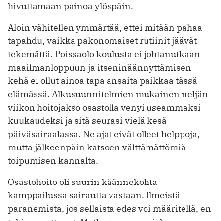
hivuttamaan painoa ylöspäin.
Aloin vähitellen ymmärtää, ettei mitään pahaa
tapahdu, vaikka pakonomaiset rutiinit jäävät
tekemättä. Poissaolo koulusta ei johtanutkaan
maailmanloppuun ja itseninäännyttämisen
kehä ei ollut ainoa tapa ansaita paikkaa tässä
elämässä. Alkusuunnitelmien mukainen neljän
viikon hoitojakso osastolla venyi useammaksi
kuukaudeksi ja sitä seurasi vielä kesä
päiväsairaalassa. Ne ajat eivät olleet helppoja,
mutta jälkeenpäin katsoen välttämättömiä
toipumisen kannalta.
Osastohoito oli suurin käännekohta
kamppailussa sairautta vastaan. Ilmeistä
paranemista, jos sellaista edes voi määritellä, en