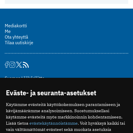
Mediakortti
Me
Ota yhteyttä
Tilaa uutiskirje
Suomen Lääkäriliitto
Mäkelänkatu 2, PL 49
Eväste- ja seuranta-asetukset
00510 Helsinki
puh. (09) 393 091
Käytämme evästeitä käyttökokemuksen parantamiseen ja
toimitus@potilaanlaakarilehti.fi
kävijämäärämme analysoimiseen. Suostumuksellasi
käytämme evästeitä myös markkinoinnin kohdentamiseen.
ISSN 2323-9476
Lisää tietoa
evästekäytännöistämme
. Voit hyväksyä kaikki tai
vain välttämättömät evästeet sekä muokata asetuksia