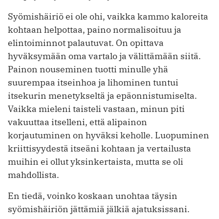
Syömishäiriö ei ole ohi, vaikka kammo kaloreita
kohtaan helpottaa, paino normalisoituu ja
elintoiminnot palautuvat. On opittava
hyväksymään oma vartalo ja välittämään siitä.
Painon nouseminen tuotti minulle yhä
suurempaa itseinhoa ja lihominen tuntui
itsekurin menetykseltä ja epäonnistumiselta.
Vaikka mieleni taisteli vastaan, minun piti
vakuuttaa itselleni, että alipainon
korjautuminen on hyväksi keholle. Luopuminen
kriittisyydestä itseäni kohtaan ja vertailusta
muihin ei ollut yksinkertaista, mutta se oli
mahdollista.
En tiedä, voinko koskaan unohtaa täysin
syömishäiriön jättämiä jälkiä ajatuksissani.