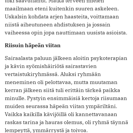
toki saavuttanut. Matka terveen mielen
maailmaan eteni kuitenkin suuren askeleen.
Uskalsin kohdata arjen haasteita, voittamaan
niistä aiheutuneen ahdistuksen ja jossain
vaiheessa opin jopa nauttimaan uusista asioista.
Riisuin häpeän viitan
Sairaalasta paluun jälkeen aloitin psykoterapian
ja kävin syömishäiriötä sairastavien
vertaistukiryhmässä. Aluksi ryhmään
meneminen oli pelottavaa, mutta muutaman
kerran jälkeen siitä tuli erittäin tärkeä paikka
minulle. Pystyin ensimmäisiä kertoja riisumaan
muiden seurassa häpeän viitan ympäriltäni.
Vaikka kaikilla kävijöillä oli kannettavanaan
raskas tarina ja hauras olemus, oli ryhmä täynnä
lempeyttä, ymmärrystä ja toivoa.