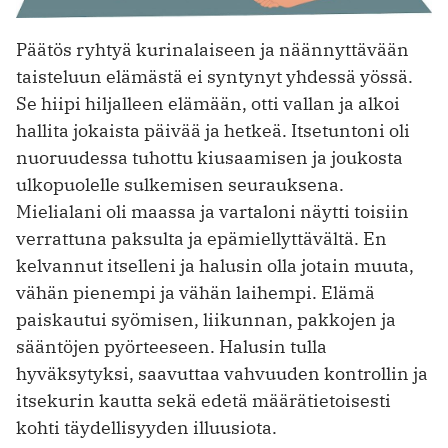
Päätös ryhtyä kurinalaiseen ja näännyttävään
taisteluun elämästä ei syntynyt yhdessä yössä.
Se hiipi hiljalleen elämään, otti vallan ja alkoi
hallita jokaista päivää ja hetkeä. Itsetuntoni oli
nuoruudessa tuhottu kiusaamisen ja joukosta
ulkopuolelle sulkemisen seurauksena.
Mielialani oli maassa ja vartaloni näytti toisiin
verrattuna paksulta ja epämiellyttävältä. En
kelvannut itselleni ja halusin olla jotain muuta,
vähän pienempi ja vähän laihempi. Elämä
paiskautui syömisen, liikunnan, pakkojen ja
sääntöjen pyörteeseen. Halusin tulla
hyväksytyksi, saavuttaa vahvuuden kontrollin ja
itsekurin kautta ­sekä edetä määrätietoisesti
kohti täydellisyyden illuusiota.