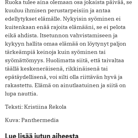
Ruoka tulee aina olemaan osa jokaista päivää, se
kuuluu ihmisen perustarpeisiin ja antaa
edellytykset elämälle. Nykyisin syöminen ei
kuitenkaan enää rajoita elämääni, se ei pelota
eikä ahdista. Itsetunnon vahvistamiseen ja
kykyyn hallita omaa elämää on löytynyt paljon
tärkeämpiä keinoja kuin syöminen tai
syömättömyys. Huolimatta siitä, että taivaltaa
täällä keskeneräisenä, rikkinäisenä tai
epätäydellisenä, voi silti olla riittävän hyvä ja
rakastettu. Elämä on ainutlaatuinen ja siitä on
lupa nauttia.
Teksti: Kristiina Rekola
Kuva: Panthermedia
Lue lisää jutun aiheesta