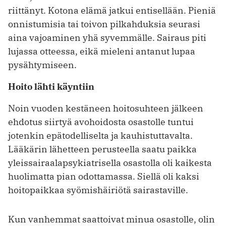
riittänyt. Kotona elämä jatkui entisellään. Pieniä
onnistumisia tai toivon pilkahduksia seurasi
aina vajoaminen yhä syvemmälle. Sairaus piti
lujassa otteessa, eikä mieleni antanut lupaa
pysähtymiseen.
Hoito lähti käyntiin
Noin vuoden kestäneen hoitosuhteen jälkeen
ehdotus siirtyä avohoidosta osastolle tuntui
jotenkin epätodelliselta ja kauhistuttavalta.
Lääkärin lähetteen perusteella saatu paikka
yleissairaalapsykiatrisella osastolla oli kaikesta
huolimatta pian odottamassa. Siellä oli kaksi
hoitopaikkaa syömishäiriötä sairastaville.
Kun vanhemmat saattoivat minua osastolle, olin