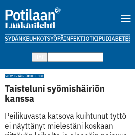
SYDÄN
KEUHKOT
SYÖPÄ
INFEKTIOT
KIPU
DIABETES
A
HAE
SYÖMISHÄIRIÖ
MIELIPIDE
Taisteluni syömishäiriön
kanssa
Peilikuvasta katsova kuihtunut tyttö
ei näyttänyt mielestäni koskaan