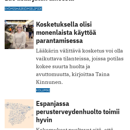
SYÖMISHÄIRIÖ
MIELIPIDE
Kosketuksella olisi
monenlaista käyttöä
parantamisessa
Lääkärin välittävä kosketus voi olla
vaikuttava tilanteissa, joissa potilas
kokee suurta huolta ja
avuttomuutta, kirjoittaa Taina
Kinnunen.
KOLUMNI
Espanjassa
perusterveydenhuolto toimii
hyvin
Kokemukset puoltavat sitä, että