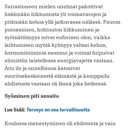
Sairastuneen mielen unelmat pakottivat
lisäämään liikkumista yli voimavarojen ja
pitämään kehoa yllä jatkuvassa nälässä. Painon
putoaminen, kohtuuton liikkuminen ja
syömättömyys toivat euforisen olon, vaikka
laihtumisen myötä kylmyys valtasi kehon,
hormonitoiminta sammui ja voimat hiipuivat
elimistön taistellessa energia­vajetta vastaan.
Aito ilo ja onnellisuus katosivat
suorituskeskeisestä elämästä ja kamppailu
ahdistusta vastaan oli läsnä joka hetkessä.
Syöminen piti ansaita
Lue lisää:
Terveys on osa turvallisuutta
Koulussa menestyminen oli ehdotonta ja vain