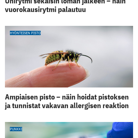
Unirytmi sekaisin loman jälkeen – näin
vuorokausirytmi palautuu
HYÖNTEISEN PISTO
Ampiaisen pisto – näin hoidat pistoksen
ja tunnistat vakavan allergisen reaktion
PUNKKI