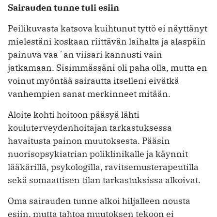
Sairauden tunne tuli esiin
Peilikuvasta katsova kuihtunut tyttö ei näyttänyt
mielestäni koskaan riittävän laihalta ja alaspäin
painuva vaa´an viisari kannusti vain
jatkamaan. Sisimmässäni oli paha olla, mutta en
voinut myöntää sairautta itselleni eivätkä
vanhempien sanat merkinneet mitään.
Aloite kohti hoitoon pääsyä lähti
kouluterveydenhoitajan tarkastuksessa
havaitusta painon muutoksesta. Pääsin
nuorisopsykiatrian poliklinikalle ja käynnit
lääkärillä, psykologilla, ravitsemusterapeutilla
sekä somaattisen tilan tarkastuksissa alkoivat.
Oma sairauden tunne alkoi hiljalleen nousta
esiin, mutta tahtoa muutoksen tekoon ei