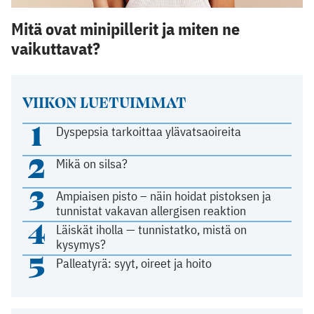
Mitä ovat minipillerit ja miten ne
vaikuttavat?
VIIKON LUETUIMMAT
1
Dyspepsia tarkoittaa ylävatsaoireita
2
Mikä on silsa?
3
Ampiaisen pisto – näin hoidat pistoksen ja
tunnistat vakavan allergisen reaktion
4
Läiskät iholla — tunnistatko, mistä on
kysymys?
5
Palleatyrä: syyt, oireet ja hoito