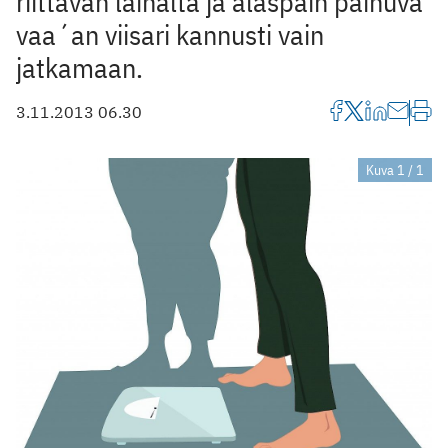
riittävän laihalta ja alaspäin painuva
vaa´an viisari kannusti vain
jatkamaan.
3.11.2013 06.30
Kuva 1 / 1